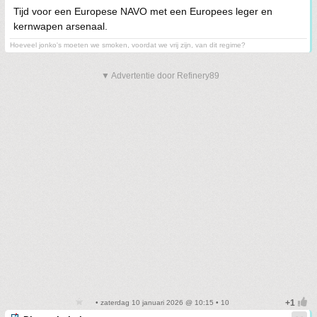
Tijd voor een Europese NAVO met een Europees leger en
kernwapen arsenaal.
Hoeveel jonko's moeten we smoken, voordat we vrij zijn, van dit regime?
▼ Advertentie door Refinery89
• zaterdag 10 januari 2026 @ 10:15 • 10