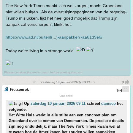
The New York Times maakt zich wel zorgen, mocht Groenland
niet willen buigen. ‘Als de overtuigingspogingen van de regering-
Trump mislukken, lijkt het heel goed mogelijk dat Trump zijn
aanpak zal verscherpen’, klinkt het.
https://www.ad.nl/buitenl(...)-aanpakken~aa61d9e6/
Today we're living in a strange world.
Please consider the environment before printing this post
• zaterdag 10 januari 2026 @ 09:24 • 2
Fietsenrek
Ondertitel
Op
zaterdag 10 januari 2026 09:11
schreef
damsco
het
volgende:
Het Witte Huis werkt in alle stilte aan een concreet plan om
Groenland over te nemen van Denemarken. De precieze details
zijn nog onduidelijk, maar The New York Times kwam wel al
te weten hoe de Amerikanen het zouden willen aanpakken.