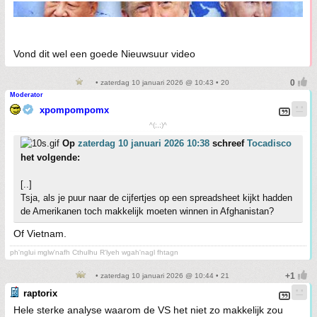
Vond dit wel een goede Nieuwsuur video
• zaterdag 10 januari 2026 @ 10:43 • 20
Moderator
xpompompomx
^(;,;)^
Op
zaterdag 10 januari 2026 10:38
schreef
Tocadisco
het volgende:
[..]
Tsja, als je puur naar de cijfertjes op een spreadsheet kijkt hadden
de Amerikanen toch makkelijk moeten winnen in Afghanistan?
Of Vietnam.
ph'nglui mglw'nafh Cthulhu R'lyeh wgah'nagl fhtagn
• zaterdag 10 januari 2026 @ 10:44 • 21
raptorix
Hele sterke analyse waarom de VS het niet zo makkelijk zou