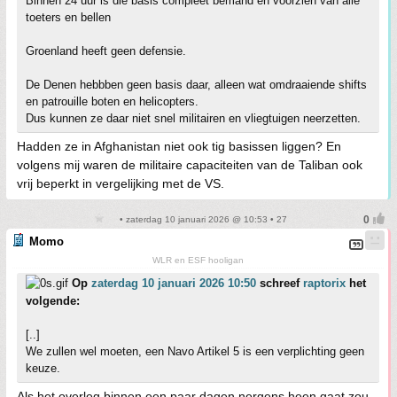
Binnen 24 uur is die basis compleet bemand en voorzien van alle
toeters en bellen
Groenland heeft geen defensie.
De Denen hebbben geen basis daar, alleen wat omdraaiende shifts
en patrouille boten en helicopters.
Dus kunnen ze daar niet snel militairen en vliegtuigen neerzetten.
Hadden ze in Afghanistan niet ook tig basissen liggen? En
volgens mij waren de militaire capaciteiten van de Taliban ook
vrij beperkt in vergelijking met de VS.
• zaterdag 10 januari 2026 @ 10:53 • 27
Momo
WLR en ESF hooligan
Op
zaterdag 10 januari 2026 10:50
schreef
raptorix
het
volgende:
[..]
We zullen wel moeten, een Navo Artikel 5 is een verplichting geen
keuze.
Als het overleg binnen een paar dagen nergens heen gaat zou