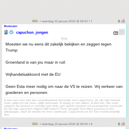
• zaterdag 10 januari 2026 @ 09:53 • 7
Moderator
capuchon_jongen
Belg
Moesten we nu eens dit zakelijk bekijken en zeggen tegen
Trump:
Groenland is van jou maar in ruil:
Vrijhandelsakkoord met de EU
Geen Esta meer nodig om naar de VS te reizen. Vrij verkeer van
goederen en personen.
Ik ben een man met een onverklaarbare fascinatie voor capuchons. Ze zijn mijn tweede
huid—altijd om me heen, altijd vertrouwd. Ik draag ze niet alleen, ik lééf erin. Het voelt
magisch als iemand er zachtjes aan trekt, een speels moment vol onverwachte connectie.
En als mijn capuchon ergens blijft haken? Pure vreugde! Een klein avontuur in het
alledaagse, alsof de wereld me even vasthoudt. Capuchons en ik? Een onafscheidelijk
duo
• zaterdag 10 januari 2026 @ 09:54 • 8
Moderator