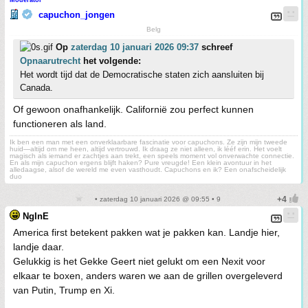
capuchon_jongen
Belg
Op
zaterdag 10 januari 2026 09:37
schreef
Opnaarutrecht
het volgende:
Het wordt tijd dat de Democratische staten zich aansluiten bij
Canada.
Of gewoon onafhankelijk. Californië zou perfect kunnen
functioneren als land.
Ik ben een man met een onverklaarbare fascinatie voor capuchons. Ze zijn mijn tweede
huid—altijd om me heen, altijd vertrouwd. Ik draag ze niet alleen, ik lééf erin. Het voelt
magisch als iemand er zachtjes aan trekt, een speels moment vol onverwachte connectie.
En als mijn capuchon ergens blijft haken? Pure vreugde! Een klein avontuur in het
alledaagse, alsof de wereld me even vasthoudt. Capuchons en ik? Een onafscheidelijk
duo
• zaterdag 10 januari 2026 @ 09:55 • 9
NgInE
America first betekent pakken wat je pakken kan. Landje hier,
landje daar.
Gelukkig is het Gekke Geert niet gelukt om een Nexit voor
elkaar te boxen, anders waren we aan de grillen overgeleverd
van Putin, Trump en Xi.