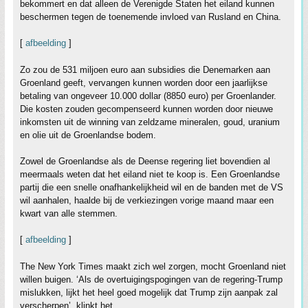
bekommert en dat alleen de Verenigde Staten het eiland kunnen
beschermen tegen de toenemende invloed van Rusland en China.
[
afbeelding
]
Zo zou de 531 miljoen euro aan subsidies die Denemarken aan
Groenland geeft, vervangen kunnen worden door een jaarlijkse
betaling van ongeveer 10.000 dollar (8850 euro) per Groenlander.
Die kosten zouden gecompenseerd kunnen worden door nieuwe
inkomsten uit de winning van zeldzame mineralen, goud, uranium
en olie uit de Groenlandse bodem.
Zowel de Groenlandse als de Deense regering liet bovendien al
meermaals weten dat het eiland niet te koop is. Een Groenlandse
partij die een snelle onafhankelijkheid wil en de banden met de VS
wil aanhalen, haalde bij de verkiezingen vorige maand maar een
kwart van alle stemmen.
[
afbeelding
]
The New York Times maakt zich wel zorgen, mocht Groenland niet
willen buigen. ‘Als de overtuigingspogingen van de regering-Trump
mislukken, lijkt het heel goed mogelijk dat Trump zijn aanpak zal
verscherpen’, klinkt het.