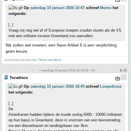
Op
zaterdag 10 januari 2026 10:47
schreef
Momo
het
volgende:
[..]
Vraag mij nog wel af of Europese troepen zouden sturen als de VS
met een militaire invasie Groenland zou aanvallen.
We zullen wel moeten, een Navo Artikel 5 is een verplichting
geen keuze.
🕰️₿🕰️₿🕰️₿🕰️₿🕰️₿🕰️
TikTok next Block
• zaterdag 10 januari 2026 @ 10:53 • 26
Tocadisco
Op
zaterdag 10 januari 2026 10:45
schreef
Lospedrosa
het volgende:
[..]
De
Amerikanen hadden tijdens de koude oorlog 6000 - 10000 militairen
op hun basis in Groenland, deze is voorzien van een bevoorrading
via een diezeehaven en landingsbaan van 3km.