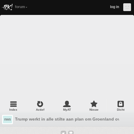
forum
log in
Index
Actief
MyAT
Nieuw
Dicht
Trump werkt in alle stilte aan plan om Groenland over te n
nws