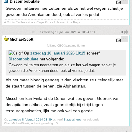
Discombobulate
Gewoon militairen neerzetten en als ze het wel wagen schiet je
gewoon die Amerikanen dood, ook al verlies je dat.
A Robin Redbreast in a Cage Puts all Heaven in a Rage.
• zaterdag 10 januari 2026 @ 10:24 • 11
MichaelScott
fulltime CEO//parttime fluffer
Op
zaterdag 10 januari 2026 10:15
schreef
Discombobulate
het volgende:
Gewoon militairen neerzetten en als ze het wel wagen schiet je
gewoon die Amerikanen dood, ook al verlies je dat.
Als het maar bloedig genoeg is dan vluchten ze uiteindelijk met
de staart tussen de benen, zie Afghanistan.
Misschien kan Finland de Denen wat tips geven. Gebruik van
decapitation strikes, zoals gebruikelijk bij strijd tegen
terreurorganisaties, lijkt me ook wel een goede.
Op
zaterdag 8 februari 2014 23:39
schreef
Slaapscheet
het volgende:
Oke, MichaelScott, je bent geweldig. :D