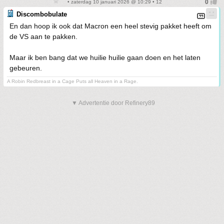
• zaterdag 10 januari 2026 @ 10:29 • 12
Discombobulate
En dan hoop ik ook dat Macron een heel stevig pakket heeft om
de VS aan te pakken.
Maar ik ben bang dat we huilie huilie gaan doen en het laten
gebeuren.
A Robin Redbreast in a Cage Puts all Heaven in a Rage.
▼ Advertentie door Refinery89