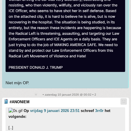
Niet mijn OP.
• zaterdag 10 januari 2026 @ 00:02 • 2
#ANONIEM
Op
vrijdag 9 januari 2026 23:51
schreef
3rr0r
het
volgende:
[..]