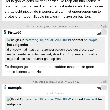
Het begon volgens mij veel eerder. De roep om hun license te
laten zien bijv, dat vertikten de gemaskerde kerels. De agressie
startte echt niet bij de inwoners, al dan niet opgeroepen om te
protesteren tegen illegale invallen in huizen en buurten.
• zaterdag 10 januari 2026 @ 00:22 • 11
Firuze60
Op
zaterdag 10 januari 2026 00:19
schreef
sturmpie
het volgende:
die vrouw had haast en is zonder pardon dood geschoten, ze
respecteerde de uniformen niet, daar komt 't op neer imo, dat is
atijd 'n risico als je runner gaat spelen
Ze droegen geen uniformen en hadden maskers en geen
enkele license laten zien.
• zaterdag 10 januari 2026 @ 00:24 • 12
sturmpie
for night & nature
Op
zaterdag 10 januari 2026 00:22
schreef
Firuze60
het
volgende: