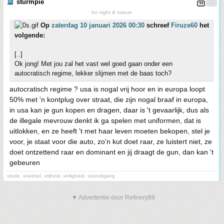
sturmpie
for night & nature
Op
zaterdag 10 januari 2026 00:30
schreef
Firuze60
het
volgende:
[..]
Ok jong! Met jou zal het vast wel goed gaan onder een
autocratisch regime, lekker slijmen met de baas toch?
autocratisch regime ? usa is nogal vrij hoor en in europa loopt
50% met 'n kontplug over straat, die zijn nogal braaf in europa,
in usa kan je gun kopen en dragen, daar is 't gevaarlijk, dus als
de illegale mevrouw denkt ik ga spelen met uniformen, dat is
uitlokken, en ze heeft 't met haar leven moeten bekopen, stel je
voor, je staat voor die auto, zo'n kut doet raar, ze luistert niet, ze
doet ontzettend raar en dominant en jij draagt de gun, dan kan 't
gebeuren
vrede, voedsel, vrijheid, veiligheid, vooruitgang
▼ Advertentie door Refinery89