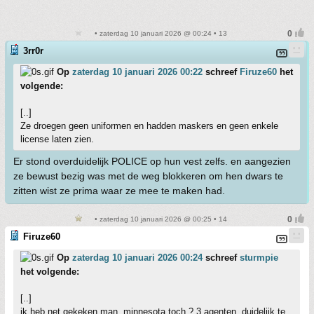
• zaterdag 10 januari 2026 @ 00:24 • 13
3rr0r
Op
zaterdag 10 januari 2026 00:22
schreef
Firuze60
het
volgende:
[..]
Ze droegen geen uniformen en hadden maskers en geen enkele
license laten zien.
Er stond overduidelijk POLICE op hun vest zelfs. en aangezien
ze bewust bezig was met de weg blokkeren om hen dwars te
zitten wist ze prima waar ze mee te maken had.
• zaterdag 10 januari 2026 @ 00:25 • 14
Firuze60
Op
zaterdag 10 januari 2026 00:24
schreef
sturmpie
het volgende:
[..]
ik heb net gekeken man, minnesota toch ? 3 agenten, duidelijk te