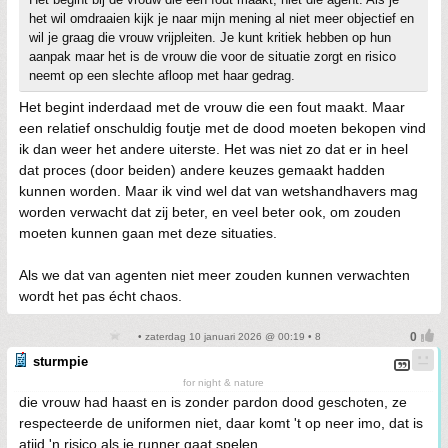
het wil omdraaien kijk je naar mijn mening al niet meer objectief en
wil je graag die vrouw vrijpleiten. Je kunt kritiek hebben op hun
aanpak maar het is de vrouw die voor de situatie zorgt en risico
neemt op een slechte afloop met haar gedrag.
Het begint inderdaad met de vrouw die een fout maakt. Maar
een relatief onschuldig foutje met de dood moeten bekopen vind
ik dan weer het andere uiterste. Het was niet zo dat er in heel
dat proces (door beiden) andere keuzes gemaakt hadden
kunnen worden. Maar ik vind wel dat van wetshandhavers mag
worden verwacht dat zij beter, en veel beter ook, om zouden
moeten kunnen gaan met deze situaties.
Als we dat van agenten niet meer zouden kunnen verwachten
wordt het pas écht chaos.
• zaterdag 10 januari 2026 @ 00:19 • 8
sturmpie
for night & nature
die vrouw had haast en is zonder pardon dood geschoten, ze
respecteerde de uniformen niet, daar komt 't op neer imo, dat is
atijd 'n risico als je runner gaat spelen.