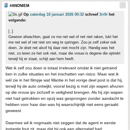
#ANONIEM
Op
zaterdag 10 januari 2026 00:32
schreef
3rr0r
het
volgende:
[..]
Gewoon afwachten, gaat ze me net wel of net niet raken, lukt het
me net wel of net niet om weg te springen. Zou je zelf zeker ook
doen. Je doet net alsof hij daar niet mocht zijn. Handig was het
niet, zo leren ze het ook niet, maar die vrouw is degene die optrekt
terwijl hij er staat, schijt aan hem heeft.
Wat ik zelf zou doen is totaal irrelevant omdat ik niet getraind
ben in zulke situaties en het inschatten van risico. Maar wat ik
wél zie in het filmpje wat Wantie in het vorige deel post is dat hij,
terwijl hij de auto ontwijkt, vooral bezig is met zijn wapen afvuren
op die vrouw ipv zichzelf in veiligheid brengen. Als hij zijn wapen
niet had getrokken en opzij was gesprongen zonder aandacht te
hebben voor haar dan was hij waarschijnlijk niet eens geraakt
geweest.
Daarmee wil ik nogmaals niet zeggen dat de agent in eerste
instantie fout zit, maar dat hij ook een alternatief had.