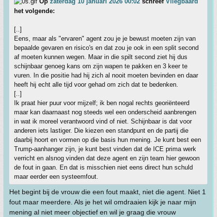
Op
zaterdag 10 januari 2026 00:02
schreef
Vliegbaard
het volgende:
[..]
Eens, maar als "ervaren" agent zou je je bewust moeten zijn van
bepaalde gevaren en risico's en dat zou je ook in een split second
af moeten kunnen wegen. Maar in die spilt second ziet hij dus
schijnbaar genoeg kans om zijn wapen te pakken en 3 keer te
vuren. In die positie had hij zich al nooit moeten bevinden en daar
heeft hij echt alle tijd voor gehad om zich dat te bedenken.
[..]
Ik praat hier puur voor mijzelf; ik ben nogal rechts georiënteerd
maar kan daarnaast nog steeds wel een onderscheid aanbrengen
in wat ik moreel verantwoord vind of niet. Schijnbaar is dat voor
anderen iets lastiger. Die kiezen een standpunt en de partij die
daarbij hoort en vormen op die basis hun mening. Je kunt best een
Trump-aanhanger zijn, je kunt best vinden dat de ICE prima werk
verricht en alsnog vinden dat deze agent en zijn team hier gewoon
de fout in gaan. En dat is misschien niet eens direct hun schuld
maar eerder een systeemfout.
Het begint bij de vrouw die een fout maakt, niet die agent. Niet 1
fout maar meerdere. Als je het wil omdraaien kijk je naar mijn
mening al niet meer objectief en wil je graag die vrouw