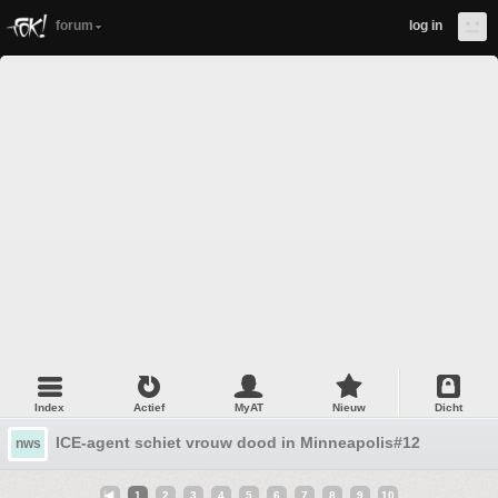
forum
log in
Index
Actief
MyAT
Nieuw
Dicht
ICE-agent schiet vrouw dood in Minneapolis#12
nws
1
2
3
4
5
6
7
8
9
10