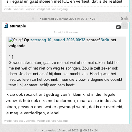
is illegaal en gaat stoeien met ICE en verliest, dat is de realiteit
vrede, voedsel, vrijheid, veiligheid, vooruitgang
• zaterdag 10 januari 2026 @ 00:37 • 23
sturmpie
for night & nature
Op
zaterdag 10 januari 2026 00:32
schreef
3rr0r
het
volgende:
[..]
Gewoon afwachten, gaat ze me net wel of net niet raken, lukt het
me net wel of net niet om weg te springen. Zou je zelf zeker ook
doen. Je doet net alsof hij daar niet mocht zijn. Handig was het
niet, zo leren ze het ook niet, maar die vrouw is degene die optrekt
terwijl hij er staat, schijt aan hem heeft.
ik zie ook recalcitrant gedrag van 'n klein kind in die illegale
vrouw, ik heb ook niks met uniformen, maar als ze in de straat
staan, gewoon doen wat er gevraagd wordt, dat is de overheid,
je mag je verdedigen, allebei
vrede, voedsel, vrijheid, veiligheid, vooruitgang
• zaterdag 10 januari 2026 @ 00:38 • 24