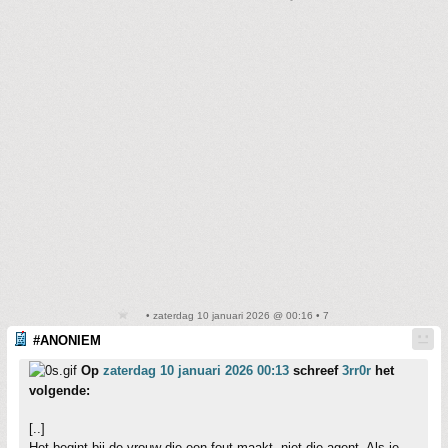
• zaterdag 10 januari 2026 @ 00:16 • 7
#ANONIEM
Op
zaterdag 10 januari 2026 00:13
schreef
3rr0r
het
volgende:
[..]
Het begint bij de vrouw die een fout maakt, niet die agent. Als je