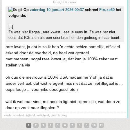
for night & nature
Op
zaterdag 10 januari 2026 00:37
schreef
Firuze60
het
volgende:
[..]
Ze was niet illegaal, rare kwast, lees je eens in. Ze was het niet
eens dat ICE zich als een sooi bruinhemden gedroeg in haar buurt.
rare kwast, ja dat is zo ik ben 'n echte schizo namelijk, officieel
erkend door de overheid, na heel wat gestoei
met mensen, nogal rare kwast ja, dat kan je 100% zeker vast
stellen via via
oh dus die mevrouw is 100% USA madamme ? oh ja dat is
ander verhaal, dat wist ie agent mss niet dat ze niet illegaal is ...
oops foutje ... voor niks doodgeschoten
wat ik wel raar vind, minnesota ligt niet bij mexico, wat doen ze
daar op zoek naar illegalen ?
vrede, voedsel, vrijheid, veiligheid, vooruitgang
1
2
3
4
5
6
7
8
9
10
11