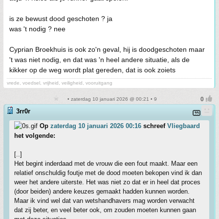
is ze bewust dood geschoten ? ja
was 't nodig ? nee
Cyprian Broekhuis is ook zo'n geval, hij is doodgeschoten maar
't was niet nodig, en dat was 'n heel andere situatie, als de
kikker op de weg wordt plat gereden, dat is ook zoiets
vrede, voedsel, vrijheid, veiligheid, vooruitgang
• zaterdag 10 januari 2026 @ 00:21 • 9
3rr0r
Op
zaterdag 10 januari 2026 00:16
schreef
Vliegbaard
het volgende:
[..]
Het begint inderdaad met de vrouw die een fout maakt. Maar een
relatief onschuldig foutje met de dood moeten bekopen vind ik dan
weer het andere uiterste. Het was niet zo dat er in heel dat proces
(door beiden) andere keuzes gemaakt hadden kunnen worden.
Maar ik vind wel dat van wetshandhavers mag worden verwacht
dat zij beter, en veel beter ook, om zouden moeten kunnen gaan