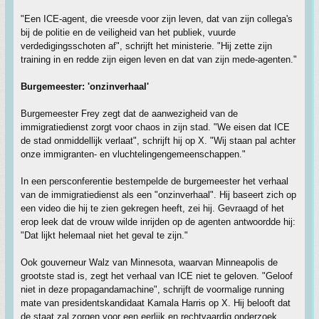
"Een ICE-agent, die vreesde voor zijn leven, dat van zijn collega's
bij de politie en de veiligheid van het publiek, vuurde
verdedigingsschoten af", schrijft het ministerie. "Hij zette zijn
training in en redde zijn eigen leven en dat van zijn mede-agenten."
Burgemeester: 'onzinverhaal'
Burgemeester Frey zegt dat de aanwezigheid van de
immigratiedienst zorgt voor chaos in zijn stad. "We eisen dat ICE
de stad onmiddellijk verlaat", schrijft hij op X. "Wij staan pal achter
onze immigranten- en vluchtelingengemeenschappen."
In een persconferentie bestempelde de burgemeester het verhaal
van de immigratiedienst als een "onzinverhaal". Hij baseert zich op
een video die hij te zien gekregen heeft, zei hij. Gevraagd of het
erop leek dat de vrouw wilde inrijden op de agenten antwoordde hij:
"Dat lijkt helemaal niet het geval te zijn."
Ook gouverneur Walz van Minnesota, waarvan Minneapolis de
grootste stad is, zegt het verhaal van ICE niet te geloven. "Geloof
niet in deze propagandamachine", schrijft de voormalige running
mate van presidentskandidaat Kamala Harris op X. Hij belooft dat
de staat zal zorgen voor een eerlijk en rechtvaardig onderzoek.