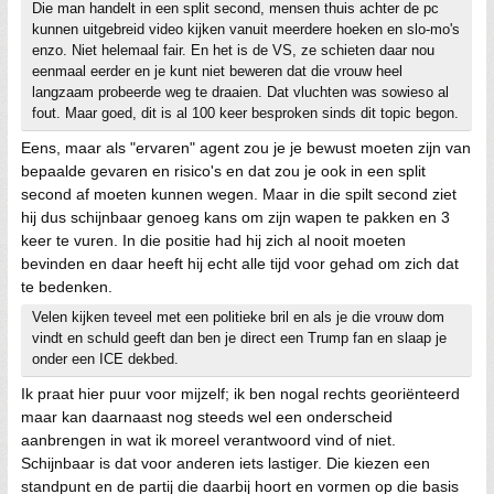
Die man handelt in een split second, mensen thuis achter de pc
kunnen uitgebreid video kijken vanuit meerdere hoeken en slo-mo's
enzo. Niet helemaal fair. En het is de VS, ze schieten daar nou
eenmaal eerder en je kunt niet beweren dat die vrouw heel
langzaam probeerde weg te draaien. Dat vluchten was sowieso al
fout. Maar goed, dit is al 100 keer besproken sinds dit topic begon.
Eens, maar als "ervaren" agent zou je je bewust moeten zijn van
bepaalde gevaren en risico's en dat zou je ook in een split
second af moeten kunnen wegen. Maar in die spilt second ziet
hij dus schijnbaar genoeg kans om zijn wapen te pakken en 3
keer te vuren. In die positie had hij zich al nooit moeten
bevinden en daar heeft hij echt alle tijd voor gehad om zich dat
te bedenken.
Velen kijken teveel met een politieke bril en als je die vrouw dom
vindt en schuld geeft dan ben je direct een Trump fan en slaap je
onder een ICE dekbed.
Ik praat hier puur voor mijzelf; ik ben nogal rechts georiënteerd
maar kan daarnaast nog steeds wel een onderscheid
aanbrengen in wat ik moreel verantwoord vind of niet.
Schijnbaar is dat voor anderen iets lastiger. Die kiezen een
standpunt en de partij die daarbij hoort en vormen op die basis