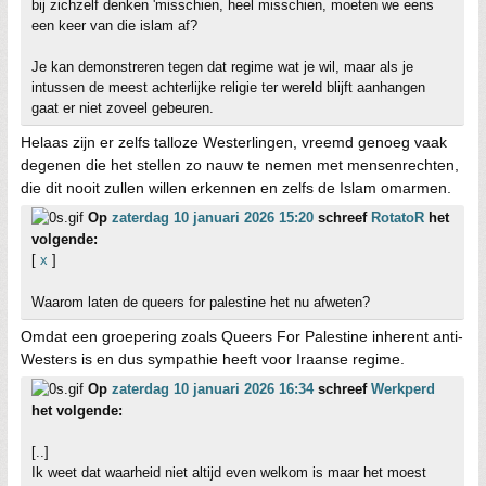
bij zichzelf denken 'misschien, heel misschien, moeten we eens
een keer van die islam af?
Je kan demonstreren tegen dat regime wat je wil, maar als je
intussen de meest achterlijke religie ter wereld blijft aanhangen
gaat er niet zoveel gebeuren.
Helaas zijn er zelfs talloze Westerlingen, vreemd genoeg vaak
degenen die het stellen zo nauw te nemen met mensenrechten,
die dit nooit zullen willen erkennen en zelfs de Islam omarmen.
Op
zaterdag 10 januari 2026 15:20
schreef
RotatoR
het
volgende:
[
x
]
Waarom laten de queers for palestine het nu afweten?
Omdat een groepering zoals Queers For Palestine inherent anti-
Westers is en dus sympathie heeft voor Iraanse regime.
Op
zaterdag 10 januari 2026 16:34
schreef
Werkperd
het volgende:
[..]
Ik weet dat waarheid niet altijd even welkom is maar het moest