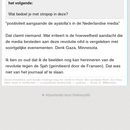
het volgende:
Wat bedoel je met stropop in deze?
"positiviteit aangaande de ayatolla's in de Nederlandse media"
Dat claimt niemand. Wat irriteert is de hoeveelheid aandacht die
de media besteden aan deze revolutie nihil is vergeleken met
soortgelijke evenementen. Denk Gaza, Minnesota.
Ik ben zo oud dat ik de beelden nog kan herinneren van de
revolutie tegen de Sjah (geïnitieerd door de Fransen). Dat was
niet van het journaal af te slaan.
Good intentions and tender feelings may do credit to those who possess them, but they
often lead to ineffective — or positively destructive — policies ... Kevin D. Williamson
▼ Advertentie door Refinery89