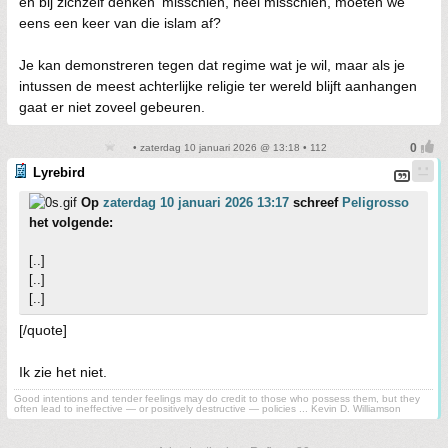
en bij zichzelf denken 'misschien, heel misschien, moeten we
eens een keer van die islam af?
Je kan demonstreren tegen dat regime wat je wil, maar als je
intussen de meest achterlijke religie ter wereld blijft aanhangen
gaat er niet zoveel gebeuren.
• zaterdag 10 januari 2026 @ 13:18 • 112
Lyrebird
Op
zaterdag 10 januari 2026 13:17
schreef
Peligrosso
het volgende:
[..]
[..]
[..]
[/quote]
Ik zie het niet.
Good intentions and tender feelings may do credit to those who possess them, but they
often lead to ineffective — or positively destructive — policies ... Kevin D. Williamson