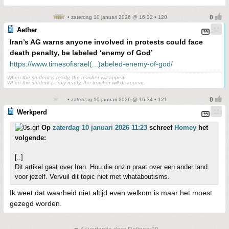
• zaterdag 10 januari 2026 @ 16:32 • 120
Aether
Iran’s AG warns anyone involved in protests could face
death penalty, be labeled ‘enemy of God’
https://www.timesofisrael(...)abeled-enemy-of-god/
When the student is ready, the teacher will appear.
When the student is truly ready, the teacher will disappear.
• zaterdag 10 januari 2026 @ 16:34 • 121
Werkperd
Op
zaterdag 10 januari 2026 11:23
schreef
Homey
het
volgende:
[..]
Dit artikel gaat over Iran. Hou die onzin praat over een ander land
voor jezelf. Vervuil dit topic niet met whataboutisms.
Ik weet dat waarheid niet altijd even welkom is maar het moest
gezegd worden.