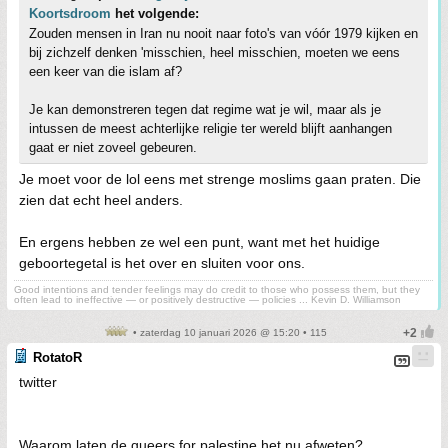
Koortsdroom
het volgende:
Zouden mensen in Iran nu nooit naar foto's van vóór 1979 kijken en
bij zichzelf denken 'misschien, heel misschien, moeten we eens
een keer van die islam af?
Je kan demonstreren tegen dat regime wat je wil, maar als je
intussen de meest achterlijke religie ter wereld blijft aanhangen
gaat er niet zoveel gebeuren.
Je moet voor de lol eens met strenge moslims gaan praten. Die
zien dat echt heel anders.
En ergens hebben ze wel een punt, want met het huidige
geboortegetal is het over en sluiten voor ons.
Good intentions and tender feelings may do credit to those who possess them, but they
often lead to ineffective — or positively destructive — policies ... Kevin D. Williamson
• zaterdag 10 januari 2026 @ 15:20 • 115
RotatoR
twitter
Waarom laten de queers for palestine het nu afweten?