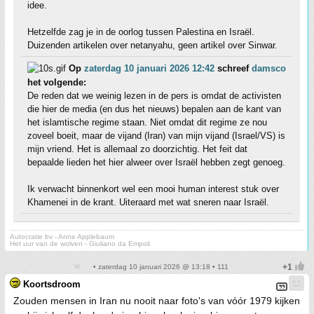
idee.
Hetzelfde zag je in de oorlog tussen Palestina en Israël.
Duizenden artikelen over netanyahu, geen artikel over Sinwar.
Op
zaterdag 10 januari 2026 12:42
schreef
damsco
het volgende:
De reden dat we weinig lezen in de pers is omdat de activisten
die hier de media (en dus het nieuws) bepalen aan de kant van
het islamtische regime staan. Niet omdat dit regime ze nou
zoveel boeit, maar de vijand (Iran) van mijn vijand (Israel/VS) is
mijn vriend. Het is allemaal zo doorzichtig. Het feit dat
bepaalde lieden het hier alweer over Israël hebben zegt genoeg.
Ik verwacht binnenkort wel een mooi human interest stuk over
Khamenei in de krant. Uiteraard met wat sneren naar Israël.
Autocratie bv - Anne Applebaum
Het uur van de wolven - Giuliano da Empoli
• zaterdag 10 januari 2026 @ 13:18 • 111
Koortsdroom
Zouden mensen in Iran nu nooit naar foto's van vóór 1979 kijken