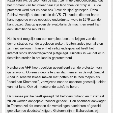
Reza Pahlavi, de zoon van de sjah, zei in de videoboodschap dat
het moment van terugkeer naar zijn land "heel dichtbij" is. Bij de
protesten werd hier en daar ook 'Leve de sjah' geroepen. Reza
Pahlavi verblijft al decennia in de VS. Zijn vader, die met harde
hand regeerde en de oppositie onderdrukte, werd in 1979 aan de
kant gezet. Daarop grepen de ayatollah's de macht en werd Iran
een islamitische republiek.
Het is niet mogelijk om een compleet beeld te krijgen van de
demonstraties van de afgelopen weken. Buitenlandse journalisten
zijn niet welkom in Iran en het veiligheidsapparaat heeft het
internet sinds donderdagavond platgelegd. Duidelijk is wel dat er in
tientallen steden in het land is geprotesteerd.
Persbureau AFP heeft beelden geverifieerd van de protesten van
gisteravond. Op een video is te zien dat mensen in de wijk Saadat
Abad in Teheran lawaai maken met potten en leuzen roepen als
"dood aan Khamenei", verwijzend naar de opperste geestelijk leider
van het land. Ook zijn toeterende auto's te horen.
De Iraanse justitie heeft gezegd dat betogers "streng en maximaal
zullen worden aangepakt, zonder genade". Een openbaar aanklager
in Teheran zei dat mensen die vernielingen aanrichten of geweld
gebruiken de doodstraf krijgen. Gisteren zijn in Baharestan, bij