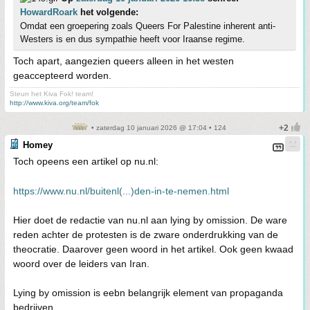
HowardRoark
het volgende:
Omdat een groepering zoals Queers For Palestine inherent anti-
Westers is en dus sympathie heeft voor Iraanse regime.
Toch apart, aangezien queers alleen in het westen
geaccepteerd worden.
Steun het Kiva Fok! team!
http://www.kiva.org/team/fok
• zaterdag 10 januari 2026 @ 17:04 • 124
Homey
Toch opeens een artikel op nu.nl:
https://www.nu.nl/buitenl(...)den-in-te-nemen.html
Hier doet de redactie van nu.nl aan lying by omission. De ware
reden achter de protesten is de zware onderdrukking van de
theocratie. Daarover geen woord in het artikel. Ook geen kwaad
woord over de leiders van Iran.
Lying by omission is eebn belangrijk element van propaganda
bedrijven.