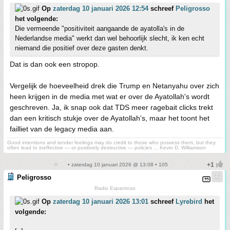
Op
zaterdag 10 januari 2026 12:54
schreef
Peligrosso
het volgende:
Die vermeende "positiviteit aangaande de ayatolla's in de
Nederlandse media" werkt dan wel behoorlijk slecht, ik ken echt
niemand die positief over deze gasten denkt.
Dat is dan ook een stropop.
Vergelijk de hoeveelheid drek die Trump en Netanyahu over zich
heen krijgen in de media met wat er over de Ayatollah's wordt
geschreven. Ja, ik snap ook dat TDS meer ragebait clicks trekt
dan een kritisch stukje over de Ayatollah's, maar het toont het
failliet van de legacy media aan.
Good intentions and tender feelings may do credit to those who possess them, but they
often lead to ineffective — or positively destructive — policies ... Kevin D. Williamson
• zaterdag 10 januari 2026 @ 13:08 • 105
Peligrosso
Radio Espantoso
Op
zaterdag 10 januari 2026 13:01
schreef
Lyrebird
het
volgende: