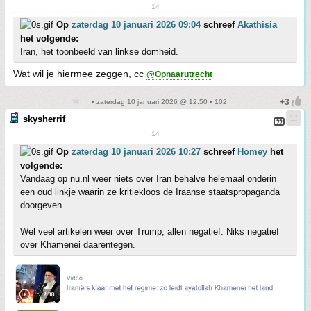
14
Op
zaterdag 10 januari 2026 09:04
schreef
Akathisia
het volgende:
Iran, het toonbeeld van linkse domheid.
Wat wil je hiermee zeggen, cc
@Opnaarutrecht
• zaterdag 10 januari 2026 @ 12:50 • 102
skysherrif
14
Op
zaterdag 10 januari 2026 10:27
schreef
Homey
het
volgende:
Vandaag op nu.nl weer niets over Iran behalve helemaal onderin
een oud linkje waarin ze kritiekloos de Iraanse staatspropaganda
doorgeven.
Wel veel artikelen weer over Trump, allen negatief. Niks negatief
over Khamenei daarentegen.