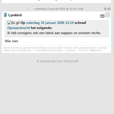
• zaterdag 10 januari 2026 @ 13:16 • 109
Lyrebird
Op
zaterdag 10 januari 2026 13:14
schreef
Opnaarutrecht
het volgende:
Ik heb overigens ook een hekel aan wappies en extreem rechts.
Wie niet.
Good intentions and tender feelings may do credit to those who possess them, but they
often lead to ineffective — or positively destructive — policies ... Kevin D. Williamson
▼ Advertentie door Refinery89