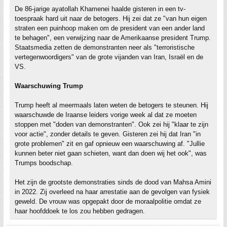
De 86-jarige ayatollah Khamenei haalde gisteren in een tv-
toespraak hard uit naar de betogers. Hij zei dat ze "van hun eigen
straten een puinhoop maken om de president van een ander land
te behagen", een verwijzing naar de Amerikaanse president Trump.
Staatsmedia zetten de demonstranten neer als "terroristische
vertegenwoordigers" van de grote vijanden van Iran, Israël en de
VS.
Waarschuwing Trump
Trump heeft al meermaals laten weten de betogers te steunen. Hij
waarschuwde de Iraanse leiders vorige week al dat ze moeten
stoppen met "doden van demonstranten". Ook zei hij "klaar te zijn
voor actie", zonder details te geven. Gisteren zei hij dat Iran "in
grote problemen" zit en gaf opnieuw een waarschuwing af. "Jullie
kunnen beter niet gaan schieten, want dan doen wij het ook", was
Trumps boodschap.
Het zijn de grootste demonstraties sinds de dood van Mahsa Amini
in 2022. Zij overleed na haar arrestatie aan de gevolgen van fysiek
geweld. De vrouw was opgepakt door de moraalpolitie omdat ze
haar hoofddoek te los zou hebben gedragen.