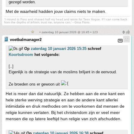
gezegd worden.
Met de waarheid hadden jouw claims niets te maken.
'I moved to Peru and shaved half my head and wrote for Teen Vogue. If I can come back
from the depths of leftism, trust me, anyone can.' - Gina Florio
• zaterdag 10 januari 2026 @ 16:45 • 123
voetbalmanager2
Op
zaterdag 10 januari 2026 15:35
schreef
Koortsdroom
het volgende:
[..]
Eigenlijk is de strategie van de moslims briljant in de eenvoud.
Ze broeden ons er gewoon uit
Het is meer dan dat natuurlijk. Ze hebben aan de ene kant een
hele sterke werving strategie en aan de andere kant allerlei
intimidatie en druk methodes om te voorkomen dat mensen de
religie kunnen verlaten. Bij het christendom zijn er veel meer
mensen die op latere leeftijd hun religie van zich afschudden.
Op
zaterdag 10 januari 2026 16:38
schreef