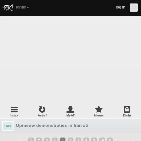
forum
log in
Index
Actief
MyAT
Nieuw
Dicht
Opnieuw demonstraties in Iran #5
nws
1
2
3
4
5
6
7
8
9
10
11