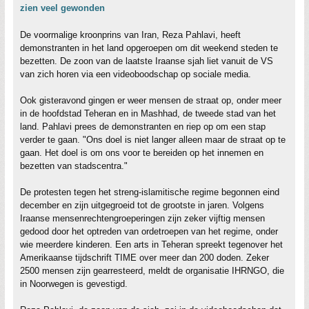
zien veel gewonden
De voormalige kroonprins van Iran, Reza Pahlavi, heeft
demonstranten in het land opgeroepen om dit weekend steden te
bezetten. De zoon van de laatste Iraanse sjah liet vanuit de VS
van zich horen via een videoboodschap op sociale media.
Ook gisteravond gingen er weer mensen de straat op, onder meer
in de hoofdstad Teheran en in Mashhad, de tweede stad van het
land. Pahlavi prees de demonstranten en riep op om een stap
verder te gaan. "Ons doel is niet langer alleen maar de straat op te
gaan. Het doel is om ons voor te bereiden op het innemen en
bezetten van stadscentra."
De protesten tegen het streng-islamitische regime begonnen eind
december en zijn uitgegroeid tot de grootste in jaren. Volgens
Iraanse mensenrechtengroeperingen zijn zeker vijftig mensen
gedood door het optreden van ordetroepen van het regime, onder
wie meerdere kinderen. Een arts in Teheran spreekt tegenover het
Amerikaanse tijdschrift TIME over meer dan 200 doden. Zeker
2500 mensen zijn gearresteerd, meldt de organisatie IHRNGO, die
in Noorwegen is gevestigd.