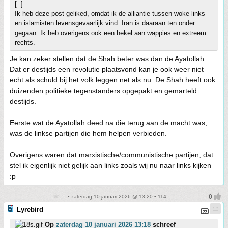
[..]
Ik heb deze post geliked, omdat ik de alliantie tussen woke-links
en islamisten levensgevaarlijk vind. Iran is daaraan ten onder
gegaan. Ik heb overigens ook een hekel aan wappies en extreem
rechts.
Je kan zeker stellen dat de Shah beter was dan de Ayatollah.
Dat er destijds een revolutie plaatsvond kan je ook weer niet
echt als schuld bij het volk leggen net als nu. De Shah heeft ook
duizenden politieke tegenstanders opgepakt en gemarteld
destijds.
Eerste wat de Ayatollah deed na die terug aan de macht was,
was de linkse partijen die hem helpen verbieden.
Overigens waren dat marxistische/communistische partijen, dat
stel ik eigenlijk niet gelijk aan links zoals wij nu naar links kijken
:p
• zaterdag 10 januari 2026 @ 13:20 • 114
Lyrebird
Op
zaterdag 10 januari 2026 13:18
schreef