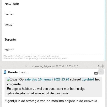
New York
twitter
twitter
Toronto
twitter
When the student is ready, the teacher will appear.
When the student is truly ready, the teacher will disappear.
• zaterdag 10 januari 2026 @ 15:35 • 118
Koortsdroom
Op
zaterdag 10 januari 2026 13:20
schreef
Lyrebird
het
volgende:
En ergens hebben ze wel een punt, want met het huidige
geboortegetal is het over en sluiten voor ons.
Eigenlijk is de strategie van de moslims briljant in de eenvoud.