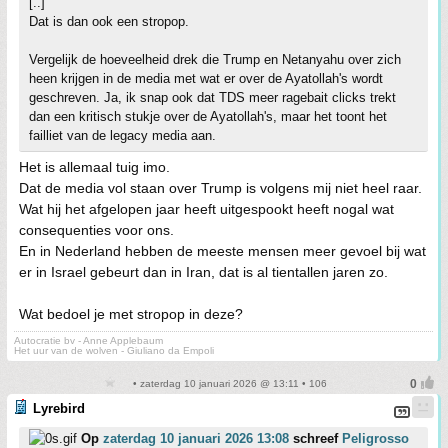
[..]
Dat is dan ook een stropop.
Vergelijk de hoeveelheid drek die Trump en Netanyahu over zich
heen krijgen in de media met wat er over de Ayatollah's wordt
geschreven. Ja, ik snap ook dat TDS meer ragebait clicks trekt
dan een kritisch stukje over de Ayatollah's, maar het toont het
failliet van de legacy media aan.
Het is allemaal tuig imo.
Dat de media vol staan over Trump is volgens mij niet heel raar.
Wat hij het afgelopen jaar heeft uitgespookt heeft nogal wat
consequenties voor ons.
En in Nederland hebben de meeste mensen meer gevoel bij wat
er in Israel gebeurt dan in Iran, dat is al tientallen jaren zo.
Wat bedoel je met stropop in deze?
Autocratie bv - Anne Applebaum
Het uur van de wolven - Giuliano da Empoli
• zaterdag 10 januari 2026 @ 13:11 • 106
Lyrebird
Op
zaterdag 10 januari 2026 13:08
schreef
Peligrosso