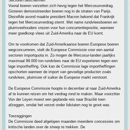
Sectoren beschermen
Vooral boeren verzetten zich hevig tegen het Mercosurverdrag.
Gisteren demonstreerden boeren nog in de straten van Parijs.
Diezelfde avond maakte president Macron bekend dat Frankrijk
tegen het Mercosurverdrag stemt. Met name rundvleesboeren en
pluimveehouders vrezen voor hun concurrentiepositie, wanneer
meer goedkoop vlees uit Zuid-Amerika naar de EU komt.
Om te voorkomen dat Zuid-Amerikaanse boeren Europese boeren
wegconcurreren, stelt de Europese Commissie voor een aantal
sectoren importquota in. Zo mogen de Mercosur-landen jaarlijks
maximaal 99.000 ton rundvlees naar de EU exporteren tegen een
lage importheffing. Ook kan de Commissie lage importheffingen
opschorten wanneer de import van gevoelige producten zoals
rundvlees, pluimvee of suiker de Europese markt verstoort.
De Europese Commissie hoopte in december al naar Zuid-Amerika
af te kunnen reizen om het verdrag rond te maken. Maar voorzitter
Von der Leyen moest een geplande reis naar Brazilië toen
afzeggen, omdat het verzet onder lidstaten nog te groot was.
Toezeggingen
De Commissie deed afgelopen maanden meerdere concessies om
kritische landen over de streep te trekken. De