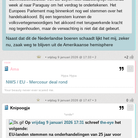
week al naar Paraguay om het verdrag te ondertekenen. Het
Europees Parlement mag binnenkort nog wel stemmen over het
handelsakkoord. Bij een tegenstem kunnen de
volksvertegenwoordigers het akkoord met terugwerkende kracht
nog tegenhouden, maar de verwachting is niet dat dat gebeurt.
Naast dat dit de Nederlandse boeren schaadt lijkt het mij, zeker
nu, zaak weg te blijven uit de Amerikaanse hemisphere
• vrijdag 9 januari 2026 @ 17:33 • 2
roze
Ama
Hypa Hypa
NWS / EU - Mercosur deal rond
Your beauty never ever scared me.
• vrijdag 9 januari 2026 @ 17:47 • 3
Knipoogje
*smile*
Op
vrijdag 9 januari 2026 17:31
schreef
the-eye
het
volgende:
EU-landen stemmen na onderhandelingen van 25 jaar voor