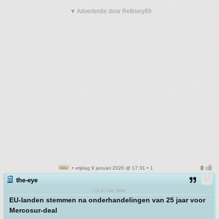
▼ Advertentie door Refinery89
• vrijdag 9 januari 2026 @ 17:31 • 1
the-eye
I'm a Live Wire
EU-landen stemmen na onderhandelingen van 25 jaar voor
Mercosur-deal