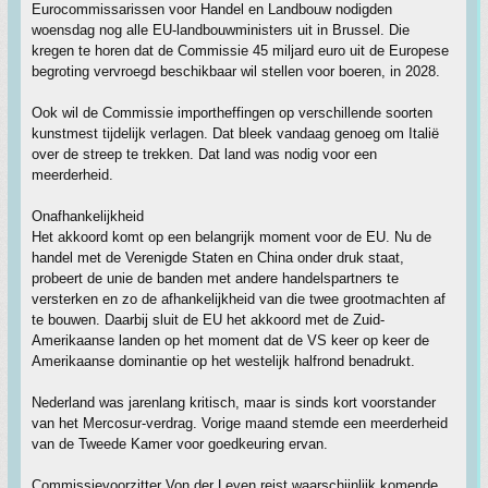
Eurocommissarissen voor Handel en Landbouw nodigden
woensdag nog alle EU-landbouwministers uit in Brussel. Die
kregen te horen dat de Commissie 45 miljard euro uit de Europese
begroting vervroegd beschikbaar wil stellen voor boeren, in 2028.
Ook wil de Commissie importheffingen op verschillende soorten
kunstmest tijdelijk verlagen. Dat bleek vandaag genoeg om Italië
over de streep te trekken. Dat land was nodig voor een
meerderheid.
Onafhankelijkheid
Het akkoord komt op een belangrijk moment voor de EU. Nu de
handel met de Verenigde Staten en China onder druk staat,
probeert de unie de banden met andere handelspartners te
versterken en zo de afhankelijkheid van die twee grootmachten af
te bouwen. Daarbij sluit de EU het akkoord met de Zuid-
Amerikaanse landen op het moment dat de VS keer op keer de
Amerikaanse dominantie op het westelijk halfrond benadrukt.
Nederland was jarenlang kritisch, maar is sinds kort voorstander
van het Mercosur-verdrag. Vorige maand stemde een meerderheid
van de Tweede Kamer voor goedkeuring ervan.
Commissievoorzitter Von der Leyen reist waarschijnlijk komende