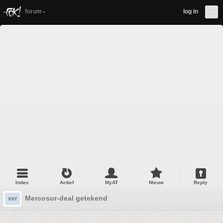
forum
log in
Index
Actief
MyAT
Nieuw
Reply
Mercosur-deal getekend
ver