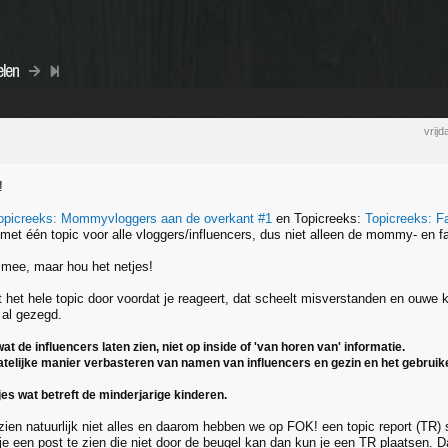
elen
vrij
!
opicreeks: Mommyvloggers aan de overkant #1
en Topicreeks:
Topicreeks: F
met één topic voor alle vloggers/influencers, dus niet alleen de mommy- en fa
g mee, maar hou het netjes!
t het hele topic door voordat je reageert, dat scheelt misverstanden en ouwe 
 al gezegd.
at de influencers laten zien, niet op inside of 'van horen van' informatie.
hatelijke manier verbasteren van namen van influencers en gezin en het gebrui
jes wat betreft de minderjarige kinderen.
zien natuurlijk niet alles en daarom hebben we op FOK! een topic report (TR
je een post te zien die niet door de beugel kan dan kun je een TR plaatsen. 