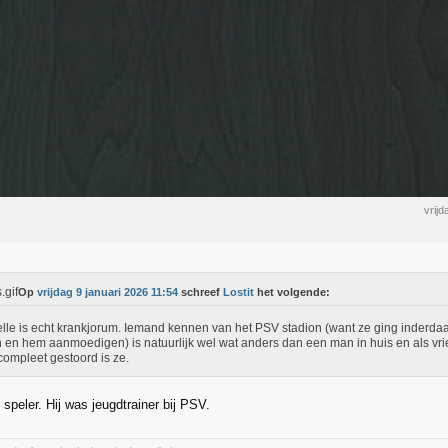
vrij
Op
vrijdag 9 januari 2026 11:54
schreef
Lostit
het volgende:
lle is echt krankjorum. Iemand kennen van het PSV stadion (want ze ging inderda
n en hem aanmoedigen) is natuurlijk wel wat anders dan een man in huis en als vri
compleet gestoord is ze.
speler. Hij was jeugdtrainer bij PSV.