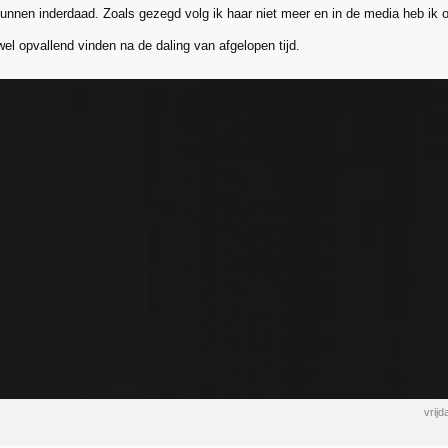
unnen inderdaad. Zoals gezegd volg ik haar niet meer en in de media heb ik o
 wel opvallend vinden na de daling van afgelopen tijd.
vrij