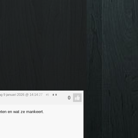
dag 9 januari 2026 @ 14:14
:27
#5
eten en wat ze mankeert.