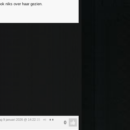
ok niks over haar gezien.
dag 9 januari 2026 @ 14:22
:15
#8