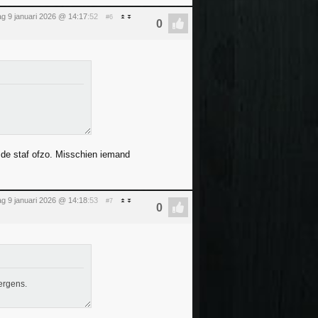
dag 9 januari 2026 @ 14:17
:52
#6
 de staf ofzo. Misschien iemand
dag 9 januari 2026 @ 14:18
:53
#7
ergens.