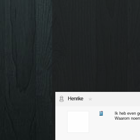
Henrike
Ik heb even g
Waarom noemt