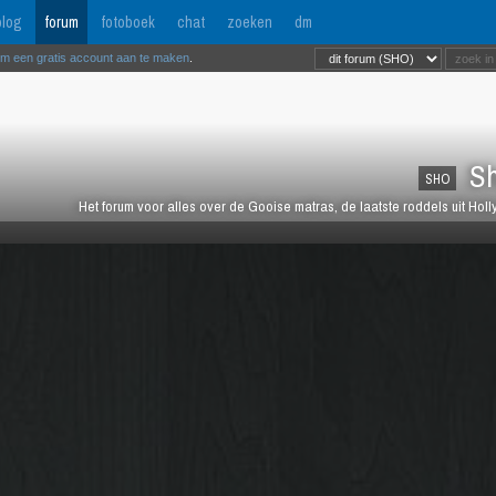
log
forum
fotoboek
chat
zoeken
dm
om een gratis account aan te maken
.
Sh
SHO
Het forum voor alles over de Gooise matras, de laatste roddels uit Ho