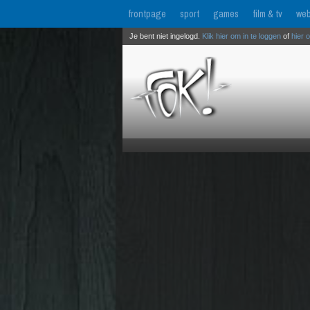
frontpage
sport
games
film & tv
web
Je bent niet ingelogd.
Klik hier om in te loggen
of
hier 