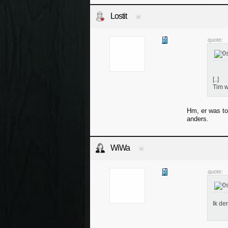
Lostit
quote:
[..]
Tim w
Hm, er was to
anders.
WiWa
quote:
Ik de