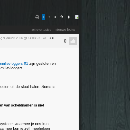
1
2
3
actieve topics
nieuwe topics
dag 9 januari 2026 @ 14:03
:23
#1
amilievloggers #1
zijn gesloten en
milievloggers.
koeien uit de sloot halen. Soms is
ken van scheldnamen is niet
) systeem waarmee je ons kunt
Daarmee kun je zelf meehelpen