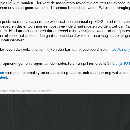
pics leuk te houden. Het kost de moderators teveel tijd om een terugkoppeling
unnen er van uit gaan dat elke TR serieus beoordeeld wordt. Wil je een terugko
 posts worden verwijderd, zo werkt dat nou eenmaal op FOK!, omdat het voor on
 gebeuren dat er toch nog een post verwijderd had moeten worden, zet dan (n
en. Het kan ook gebeuren dat er teveel tekst verwijderd wordt, of dat quote
iel of moet het snel en dan gaat er onbedoeld weleens meer weg, maak er ge
punten gegeven.
lke reden dan ook, anoniem kijken dan kan dat bijvoorbeeld hier:
https://anon
, opmerkingen en vragen aan de moderators kun je hier terecht
SHO / [SHO 
gen
vind je de userpolicy en de aanvulling daarop, ook staan er nog wat andere 
leid
.
der fantasie vluchten in de realiteit