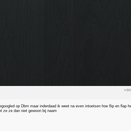
vrij
egoogled op Dbm maar inderdaad ik weet na even intoetsen hoe flip en flap h
 ze ze dan niet gewoon bij naam