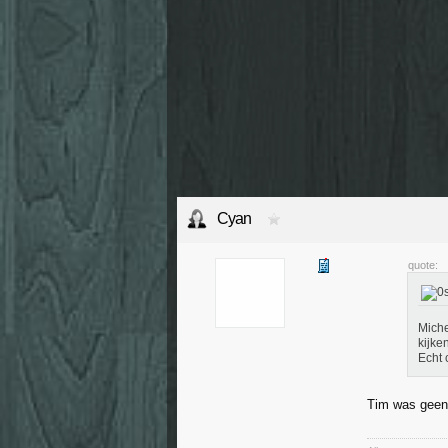
Cyan
quote:
Miche
kijke
Echt 
Tim was geen 