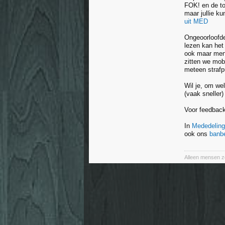
FOK! en de to
maar jullie k
uit MED
Ongeoorloofde
lezen kan het
ook maar mens
zitten we mob
meteen straf
Wil je, om we
(vaak sneller)
Voor feedback
In
Mededelin
ook ons
banbe
Alleen mensen zon