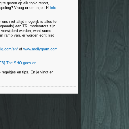
 te geven op elk topic report,
ppeling? Vraag er om in je TR.
Info
s niet altijd mogelijk is alles te
ogmaals) een TR, moderators zijn
s verwijderd worden, want soms
en ramp van, er worden echt niet
yig.com/en/
of
www.mollygram.com
FB] The SHO goes on
regeltjes en tips. En je vindt er