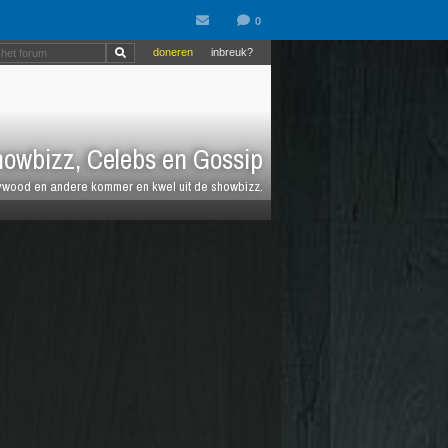
doneren
inbreuk?
owbizz, Celebs en Gossip
llywood en andere kommer en kwel uit de showbizz.