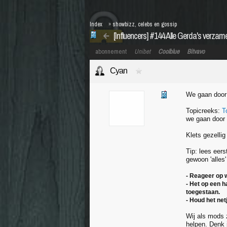
Index
»
showbizz, celebs en gossip
[Influencers] #144 Alle Gerda's verzam
abonnement
Unibet
Coolblue
Bitvavo
Cyan
We gaan door
Topicreeks:
T
we gaan door 
Klets gezelli
Tip: lees eers
gewoon 'alles'
- Reageer op w
- Het op een 
toegestaan.
- Houd het net
Wij als mods 
helpen. Denk 