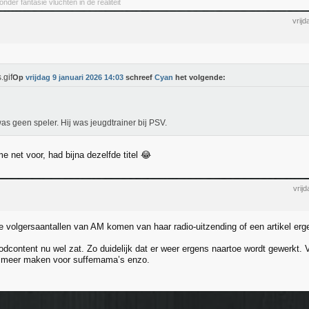
der fantasie vluchten in de realiteit
vrij
Op
vrijdag 9 januari 2026 14:03
schreef
Cyan
het volgende:
as geen speler. Hij was jeugdtrainer bij PSV.
 net voor, had bijna dezelfde titel 😂
vrij
ie volgersaantallen van AM komen van haar radio-uitzending of een artikel erg
oodcontent nu wel zat. Zo duidelijk dat er weer ergens naartoe wordt gewerkt. 
 meer maken voor suffemama’s enzo.