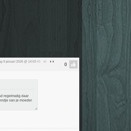
dag 9 januari 2026 @ 14:03
:45
#2
ad regelmatig daar
endje van je moeder.