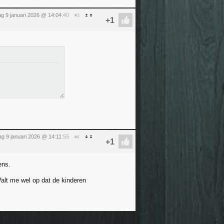
dag 9 januari 2026 @ 14:04
:40
#3
dag 9 januari 2026 @ 14:11
:55
#4
ens.
Valt me wel op dat de kinderen