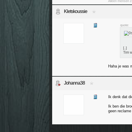
Alleen mensen zon
Kletskoussie
quote:
[..]
Tim w
Haha je was me
Johanna38
Ik denk dat d
Ik ben die br
geen reclame