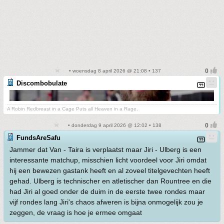
• woensdag 8 april 2026 @ 21:08 • 137
Discombobulate
A Robin Redbreast in a Cage Puts all Heaven in a Rage.
• donderdag 9 april 2026 @ 12:02 • 138
FundsAreSafu
Jammer dat Van - Taira is verplaatst maar Jiri - Ulberg is een
interessante matchup, misschien licht voordeel voor Jiri omdat
hij een bewezen gastank heeft en al zoveel titelgevechten heeft
gehad. Ulberg is technischer en atletischer dan Rountree en die
had Jiri al goed onder de duim in de eerste twee rondes maar
vijf rondes lang Jiri's chaos afweren is bijna onmogelijk zou je
zeggen, de vraag is hoe je ermee omgaat