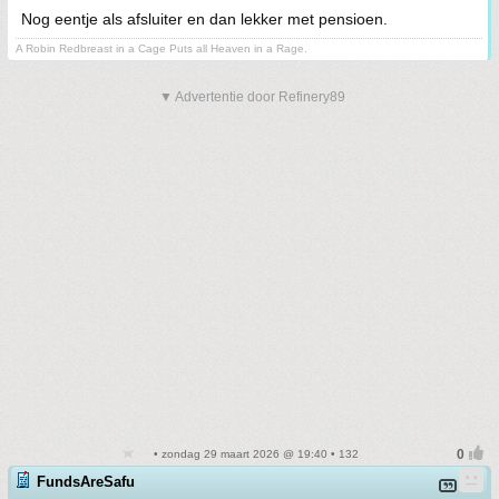
Nog eentje als afsluiter en dan lekker met pensioen.
A Robin Redbreast in a Cage Puts all Heaven in a Rage.
▼ Advertentie door Refinery89
• zondag 29 maart 2026 @ 19:40 • 132
FundsAreSafu