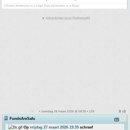
A Robin Redbreast in a Cage Puts all Heaven in a Rage.
▼ Advertentie door Refinery89
• zaterdag 28 maart 2026 @ 08:50 • 129
FundsAreSafu
Op
vrijdag 27 maart 2026 19:39
schreef