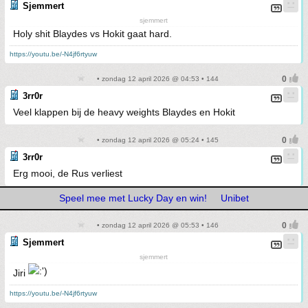
Sjemmert
sjemmert
Holy shit Blaydes vs Hokit gaat hard.
https://youtu.be/-N4jf6rtyuw
• zondag 12 april 2026 @ 04:53 • 144
3rr0r
Veel klappen bij de heavy weights Blaydes en Hokit
• zondag 12 april 2026 @ 05:24 • 145
3rr0r
Erg mooi, de Rus verliest
Speel mee met Lucky Day en win!
Unibet
• zondag 12 april 2026 @ 05:53 • 146
Sjemmert
sjemmert
Jiri
https://youtu.be/-N4jf6rtyuw