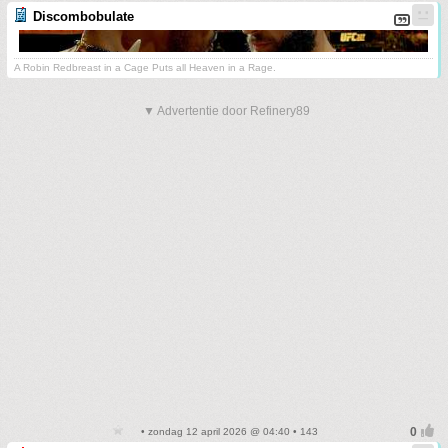
Discombobulate
A Robin Redbreast in a Cage Puts all Heaven in a Rage.
▼ Advertentie door Refinery89
• zondag 12 april 2026 @ 04:40 • 143