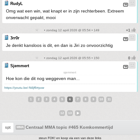
RudyL
Omg wat een win, wat knapt er in zijn rechterbeen. Extreem
onverwacht gepakt, mooi
• zondag 12 april 2026 @ 05:54 • 149
3rr0r
Je denkt kansloos is dit, en dan is Jiri zo onvoorzichtig
• zondag 12 april 2026 @ 05:55 • 150
Sjemmert
sjemmert
Hoe kon die dit nog weggeven man...
https://youtu.be/-N4jf6rtyuw
1
2
3
4
5
6
7
8
9
10
11
12
13
Centraal MMA topic #465 Komkommertijd
spt
MMA
steun FOK! en koop via een van deze links