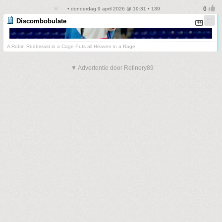
• donderdag 9 april 2026 @ 19:31 • 139
Discombobulate
A Robin Redbreast in a Cage Puts all Heaven in a Rage.
▼ Advertentie door Refinery89