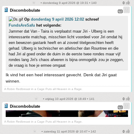
• donderdag 9 april 2026 @ 19:31 • 140
Discombobulate
Op
donderdag 9 april 2026 12:02
schreef
FundsAreSafu
het volgende:
Jammer dat Van - Taira is verplaatst maar Jiri - Ulberg is een
interessante matchup, misschien licht voordeel voor Jiri omdat hij
een bewezen gastank heeft en al zoveel titelgevechten heeft
gehad. Ulberg is technischer en atletischer dan Rountree en die
had Jiri al goed onder de duim in de eerste twee rondes maar vijf
rondes lang Jiri's chaos afweren is bijna onmogelijk zou je zeggen,
de vraag is hoe je ermee omgaat
Ik vind het een heel interessant gevecht. Denk dat Jiri gaat
winnen.
A Robin Redbreast in a Cage Puts all Heaven in a Rage.
• vrijdag 10 april 2026 @ 18:49 • 141
Discombobulate
A Robin Redbreast in a Cage Puts all Heaven in a Rage.
• zaterdag 11 april 2026 @ 10:47 • 142