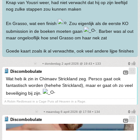
Knap van Yousri weer, had niet verwacht dat hij op zijn leeftijd
nog zulke stappen zou kunnen maken
En Grasso, wat een finish
. Zou eigenlijk als de eerste KO
submission in de boeken moeten gaan
. Barber was al out
maar ongelooflijk hoe snel Grasso om haar nek zat
Goede kaart zoals ik al verwachtte, ook veel andere lijpe finishes
• donderdag 2 april 2026 @ 19:43 • 133
Discombobulate
Wat heb ik zin in Chimaev Strickland zeg. Persco gaat ook
fantastisch worden (hehehe Strickland), maar er gaat oh zo veel
beveiliging bij zijn.
A Robin Redbreast in a Cage Puts all Heaven in a Rage.
• maandag 6 april 2026 @ 17:58 • 134
Discombobulate