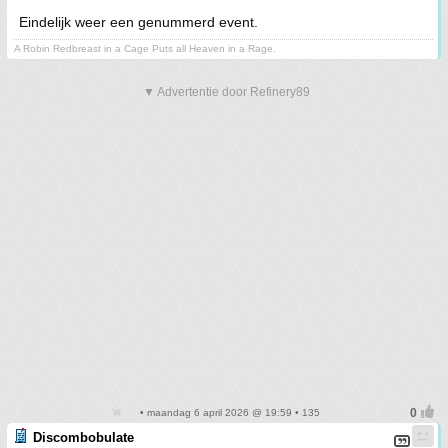
Eindelijk weer een genummerd event.
A Robin Redbreast in a Cage Puts all Heaven in a Rage.
▼ Advertentie door Refinery89
• maandag 6 april 2026 @ 19:59 • 135
Discombobulate