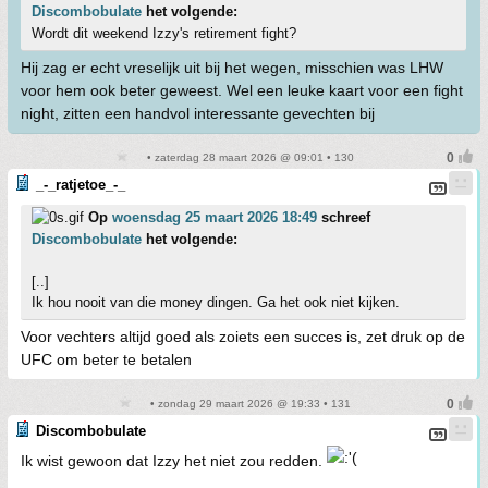
Discombobulate
het volgende:
Wordt dit weekend Izzy's retirement fight?
Hij zag er echt vreselijk uit bij het wegen, misschien was LHW
voor hem ook beter geweest. Wel een leuke kaart voor een fight
night, zitten een handvol interessante gevechten bij
• zaterdag 28 maart 2026 @ 09:01 • 130
_-_ratjetoe_-_
Op
woensdag 25 maart 2026 18:49
schreef
Discombobulate
het volgende:
[..]
Ik hou nooit van die money dingen. Ga het ook niet kijken.
Voor vechters altijd goed als zoiets een succes is, zet druk op de
UFC om beter te betalen
• zondag 29 maart 2026 @ 19:33 • 131
Discombobulate
Ik wist gewoon dat Izzy het niet zou redden.