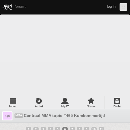
forum
log in
Index
Actief
MyAT
Nieuw
Dicht
Centraal MMA topic #465 Komkommertijd
spt
MMA
1
2
3
4
5
6
7
8
9
10
11