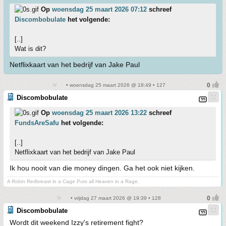
Op
woensdag 25 maart 2026 07:12
schreef
Discombobulate
het volgende:
[..]
Wat is dit?
Netflixkaart van het bedrijf van Jake Paul
• woensdag 25 maart 2026 @ 18:49 • 127
Discombobulate
Op
woensdag 25 maart 2026 13:22
schreef
FundsAreSafu
het volgende:
[..]
Netflixkaart van het bedrijf van Jake Paul
Ik hou nooit van die money dingen. Ga het ook niet kijken.
A Robin Redbreast in a Cage Puts all Heaven in a Rage.
• vrijdag 27 maart 2026 @ 19:39 • 128
Discombobulate
Wordt dit weekend Izzy's retirement fight?