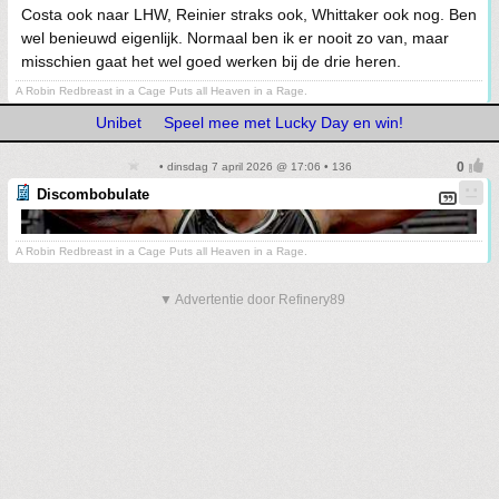
Costa ook naar LHW, Reinier straks ook, Whittaker ook nog. Ben
wel benieuwd eigenlijk. Normaal ben ik er nooit zo van, maar
misschien gaat het wel goed werken bij de drie heren.
A Robin Redbreast in a Cage Puts all Heaven in a Rage.
Unibet
Speel mee met Lucky Day en win!
• dinsdag 7 april 2026 @ 17:06 • 136
Discombobulate
A Robin Redbreast in a Cage Puts all Heaven in a Rage.
▼ Advertentie door Refinery89