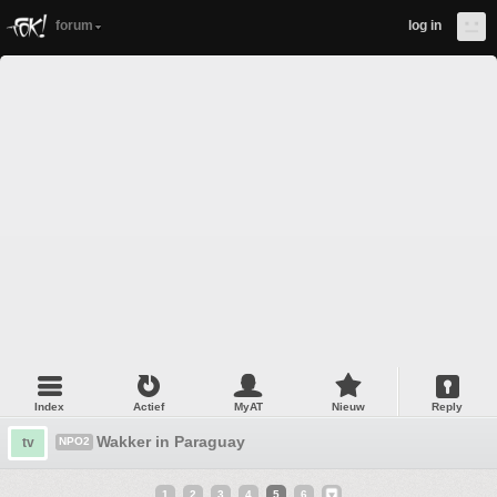
forum
log in
Index
Actief
MyAT
Nieuw
Reply
Wakker in Paraguay
tv
NPO2
1
2
3
4
5
6