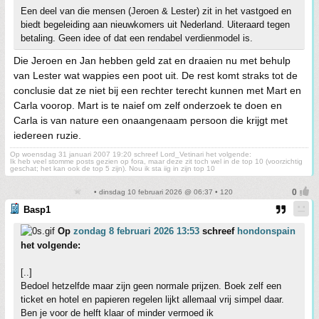
Een deel van die mensen (Jeroen & Lester) zit in het vastgoed en
biedt begeleiding aan nieuwkomers uit Nederland. Uiteraard tegen
betaling. Geen idee of dat een rendabel verdienmodel is.
Die Jeroen en Jan hebben geld zat en draaien nu met behulp
van Lester wat wappies een poot uit. De rest komt straks tot de
conclusie dat ze niet bij een rechter terecht kunnen met Mart en
Carla voorop. Mart is te naief om zelf onderzoek te doen en
Carla is van nature een onaangenaam persoon die krijgt met
iedereen ruzie.
Op woensdag 31 januari 2007 19:20 schreef Lord_Vetinari het volgende:
Ik heb veel stomme posts gezien op fora, maar deze zit toch wel in de top 10 (voorzichtig
geschat; het kan ook de top 5 zijn). Nou ik sta iig in zijn top 10
• dinsdag 10 februari 2026 @ 06:37 • 120
Basp1
Op
zondag 8 februari 2026 13:53
schreef
hondonspain
het volgende:
[..]
Bedoel hetzelfde maar zijn geen normale prijzen. Boek zelf een
ticket en hotel en papieren regelen lijkt allemaal vrij simpel daar.
Ben je voor de helft klaar of minder vermoed ik