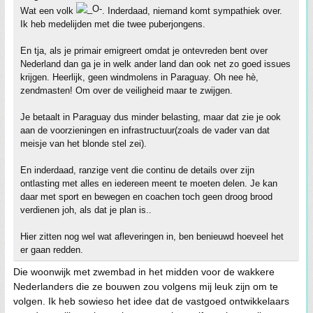
Wat een volk
. Inderdaad, niemand komt sympathiek over.
Ik heb medelijden met die twee puberjongens.
En tja, als je primair emigreert omdat je ontevreden bent over
Nederland dan ga je in welk ander land dan ook net zo goed issues
krijgen. Heerlijk, geen windmolens in Paraguay. Oh nee hè,
zendmasten! Om over de veiligheid maar te zwijgen.
Je betaalt in Paraguay dus minder belasting, maar dat zie je ook
aan de voorzieningen en infrastructuur(zoals de vader van dat
meisje van het blonde stel zei).
En inderdaad, ranzige vent die continu de details over zijn
ontlasting met alles en iedereen meent te moeten delen. Je kan
daar met sport en bewegen en coachen toch geen droog brood
verdienen joh, als dat je plan is..
Hier zitten nog wel wat afleveringen in, ben benieuwd hoeveel het
er gaan redden.
Die woonwijk met zwembad in het midden voor de wakkere
Nederlanders die ze bouwen zou volgens mij leuk zijn om te
volgen. Ik heb sowieso het idee dat de vastgoed ontwikkelaars