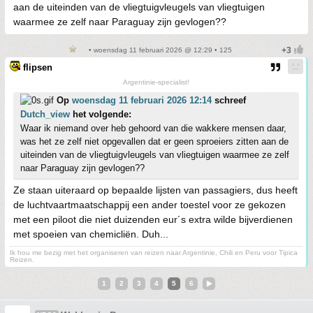
aan de uiteinden van de vliegtuigvleugels van vliegtuigen
waarmee ze zelf naar Paraguay zijn gevlogen??
• woensdag 11 februari 2026 @ 12:29 • 125
flipsen
Argentinie-specialist!
Op
woensdag 11 februari 2026 12:14
schreef
Dutch_view
het volgende:
Waar ik niemand over heb gehoord van die wakkere mensen daar,
was het ze zelf niet opgevallen dat er geen sproeiers zitten aan de
uiteinden van de vliegtuigvleugels van vliegtuigen waarmee ze zelf
naar Paraguay zijn gevlogen??
Ze staan uiteraard op bepaalde lijsten van passagiers, dus heeft
de luchtvaartmaatschappij een ander toestel voor ze gekozen
met een piloot die niet duizenden eur´s extra wilde bijverdienen
met spoeien van chemicliën. Duh...
Ik hou me bezig met het organiseren van reizen naar Argentinie, Chili en Peru voor Tipica
Reizen.
1
2
3
4
5
6