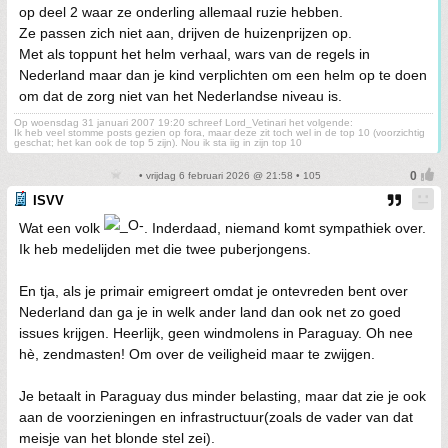
op deel 2 waar ze onderling allemaal ruzie hebben.
Ze passen zich niet aan, drijven de huizenprijzen op.
Met als toppunt het helm verhaal, wars van de regels in
Nederland maar dan je kind verplichten om een helm op te doen
om dat de zorg niet van het Nederlandse niveau is.
Op woensdag 31 januari 2007 19:20 schreef Lord_Vetinari het volgende:
Ik heb veel stomme posts gezien op fora, maar deze zit toch wel in de top 10 (voorzichtig
geschat; het kan ook de top 5 zijn). Nou ik sta iig in zijn top 10
• vrijdag 6 februari 2026 @ 21:58 • 105
ISVV
Wat een volk
. Inderdaad, niemand komt sympathiek over.
Ik heb medelijden met die twee puberjongens.
En tja, als je primair emigreert omdat je ontevreden bent over
Nederland dan ga je in welk ander land dan ook net zo goed
issues krijgen. Heerlijk, geen windmolens in Paraguay. Oh nee
hè, zendmasten! Om over de veiligheid maar te zwijgen.
Je betaalt in Paraguay dus minder belasting, maar dat zie je ook
aan de voorzieningen en infrastructuur(zoals de vader van dat
meisje van het blonde stel zei).