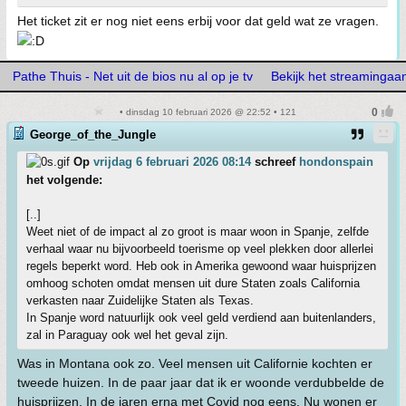
Het ticket zit er nog niet eens erbij voor dat geld wat ze vragen.
Pathe Thuis - Net uit de bios nu al op je tv
Bekijk het streaminga
• dinsdag 10 februari 2026 @ 22:52 • 121
George_of_the_Jungle
Op
vrijdag 6 februari 2026 08:14
schreef
hondonspain
het volgende:
[..]
Weet niet of de impact al zo groot is maar woon in Spanje, zelfde
verhaal waar nu bijvoorbeeld toerisme op veel plekken door allerlei
regels beperkt word. Heb ook in Amerika gewoond waar huisprijzen
omhoog schoten omdat mensen uit dure Staten zoals California
verkasten naar Zuidelijke Staten als Texas.
In Spanje word natuurlijk ook veel geld verdiend aan buitenlanders,
zal in Paraguay ook wel het geval zijn.
Was in Montana ook zo. Veel mensen uit Californie kochten er
tweede huizen. In de paar jaar dat ik er woonde verdubbelde de
huisprijzen. In de jaren erna met Covid nog eens. Nu wonen er