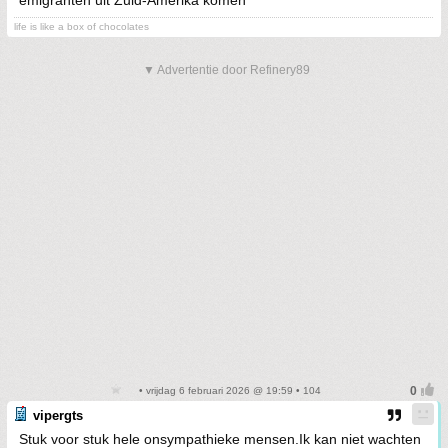
emigranten uit Zuid-Amerika komen
life is like a box of chocolates
▼ Advertentie door Refinery89
• vrijdag 6 februari 2026 @ 19:59 • 104
vipergts
Stuk voor stuk hele onsympathieke mensen.Ik kan niet wachten