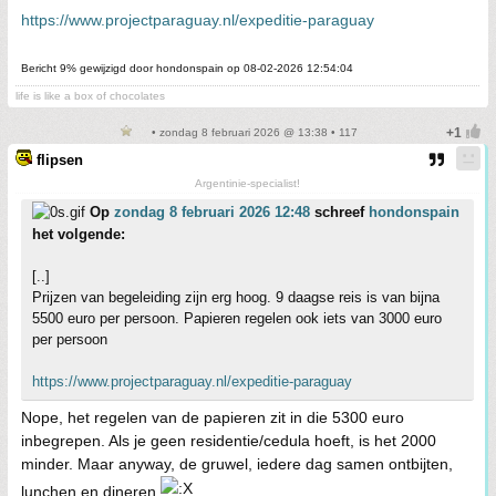
https://www.projectparaguay.nl/expeditie-paraguay
Bericht 9% gewijzigd door hondonspain op 08-02-2026 12:54:04
life is like a box of chocolates
• zondag 8 februari 2026 @ 13:38 • 117
flipsen
Argentinie-specialist!
Op
zondag 8 februari 2026 12:48
schreef
hondonspain
het volgende:
[..]
Prijzen van begeleiding zijn erg hoog. 9 daagse reis is van bijna
5500 euro per persoon. Papieren regelen ook iets van 3000 euro
per persoon
https://www.projectparaguay.nl/expeditie-paraguay
Nope, het regelen van de papieren zit in die 5300 euro
inbegrepen. Als je geen residentie/cedula hoeft, is het 2000
minder. Maar anyway, de gruwel, iedere dag samen ontbijten,
lunchen en dineren