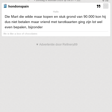
• zondag 8 februari 2026 @ 09:07 • 111
hondonspain
Hallo
Die Mart die wilde maar kopen en stuk grond van 90.000 kon hij
dus niet betalen maar vriend met tarotkaarten ging zijn lot wel
even bepalen, bijzonder
life is like a box of chocolates
▼ Advertentie door Refinery89