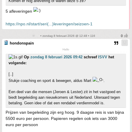
Komen er nog aflevering of waren deze 5 ze?
5 afleveringen
https://npo.nl/start/seri(...)leveringen/seizoen-1
• zondag 8 februari 2026 @ 12:48 • 116
hondonspain
Hallo
Op
zondag 8 februari 2026 09:42
schreef
ISVV
het
volgende:
[..]
Stukje coaching en sport & bewegen, aldus Mart
.
Een deel van die mensen (Jeroen & Lester) zit in het vastgoed en
biedt begeleiding aan nieuwkomers uit Nederland. Uiteraard tegen
betaling. Geen idee of dat een rendabel verdienmodel is.
Prijzen van begeleiding zijn erg hoog. 9 daagse reis is van bijna
5500 euro per persoon. Papieren regelen ook iets van 3000
euro per persoon