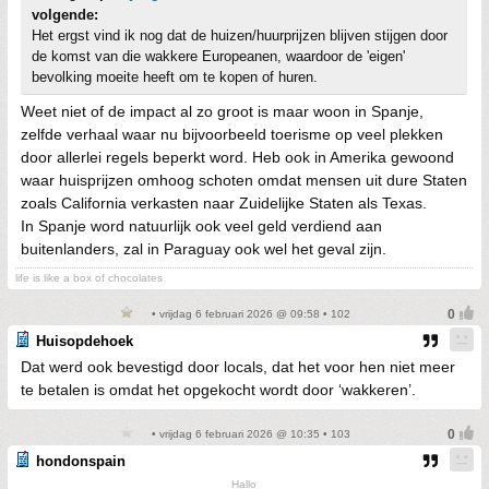
volgende:
Het ergst vind ik nog dat de huizen/huurprijzen blijven stijgen door
de komst van die wakkere Europeanen, waardoor de 'eigen'
bevolking moeite heeft om te kopen of huren.
Weet niet of de impact al zo groot is maar woon in Spanje,
zelfde verhaal waar nu bijvoorbeeld toerisme op veel plekken
door allerlei regels beperkt word. Heb ook in Amerika gewoond
waar huisprijzen omhoog schoten omdat mensen uit dure Staten
zoals California verkasten naar Zuidelijke Staten als Texas.
In Spanje word natuurlijk ook veel geld verdiend aan
buitenlanders, zal in Paraguay ook wel het geval zijn.
life is like a box of chocolates
• vrijdag 6 februari 2026 @ 09:58 • 102
Huisopdehoek
Dat werd ook bevestigd door locals, dat het voor hen niet meer
te betalen is omdat het opgekocht wordt door ‘wakkeren’.
• vrijdag 6 februari 2026 @ 10:35 • 103
hondonspain
Hallo