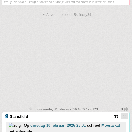
Wat je niet doodt, zorgt er alleen voor dat je vreemd overkomt in intieme situaties.
▼ Advertentie door Refinery89
• woensdag 11 februari 2026 @ 09:17 • 123
Stansfield
Op
dinsdag 10 februari 2026 23:01
schreef
Moeraskat
het volgende: