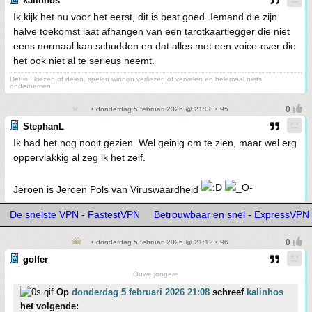
kalinhos
Ik kijk het nu voor het eerst, dit is best goed. Iemand die zijn
halve toekomst laat afhangen van een tarotkaartlegger die niet
eens normaal kan schudden en dat alles met een voice-over die
het ook niet al te serieus neemt.
Het is...kiezen of delen, spelen winnen verliezen of vervelen en helemaal niets
ondernemen
• donderdag 5 februari 2026 @ 21:08 • 95
StephanL
Ik had het nog nooit gezien. Wel geinig om te zien, maar wel erg
oppervlakkig al zeg ik het zelf.
Jeroen is Jeroen Pols van Viruswaardheid
De snelste VPN - FastestVPN
Betrouwbaar en snel - ExpressVPN
• donderdag 5 februari 2026 @ 21:12 • 96
golfer
Ouwe jongere
Op
donderdag 5 februari 2026 21:08
schreef
kalinhos
het volgende: