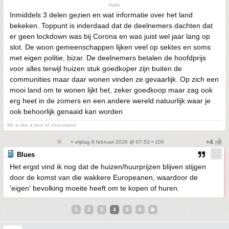
Hallo
Inmiddels 3 delen gezien en wat informatie over het land
bekeken. Toppunt is inderdaad dat de deelnemers dachten dat
er geen lockdown was bij Corona en was juist wel jaar lang op
slot. De woon gemeenschappen lijken veel op sektes en soms
met eigen politie, bizar. De deelnemers betalen de hoofdprijs
voor alles terwijl huizen stuk goedkoper zijn buiten de
communities maar daar wonen vinden ze gevaarlijk. Op zich een
mooi land om te wonen lijkt het, zeker goedkoop maar zag ook
erg heet in de zomers en een andere wereld natuurlijk waar je
ook behoorlijk genaaid kan worden
life is like a box of chocolates
• vrijdag 6 februari 2026 @ 07:53 • 100
Blues
Het ergst vind ik nog dat de huizen/huurprijzen blijven stijgen
door de komst van die wakkere Europeanen, waardoor de
'eigen' bevolking moeite heeft om te kopen of huren.
1
2
3
4
5
6