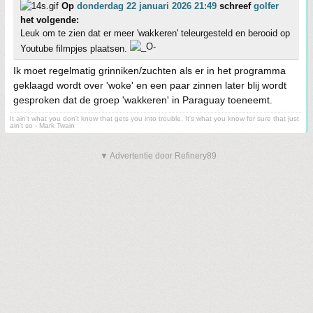
Op
donderdag 22 januari 2026 21:49
schreef
golfer
het volgende:
Leuk om te zien dat er meer 'wakkeren' teleurgesteld en berooid op
Youtube filmpjes plaatsen.
Ik moet regelmatig grinniken/zuchten als er in het programma
geklaagd wordt over 'woke' en een paar zinnen later blij wordt
gesproken dat de groep 'wakkeren' in Paraguay toeneemt.
It ain't what you don't know that gets you into trouble. It's what you know for sure that just
ain't so - Mark Twain
▼ Advertentie door Refinery89