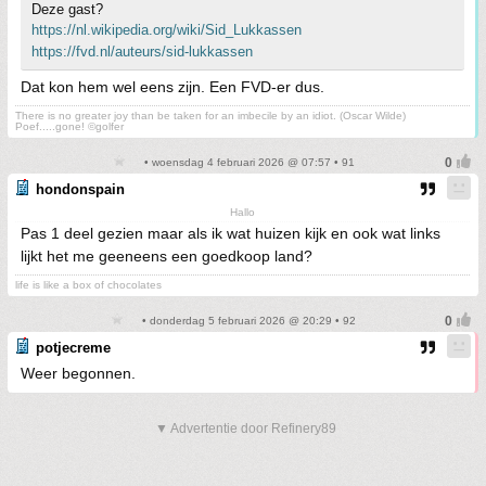
Deze gast?
https://nl.wikipedia.org/wiki/Sid_Lukkassen
https://fvd.nl/auteurs/sid-lukkassen
Dat kon hem wel eens zijn. Een FVD-er dus.
There is no greater joy than be taken for an imbecile by an idiot. (Oscar Wilde)
Poef.....gone! ©golfer
• woensdag 4 februari 2026 @ 07:57 • 91
hondonspain
Hallo
Pas 1 deel gezien maar als ik wat huizen kijk en ook wat links
lijkt het me geeneens een goedkoop land?
life is like a box of chocolates
• donderdag 5 februari 2026 @ 20:29 • 92
potjecreme
Weer begonnen.
▼ Advertentie door Refinery89