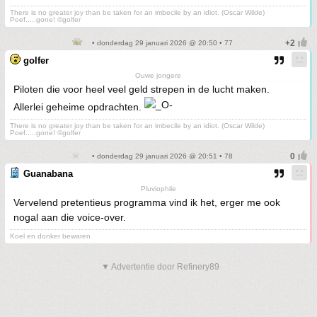
There is no greater joy than be taken for an imbecile by an idiot. (Oscar Wilde)
Poef.....gone! ©golfer
• donderdag 29 januari 2026 @ 20:50 • 77
golfer
Ouwe jongere
Piloten die voor heel veel geld strepen in de lucht maken.
Allerlei geheime opdrachten.
There is no greater joy than be taken for an imbecile by an idiot. (Oscar Wilde)
Poef.....gone! ©golfer
• donderdag 29 januari 2026 @ 20:51 • 78
Guanabana
Pluviophile
Vervelend pretentieus programma vind ik het, erger me ook
nogal aan die voice-over.
Koel en donker bewaren
▼ Advertentie door Refinery89