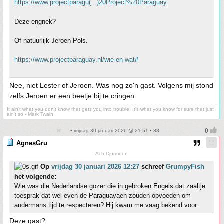
https://www.projectparagu(...)20Project%20Paraguay
.
Deze engnek?
Of natuurlijk Jeroen Pols.
https://www.projectparaguay.nl/wie-en-wat#
Nee, niet Lester of Jeroen. Was nog zo'n gast. Volgens mij stond
zelfs Jeroen er een beetje bij te cringen.
It ain't what you don't know that gets you into trouble. It's what you know for sure that just
ain't so - Mark Twain
• vrijdag 30 januari 2026 @ 21:51 • 88
AgnesGru
Ach Djurmeen
Op
vrijdag 30 januari 2026 12:27
schreef
GrumpyFish
het volgende:
Wie was die Nederlandse gozer die in gebroken Engels dat zaaltje
toesprak dat wel even de Paraguayaen zouden opvoeden om
andermans tijd te respecteren? Hij kwam me vaag bekend voor.
Deze gast?