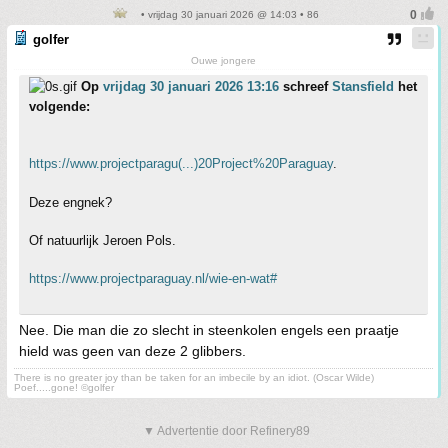
• vrijdag 30 januari 2026 @ 14:03 • 86
golfer
Ouwe jongere
Op
vrijdag 30 januari 2026 13:16
schreef
Stansfield
het
volgende:
https://www.projectparagu(...)20Project%20Paraguay
.
Deze engnek?
Of natuurlijk Jeroen Pols.
https://www.projectparaguay.nl/wie-en-wat#
Nee. Die man die zo slecht in steenkolen engels een praatje
hield was geen van deze 2 glibbers.
There is no greater joy than be taken for an imbecile by an idiot. (Oscar Wilde)
Poef.....gone! ©golfer
▼ Advertentie door Refinery89