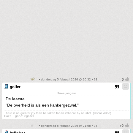
• donderdag 5 februari 2026 @ 20:32 • 93
golfer
Ouwe jongere
De laatste.
"De overheid is als een kankergezwel."
There is no greater joy than be taken for an imbecile by an idiot. (Oscar Wilde)
Poef.....gone! ©golfer
• donderdag 5 februari 2026 @ 21:08 • 94