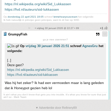
https://nl.wikipedia.org/wiki/Sid_Lukkassen
https://fvd.nl/auteurs/sid-lukkassen
Op
donderdag 22 april 2021 18:05
schreef
letmehearyouscream
het volgende:
Ik heb natuurlijk in principe geen principes, want ik zit hier op SHO.
• vrijdag 30 januari 2026 @ 22:27 • 89
GrumpyFish
ga je mee zwemmen?
Op
vrijdag 30 januari 2026 21:51
schreef
AgnesGru
het
volgende:
[..]
Deze gast?
https://nl.wikipedia.org/wiki/Sid_Lukkassen
https://fvd.nl/auteurs/sid-lukkassen
Was hij het zeker? Ik had een vermoeden maar is lang geleden
dat ik Honeypot gezien heb lol
It ain't what you don't know that gets you into trouble. It's what you know for sure that just
ain't so - Mark Twain
▼ Advertentie door Refinery89