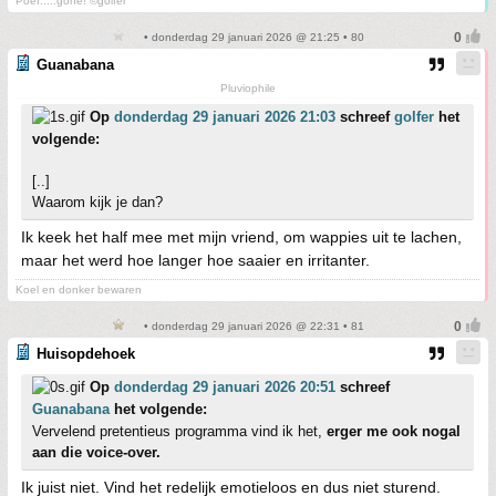
Poef.....gone! ©golfer
• donderdag 29 januari 2026 @ 21:25 • 80
Guanabana
Pluviophile
Op
donderdag 29 januari 2026 21:03
schreef
golfer
het
volgende:
[..]
Waarom kijk je dan?
Ik keek het half mee met mijn vriend, om wappies uit te lachen,
maar het werd hoe langer hoe saaier en irritanter.
Koel en donker bewaren
• donderdag 29 januari 2026 @ 22:31 • 81
Huisopdehoek
Op
donderdag 29 januari 2026 20:51
schreef
Guanabana
het volgende:
Vervelend pretentieus programma vind ik het,
erger me ook nogal
aan die voice-over.
Ik juist niet. Vind het redelijk emotieloos en dus niet sturend.