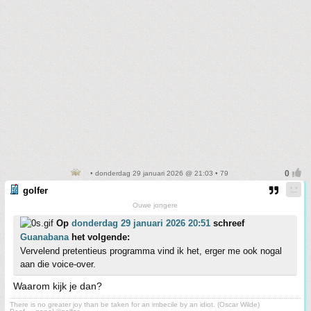
• donderdag 29 januari 2026 @ 21:03 • 79
golfer
Ouwe jongere
Op
donderdag 29 januari 2026 20:51
schreef
Guanabana
het volgende:
Vervelend pretentieus programma vind ik het, erger me ook nogal
aan die voice-over.
Waarom kijk je dan?
There is no greater joy than be taken for an imbecile by an idiot. (Oscar Wilde)