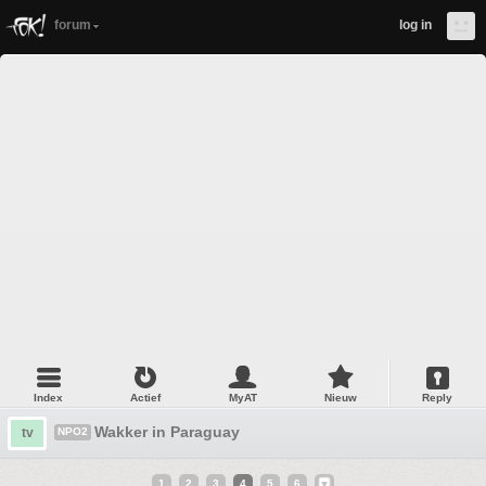
forum
log in
Index
Actief
MyAT
Nieuw
Reply
Wakker in Paraguay
tv
NPO2
1
2
3
4
5
6