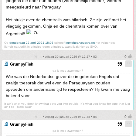
jongens die door hun ouders (voornamelijk moeder) worden
meegesleurd naar Paraguay.
Het stukje over de chemtrails was hilarisch. Ze zijn zelf met het
vliegtuig gekomen. Ohja en de chemtrails komen over van
Argentinië
Op
donderdag 22 april 2021 18:05
schreef
letmehearyouscream
het volgende:
Ik heb natuurlijk in principe geen principes, want ik zit hier op SHO.
• vrijdag 30 januari 2026 @ 12:27 • 83
GrumpyFish
ga je mee zwemmen?
Wie was die Nederlandse gozer die in gebroken Engels dat
zaaltje toesprak dat wel even de Paraguayaen zouden
opvoeden om andermans tijd te respecteren? Hij kwam me vaag
bekend voor.
It ain't what you don't know that gets you into trouble. It's what you know for sure that just
ain't so - Mark Twain
• vrijdag 30 januari 2026 @ 12:38 • 84
GrumpyFish
ga je mee zwemmen?