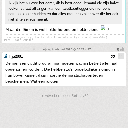
Ik kijk het nu voor het eerst, dit is best goed. Iemand die zijn halve
toekomst laat afhangen van een tarotkaartlegger die niet eens
normaal kan schudden en dat alles met een voice-over die het ook
niet al te serieus neemt.
Maar die Simon is wel helderhorend en helderziend.
There is no greater joy than be taken for an imbecile by an idiot. (Oscar Wilde)
Poef.....gone! ©golfer
• vrijdag 6 februari 2026 @ 03:21 • 97
Ilja2001
De mensen uit dit programma moeten wat mij betreft allemaal
opgenomen worden. Die hebben zo'n ongelooflijke storing in
hun bovenkamer, daar moet je de maatschappij tegen
beschermen. Wat een idioten!
▼ Advertentie door Refinery89