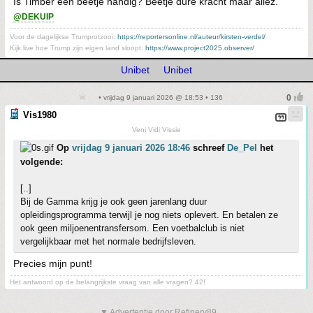
Is Timber een beetje handig? Beetje dure kracht maar allez.
@DEKUIP
Voor de dagelijkse Trumprotzooi:
https://reportersonline.nl/auteur/kirsten-verdel/
Kijk live hoe Trump zijn eigen land sloopt:
https://www.project2025.observer/
Unibet
Unibet
• vrijdag 9 januari 2026 @ 18:53 • 136
Vis1980
Veni Vidi Vissie
Op
vrijdag 9 januari 2026 18:46
schreef
De_Pel
het
volgende:
[..]
Bij de Gamma krijg je ook geen jarenlang duur
opleidingsprogramma terwijl je nog niets oplevert. En betalen ze
ook geen miljoenentransfersom. Een voetbalclub is niet
vergelijkbaar met het normale bedrijfsleven.
Precies mijn punt!
Het antwoord op de belangrijkste vraag van alle vragen? 42!
▼ Advertentie door Refinery89