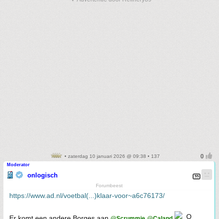
• zaterdag 10 januari 2026 @ 09:38 • 137
Moderator
onlogisch
Forumbeest
https://www.ad.nl/voetbal(...)klaar-voor~a6c76173/
Er komt een andere Borges aan
@Scrummie
@Caland