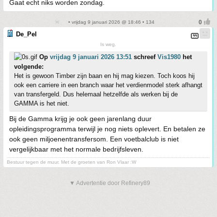
Gaat echt niks worden zondag.
• vrijdag 9 januari 2026 @ 18:46 • 134
De_Pel
Is weg.
Op
vrijdag 9 januari 2026 13:51
schreef
Vis1980
het
volgende:
Het is gewoon Timber zijn baan en hij mag kiezen. Toch koos hij
ook een carriere in een branch waar het verdienmodel sterk afhangt
van transfergeld. Dus helemaal hetzelfde als werken bij de
GAMMA is het niet.
Bij de Gamma krijg je ook geen jarenlang duur
opleidingsprogramma terwijl je nog niets oplevert. En betalen ze
ook geen miljoenentransfersom. Een voetbalclub is niet
vergelijkbaar met het normale bedrijfsleven.
Bestuur tegen de muur. Met de groeten van Ron Vlaar :W
▼ Advertentie door Refinery89