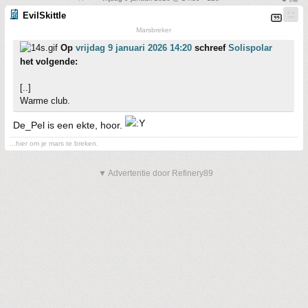
EvilSkittle
Marsbreker
Op
vrijdag 9 januari 2026 14:20
schreef
Solispolar
het volgende:
[..]
Warme club.
De_Pel is een ekte, hoor.
...hier om je mars te breken.
▼ Advertentie door Refinery89