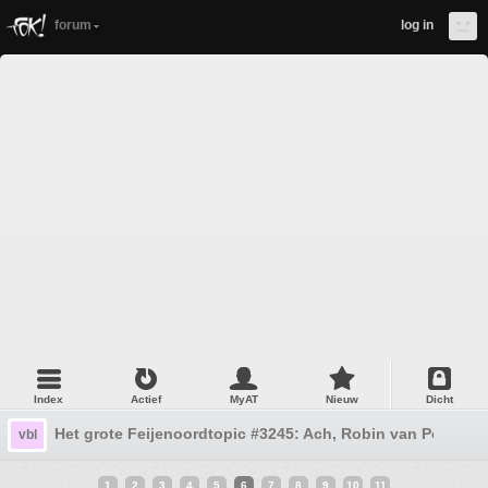
forum
log in
Index
Actief
MyAT
Nieuw
Dicht
Het grote Feijenoordtopic #3245: Ach, Robin van Persie
vbl
1
2
3
4
5
6
7
8
9
10
11