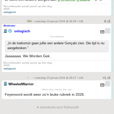
Recordhouder aantal posts op één dag.
4045
onlogisch
• zaterdag 10 januari 2026 @ 09:39 • 138
Moderator
onlogisch
Forumbeest
„In de toekomst gaan jullie een andere Gonçalo zien. Die tijd is nu
aangebroken.”
Jaaaaaaa. We.Worden.Gek.
Recordhouder aantal posts op één dag.
4045
onlogisch
• zaterdag 10 januari 2026 @ 09:47 • 139
WheeledWarrior
More than meets the eye
Feyenoord wordt weer zo'n leuke rubriek in 2026.
▼ Advertentie door Refinery89