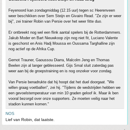
Feyenoord kan zondagmiddag (12.15 uur) tegen sc Heerenveen
weer beschikken over Sem Steijn en Givairo Read. "Ze zijn er weer
bij", zei trainer Robin van Persie over het weer fitte duo.
Er ontbreekt nog wel een flink aantal spelers bij de Rotterdammers.
Jakub Moder en Bart Nieuwkoop zijn nog niet fit, Luciano Valente
is geschorst en Anis Hadj Moussa en Oussama Targhalline zijn
nog actief op de Afrika Cup.
Gernot Trauner, Gaoussou Diarra, Malcolm Jeng en Thomas
Beelen zijn al langer geblesseerd. Gijs Smal sluit zaterdag pas
weer aan bij de groepstraining en is nog onzeker voor zondag.
Van Persie benadrukte dat hij hoopt dat het duel doorgaat. "We
willen graag voetballen", zei hij. "Tijdens de wedstrijden hebben we
een gevoelstemperatuur van min 10 graden geloof ik. Maar ik ben
vooral bezorgd over onze supporters. Ze moeten veilig naar het
stadion kunnen komen."
NOS
Lief van Robin, dat laatste.