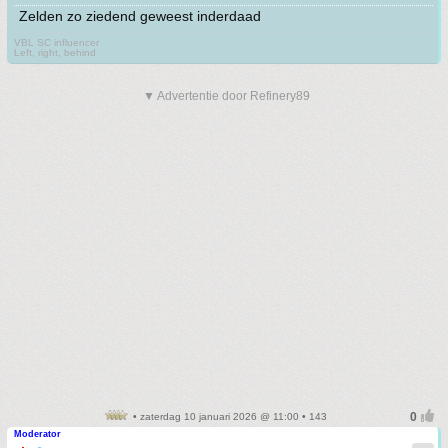
Zelden zo ziedend geweest inderdaad
VBL SC influencer
Left, right, behind
▼ Advertentie door Refinery89
• zaterdag 10 januari 2026 @ 11:00 • 143
Moderator