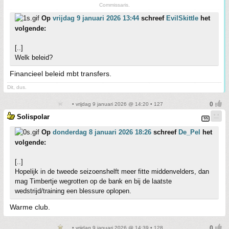
Commissaris.
Op
vrijdag 9 januari 2026 13:44
schreef
EvilSkittle
het
volgende:
[..]
Welk beleid?
Financieel beleid mbt transfers.
Dit, dus.
• vrijdag 9 januari 2026 @ 14:20 • 127
Solispolar
Op
donderdag 8 januari 2026 18:26
schreef
De_Pel
het
volgende:
[..]
Hopelijk in de tweede seizoenshelft meer fitte middenvelders, dan
mag Timbertje wegrotten op de bank en bij de laatste
wedstrijd/training een blessure oplopen.
Warme club.
• vrijdag 9 januari 2026 @ 14:39 • 128