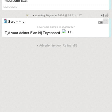
medische staf.
blablablabla
• zaterdag 10 januari 2026 @ 14:41 • 147
Scrummie
Feyenoord kampioen 2026/2027
Tijd voor dokter Elan bij Feyenoord.
▼ Advertentie door Refinery89