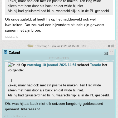
Zeker, maar had ook met z'n positie te maken, Ten Hag wilde
alleen met hem door als back en dat wilde hij niet.
Als hij had geluisterd had hij nu waarschijnlijk al in de PL gespeeld.
Oh ongetwijfeld, al heeft hij op het middenveld ook wel
kwaliteiten. Dat zou wel een bijzondere situatie zijn geweest
samen met zijn broer.
blablablabla
• zaterdag 10 januari 2026 @ 15:08 • 150
Caland
FREEJANCEES
Op
zaterdag 10 januari 2026 14:54
schreef
Tarado
het
volgende:
[..]
Zeker, maar had ook met z'n positie te maken, Ten Hag wilde
alleen met hem door als back en dat wilde hij niet.
Als hij had geluisterd had hij nu waarschijnlijk al in de PL gespeeld.
Oh, was hij als back niet elk seizoen langdurig geblesseerd
geweest. Interessant
VBL SC influencer