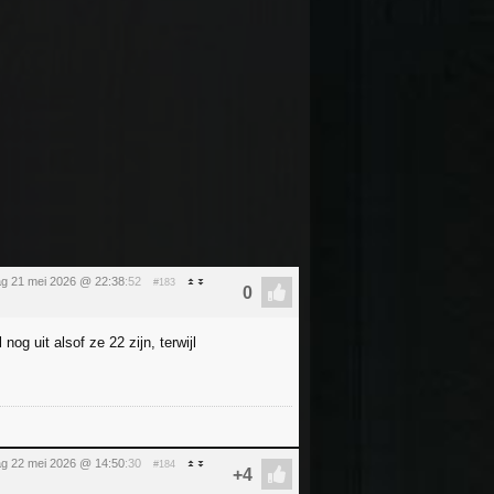
g 21 mei 2026 @ 22:38
:52
#183
g uit alsof ze 22 zijn, terwijl
dag 22 mei 2026 @ 14:50
:30
#184