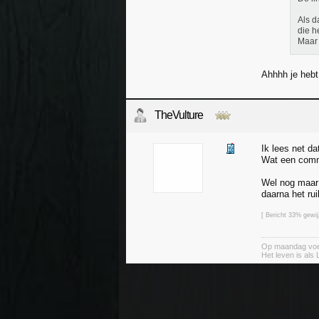
Als d
die h
Maar 
Ahhhh je hebt 
TheVulture
Ik lees net d
Wat een comm
Wel nog maar 
daarna het ru
[ Bericht 33% gewi
Op maandag voel
Het leven is als 