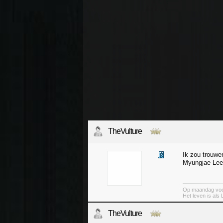
TheVulture
Ik zou trouwen
Myungjae Lee 
Op maandag voel
Het leven is als 
TheVulture