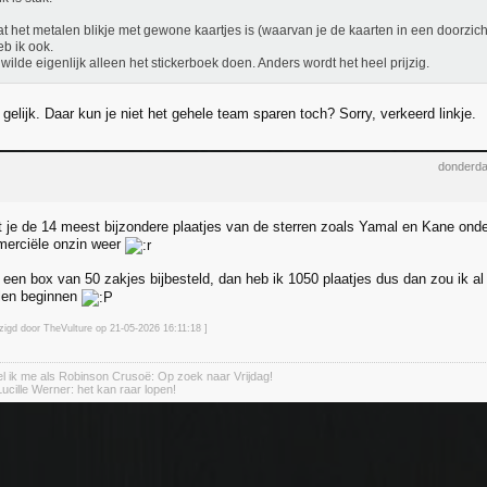
at het metalen blikje met gewone kaartjes is (waarvan je de kaarten in een doorzic
eb ik ook.
wilde eigenlijk alleen het stickerboek doen. Anders wordt het heel prijzig.
gelijk. Daar kun je niet het gehele team sparen toch? Sorry, verkeerd linkje.
donderda
at je de 14 meest bijzondere plaatjes van de sterren zoals Yamal en Kane onde
erciële onzin weer
een box van 50 zakjes bijbesteld, dan heb ik 1050 plaatjes dus dan zou ik 
ilen beginnen
jzigd door TheVulture op 21-05-2026 16:11
:18
]
 ik me als Robinson Crusoë: Op zoek naar Vrijdag!
Lucille Werner: het kan raar lopen!