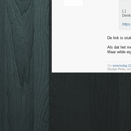
[..]
Denk 
https
De link is stu
Als dat het m
Maar wilde eig
Op
woensdag 22 
Stukje Pelle, st