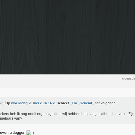
woensda
Op
woensdag 20 mei 2026 14:26
schreef
_The_General_
het volgende:
ickers heb ik nog nooit ergens gezien, wij hebben het plaatjes album hiervan... Zij
amelaars van?
 even uitleggen