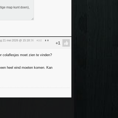
htige map kunt doen),
g 21 mei 2026 @ 15:18
:36
#182
r colaflesjes moet zien te vinden?
al een heel eind moeten komen. Kan