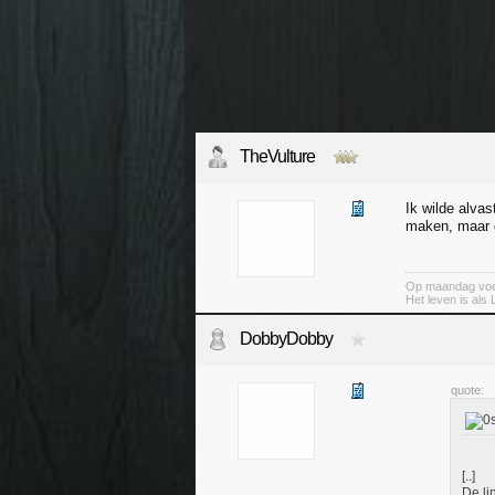
TheVulture
Ik wilde alva
maken, maar di
Op maandag voel
Het leven is als 
DobbyDobby
quote:
[..]
De lin