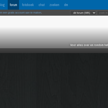
log
forum
fotoboek
chat
zoeken
dm
om een gratis account aan te maken
.
Voor alles over en rondom het