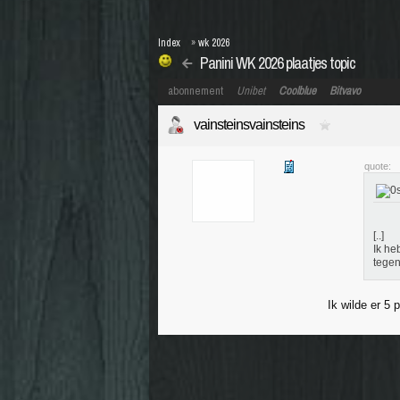
Index
»
wk 2026
Panini WK 2026 plaatjes topic
abonnement
Unibet
Coolblue
Bitvavo
vainsteinsvainsteins
quote:
[..]
Ik he
tege
Ik wilde er 5