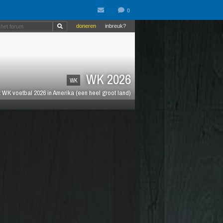
doneren
inbreuk?
WK 2026
WK
 WK voetbal 2026 in Amerika (een heel groot land)