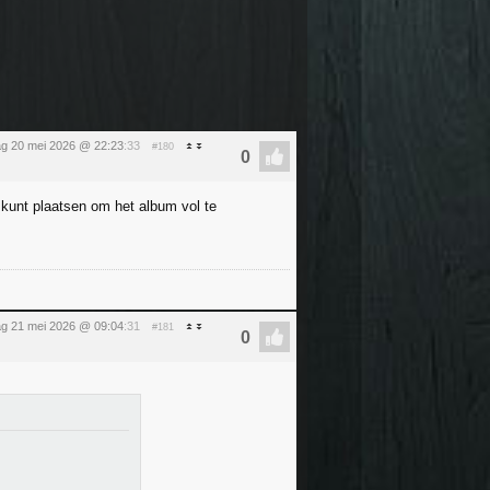
g 20 mei 2026 @ 22:23
:33
#180
 kunt plaatsen om het album vol te
g 21 mei 2026 @ 09:04
:31
#181