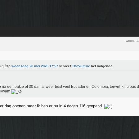
woensda
Op
woensdag 20 mei 2026 17:57
schreef
TheVulture
het volgende:
b na een pakje of 30 dan al weer best veel Ecuador en Colombia, terwijl ik nu pas d
nkwam
 per dag openen maar ik heb er nu in 4 dagen 116 geopend.