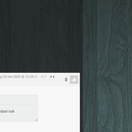
g 20 mei 2026 @ 21:04
:02
#177
n daar ook