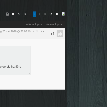
6
7
8
9
10
actieve topics
nieuwe topics
g 20 mei 2026 @ 21:03
:29
#176
e eerste Iraniërs