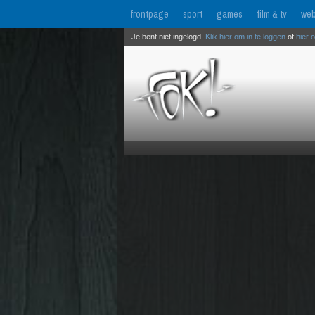
frontpage
sport
games
film & tv
web
Je bent niet ingelogd.
Klik hier om in te loggen
of
hier 