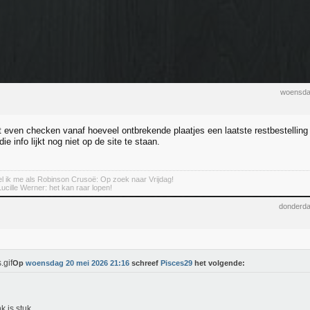
woensda
st even checken vanaf hoeveel ontbrekende plaatjes een laatste restbestelling
e info lijkt nog niet op de site te staan.
 ik me als Robinson Crusoë: Op zoek naar Vrijdag!
Lucille Werner: het kan raar lopen!
donderda
Op
woensdag 20 mei 2026 21:16
schreef
Pisces29
het volgende:
k is stuk.