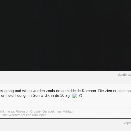
donderda
s graag oud willen worden zoals de gemiddelde Koreaan. Die zien er allemaal no
en held Heungmin Son al dik in de 30 zijn
 ik me als Robinson Crusoë: Op zoek naar Vrijdag!
Lucille Werner: het kan raar lopen!
vrij