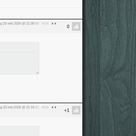
g 20 mei 2026 @ 21:08
:40
#178
g 20 mei 2026 @ 21:16
:41
#179