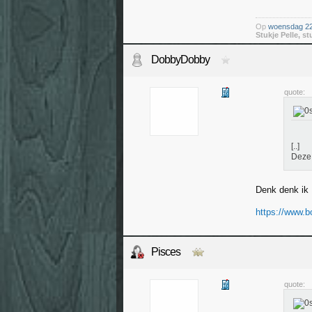
Op
woensdag 22 
Stukje Pelle, st
DobbyDobby
quote:
[..]
Deze 
Denk denk ik 
https://www.b
Pisces
quote: