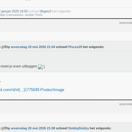
januari 2025 19:50
schreef
Bugno3
het volgende:
ukje Cannavaro, stukje Totti.
woensda
Op
woensdag 20 mei 2026 21:04
schreef
Pisces29
het volgende:
moet je even uitleggen
,
ol.com/nl/nl(...)1775049.ProductImage
woensda
Op
woensdag 20 mei 2026 21:08
schreef
DobbyDobby
het volgende: