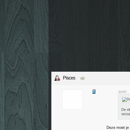
Pisces
quote:
De st
verz
Deze moet je