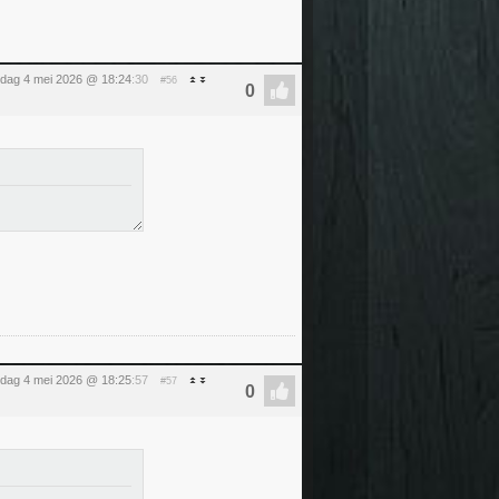
dag 4 mei 2026 @ 18:24
:30
#56
dag 4 mei 2026 @ 18:25
:57
#57