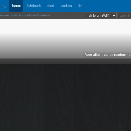
log
forum
fotoboek
chat
zoeken
dm
om een gratis account aan te maken
.
Voor alles over en rondom het