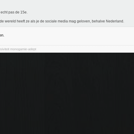
echt pas de 15e.
de wereld heeft ze als je de sociale media mag geloven, behalve Nederland.
en.
siviteit monogamie-adept