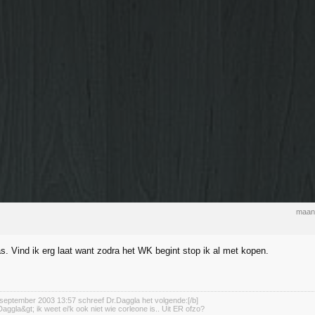
maan
s. Vind ik erg laat want zodra het WK begint stop ik al met kopen.
september 2003 13:57 schreef Dr.Daggla het volgende:[/b]
aggla&gt; ik weet ei'k ook niet wie corleone is.. Uit ER ofzo?