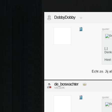
DobbyDobby
quote:
[..]
Denk 
Heel 
Echt zo. Jij a
de_boswachter
VIESDIK
quote: