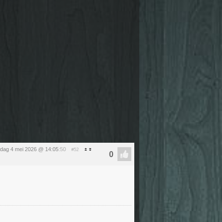
dag 4 mei 2026 @ 14:05
:50
#52