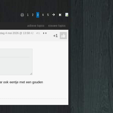
1
2
3
4
5
actieve topics
nieuwe topics
dag 4 mei 2026 @ 13:58
:42
#51
aar ook eentje met een gouden