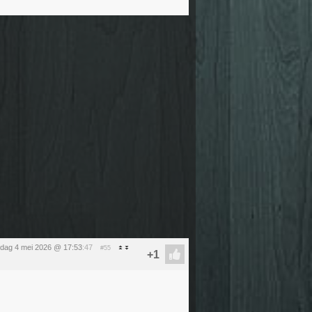
dag 4 mei 2026 @ 17:53
:47
#55