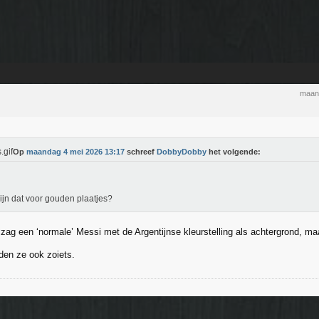
maan
Op
maandag 4 mei 2026 13:17
schreef
DobbyDobby
het volgende:
ijn dat voor gouden plaatjes?
 zag een ‘normale’ Messi met de Argentijnse kleurstelling als achtergrond, m
den ze ook zoiets.