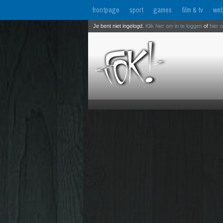
frontpage
sport
games
film & tv
web
Je bent niet ingelogd.
Klik hier om in te loggen
of
hier 