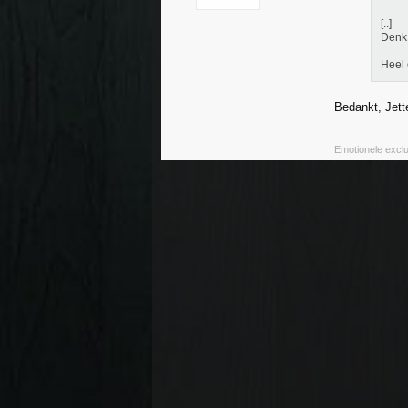
[..]
Denk 
Heel 
Bedankt, Jett
Emotionele exclu