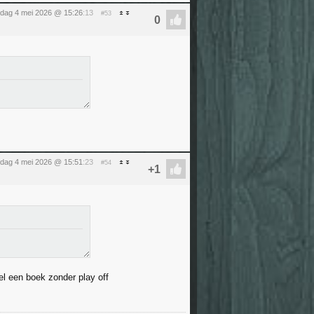
dag 4 mei 2026 @ 15:26
:13
#53
dag 4 mei 2026 @ 15:51
:23
#54
el een boek zonder play off