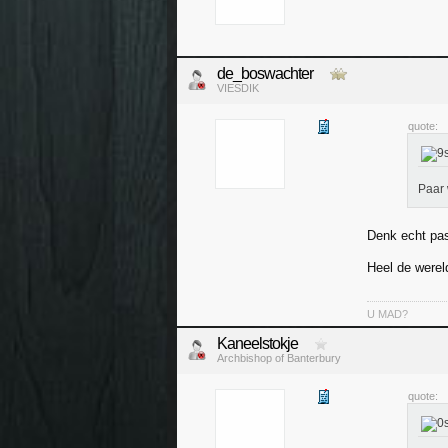
de_boswachter
VIESDIK
quote:
Paar 
Denk echt pa
Heel de werel
U MAD?
Kaneelstokje
Archbishop of Banterbury
quote: