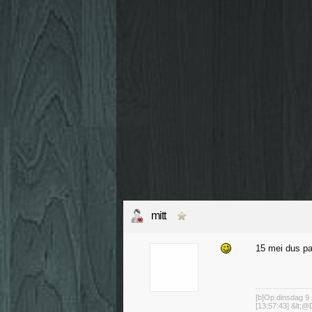
mitt
15 mei dus pa
[b]Op dinsdag 9 
[13:57:43] &lt;@D