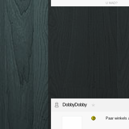
U MAD?
DobbyDobby
Paar winkels 