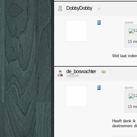
DobbyDobby
quote:
15 me
Wel laat inde
de_boswachter
VIESDIK
quote:
15 me
Heeft denk ik
deelnemers die