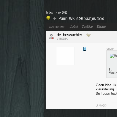
Index
»
wk 2026
Panini WK 2026 plaatjes topic
abonnement
Unibet
Coolblue
Bitvavo
de_boswachter
VIESDIK
quote:
[..]
Wat z
Geen idee. Ik
kleurstelling.
Bij Topps had
U MAD?