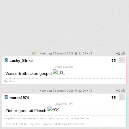
• zondag 25 januari 2026 @ 21:54 • 41
Lucky_Strike
Hello Sweetie
Wassertretbecken gespot
Spoilers!
• zondag 25 januari 2026 @ 22:00 • 42
marcb1974
Dakshin Ray
Ziet er goed uit Flesch
stupidity has become as common as common sense was before
~ ~ ~ ~ ~ ~ ~ ~ ~ ~ ~ ~ ~ ~ ~ ~ ~ ~ ~ ~ ~ ~ ~ ~ ~ ~ ~ ~ ~ ~ ~ ~ ~
Travel Is Fatal To Prejudice, Bigotry and Narrow-Mindedness