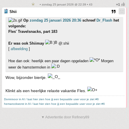
• zondag 25 januari 2026 @ 22:39 • 43
Shii
Op
zondag 25 januari 2026 20:36
schreef
Dr_Flash
het
volgende:
Fles' Travelsnacks, part 183
Er was ook Shiimay
@:shii
[
afbeelding
]
Hoe dan ook: heerlijk een paar dagen opgeladen
Morgen
weer de hamstermolen in
Wow, bijzonder biertje.
Klinkt als een heerlijke relaxte vakantie Fles.
Domnivoor in AI / laat hier zien hoe jij een bepaalde user voor je ziet #6
hemarookworst in AI / laat hier zien hoe jij een bepaalde user voor je ziet #6
▼ Advertentie door Refinery89