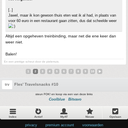
[..]
Jawel, maar ik kon gewoon thuis eten wat ik al had, in plaats van
voor 60 euro in een restaurant gaan zitten, dus dat scheelde weer
Altijd een opgeheven treinbinding, maar net die ene keer dan
weer niet.
Balen!
En een prettige scheut door de pielemuis.
1
2
3
4
5
6
7
8
9
10
Fles' Travelsnacks #10
trv
steun FOK! en koop via een van deze links
Coolblue
Bitvavo
Index
Actief
MyAT
Nieuw
Opslaan
privacy
•
premium account
•
voorwaarden