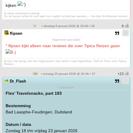
kijken
ik moet verrassend weinig
Es ist heute schlecht und wird nun täglich schlechter werden, – bis das Schlimmste kommt
• dinsdag 6 januari 2026 @ 18:06 • 36
flipsen
Argentinie-specialist!
* flipsen kijkt alleen naar reviews die over Tipica Reizen gaan
Ik hou me bezig met het organiseren van reizen naar Argentinie, Chili en Peru voor Tipica
Reizen.
• zondag 25 januari 2026 @ 20:36 • 37
Dr_Flash
CoinMeister
Fles' Travelsnacks, part 183
Bestemming
Bad Laasphe-Feudingen, Duitsland
Datum / data
Zondag 18 t/m vrijdag 23 januari 2026