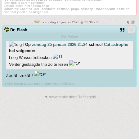
Dan heb je safe = condoom
Double dutch = condoom en pil
quadruple Cat = pil, MAP, condoom, castratie, prikpil, spiraaltje, zaaddodende pasta en
voor het jodelen de bergen uit
• zondag 25 januari 2026 @ 21:30 • 40
Dr_Flash
CoinMeister
Op
zondag 25 januari 2026 21:24
schreef
Cat-astrophe
het volgende:
Leeg Wassertretbecken
Verder geslaagde trip zo te lezen
Zeeâh zekâh!
Salivili hipput tupput tapput äppyt tipput hilijalleen
▼ Advertentie door Refinery89