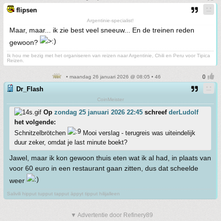
flipsen
Argentinie-specialist!
Maar, maar... ik zie best veel sneeuw... En de treinen reden
gewoon?
Ik hou me bezig met het organiseren van reizen naar Argentinie, Chili en Peru voor Tipica
Reizen.
• maandag 26 januari 2026 @ 08:05 • 46
Dr_Flash
CoinMeister
Op
zondag 25 januari 2026 22:45
schreef
derLudolf
het volgende:
Schnitzelbrötchen
Mooi verslag - terugreis was uiteindelijk
duur zeker, omdat je last minute boekt?
Jawel, maar ik kon gewoon thuis eten wat ik al had, in plaats van
voor 60 euro in een restaurant gaan zitten, dus dat scheelde
weer
Salivili hipput tupput tapput äppyt tipput hilijalleen
▼ Advertentie door Refinery89