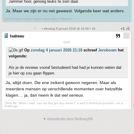
Jammer hoor, genoeg leuks te zien daar.
Ja. Maar we zijn er nu net geweest. Volgende keer wat anders.
Salivili hipput tupput tapput äppyt tipput hilijalleen
• dinsdag 6 januari 2026 @ 16:59 • 34
Isabeau
ISFP
Op
zondag 4 januari 2026 21:18
schreef
Jeroboam
het
volgende:
Als je de reviews vooraf bestudeerd had had je kunnen weten dat
je hier op zou gaan flippen.
Ja, altijd doen. Die ene zeikerd gewoon negeren. Maar als
meerdere mensen op verschillende momenten over hetzelfde
klagen.... ja, dan neem ik dat wel serieus.
"Dear life, When I said "can my day get any worse?" it was a rhetorical question, not a
challenge."
▼ Advertentie door Refinery89