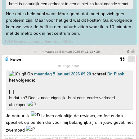
hotel is natuurlijk een gedrocht in een al niet zo fraai ogende straat.
Nee dat is helemaal waar. Maar goed, dat moet op zich geen
probleem zijn. Maar voor het geld wat dit kostte? Ga ik volgende
keer wel voor de helft in een suburb zitten waar ik in 10 minuten
met de metro ook in het centrum ben.
Salivili hipput tupput tapput äppyt tipput hilijalleen
• maandag 5 januari 2026 @ 11:13 • 28
kwiwi
de enige echte.
Op
maandag 5 januari 2026 09:20
schreef
Dr_Flash
het volgende:
[..]
Is dat zo? Doe ik nooit eigenlijk. Is al eens eerder verkeerd
afgelopen
Ja natuurlijk
Ik lees ook altijd de reviews, en focus dan
specifiek op punten die voor mij belangrijk zijn. In jouw geval: het
zwembad
<a href="https://forum.fok.nl/topic/1321859/1/30" target="_blank" >HuHu en kwiwi hebben