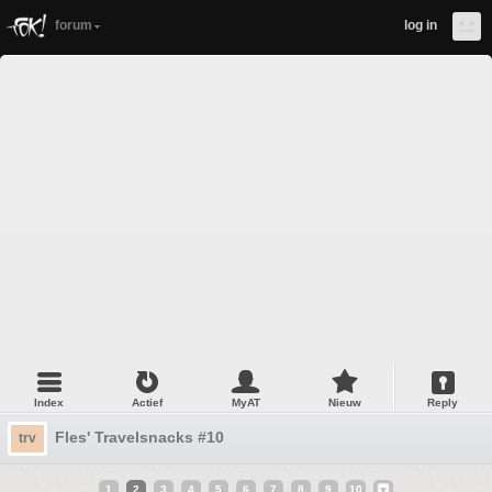
forum
log in
Index
Actief
MyAT
Nieuw
Reply
Fles' Travelsnacks #10
trv
1
2
3
4
5
6
7
8
9
10