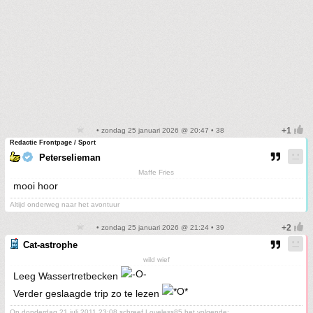
• zondag 25 januari 2026 @ 20:47 • 38
Redactie Frontpage / Sport
Peterselieman
Maffe Fries
mooi hoor
Altijd onderweg naar het avontuur
• zondag 25 januari 2026 @ 21:24 • 39
Cat-astrophe
wild wief
Leeg Wassertretbecken
Verder geslaagde trip zo te lezen
Op donderdag 21 juli 2011 23:08 schreef Loveless85 het volgende: