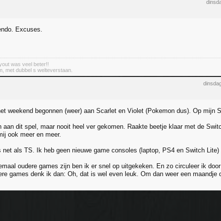
dinsd
tendo. Excuses.
out was veel beter!!
m, met dubbel s welteverstaan.
dinsdag
het weekend begonnen (weer) aan Scarlet en Violet (Pokemon dus). Op mijn Sw
 aan dit spel, maar nooit heel ver gekomen. Raakte beetje klaar met de Switc
 mij ook meer en meer.
 net als TS. Ik heb geen nieuwe game consoles (laptop, PS4 en Switch Lite
emaal oudere games zijn ben ik er snel op uitgekeken. En zo circuleer ik do
e games denk ik dan: Oh, dat is wel even leuk. Om dan weer een maandje d