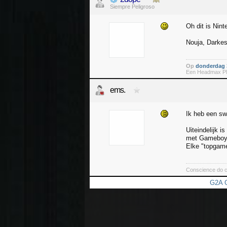
Siempre Peligroso
Oh dit is Nin
Nouja, Darkes
Op
donderdag 3
Een Headmax PMX
ems.
Ik heb een sw
Uiteindelijk 
met Gamebo
Elke "topgame
Conscience do c
G2A G