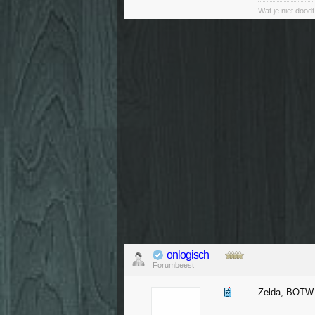
Wat je niet doodt
onlogisch
Forumbeest
Zelda, BOT