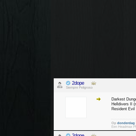
2dope
Siempre Peligroso
Darkest Dunge
Helldivers II
Resident Evil
Op
donderdag 3
Een Headmax PMX
2dope