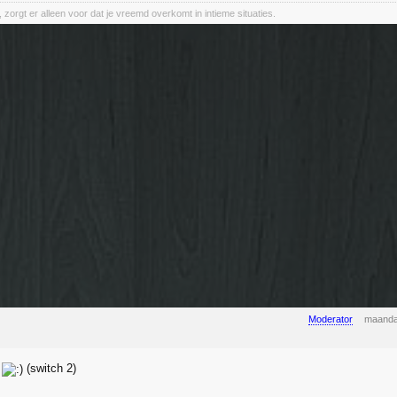
, zorgt er alleen voor dat je vreemd overkomt in intieme situaties.
Moderator
maanda
W
(switch 2)