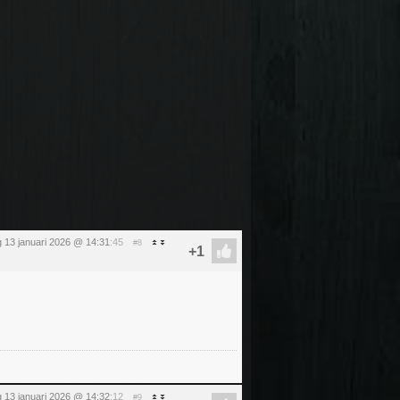
 13 januari 2026 @ 14:31
:45
#8
 13 januari 2026 @ 14:32
:12
#9