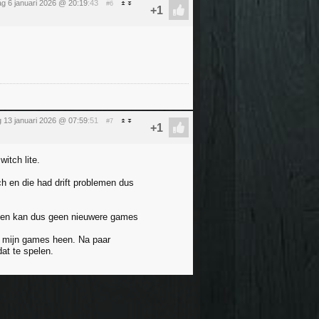
ag 6 januari 2026 @ 20:19
:43
#6
 13 januari 2026 @ 07:59
:51
#7
itch lite.
h en die had drift problemen dus
) en kan dus geen nieuwere games
or mijn games heen. Na paar
at te spelen.