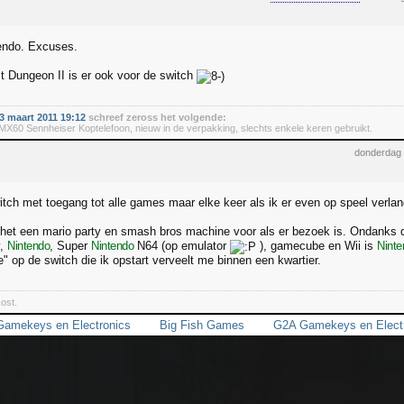
tendo. Excuses.
t Dungeon II is er ook voor de switch
 maart 2011 19:12
schreef zeross het volgende:
60 Sennheiser Koptelefoon, nieuw in de verpakking, slechts enkele keren gebruikt.
donderdag 
itch met toegang tot alle games maar elke keer als ik er even op speel verla
is het een mario party en smash bros machine voor als er bezoek is. Ondanks d
y,
Nintendo
, Super
Nintendo
N64 (op emulator
), gamecube en Wii is
Ninte
" op de switch die ik opstart verveelt me binnen een kwartier.
ost.
amekeys en Electronics
Big Fish Games
G2A Gamekeys en Elect