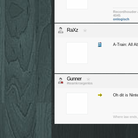
Recordhouder a
4045
onlogisch
RaXz
A-Train: All 
Gunner
#teamkroegenlos
Oh dit is Nin
Where law ends,