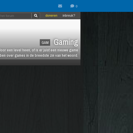
doneren
inbreuk?
Gaming
GAM
oor een level heen, of is er juist een nieuwe game
ebben over games in de breedste zin van het woord.