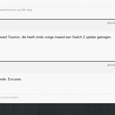
antal posts op één dag.
dinsd
Aboard Tourism, die heeft sinds vorige maand een Switch 2 update gekregen.
dinsd
tendo. Excuses.
 tyrrany begins.