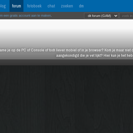
log
forum
fotoboek
chat
zoeken
dm
om een gratis account aan te maken
.
ame je op de PC of Console of toch liever mobiel of in je browser? Kom je maar niet d
aangekondigd die je vet lijkt? Hier kun je het h