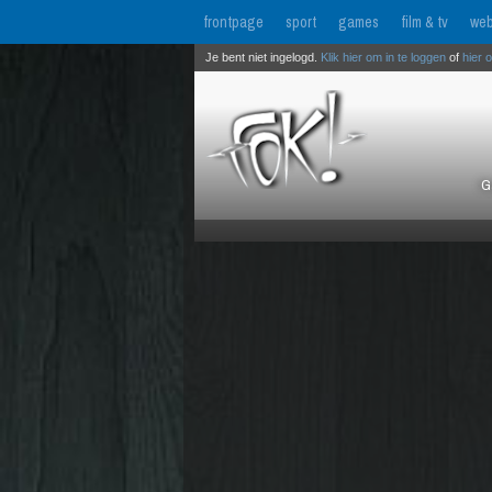
frontpage
sport
games
film & tv
web
Je bent niet ingelogd.
Klik hier om in te loggen
of
hier 
G