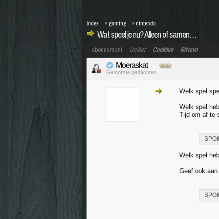
Index
»
gaming
»
nintendo
Wat speel je nu? Alleen of samen…
abonnement
Unibet
Coolblue
Bitvavo
Moeraskat
Gemorste gedachten.
Welk spel sp
Welk spel heb
Tijd om af te 
SPOI
Welk spel heb
Geef ook aan
SPOI