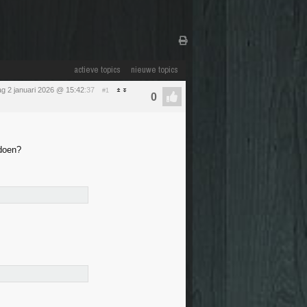
actieve topics
nieuwe topics
dag 2 januari 2026 @ 15:42
:37
#1
 doen?