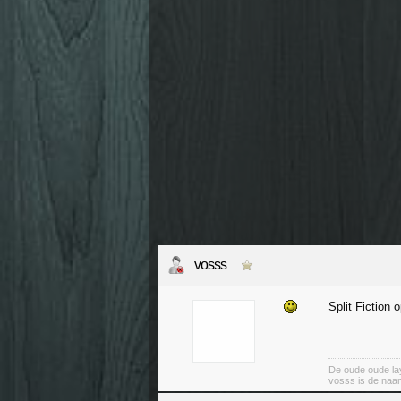
vosss
Split Fiction 
De oude oude lay
vosss is de naa