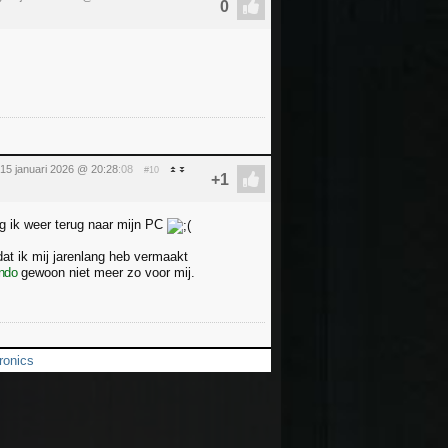
15 januari 2026 @ 20:28
:08
#10
ng ik weer terug naar mijn PC
at ik mij jarenlang heb vermaakt
ndo
gewoon niet meer zo voor mij.
ronics