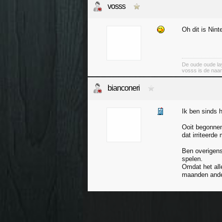
vosss
Oh dit is Nin
De oude oude lay
vosss is de naa
bianconeri
Ik ben sinds 
Ooit begonnen
dat irriteerde
Ben overigens
spelen.
Omdat het all
maanden ander