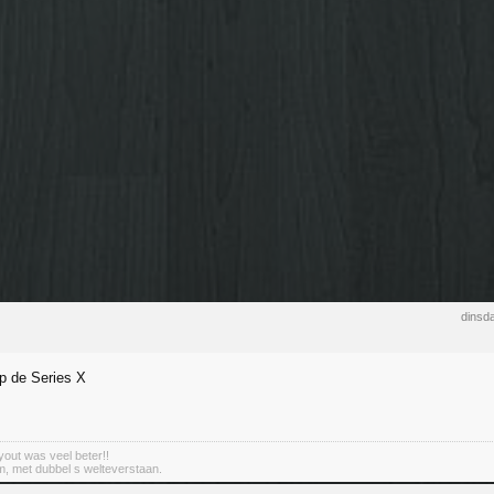
dinsd
op de Series X
out was veel beter!!
m, met dubbel s welteverstaan.