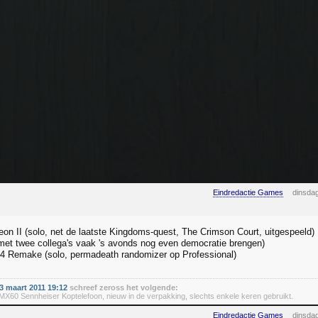
Eindredactie Games
dinsdag
on II (solo, net de laatste Kingdoms-quest, The Crimson Court, uitgespeeld)
 (met twee collega's vaak 's avonds nog even democratie brengen)
 4 Remake (solo, permadeath randomizer op Professional)
 maart 2011 19:12
schreef zeross het volgende:
60 Sennheiser Koptelefoon, nieuw in de verpakking, slechts enkele keren gebruikt.
Eindredactie Games
dinsdag