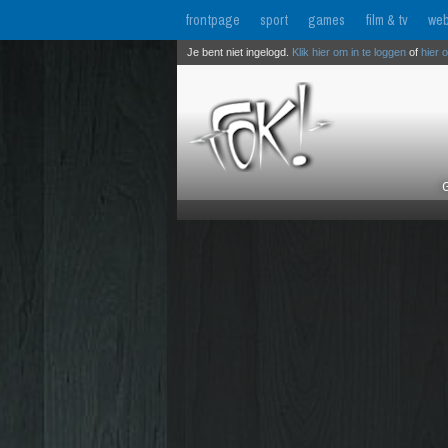
frontpage
sport
games
film & tv
web
Je bent niet ingelogd.
Klik hier om in te loggen
of
hier 
G