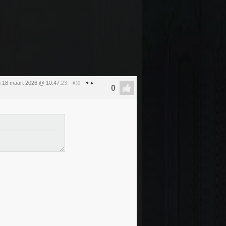
 18 maart 2026 @ 10:47
:23
#30