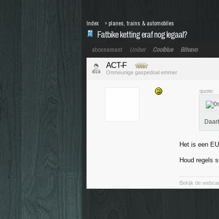
Index
»
planes, trains & automobiles
Fatbike ketting eraf nog legaal?
abonnement
Unibet
Coolblue
Bitvavo
ACT-F
Onmeunige gaspedoal emmer
quote:
Daarb
Het is een EU
Houd regels s
Bekijk de webca