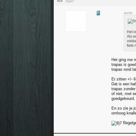
Huh?
quote:
Het i
Als e
volda
fiets 
Het ging me m
trapas is goed
trapas rond l
Er zitten +/-
Dat is een ha
trapas zonder 
of niet, met 
goedgekeurd
En zo zie je 
omhoog knalle
Regelg