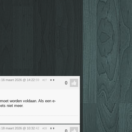
 16 maart 2026 @ 14:22
:59
#27
n moet worden voldaan. Als een e-
iets niet meer.
 18 maart 2026 @ 10:32
:42
#28