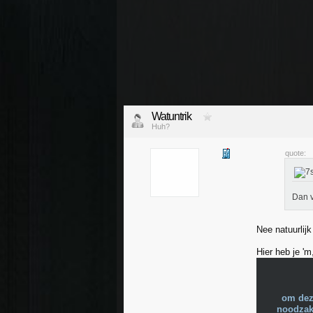
Watuntrik
Huh?
quote:
Dan v
Nee natuurlijk
Hier heb je '
om dez
noodzake