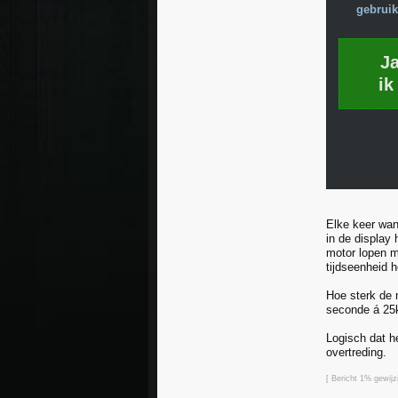
gebruik
J
ik
Elke keer wan
in de display 
motor lopen m
tijdseenheid h
Hoe sterk de m
seconde á 25k
Logisch dat he
overtreding.
[ Bericht 1% gewij