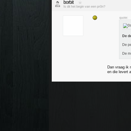
borbit
Is dit het begin van een pr0n?
quote:
De de
De pe
De mo
Dan vraag ik 
en die levert