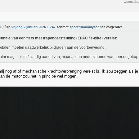
woensdag
Op
vrijdag 2 januari 2026 15:47
schreef
spectrumanalyser
het volgende:
finitie van een fiets met trapondersteuning (EPAC / e‑bike) vereist:
dalen moeten daadwerkelijk bijdragen aan de voortbeweging.
tor mag niet zelfstandig aandrijven, maar alleen ondersteunen wanneer er getrapt
mij nog af of mechanische krachtoverbrenging vereist is. Ik zou zeggen als j
 aan de motor zou het in principe wel mogen.