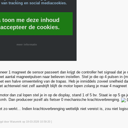
 van tracking en social mediacookies.
a toon me deze inhoud
 accepteer de cookies.
meer informatie
neer 1 magneet de sensor passeert dan krijgt de controller het signaal dat je
het aantal magneetpulsen naar believen instellen. Stel je die op 4 pulsen in 
et een halve omwenteling van de trapas. Heb je inmiddels zoveel snelheid dat
et achterwiel niet zelf aandrijft blijft de motor lopen zolang je maar 4 magneet
otor dan zal lopen stel je in op de display, stand 1 of 5 bv. Staat ie op 5 ga 
mh. Dan produceer jezelf als fietser 0 mechanische krachtoverbrenging.
t zo werkt... Indien krachtoverbrenging wettelijk niet vereist is, zou niet logi
zigd door Watuntrik op 18-03-2026 10:59
:20
]