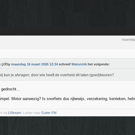
maandag
Op
maandag 16 maart 2026 12:34
schreef
Watuntrik
het volgende:
ij kun je afvragen, door wie heeft de overheid dit laten (goed)keuren?
 gedrocht...
impel. Motor aanwezig? Is snorfiets dus rijbewijs, verzekering, kenteken, hel
m via
UStream
. Luister naar
Gutter FM