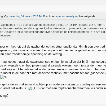
Op
maandag 16 maart 2026 14:22
schreef
spectrumanalyser
het volgende:
s vastgelegd in de definitie van de electrische fiets, EN 15194, ookwel EPAC-norm.
en fiets een kettingaandrijving heeft, of tandriem dan zijn er veiligheidseisen waa
an. Als een e-bike een kettingaandrijving heeft en de ketting ontbreekt, of deze ligt 
niet meer.
eer om het feit dat de gashendel op het stuur sneller dan 6kmh een overtred
gekeurd, want ook al is er een ketting je hoeft die niet te gebruiken om vooru
aten gaan zonder enige spanning op de ketting.
 6 magneetjes naast de cadanssensor, en kun je instellen dat bij 3 magneetpul
lve omwenteling en heb je eenmaal draaiende wielen, hoef niets ander meer t
werkelijk echt te fietsen het is dan alleen maar sturen en de motor in het wiel 
een motor in de naaf zijn met dezelfde techniek met cadanssensor (gashendel)
.
jonge kinderen met iemand achterop en oude van dagen op zondag als een w
n alsof het niets is.
En dat met een trapfrequentie waarmee je zonder 
eving?