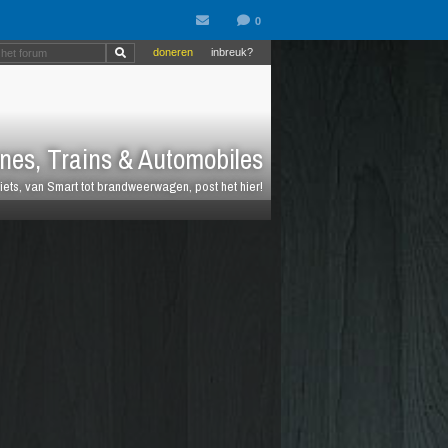
doneren
inbreuk?
nes, Trains & Automobiles
fiets, van Smart tot brandweerwagen, post het hier!