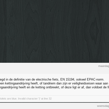
maandag
legd in de definitie van de electrische fiets, EN 15194, ookwel EPAC-norm.
een kettingaandrijving heeft, of tandriem dan zijn er veiligheidseisen waar aa
ngaandrijving heeft en de ketting ontbreekt, of deze ligt er af, dan voldoet de f
olets are blue. Invalid character '}' at line 32
woensdag