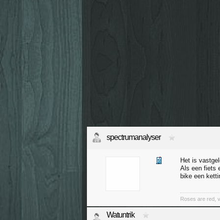
spectrumanalyser
Het is vastge
Als een fiets 
bike een ketti
Roses are red, vi
Watuntrik