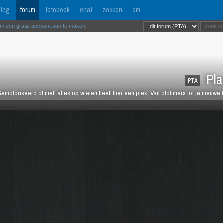
log
forum
fotoboek
chat
zoeken
dm
om een gratis account aan te maken
.
Pla
PTA
emotoriseerd of niet, alles op wielen heeft hier een plek. Van oldtimers tot je nieuwe 