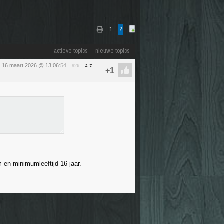
1
2
actieve topics
nieuwe topics
 16 maart 2026 @ 13:06
:54
#26
m en minimumleeftijd 16 jaar.