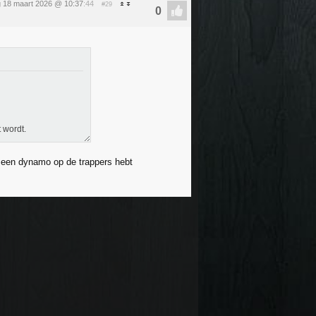
 18 maart 2026 @ 10:37
:44
#29
 wordt.
e een dynamo op de trappers hebt