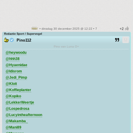
• dinsdag 30 december 2025 @ 12:22 • 7
Redactie Sport / Supervogel
Pino112
Pino van Luna O+
@heywoodu
@hhh38
@Hyaenidae
@Idisrom
@Jedi_Pimp
@Kloit
@Koffieplanter
@Kopiko
@LekkerWeertje
@Lospedrosa
@Lucyintheafternoon
@Makamba_
@Mani89