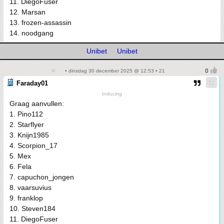
11. DiegoFuser
12. Marsan
13. frozen-assassin
14. noodgang
Unibet
Unibet
• dinsdag 30 december 2025 @ 12:53 • 21
Faraday01
Inducing
Graag aanvullen:
1. Pino112
2. Starflyer
3. Knijn1985
4. Scorpion_17
5. Mex
6. Fela
7. capuchon_jongen
8. vaarsuvius
9. franklop
10. Steven184
11. DiegoFuser