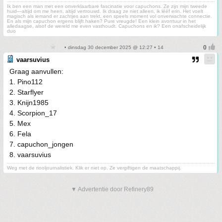
Ik ben een man met een onverklaarbare fascinatie voor capuchons. Ze zijn mijn tweede
huid—altijd om me heen, altijd vertrouwd. Ik draag ze niet alleen, ik lééf erin. Het voelt
magisch als iemand er zachtjes aan trekt, een speels moment vol onverwachte connectie.
En als mijn capuchon ergens blijft haken? Pure vreugde! Een klein avontuur in het
alledaagse, alsof de wereld me even vasthoudt. Capuchons en ik? Een onafscheidelijk
duo
• dinsdag 30 december 2025 @ 12:27 • 14
vaarsuvius
Graag aanvullen:
1. Pino112
2. Starflyer
3. Knijn1985
4. Scorpion_17
5. Mex
6. Fela
7. capuchon_jongen
8. vaarsuvius
Weg met de riooljournalistiek. Klik er niet op. Ze vergiftigen de maatschappij.
▼ Advertentie door Refinery89