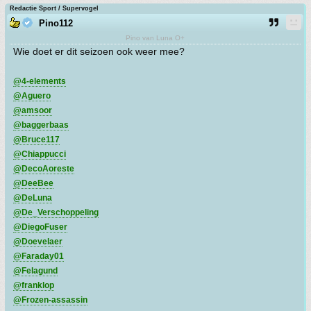
Redactie Sport / Supervogel
Pino112
Pino van Luna O+
Wie doet er dit seizoen ook weer mee?
@4-elements
@Aguero
@amsoor
@baggerbaas
@Bruce117
@Chiappucci
@DecoAoreste
@DeeBee
@DeLuna
@De_Verschoppeling
@DiegoFuser
@Doevelaer
@Faraday01
@Felagund
@franklop
@Frozen-assassin