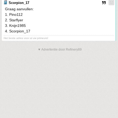
Scorpion_17
Graag aanvullen:
1. Pino112
2. Starflyer
3. Knijn1985
4. Scorpion_17
Het beste adres voor al uw primeurs!
▼ Advertentie door Refinery89