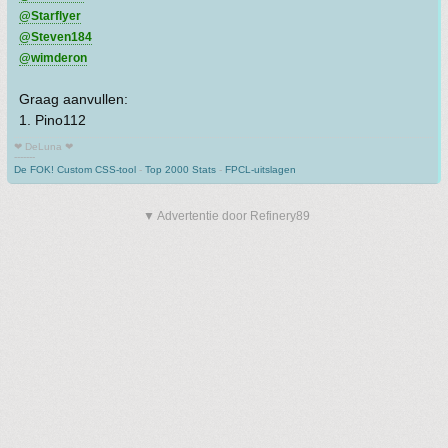
@Starflyer
@Steven184
@wimderon
Graag aanvullen:
1. Pino112
❤ DeLuna ❤
-------
De FOK! Custom CSS-tool
-
Top 2000 Stats
-
FPCL-uitslagen
▼ Advertentie door Refinery89