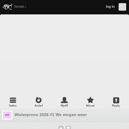
forum
log in
Index
Actief
MyAT
Nieuw
Reply
Wielerprono 2026 #1 We mogen weer
wlr