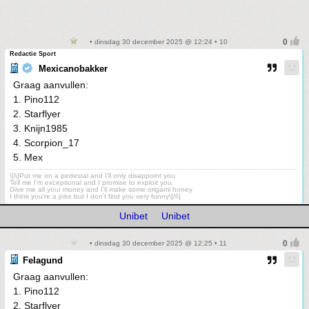
• dinsdag 30 december 2025 @ 12:24 • 10
Redactie Sport
Mexicanobakker
Graag aanvullen:
1. Pino112
2. Starflyer
3. Knijn1985
4. Scorpion_17
5. Mex
\[i\]Put me on a pedestal and I'll only disappoint you
Tell me I'm exceptional and I promise to exploit you
Give me all your money and I'll make some origami honey
I think you're a joke but I don't find you very funny\[/i\]
Unibet
Unibet
• dinsdag 30 december 2025 @ 12:25 • 11
Felagund
Graag aanvullen:
1. Pino112
2. Starflyer