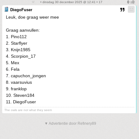
• dinsdag 30 december 2025 @ 12:41 • 17
DiegoFuser
Leuk, doe graag weer mee
Graag aanvullen:
1. Pino112
2. Starflyer
3. Knijn1985
4. Scorpion_17
5. Mex
6. Fela
7. capuchon_jongen
8. vaarsuvius
9. franklop
10. Steven184
11. DiegoFuser
The owls are not what they seem
▼ Advertentie door Refinery89