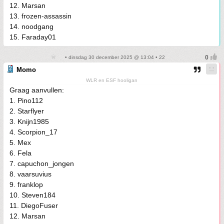
12. Marsan
13. frozen-assassin
14. noodgang
15. Faraday01
• dinsdag 30 december 2025 @ 13:04 • 22
Momo
WLR en ESF hooligan
Graag aanvullen:
1. Pino112
2. Starflyer
3. Knijn1985
4. Scorpion_17
5. Mex
6. Fela
7. capuchon_jongen
8. vaarsuvius
9. franklop
10. Steven184
11. DiegoFuser
12. Marsan