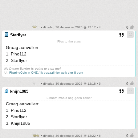
• dinsdag 30 december 2025 @ 12:17 • 4
Starflyer
Flies to the stars
Graag aanvullen:
1. Pino112
2. Starflyer
No Dyson Barrier is going to stop me!
UI:
FlippingCoin in ONZ / Ik bepaal hier welk dier jij bent
• dinsdag 30 december 2025 @ 12:18 • 5
knijn1985
Einhorn maakt nog geen zomer
Graag aanvullen:
1. Pino112
2. Starflyer
3. Knijn1985
• dinsdag 30 december 2025 @ 12:22 • 6