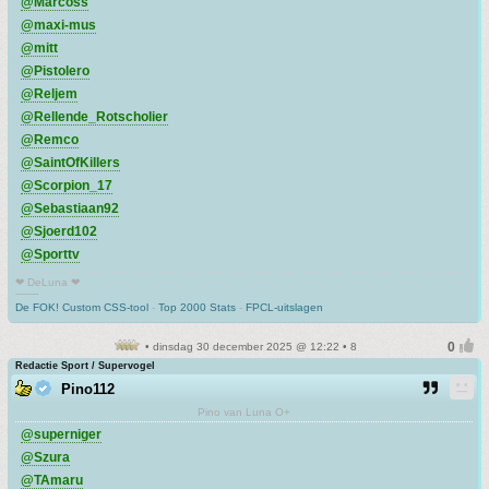
@Marcoss
@maxi-mus
@mitt
@Pistolero
@Reljem
@Rellende_Rotscholier
@Remco
@SaintOfKillers
@Scorpion_17
@Sebastiaan92
@Sjoerd102
@Sporttv
❤ DeLuna ❤
-------
De FOK! Custom CSS-tool
-
Top 2000 Stats
-
FPCL-uitslagen
• dinsdag 30 december 2025 @ 12:22 • 8
Redactie Sport / Supervogel
Pino112
Pino van Luna O+
@superniger
@Szura
@TAmaru