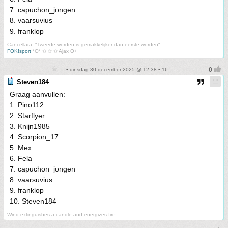
7. capuchon_jongen
8. vaarsuvius
9. franklop
Cancellara; "Tweede worden is gemakkelijker dan eerste worden"
FOK!sport
*O* ✩ ✩ ✩ Ajax O+
• dinsdag 30 december 2025 @ 12:38 • 16
Steven184
Graag aanvullen:
1. Pino112
2. Starflyer
3. Knijn1985
4. Scorpion_17
5. Mex
6. Fela
7. capuchon_jongen
8. vaarsuvius
9. franklop
10. Steven184
Wind extinguishes a candle and energizes fire