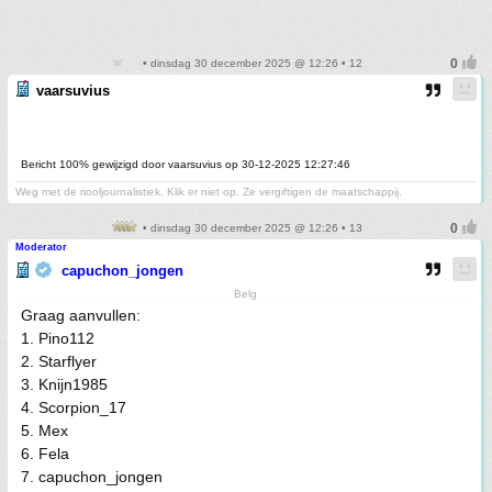
• dinsdag 30 december 2025 @ 12:26 • 12
vaarsuvius
Bericht 100% gewijzigd door vaarsuvius op 30-12-2025 12:27:46
Weg met de riooljournalistiek. Klik er niet op. Ze vergiftigen de maatschappij.
• dinsdag 30 december 2025 @ 12:26 • 13
Moderator
capuchon_jongen
Belg
Graag aanvullen:
1. Pino112
2. Starflyer
3. Knijn1985
4. Scorpion_17
5. Mex
6. Fela
7. capuchon_jongen