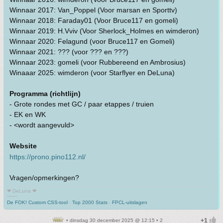
Winnaar 2017: Van_Poppel (Voor marsan en Sporttv)
Winnaar 2018: Faraday01 (Voor Bruce117 en gomeli)
Winnaar 2019: H.Vviv (Voor Sherlock_Holmes en wimderon)
Winnaar 2020: Felagund (voor Bruce117 en Gomeli)
Winnaar 2021: ??? (voor ??? en ???)
Winnaar 2023: gomeli (voor Rubbereend en Ambrosius)
Winaaar 2025: wimderon (voor Starflyer en DeLuna)
Programma (richtlijn)
- Grote rondes met GC / paar etappes / truien
- EK en WK
- <wordt aangevuld>
Website
https://prono.pino112.nl/
Vragen/opmerkingen?
❤ DeLuna ❤
-------
De FOK! Custom CSS-tool
-
Top 2000 Stats
-
FPCL-uitslagen
• dinsdag 30 december 2025 @ 12:15 • 2