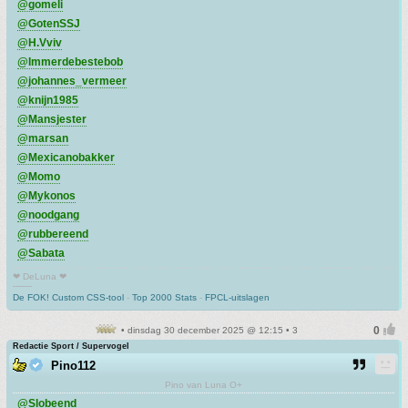
@gomeli
@GotenSSJ
@H.Vviv
@Immerdebestebob
@johannes_vermeer
@knijn1985
@Mansjester
@marsan
@Mexicanobakker
@Momo
@Mykonos
@noodgang
@rubbereend
@Sabata
❤ DeLuna ❤
-------
De FOK! Custom CSS-tool
-
Top 2000 Stats
-
FPCL-uitslagen
• dinsdag 30 december 2025 @ 12:15 • 3
Redactie Sport / Supervogel
Pino112
Pino van Luna O+
@Slobeend