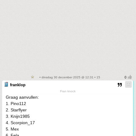
• dinsdag 30 december 2025 @ 12:31 • 15
franklop
Fran knock
Graag aanvullen:
1. Pino112
2. Starflyer
3. Knijn1985
4. Scorpion_17
5. Mex
6. Fela