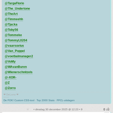
@TargaFlorio
@The_Undertone
@TheArt
@Timmeehh
@Tjacka
@Toby56
@Tommeke
@TommyL0204
@vaarsuvius
@Van_Poppel
@voetbalmanager2
@VoMy
@WAvanBuren
@Wienerschnitzels
@-XOR-
@Z
@Zorro
❤ DeLuna ❤
-------
De FOK! Custom CSS-tool
-
Top 2000 Stats
-
FPCL-uitslagen
• dinsdag 30 december 2025 @ 12:23 • 9