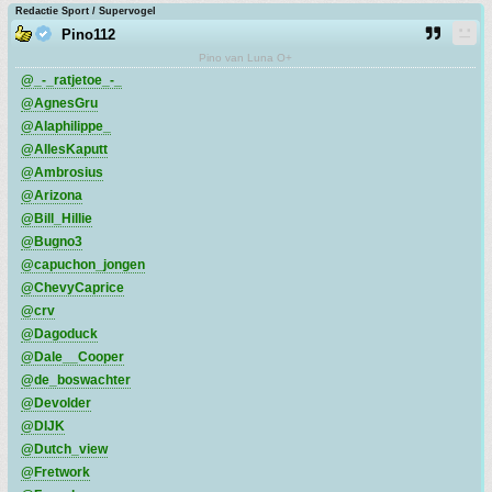
Redactie Sport / Supervogel
Pino112
Pino van Luna O+
@_-_ratjetoe_-_
@AgnesGru
@Alaphilippe_
@AllesKaputt
@Ambrosius
@Arizona
@Bill_Hillie
@Bugno3
@capuchon_jongen
@ChevyCaprice
@crv
@Dagoduck
@Dale__Cooper
@de_boswachter
@Devolder
@DIJK
@Dutch_view
@Fretwork