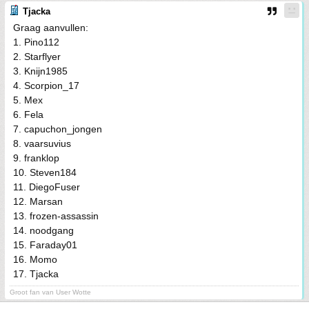
Tjacka
Graag aanvullen:
1. Pino112
2. Starflyer
3. Knijn1985
4. Scorpion_17
5. Mex
6. Fela
7. capuchon_jongen
8. vaarsuvius
9. franklop
10. Steven184
11. DiegoFuser
12. Marsan
13. frozen-assassin
14. noodgang
15. Faraday01
16. Momo
17. Tjacka
Groot fan van User Wotte