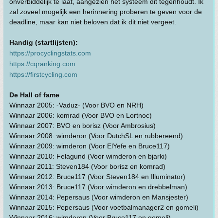
onverbiddelijk te laat, aangezien het systeem dit tegenhoudt. Ik
zal zoveel mogelijk een herinnering proberen te geven voor de
deadline, maar kan niet beloven dat ik dit niet vergeet.
Handig (startlijsten):
https://procyclingstats.com
https://cqranking.com
https://firstcycling.com
De Hall of fame
Winnaar 2005: -Vaduz- (Voor BVO en NRH)
Winnaar 2006: komrad (Voor BVO en Lortnoc)
Winnaar 2007: BVO en borisz (Voor Ambrosius)
Winnaar 2008: wimderon (Voor DutchSL en rubbereend)
Winnaar 2009: wimderon (Voor ElYefe en Bruce117)
Winnaar 2010: Felagund (Voor wimderon en bjarki)
Winnaar 2011: Steven184 (Voor borisz en komrad)
Winnaar 2012: Bruce117 (Voor Steven184 en Illuminator)
Winnaar 2013: Bruce117 (Voor wimderon en drebbelman)
Winnaar 2014: Pepersaus (Voor wimderon en Mansjester)
Winnaar 2015: Pepersaus (Voor voetbalmanager2 en gomeli)
Winnaar 2016: wimderon (Voor Bruce117 en gomeli)