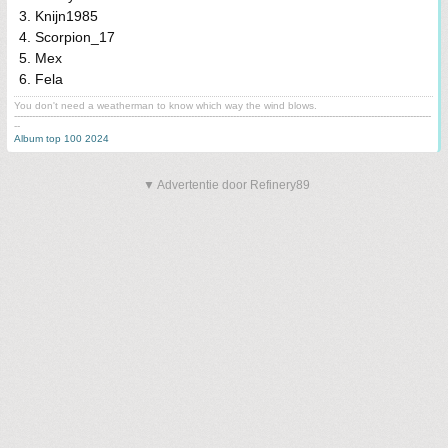
3. Knijn1985
4. Scorpion_17
5. Mex
6. Fela
You don't need a weatherman to know which way the wind blows.
-------------------------------------------------------------------------------------------------------------------------------------------
--
Album top 100 2024
▼ Advertentie door Refinery89