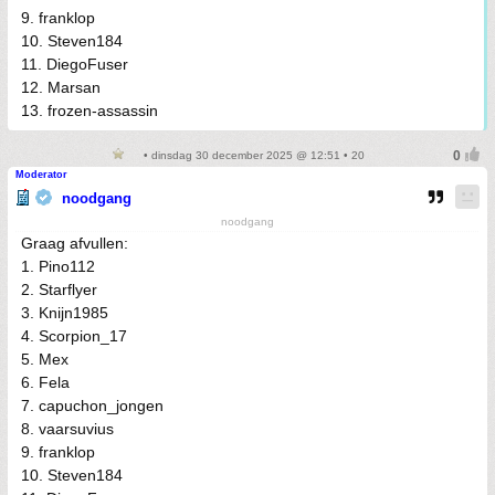
9. franklop
10. Steven184
11. DiegoFuser
12. Marsan
13. frozen-assassin
• dinsdag 30 december 2025 @ 12:51 • 20
Moderator
noodgang
noodgang
Graag afvullen:
1. Pino112
2. Starflyer
3. Knijn1985
4. Scorpion_17
5. Mex
6. Fela
7. capuchon_jongen
8. vaarsuvius
9. franklop
10. Steven184