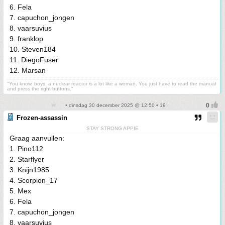
6. Fela
7. capuchon_jongen
8. vaarsuvius
9. franklop
10. Steven184
11. DiegoFuser
12. Marsan
"You know, boys, a nuclear reactor is a lot like a woman. You just have to read the manual
and press the right buttons."
• dinsdag 30 december 2025 @ 12:50 • 19
Frozen-assassin
STAY STRONG APPIE
Graag aanvullen:
1. Pino112
2. Starflyer
3. Knijn1985
4. Scorpion_17
5. Mex
6. Fela
7. capuchon_jongen
8. vaarsuvius