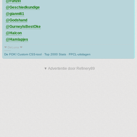
@Funzel
@Geschiedkundige
@gianni61
@Godshand
@GurneyIsBestOke
@Halcon
@Hamlapjes
❤ DeLuna ❤
-------
De FOK! Custom CSS-tool
-
Top 2000 Stats
-
FPCL-uitslagen
▼ Advertentie door Refinery89