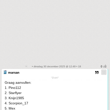
• dinsdag 30 december 2025 @ 12:49 • 18
marsan
"D'oh!"
Graag aanvullen:
1. Pino112
2. Starflyer
3. Knijn1985
4. Scorpion_17
5. Mex