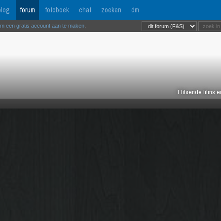
log
forum
fotoboek
chat
zoeken
dm
om een gratis account aan te maken
.
Flitsende films 