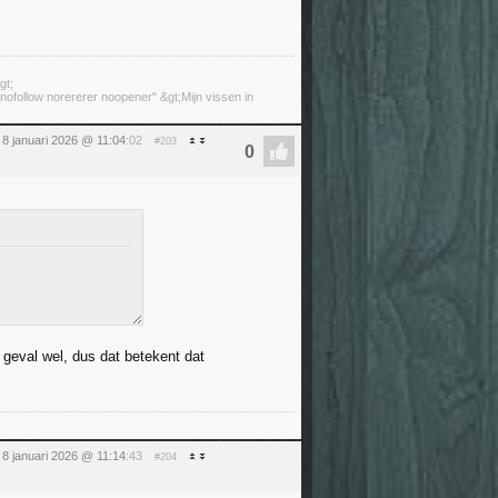
gt;
ofollow norererer noopener" &gt;Mijn vissen in
8 januari 2026 @ 11:04
:02
#203
 geval wel, dus dat betekent dat
8 januari 2026 @ 11:14
:43
#204