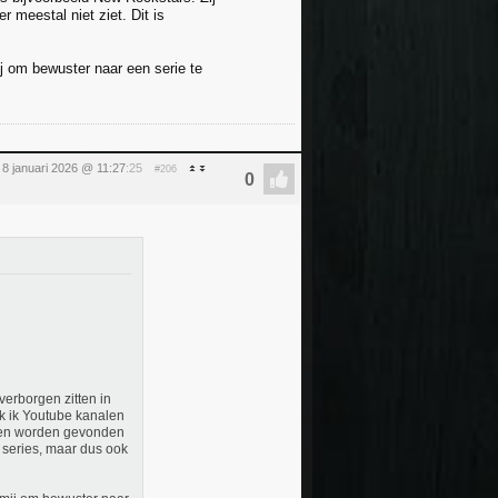
r meestal niet ziet. Dit is
mij om bewuster naar een serie te
8 januari 2026 @ 11:27
:25
#206
verborgen zitten in
jk ik Youtube kanalen
orden worden gevonden
en series, maar dus ook