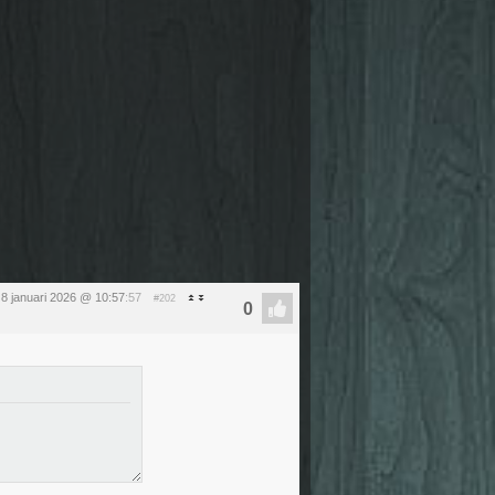
8 januari 2026 @ 10:57
:57
#202