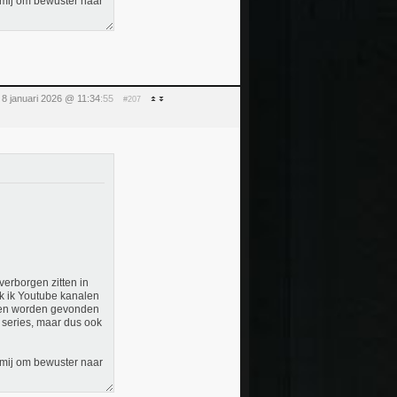
rt mij om bewuster naar
8 januari 2026 @ 11:34
:55
#207
verborgen zitten in
jk ik Youtube kanalen
orden worden gevonden
en series, maar dus ook
rt mij om bewuster naar