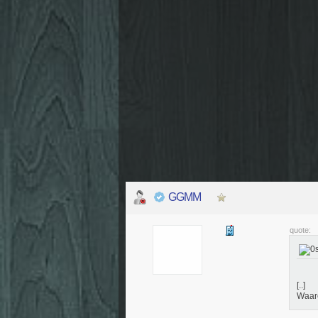
GGMM
quote:
[..]
Waar