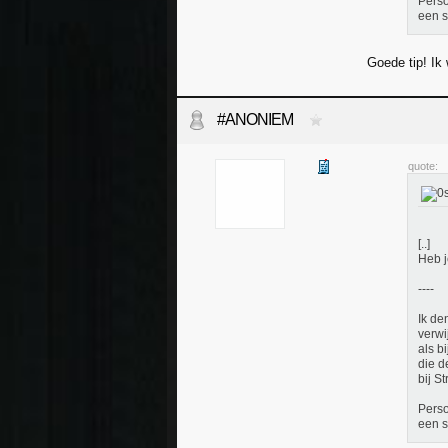
Perso
een s
Goede tip! Ik
#ANONIEM
quote:
[..]
Heb j
----
Ik de
verwi
als b
die d
bij S
Perso
een s