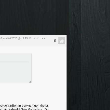
8 januari 2026 @ 11:25
:26
#205
rgen zitten in verwijzingen die bij
ls bijvoorbeeld New Rockstars. Zij