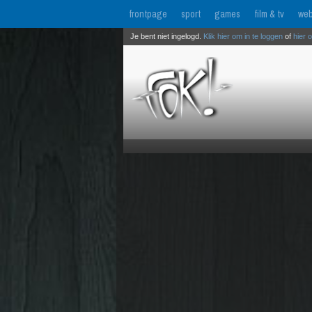
frontpage
sport
games
film & tv
web
Je bent niet ingelogd.
Klik hier om in te loggen
of
hier 