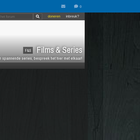
doneren
inbreuk?
Films & Series
F&S
en spannende series, bespreek het hier met elkaar!