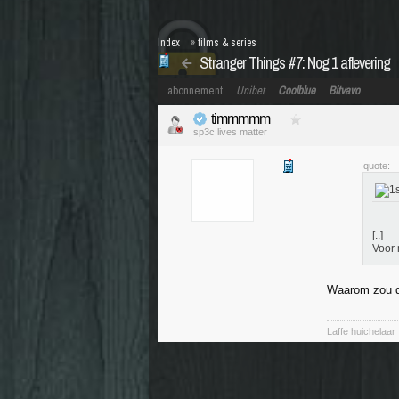
Index
»
films & series
Stranger Things #7: Nog 1 aflevering
abonnement
Unibet
Coolblue
Bitvavo
timmmmm
sp3c lives matter
quote:
[..]
Voor 
Waarom zou d
Laffe huichelaar