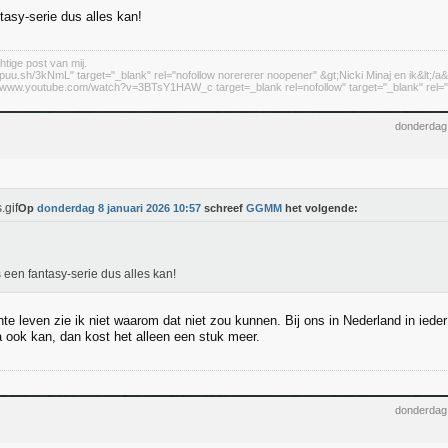
tasy-serie dus alles kan!
htige post van mij.
//puu.sh/3kNmL" target="_blank" rel="nofollow norererer noopener" &gt;Nicki Minaj en ik&lt;/a&
://www.youtube.com/watch?v=3BTsY1HAW_c target=_blank rel=nofollow" target="_blank" rel="n
donderdag 
Op
donderdag 8 januari 2026 10:57
schreef
GGMM
het volgende:
s een fantasy-serie dus alles kan!
te leven zie ik niet waarom dat niet zou kunnen. Bij ons in Nederland in ieder
a ook kan, dan kost het alleen een stuk meer.
donderdag 