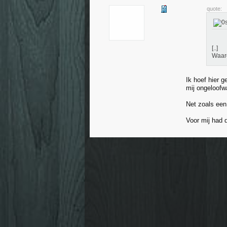
quote:
[..]
Waar
Ik hoef hier 
mij ongeloofw
Net zoals een
Voor mij had 