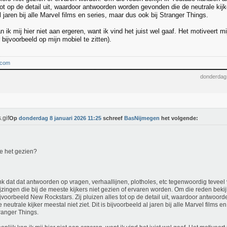
tot op de detail uit, waardoor antwoorden worden gevonden die de neutrale kijke
l jaren bij alle Marvel films en series, maar dus ook bij Stranger Things.
n ik mij hier niet aan ergeren, want ik vind het juist wel gaaf. Het motiveert 
 bijvoorbeeld op mijn mobiel te zitten).
.com
donderdag 
Op
donderdag 8 januari 2026 11:25
schreef
BasNijmegen
het volgende:
e het gezien?
nk dat dat antwoorden op vragen, verhaallijnen, plotholes, etc tegenwoordig teveel 
jzingen die bij de meeste kijkers niet gezien of ervaren worden. Om die reden beki
ijvoorbeeld New Rockstars. Zij pluizen alles tot op de detail uit, waardoor antwo
e neutrale kijker meestal niet ziet. Dit is bijvoorbeeld al jaren bij alle Marvel films 
tranger Things.