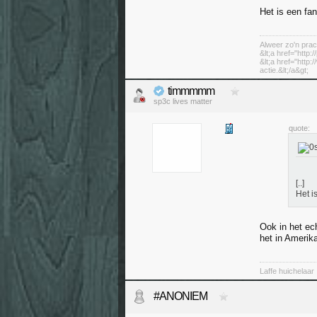
Het is een fan
Alweer zo'n prac
&lt;a href="http:
&lt;a href="http
actie.&lt;/a&gt;
timmmmm
sp3c lives matter
quote:
[..]
Het i
Ook in het ech
het in Amerik
Laffe huichelaar
#ANONIEM