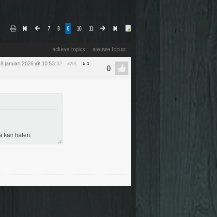
7
8
9
10
11
actieve topics
nieuwe topics
8 januari 2026 @ 10:53
:32
#201
ma kan halen.