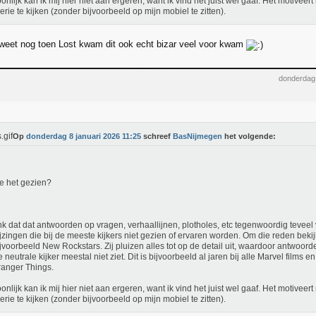
onlijk kan ik mij hier niet aan ergeren, want ik vind het juist wel gaaf. Het motivee
erie te kijken (zonder bijvoorbeeld op mijn mobiel te zitten).
 weet nog toen Lost kwam dit ook echt bizar veel voor kwam
donderdag 
Op
donderdag 8 januari 2026 11:25
schreef
BasNijmegen
het volgende:
e het gezien?
nk dat dat antwoorden op vragen, verhaallijnen, plotholes, etc tegenwoordig teveel 
jzingen die bij de meeste kijkers niet gezien of ervaren worden. Om die reden beki
ijvoorbeeld New Rockstars. Zij pluizen alles tot op de detail uit, waardoor antwo
e neutrale kijker meestal niet ziet. Dit is bijvoorbeeld al jaren bij alle Marvel films 
tranger Things.
onlijk kan ik mij hier niet aan ergeren, want ik vind het juist wel gaaf. Het motivee
erie te kijken (zonder bijvoorbeeld op mijn mobiel te zitten).