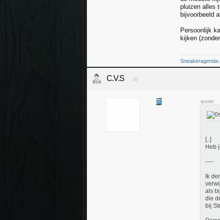
pluizen alles 
bijvoorbeeld a
Persoonlijk ka
kijken (zonder
Sneakeragenda
C.V.S
quote:
[..]
Heb j
----
Ik de
verwi
als b
die d
bij S