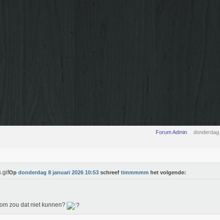
Forum Admin
donderdag 
Op
donderdag 8 januari 2026 10:53
schreef
timmmmm
het volgende:
om zou dat niet kunnen?