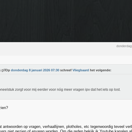
donderdag 
Op
donderdag 8 januari 2026 07:30
schreef
Vliegbaard
het volgende:
oneelstuk zorgt voor mij eerder voor nóg meer vragen ipv dat het iets op lost.
zien?
t antwoorden op vragen, verhaallijnen, plotholes, etc tegenwoordig teveel verbo
kers niet gezien of ervaren worden. Om die reden bekijk ik Youtube kanalen a