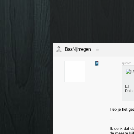
BasNijmegen
quote:
[..]
Dat t
Heb je het ge
----
Ik denk dat da
de meeste kij