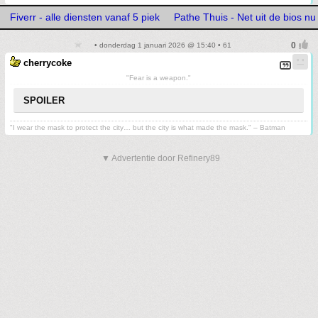
Fiverr - alle diensten vanaf 5 piek
Pathe Thuis - Net uit de bios nu 
• donderdag 1 januari 2026 @ 15:40 • 61
cherrycoke
"Fear is a weapon."
SPOILER
"I wear the mask to protect the city… but the city is what made the mask." – Batman
▼ Advertentie door Refinery89