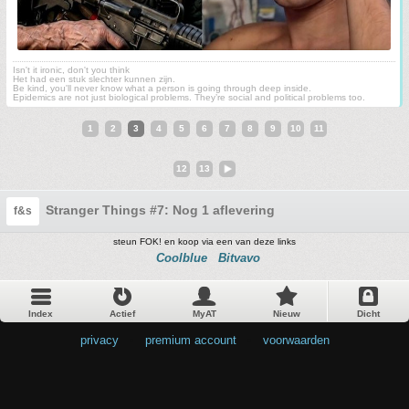
Isn't it ironic, don't you think
Het had een stuk slechter kunnen zijn.
Be kind, you'll never know what a person is going through deep inside.
Epidemics are not just biological problems. They’re social and political problems too.
1
2
3
4
5
6
7
8
9
10
11
12
13
Stranger Things #7: Nog 1 aflevering
f&s
steun FOK! en koop via een van deze links
Coolblue
Bitvavo
Index
Actief
MyAT
Nieuw
Dicht
privacy
•
premium account
•
voorwaarden