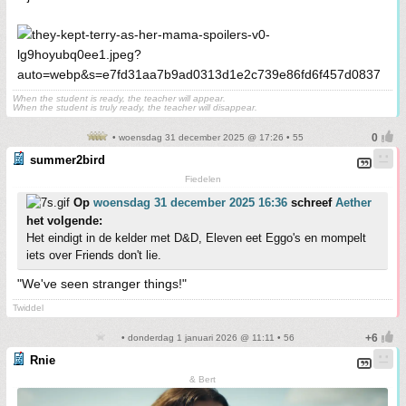
When the student is ready, the teacher will appear.
When the student is truly ready, the teacher will disappear.
• woensdag 31 december 2025 @ 17:26 • 55
summer2bird
Fiedelen
Op
woensdag 31 december 2025 16:36
schreef
Aether
het volgende:
Het eindigt in de kelder met D&D, Eleven eet Eggo's en mompelt
iets over Friends don't lie.
"We've seen stranger things!"
Twiddel
• donderdag 1 januari 2026 @ 11:11 • 56
Rnie
& Bert