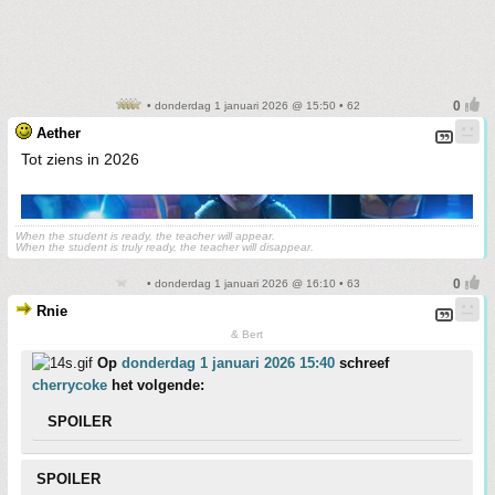
• donderdag 1 januari 2026 @ 15:50 • 62
Aether
Tot ziens in 2026
When the student is ready, the teacher will appear.
When the student is truly ready, the teacher will disappear.
• donderdag 1 januari 2026 @ 16:10 • 63
Rnie
& Bert
Op
donderdag 1 januari 2026 15:40
schreef
cherrycoke
het volgende:
SPOILER
SPOILER