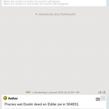
When the student is ready, the teacher will appear.
When the student is truly ready, the teacher will disappear.
▼ Advertentie door Refinery89
• donderdag 1 januari 2026 @ 16:53 • 68
Aether
Precies wat Dustin deed en Eddie zei in S04E01.