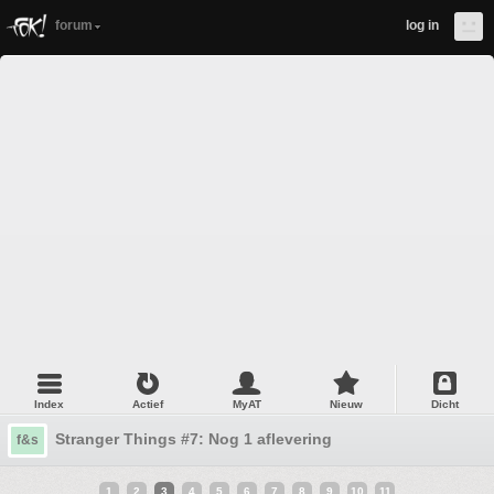
forum
log in
Index
Actief
MyAT
Nieuw
Dicht
Stranger Things #7: Nog 1 aflevering
f&s
1
2
3
4
5
6
7
8
9
10
11