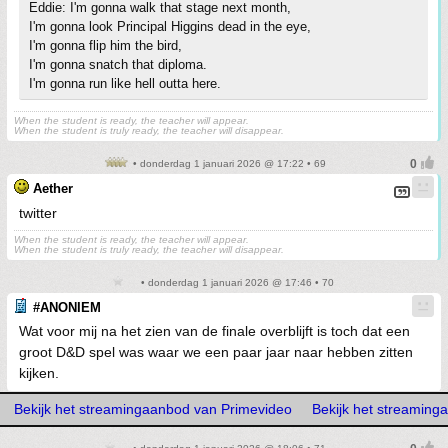
Eddie: I'm gonna walk that stage next month,
I'm gonna look Principal Higgins dead in the eye,
I'm gonna flip him the bird,
I'm gonna snatch that diploma.
I'm gonna run like hell outta here.
When the student is ready, the teacher will appear.
When the student is truly ready, the teacher will disappear.
• donderdag 1 januari 2026 @ 17:22 • 69
Aether
twitter
When the student is ready, the teacher will appear.
When the student is truly ready, the teacher will disappear.
• donderdag 1 januari 2026 @ 17:46 • 70
#ANONIEM
Wat voor mij na het zien van de finale overblijft is toch dat een
groot D&D spel was waar we een paar jaar naar hebben zitten
kijken.
Bekijk het streamingaanbod van Primevideo
Bekijk het streaming