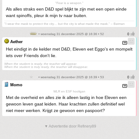
"Fear is a weapon."
Als alles straks een D&D spel blijkt te zijn met een open einde
want spinoffs, pleur ik mijn tv naar buiten.
"I wear the mask to protect the city… but the city is what made the mask." – Batman
• woensdag 31 december 2025 @ 16:36 • 52
Aether
Het eindigt in de kelder met D&D, Eleven eet Eggo's en mompelt
iets over Friends don't lie.
When the student is ready, the teacher will appear.
When the student is truly ready, the teacher will disappear.
• woensdag 31 december 2025 @ 16:39 • 53
Momo
WLR en ESF hooligan
Met de overheid en alles zie ik alleen lastig in hoe Eleven een
gewoon leven gaat leiden. Haar krachten zullen definitief wel
niet meer werken. Krijgt ze gewoon een paspoort?
▼ Advertentie door Refinery89