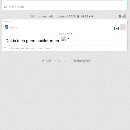
De enige echte.
• donderdag 1 januari 2026 @ 16:12 • 64
roze
Ama
Hypa Hypa
Dat is toch geen spoiler meer.
Your beauty never ever scared me.
▼ Advertentie door Refinery89