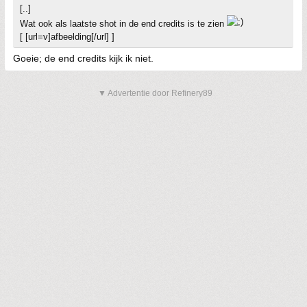
[..]
Wat ook als laatste shot in de end credits is te zien
[ [url=v]afbeelding[/url] ]
Goeie; de end credits kijk ik niet.
▼ Advertentie door Refinery89