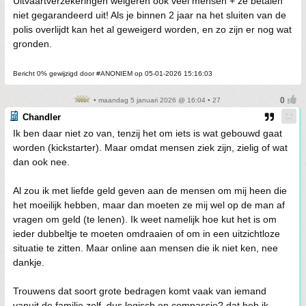
Uitvaartverzekeringen weigeren ook veel mensen + ze betalen
niet gegarandeerd uit! Als je binnen 2 jaar na het sluiten van de
polis overlijdt kan het al geweigerd worden, en zo zijn er nog wat
gronden.
Bericht 0% gewijzigd door #ANONIEM op 05-01-2026 15:16:03
• maandag 5 januari 2026 @ 16:04 • 27
Chandler
Ik ben daar niet zo van, tenzij het om iets is wat gebouwd gaat
worden (kickstarter). Maar omdat mensen ziek zijn, zielig of wat
dan ook nee.
Al zou ik met liefde geld geven aan de mensen om mij heen die
het moeilijk hebben, maar dan moeten ze mij wel op de man af
vragen om geld (te lenen). Ik weet namelijk hoe kut het is om
ieder dubbeltje te moeten omdraaien of om in een uitzichtloze
situatie te zitten. Maar online aan mensen die ik niet ken, nee
dankje.
Trouwens dat soort grote bedragen komt vaak van iemand
vanuit de familie zelf, dus logisch en compassie? dat heb ik