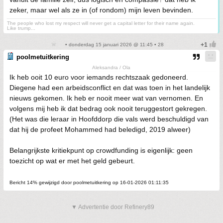
zeker, maar wel als ze in (of rondom) mijn leven bevinden.
The people who lost my respect will never get a capital letter for their name again.
Like trump...
• donderdag 15 januari 2026 @ 11:45 • 28
poolmetuitkering
Aleksandra / Ola
Ik heb ooit 10 euro voor iemands rechtszaak gedoneerd.
Diegene had een arbeidsconflict en dat was toen in het landelijk
nieuws gekomen. Ik heb er nooit meer wat van vernomen. En
volgens mij heb ik dat bedrag ook nooit teruggestort gekregen.
(Het was die leraar in Hoofddorp die vals werd beschuldigd van
dat hij de profeet Mohammed had beledigd, 2019 alweer)
Belangrijkste kritiekpunt op crowdfunding is eigenlijk: geen
toezicht op wat er met het geld gebeurt.
Bericht 14% gewijzigd door poolmetuitkering op 16-01-2026 01:11:35
▼ Advertentie door Refinery89