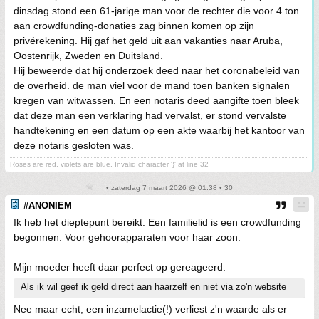
dinsdag stond een 61-jarige man voor de rechter die voor 4 ton
aan crowdfunding-donaties zag binnen komen op zijn
privérekening. Hij gaf het geld uit aan vakanties naar Aruba,
Oostenrijk, Zweden en Duitsland.
Hij beweerde dat hij onderzoek deed naar het coronabeleid van
de overheid. de man viel voor de mand toen banken signalen
kregen van witwassen. En een notaris deed aangifte toen bleek
dat deze man een verklaring had vervalst, er stond vervalste
handtekening en een datum op een akte waarbij het kantoor van
deze notaris gesloten was.
Roses are red, violets are blue. Invalid character '}' at line 32
• zaterdag 7 maart 2026 @ 01:38 • 30
#ANONIEM
Ik heb het dieptepunt bereikt. Een familielid is een crowdfunding
begonnen. Voor gehoorapparaten voor haar zoon.
Mijn moeder heeft daar perfect op gereageerd:
Als ik wil geef ik geld direct aan haarzelf en niet via zo'n website
Nee maar echt, een inzamelactie(!) verliest z'n waarde als er