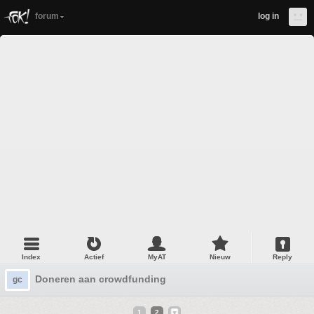
forum
log in
Index
Actief
MyAT
Nieuw
Reply
Doneren aan crowdfunding
gc
1
2