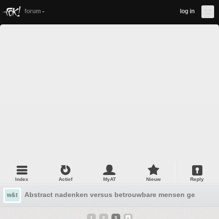
forum
log in
Index
Actief
MyAT
Nieuw
Reply
Abstract nadenken versus betrouwbare mensen geloven
w&t
1
2
3