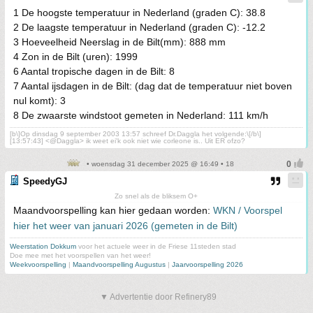
1 De hoogste temperatuur in Nederland (graden C): 38.8
2 De laagste temperatuur in Nederland (graden C): -12.2
3 Hoeveelheid Neerslag in de Bilt(mm): 888 mm
4 Zon in de Bilt (uren): 1999
6 Aantal tropische dagen in de Bilt: 8
7 Aantal ijsdagen in de Bilt: (dag dat de temperatuur niet boven
nul komt): 3
8 De zwaarste windstoot gemeten in Nederland: 111 km/h
[b\]Op dinsdag 9 september 2003 13:57 schreef Dr.Daggla het volgende:\[/b\]
[13:57:43] <@Daggla> ik weet ei'k ook niet wie corleone is.. Uit ER ofzo?
• woensdag 31 december 2025 @ 16:49 • 18
SpeedyGJ
Zo snel als de bliksem O+
Maandvoorspelling kan hier gedaan worden:
WKN / Voorspel
hier het weer van januari 2026 (gemeten in de Bilt)
Weerstation Dokkum
voor het actuele weer in de Friese 11steden stad
Doe mee met het voorspellen van het weer!
Weekvoorspelling
|
Maandvoorspelling Augustus
|
Jaarvoorspelling 2026
▼ Advertentie door Refinery89