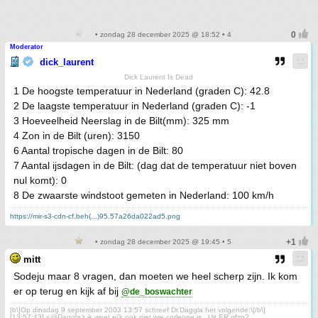
• zondag 28 december 2025 @ 18:52 • 4
Moderator
dick_laurent
Dick Laurent Is Dead
1 De hoogste temperatuur in Nederland (graden C): 42.8
2 De laagste temperatuur in Nederland (graden C): -1
3 Hoeveelheid Neerslag in de Bilt(mm): 325 mm
4 Zon in de Bilt (uren): 3150
6 Aantal tropische dagen in de Bilt: 80
7 Aantal ijsdagen in de Bilt: (dag dat de temperatuur niet boven
nul komt): 0
8 De zwaarste windstoot gemeten in Nederland: 100 km/h
https://mir-s3-cdn-cf.beh(...)95.57a26da022ad5.png
• zondag 28 december 2025 @ 19:45 • 5
mitt
Sodeju maar 8 vragen, dan moeten we heel scherp zijn. Ik kom
er op terug en kijk af bij
@de_boswachter
[b\]Op dinsdag 9 september 2003 13:57 schreef Dr.Daggla het volgende:\[/b\]
[13:57:43] <@Daggla> ik weet ei'k ook niet wie corleone is.. Uit ER ofzo?