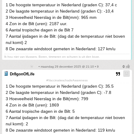
1 De hoogste temperatuur in Nederland (graden C): 37,4 c
2 De laagste temperatuur in Nederland (graden C): -10,4
3 Hoeveelheid Neerslag in de Bilt(mm): 965 mm
4 Zon in de Bilt (uren): 2187 uur.
6 Aantal tropische dagen in de Bilt 7
7 Aantal ijsdagen in de Bilt: (dag dat de temperatuur niet boven
nul komt) 2
8 De zwaarste windstoot gemeten in Nederland: 127 km/u
Ik hou niet van klussers. Boren, timmeren en schuren is uit den boze.
• maandag 29 december 2025 @ 21:10 • 9
Dr8gonOfLife
#VaccinatieschadeAwareness
1 De hoogste temperatuur in Nederland (graden C): 35.5
2 De laagste temperatuur in Nederland (graden C): -7.8
3 Hoeveelheid Neerslag in de Bilt(mm): 799
4 Zon in de Bilt (uren): 1869
6 Aantal tropische dagen in de Bilt: 5
7 Aantal ijsdagen in de Bilt: (dag dat de temperatuur niet boven
nul komt): 2
8 De zwaarste windstoot gemeten in Nederland: 119 km/u