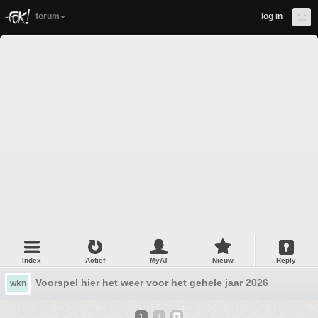
forum
log in
Index
Actief
MyAT
Nieuw
Reply
Voorspel hier het weer voor het gehele jaar 2026
wkn
1
2