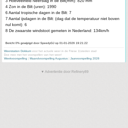
3 Hoeveelheid Neerslag in de Bilt(mm): 820 mm
4 Zon in de Bilt (uren): 1990
6 Aantal tropische dagen in de Bilt: 7
7 Aantal ijsdagen in de Bilt: (dag dat de temperatuur niet boven
nul komt): 6
8 De zwaarste windstoot gemeten in Nederland: 134km/h
Bericht 0% gewijzigd door SpeedyGJ op 01-01-2026 19:21:22
Weerstation Dokkum
voor het actuele weer in de Friese 11steden stad
Doe mee met het voorspellen van het weer!
Weekvoorspelling
|
Maandvoorspelling Augustus
|
Jaarvoorspelling 2026
▼ Advertentie door Refinery89