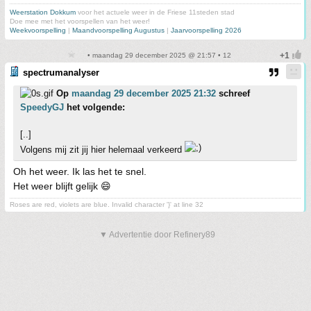
Weerstation Dokkum
voor het actuele weer in de Friese 11steden stad
Doe mee met het voorspellen van het weer!
Weekvoorspelling
|
Maandvoorspelling Augustus
|
Jaarvoorspelling 2026
• maandag 29 december 2025 @ 21:57 • 12
spectrumanalyser
Op
maandag 29 december 2025 21:32
schreef
SpeedyGJ
het volgende:
[..]
Volgens mij zit jij hier helemaal verkeerd
Oh het weer. Ik las het te snel.
Het weer blijft gelijk 😄
Roses are red, violets are blue. Invalid character '}' at line 32
▼ Advertentie door Refinery89