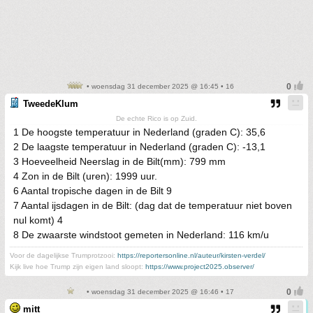
• woensdag 31 december 2025 @ 16:45 • 16
TweedeKlum
De echte Rico is op Zuid.
1 De hoogste temperatuur in Nederland (graden C): 35,6
2 De laagste temperatuur in Nederland (graden C): -13,1
3 Hoeveelheid Neerslag in de Bilt(mm): 799 mm
4 Zon in de Bilt (uren): 1999 uur.
6 Aantal tropische dagen in de Bilt 9
7 Aantal ijsdagen in de Bilt: (dag dat de temperatuur niet boven
nul komt) 4
8 De zwaarste windstoot gemeten in Nederland: 116 km/u
Voor de dagelijkse Trumprotzooi:
https://reportersonline.nl/auteur/kirsten-verdel/
Kijk live hoe Trump zijn eigen land sloopt:
https://www.project2025.observer/
• woensdag 31 december 2025 @ 16:46 • 17
mitt