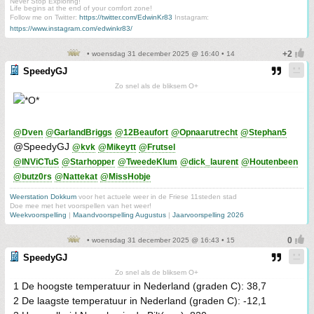
Never Stop Exploring!
Life begins at the end of your comfort zone!
Follow me on Twitter:
https://twitter.com/EdwinKr83
Instagram:
https://www.instagram.com/edwinkr83/
• woensdag 31 december 2025 @ 16:40 • 14
SpeedyGJ
Zo snel als de bliksem O+
@Dven
@GarlandBriggs
@12Beaufort
@Opnaarutrecht
@Stephan5
@SpeedyGJ
@kvk
@Mikeytt
@Frutsel
@INViCTuS
@Starhopper
@TweedeKlum
@dick_laurent
@Houtenbeen
@butz0rs
@Nattekat
@MissHobje
Weerstation Dokkum
voor het actuele weer in de Friese 11steden stad
Doe mee met het voorspellen van het weer!
Weekvoorspelling
|
Maandvoorspelling Augustus
|
Jaarvoorspelling 2026
• woensdag 31 december 2025 @ 16:43 • 15
SpeedyGJ
Zo snel als de bliksem O+
1 De hoogste temperatuur in Nederland (graden C): 38,7
2 De laagste temperatuur in Nederland (graden C): -12,1