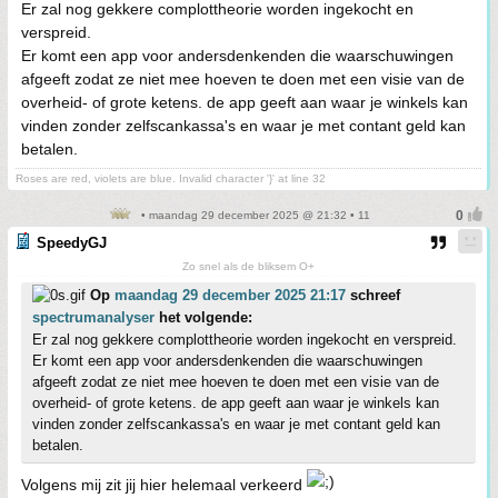
Er zal nog gekkere complottheorie worden ingekocht en
verspreid.
Er komt een app voor andersdenkenden die waarschuwingen
afgeeft zodat ze niet mee hoeven te doen met een visie van de
overheid- of grote ketens. de app geeft aan waar je winkels kan
vinden zonder zelfscankassa's en waar je met contant geld kan
betalen.
Roses are red, violets are blue. Invalid character '}' at line 32
• maandag 29 december 2025 @ 21:32 • 11
SpeedyGJ
Zo snel als de bliksem O+
Op
maandag 29 december 2025 21:17
schreef
spectrumanalyser
het volgende:
Er zal nog gekkere complottheorie worden ingekocht en verspreid.
Er komt een app voor andersdenkenden die waarschuwingen
afgeeft zodat ze niet mee hoeven te doen met een visie van de
overheid- of grote ketens. de app geeft aan waar je winkels kan
vinden zonder zelfscankassa's en waar je met contant geld kan
betalen.
Volgens mij zit jij hier helemaal verkeerd