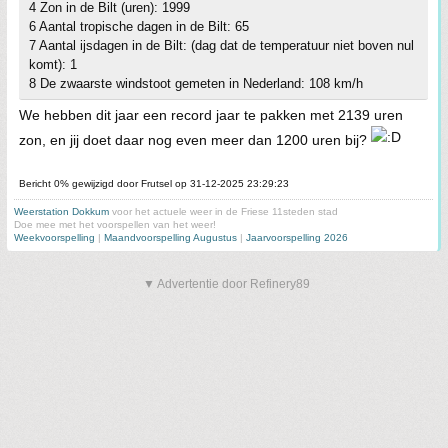
4 Zon in de Bilt (uren): 1999
6 Aantal tropische dagen in de Bilt: 65
7 Aantal ijsdagen in de Bilt: (dag dat de temperatuur niet boven nul
komt): 1
8 De zwaarste windstoot gemeten in Nederland: 108 km/h
We hebben dit jaar een record jaar te pakken met 2139 uren
zon, en jij doet daar nog even meer dan 1200 uren bij?
Bericht 0% gewijzigd door Frutsel op 31-12-2025 23:29:23
Weerstation Dokkum
voor het actuele weer in de Friese 11steden stad
Doe mee met het voorspellen van het weer!
Weekvoorspelling
|
Maandvoorspelling Augustus
|
Jaarvoorspelling 2026
▼ Advertentie door Refinery89