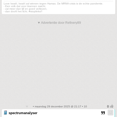
Love Israël, Israël zal winnen tegen Hamas. De MRNA-crisis is de echte pandemie.
- Een volk dat voor tirannen zwicht,
- zal meer dan lijf en goed verliezen,
- dan dooft het licht. #stoplinks!!
▼ Advertentie door Refinery89
• maandag 29 december 2025 @ 21:17 • 10
spectrumanalyser