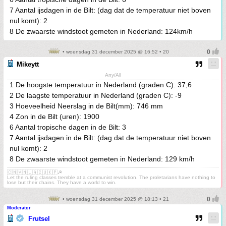
7 Aantal ijsdagen in de Bilt: (dag dat de temperatuur niet boven
nul komt): 2
8 De zwaarste windstoot gemeten in Nederland: 124km/h
• woensdag 31 december 2025 @ 16:52 • 20
Mikeytt
Any/All
1 De hoogste temperatuur in Nederland (graden C): 37,6
2 De laagste temperatuur in Nederland (graden C): -9
3 Hoeveelheid Neerslag in de Bilt(mm): 746 mm
4 Zon in de Bilt (uren): 1900
6 Aantal tropische dagen in de Bilt: 3
7 Aantal ijsdagen in de Bilt: (dag dat de temperatuur niet boven
nul komt): 2
8 De zwaarste windstoot gemeten in Nederland: 129 km/h
🇨🇳🇻🇳🇱🇦🇨🇺🇰🇵☭
Let the ruling classes tremble at a communist revolution. The proletarians have nothing to
lose but their chains. They have a world to win.
• woensdag 31 december 2025 @ 18:13 • 21
Moderator
Frutsel