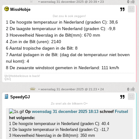
• woensdag 31 december 2025 @ 20:39 • 23
MissHobje
Dat zou ik ook zeggen!
1 De hoogste temperatuur in Nederland (graden C): 38,6
2 De laagste temperatuur in Nederland (graden C): -9,8
3 Hoeveelheid Neerslag in de Bilt(mm): 670 mm
4 Zon in de Bilt (uren): 2140
6 Aantal tropische dagen in de Bilt: 8
7 Aantal ijsdagen in de Bilt: (dag dat de temperatuur niet boven
nul komt): 4
8 De zwaarste windstoot gemeten in Nederland: 111 km/h
\[b\]Hobbelicious is back!
\[/b\]
• woensdag 31 december 2025 @ 21:23 • 24
SpeedyGJ
Zo snel als de bliksem O+
Op
woensdag 31 december 2025 18:13
schreef
Frutsel
het volgende:
1 De hoogste temperatuur in Nederland (graden C): 40.4
2 De laagste temperatuur in Nederland (graden C): -11,7
3 Hoeveelheid Neerslag in de Bilt(mm): 350 mm