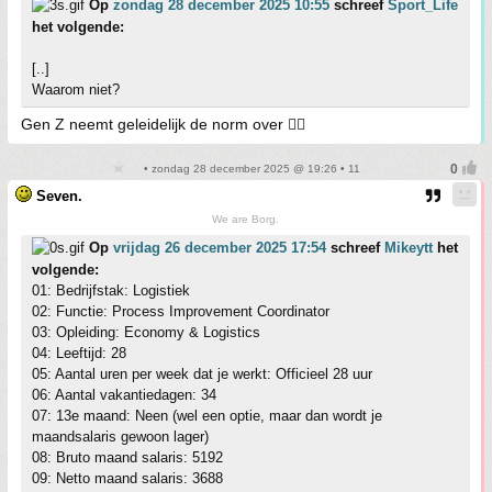
Op
zondag 28 december 2025 10:55
schreef
Sport_Life
het volgende:
[..]
Waarom niet?
Gen Z neemt geleidelijk de norm over 👍🏼
• zondag 28 december 2025 @ 19:26 • 11
Seven.
We are Borg.
Op
vrijdag 26 december 2025 17:54
schreef
Mikeytt
het
volgende:
01: Bedrijfstak: Logistiek
02: Functie: Process Improvement Coordinator
03: Opleiding: Economy & Logistics
04: Leeftijd: 28
05: Aantal uren per week dat je werkt: Officieel 28 uur
06: Aantal vakantiedagen: 34
07: 13e maand: Neen (wel een optie, maar dan wordt je
maandsalaris gewoon lager)
08: Bruto maand salaris: 5192
09: Netto maand salaris: 3688