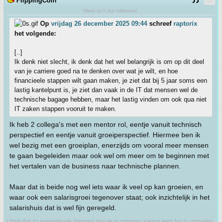
FlippingCoin
Weer zo'n kut millennial.
Op
vrijdag 26 december 2025 09:44
schreef
raptorix
het volgende:
[..]
Ik denk niet slecht, ik denk dat het wel belangrijk is om op dit deel
van je carriere goed na te denken over wat je wilt, en hoe
financieele stappen wilt gaan maken, je ziet dat bij 5 jaar soms een
lastig kantelpunt is, je ziet dan vaak in de IT dat mensen wel de
technische bagage hebben, maar het lastig vinden om ook qua niet
IT zaken stappen vooruit te maken.
Ik heb 2 collega's met een mentor rol, eentje vanuit technisch
perspectief en eentje vanuit groeiperspectief. Hiermee ben ik
wel bezig met een groeiplan, enerzijds om vooral meer mensen
te gaan begeleiden maar ook wel om meer om te beginnen met
het vertalen van de business naar technische plannen.
Maar dat is beide nog wel iets waar ik veel op kan groeien, en
waar ook een salarisgroei tegenover staat; ook inzichtelijk in het
salarishuis dat is wel fijn geregeld.
I think that it’s extraordinarily important that we in computer science keep fun in computing