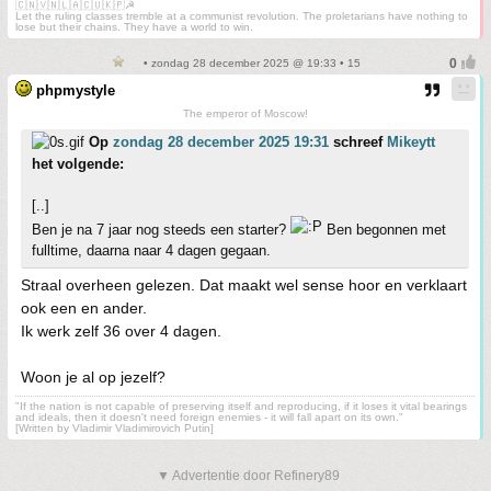
🇨🇳🇻🇳🇱🇦🇨🇺🇰🇵☭
Let the ruling classes tremble at a communist revolution. The proletarians have nothing to
lose but their chains. They have a world to win.
• zondag 28 december 2025 @ 19:33 • 15
phpmystyle
The emperor of Moscow!
Op
zondag 28 december 2025 19:31
schreef
Mikeytt
het volgende:
[..]
Ben je na 7 jaar nog steeds een starter?
Ben begonnen met
fulltime, daarna naar 4 dagen gegaan.
Straal overheen gelezen. Dat maakt wel sense hoor en verklaart
ook een en ander.
Ik werk zelf 36 over 4 dagen.
Woon je al op jezelf?
"If the nation is not capable of preserving itself and reproducing, if it loses it vital bearings
and ideals, then it doesn't need foreign enemies - it will fall apart on its own."
[Written by Vladimir Vladimirovich Putin]
▼ Advertentie door Refinery89