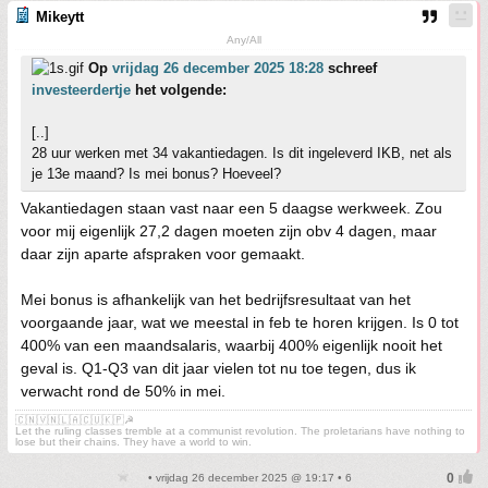
Mikeytt
Any/All
Op
vrijdag 26 december 2025 18:28
schreef
investeerdertje
het volgende:
[..]
28 uur werken met 34 vakantiedagen. Is dit ingeleverd IKB, net als
je 13e maand? Is mei bonus? Hoeveel?
Vakantiedagen staan vast naar een 5 daagse werkweek. Zou
voor mij eigenlijk 27,2 dagen moeten zijn obv 4 dagen, maar
daar zijn aparte afspraken voor gemaakt.
Mei bonus is afhankelijk van het bedrijfsresultaat van het
voorgaande jaar, wat we meestal in feb te horen krijgen. Is 0 tot
400% van een maandsalaris, waarbij 400% eigenlijk nooit het
geval is. Q1-Q3 van dit jaar vielen tot nu toe tegen, dus ik
verwacht rond de 50% in mei.
🇨🇳🇻🇳🇱🇦🇨🇺🇰🇵☭
Let the ruling classes tremble at a communist revolution. The proletarians have nothing to
lose but their chains. They have a world to win.
• vrijdag 26 december 2025 @ 19:17 • 6