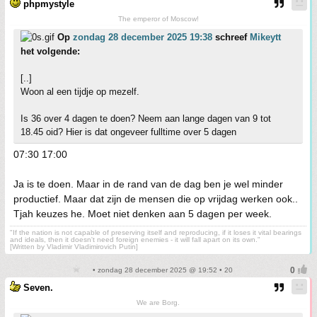
phpmystyle
The emperor of Moscow!
Op
zondag 28 december 2025 19:38
schreef
Mikeytt
het volgende:
[..]
Woon al een tijdje op mezelf.
Is 36 over 4 dagen te doen? Neem aan lange dagen van 9 tot
18.45 oid? Hier is dat ongeveer fulltime over 5 dagen
07:30 17:00
Ja is te doen. Maar in de rand van de dag ben je wel minder
productief. Maar dat zijn de mensen die op vrijdag werken ook..
Tjah keuzes he. Moet niet denken aan 5 dagen per week.
"If the nation is not capable of preserving itself and reproducing, if it loses it vital bearings
and ideals, then it doesn't need foreign enemies - it will fall apart on its own."
[Written by Vladimir Vladimirovich Putin]
• zondag 28 december 2025 @ 19:52 • 20
Seven.
We are Borg.