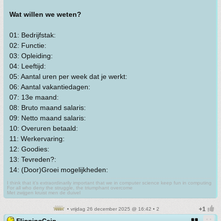
Wat willen we weten?
01: Bedrijfstak:
02: Functie:
03: Opleiding:
04: Leeftijd:
05: Aantal uren per week dat je werkt:
06: Aantal vakantiedagen:
07: 13e maand:
08: Bruto maand salaris:
09: Netto maand salaris:
10: Overuren betaald:
11: Werkervaring:
12: Goodies:
13: Tevreden?:
14: (Door)Groei mogelijkheden:
I think that it’s extraordinarily important that we in computer science keep fun in computing
For all who deny the struggle, the triumphant overcome
Met zwijgen kruist men de duivel
• vrijdag 26 december 2025 @ 16:42 • 2