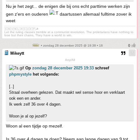
Nu je het zegt... de enigen die bij ons echt parttime werken zijn
gen z'ers en ouderen
daartussen allemaal fulltime zover ik
weet
🇨🇳🇻🇳🇱🇦🇨🇺🇰🇵☭
Let the ruling classes tremble at a communist revolution. The proletarians have nothing to
lose but their chains. They have a world to win.
• zondag 28 december 2025 @ 19:38 • 18
Mikeytt
Any/All
Op
zondag 28 december 2025 19:33
schreef
phpmystyle
het volgende:
[..]
Straal overheen gelezen. Dat maakt wel sense hoor en verklaart
ook een en ander.
Ik werk zelf 36 over 4 dagen.
Woon je al op jezelf?
Woon al een tijdje op mezelf.
Is 36 over 4 dagen te doen? Neem aan lange dagen van 9 tot