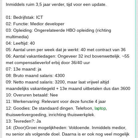
Inmiddels ruim 3,5 jaar verder, tijd voor een update.
01: Bedrijfstak: ICT
02: Functie: Medior developer
03: Opleiding: Ongerelateerde HBO opleiding (richting
multimedia)
04: Leeftijd: 40
05: Aantal uren per week dat je werkt: 40 met contract van 36
06: Aantal vakantiedagen: Ongeveer 32 incl bovenwettelijk. ~55
met compensatieverlof erbij door 36/40 uur
07: 13e maand: ja
08: Bruto maand salaris: 4300
09: Netto maand salaris: 3200, maar laat vrijwel altijd
maandelijks vakantiegeld + 13e maand uitbetalen dus dan 3600
10: Overuren betaald: Nee
11: Werkervaring: Relevant voor deze functie 4 jaar
12: Goodies: De standaard dingen. Telefoon,
laptop
,
thuiswerkvergoeding, inrichting thuiswerkplek.
13: Tevreden?: Ja
14: (Door)Groei mogelijkheden: Voldoende. Inmiddels medior,
nu senior als volgende doel. Daarna is er ook nog veel mogelijk