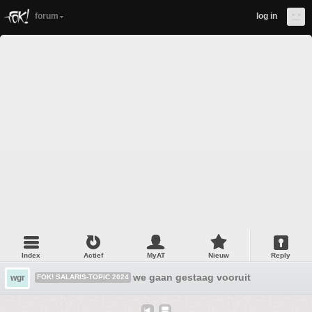
forum
log in
Index
Actief
MyAT
Nieuw
Reply
we gaan gestaag vooruit
wgr
FOK! SALARIS-TOPIC 2024