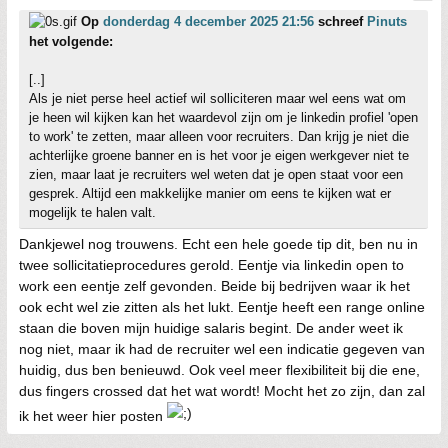
Op
donderdag 4 december 2025 21:56
schreef
Pinuts
het volgende:
[..]
Als je niet perse heel actief wil solliciteren maar wel eens wat om
je heen wil kijken kan het waardevol zijn om je linkedin profiel 'open
to work' te zetten, maar alleen voor recruiters. Dan krijg je niet die
achterlijke groene banner en is het voor je eigen werkgever niet te
zien, maar laat je recruiters wel weten dat je open staat voor een
gesprek. Altijd een makkelijke manier om eens te kijken wat er
mogelijk te halen valt.
Dankjewel nog trouwens. Echt een hele goede tip dit, ben nu in
twee sollicitatieprocedures gerold. Eentje via linkedin open to
work een eentje zelf gevonden. Beide bij bedrijven waar ik het
ook echt wel zie zitten als het lukt. Eentje heeft een range online
staan die boven mijn huidige salaris begint. De ander weet ik
nog niet, maar ik had de recruiter wel een indicatie gegeven van
huidig, dus ben benieuwd. Ook veel meer flexibiliteit bij die ene,
dus fingers crossed dat het wat wordt! Mocht het zo zijn, dan zal
ik het weer hier posten