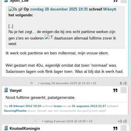
Sport_Life
Op
zondag 28 december 2025 19:35
schreef
Mikeytt
het volgende:
[..]
Nu je het zegt... de enigen die bij ons echt parttime werken zijn
gen z'ers en ouderen
daartussen allemaal fulltime zover ik
weet
Ik werk ook parttime en ben millennial, mijn vrouw idem.
Wel gestart met 40u, eigenlijk omdat dat toen 'normaal' was.
Salarissen lagen ook flink lager toen. Was al blij dat ik werk had.
• zondag 28 december 2025 @ 22:43 • 23
Vanyel
Nooit fulltime gewerkt, patatgeneratie.
Op
28 februari 2012 19:20
schreef
lezzer
en op
31 augustus 2013 21:27
schreef
DancingPhoebe
:
Jezus, Vanyel, wat een fantastische tips geef jij toch altijd!
• vrijdag 9 januari 2026 @ 19:56 • 24
KnutselKoningin