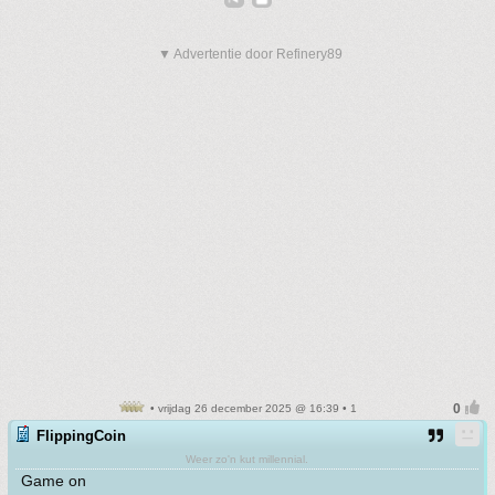
▼ Advertentie door Refinery89
• vrijdag 26 december 2025 @ 16:39 • 1
FlippingCoin
Weer zo'n kut millennial.
Game on