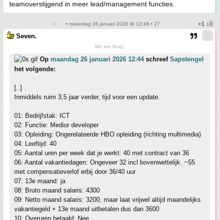
teamoverstijgend in meer lead/management functies.
• maandag 26 januari 2026 @ 12:48 • 27
Seven.
We are Borg.
Op
maandag 26 januari 2026 12:44
schreef
Sapstengel
het volgende:
[..]
Inmiddels ruim 3,5 jaar verder, tijd voor een update.
01: Bedrijfstak: ICT
02: Functie: Medior developer
03: Opleiding: Ongerelateerde HBO opleiding (richting multimedia)
04: Leeftijd: 40
05: Aantal uren per week dat je werkt: 40 met contract van 36
06: Aantal vakantiedagen: Ongeveer 32 incl bovenwettelijk. ~55
met compensatieverlof erbij door 36/40 uur
07: 13e maand: ja
08: Bruto maand salaris: 4300
09: Netto maand salaris: 3200, maar laat vrijwel altijd maandelijks
vakantiegeld + 13e maand uitbetalen dus dan 3600
10: Overuren betaald: Nee