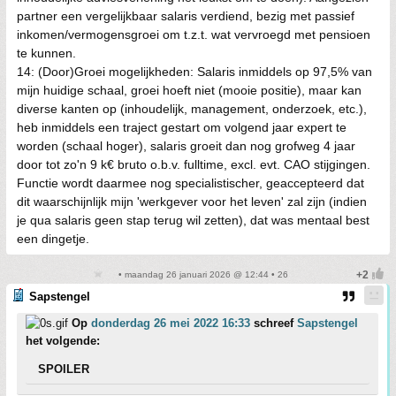
partner een vergelijkbaar salaris verdiend, bezig met passief
inkomen/vermogensgroei om t.z.t. wat vervroegd met pensioen
te kunnen.
14: (Door)Groei mogelijkheden: Salaris inmiddels op 97,5% van
mijn huidige schaal, groei hoeft niet (mooie positie), maar kan
diverse kanten op (inhoudelijk, management, onderzoek, etc.),
heb inmiddels een traject gestart om volgend jaar expert te
worden (schaal hoger), salaris groeit dan nog grofweg 4 jaar
door tot zo'n 9 k€ bruto o.b.v. fulltime, excl. evt. CAO stijgingen.
Functie wordt daarmee nog specialistischer, geaccepteerd dat
dit waarschijnlijk mijn 'werkgever voor het leven' zal zijn (indien
je qua salaris geen stap terug wil zetten), dat was mentaal best
een dingetje.
• maandag 26 januari 2026 @ 12:44 • 26
Sapstengel
Op
donderdag 26 mei 2022 16:33
schreef
Sapstengel
het volgende:
SPOILER