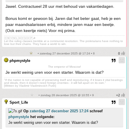
Jawel. Contractueel 28 uur met behoud van vakantiedagen.
Bonus komt er gewoon bij. Jaren dat het beter gaat, heb je een
paar maandsalarissen erbij, mindere jaren maar een beetje.
(Ook een keertje niets) Voor mij prima.
🇨🇳🇻🇳🇱🇦🇨🇺🇰🇵☭
Let the ruling classes tremble at a communist revolution. The proletarians have nothing to
lose but their chains. They have a world to win.
• zaterdag 27 december 2025 @ 17:24 • 8
phpmystyle
The emperor of Moscow!
Je werkt weinig uren voor een starter. Waarom is dat?
"If the nation is not capable of preserving itself and reproducing, if it loses it vital bearings
and ideals, then it doesn't need foreign enemies - it will fall apart on its own."
[Written by Vladimir Vladimirovich Putin]
• zondag 28 december 2025 @ 10:55 • 9
Sport_Life
Op
zaterdag 27 december 2025 17:24
schreef
phpmystyle
het volgende:
Je werkt weinig uren voor een starter. Waarom is dat?