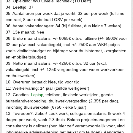
03: Opleiding: WO Civiele Techniek (TU Delft)
04: Leeftijd: 37
05: Aantal uren per week dat je werkt: 32 uur per week (fulltime
contract, 8 uur onbetaald OSV per week)
06: Aantal vakantiedagen: 34 (bij fulltime, dus kleine 7 weken)
07: 13e maand: Nee
08: Bruto maand salaris: +/- 8065€ o.b.v. fulltime (+/- 6500€ voor
32 uur p/w. excl. vakantiegeld, incl. +/- 250€ aan WKR-potjes
zoals vitaliteitsbudget en bijdrage voor thuisinternet, -zorgkosten
en -mobiliteitsbudget)
09: Netto maand salaris: +/- 4260€ o.b.v. 32 uur (excl.
vakantiegeld, incl. +/- 125€ vergoeding voor woon-werkverkeer
en thuiswerken)
10: Overuren betaald: Nee, tijd voor tijd
11: Werkervaring: 14 jaar (zelfde werkgever)
12: Goodies:
Laptop
, telefoon, flexibele werktijden, goede
buitenlandvergoeding, thuiswerkvergoeding (2.35€ per dag),
inrichting thuiswerkplek (€750,- elke 5 jaar)
13: Tevreden?: Zeker! Leuk werk, collega’s en salaris. Ik werk 4
dagen per week, vaak 2-3 thuis. Balans projectmanagement en
consultancy is delicaat (ben hier zelf verantwoordelijk voor, vind
inhoudelijke adviesverlening het leukst om te doen). Aangezien