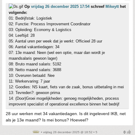
Op
vrijdag 26 december 2025 17:54
schreef
Mikeytt
het
volgende:
01: Bedrijfstak: Logistiek
02: Functie: Process Improvement Coordinator
03: Opleiding: Economy & Logistics
04: Leeftijd: 28
05: Aantal uren per week dat je werkt: Officieel 28 uur
06: Aantal vakantiedagen: 34
07: 13e maand: Neen (wel een optie, maar dan wordt je
maandsalaris gewoon lager)
08: Bruto maand salaris: 5192
09: Netto maand salaris: 3688
10: Overuren betaald: Nee
11: Werkervaring: 7 jaar
12: Goodies: NS kaart, fiets van de zaak, bonus uitbetaling in mei
13: Tevreden?: gewoon prima
14: (Door)Groei mogelijkheden: genoeg mogelijkheden, process
improvent specialist of operational excellence binnen het bedrijf
28 uur werken met 34 vakantiedagen. Is dit ingeleverd IKB, net
als je 13e maand? Is mei bonus? Hoeveel?
• vrijdag 26 december 2025 @ 18:52 • 5