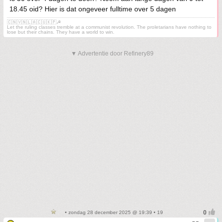
18.45 oid? Hier is dat ongeveer fulltime over 5 dagen
🇨🇳🇻🇳🇱🇦🇨🇺🇰🇵☭
Let the ruling classes tremble at a communist revolution. The proletarians have nothing to
lose but their chains. They have a world to win.
▼ Advertentie door Refinery89
• zondag 28 december 2025 @ 19:39 • 19