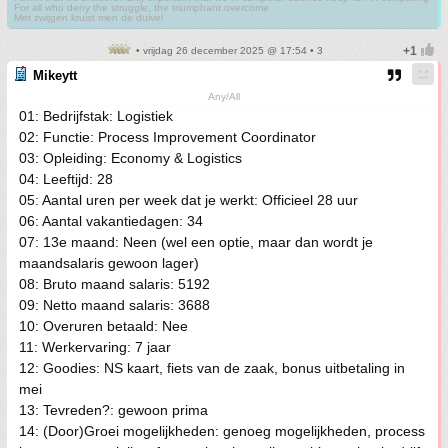
For all who deny the struggle, the triumphant overcome
Met zwijgen kruist men de duivel
• vrijdag 26 december 2025 @ 17:54 • 3
Mikeytt
Any/All
01: Bedrijfstak: Logistiek
02: Functie: Process Improvement Coordinator
03: Opleiding: Economy & Logistics
04: Leeftijd: 28
05: Aantal uren per week dat je werkt: Officieel 28 uur
06: Aantal vakantiedagen: 34
07: 13e maand: Neen (wel een optie, maar dan wordt je
maandsalaris gewoon lager)
08: Bruto maand salaris: 5192
09: Netto maand salaris: 3688
10: Overuren betaald: Nee
11: Werkervaring: 7 jaar
12: Goodies: NS kaart, fiets van de zaak, bonus uitbetaling in
mei
13: Tevreden?: gewoon prima
14: (Door)Groei mogelijkheden: genoeg mogelijkheden, process