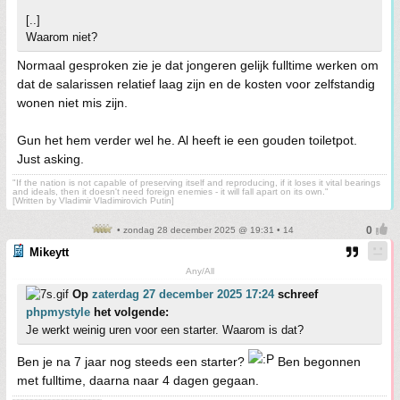
[..]
Waarom niet?
Normaal gesproken zie je dat jongeren gelijk fulltime werken om
dat de salarissen relatief laag zijn en de kosten voor zelfstandig
wonen niet mis zijn.
Gun het hem verder wel he. Al heeft ie een gouden toiletpot.
Just asking.
"If the nation is not capable of preserving itself and reproducing, if it loses it vital bearings
and ideals, then it doesn't need foreign enemies - it will fall apart on its own."
[Written by Vladimir Vladimirovich Putin]
• zondag 28 december 2025 @ 19:31 • 14
Mikeytt
Any/All
Op
zaterdag 27 december 2025 17:24
schreef
phpmystyle
het volgende:
Je werkt weinig uren voor een starter. Waarom is dat?
Ben je na 7 jaar nog steeds een starter?
Ben begonnen
met fulltime, daarna naar 4 dagen gegaan.