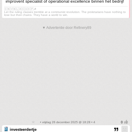
improvent specialist of operational excellence binnen het bedrijf
🇨🇳🇻🇳🇱🇦🇨🇺🇰🇵☭
Let the ruling classes tremble at a communist revolution. The proletarians have nothing to
lose but their chains. They have a world to win.
▼ Advertentie door Refinery89
• vrijdag 26 december 2025 @ 18:28 • 4
investeerdertje