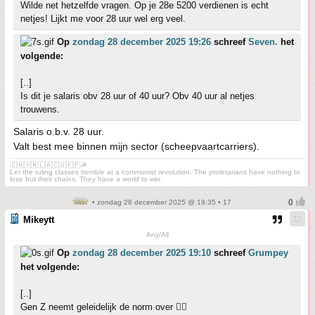
Wilde net hetzelfde vragen. Op je 28e 5200 verdienen is echt
netjes! Lijkt me voor 28 uur wel erg veel.
Op
zondag 28 december 2025 19:26
schreef
Seven.
het
volgende:
[..]
Is dit je salaris obv 28 uur of 40 uur? Obv 40 uur al netjes
trouwens.
Salaris o.b.v. 28 uur.
Valt best mee binnen mijn sector (scheepvaartcarriers).
🇨🇳🇻🇳🇱🇦🇨🇺🇰🇵☭
Let the ruling classes tremble at a communist revolution. The proletarians have nothing to
lose but their chains. They have a world to win.
• zondag 28 december 2025 @ 19:35 • 17
Mikeytt
Any/All
Op
zondag 28 december 2025 19:10
schreef
Grumpey
het volgende:
[..]
Gen Z neemt geleidelijk de norm over 👍🏼