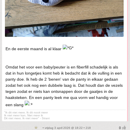
En de eerste maand is al klaar
Omdat het voor een baby/peuter is en fiberfill schadelijk is als
dat in hun longetjes komt heb ik bedacht dat ik de vulling in een
panty doe. Ik heb de 2 'benen' van de panty in elkaar gedaan
zodat het ook nog een dubbele laag is. Dat houdt dan de vezels
tegen zodat er niets kan ontsnappen door de gaatjes in de
haaksteken. En een panty leek me qua vorm wel handig voor
een slang
"Ik dit niet meer, Ik dit nooit meer
Ik niet meer kan, Niet meer ik
Dit niet meer, Ik niet meer" - Strani
• vrijdag 3 april 2026 @ 18:22 • 218