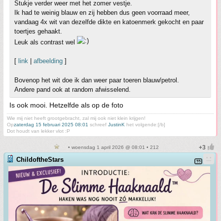
Stukje verder weer met het zomer vestje.
Ik had te weinig blauw en zij hebben dus geen voorraad meer,
vandaag 4x wit van dezelfde dikte en katoenmerk gekocht en paar
toertjes gehaakt.
Leuk als contrast wel
[
link
|
afbeelding
]
Bovenop het wit doe ik dan weer paar toeren blauw/petrol.
Andere pand ook at random afwisselend.
Is ook mooi. Hetzelfde als op de foto
Wie mij niet heeft grootgebracht, zal mij ook niet klein krijgen!
Op
zaterdag 15 februari 2025 08:01
schreef
JustinK
het volgende:[/b]
Dot houdt van lekker vlot :P
• woensdag 1 april 2026 @ 08:01 • 212
ChildoftheStars