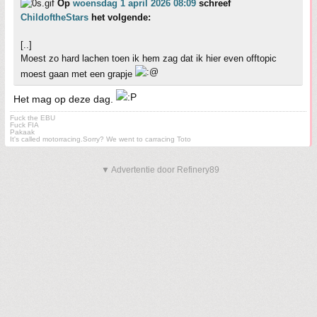
Op
woensdag 1 april 2026 08:09
schreef
ChildoftheStars
het volgende:
[..]
Moest zo hard lachen toen ik hem zag dat ik hier even offtopic
moest gaan met een grapje
Het mag op deze dag.
Fuck the EBU
Fuck FIA
Pakaak
It's called motorracing.Sorry? We went to carracing Toto
▼ Advertentie door Refinery89