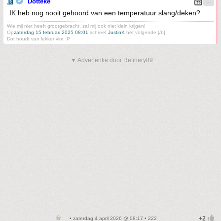
Dotteke
IK heb nog nooit gehoord van een temperatuur slang/deken?
Wie mij niet heeft grootgebracht, zal mij ook niet klein krijgen!
Op
zaterdag 15 februari 2025 08:01
schreef
JustinK
het volgende:[/b]
Dot houdt van lekker vlot :P
▼ Advertentie door Refinery89
• zaterdag 4 april 2026 @ 08:17 • 222