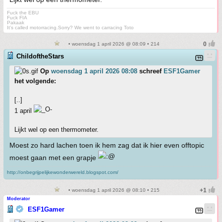
Fuck the EBU
Fuck FIA
Pakaak
It's called motorracing.Sorry? We went to carracing Toto
• woensdag 1 april 2026 @ 08:09 • 214
ChildoftheStars
Op
woensdag 1 april 2026 08:08
schreef
ESF1Gamer
het volgende:
[..]
1 april
Lijkt wel op een thermometer.
Moest zo hard lachen toen ik hem zag dat ik hier even offtopic
moest gaan met een grapje
http://onbegrijpelijkewonderwereld.blogspot.com/
• woensdag 1 april 2026 @ 08:10 • 215
Moderator
ESF1Gamer