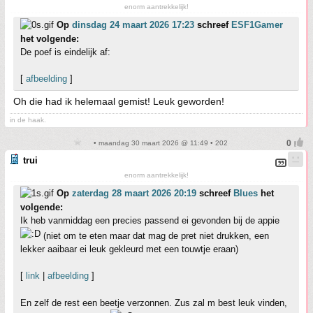
enorm aantrekkelijk!
Op
dinsdag 24 maart 2026 17:23
schreef
ESF1Gamer
het volgende:
De poef is eindelijk af:
[
afbeelding
]
Oh die had ik helemaal gemist! Leuk geworden!
in de haak.
• maandag 30 maart 2026 @ 11:49 • 202
trui
enorm aantrekkelijk!
Op
zaterdag 28 maart 2026 20:19
schreef
Blues
het
volgende:
Ik heb vanmiddag een precies passend ei gevonden bij de appie
(niet om te eten maar dat mag de pret niet drukken, een
lekker aaibaar ei leuk gekleurd met een touwtje eraan)
[
link
|
afbeelding
]
En zelf de rest een beetje verzonnen. Zus zal m best leuk vinden,