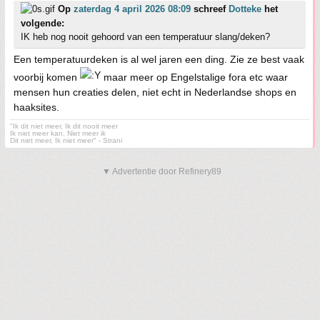
Op
zaterdag 4 april 2026 08:09
schreef
Dotteke
het
volgende:
IK heb nog nooit gehoord van een temperatuur slang/deken?
Een temperatuurdeken is al wel jaren een ding. Zie ze best vaak
voorbij komen
maar meer op Engelstalige fora etc waar
mensen hun creaties delen, niet echt in Nederlandse shops en
haaksites.
"Ik dit niet meer, Ik dit nooit meer
Ik niet meer kan, Niet meer ik
Dit niet meer, Ik niet meer" - Strani
▼ Advertentie door Refinery89