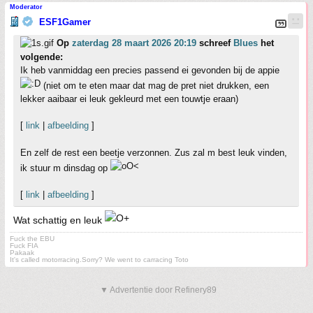
Moderator
ESF1Gamer
Op
zaterdag 28 maart 2026 20:19
schreef
Blues
het
volgende:
Ik heb vanmiddag een precies passend ei gevonden bij de appie
(niet om te eten maar dat mag de pret niet drukken, een
lekker aaibaar ei leuk gekleurd met een touwtje eraan)
[
link
|
afbeelding
]
En zelf de rest een beetje verzonnen. Zus zal m best leuk vinden,
ik stuur m dinsdag op
[
link
|
afbeelding
]
Wat schattig en leuk
Fuck the EBU
Fuck FIA
Pakaak
It's called motorracing.Sorry? We went to carracing Toto
▼ Advertentie door Refinery89