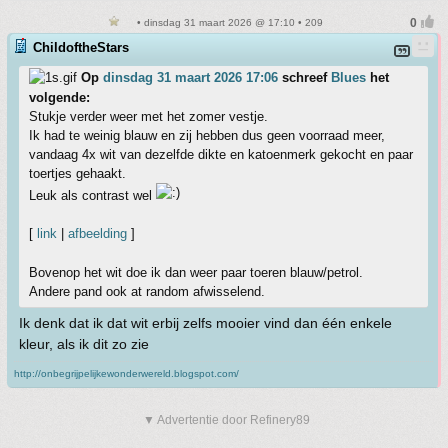
• dinsdag 31 maart 2026 @ 17:10 • 209
ChildoftheStars
Op
dinsdag 31 maart 2026 17:06
schreef
Blues
het
volgende:
Stukje verder weer met het zomer vestje.
Ik had te weinig blauw en zij hebben dus geen voorraad meer,
vandaag 4x wit van dezelfde dikte en katoenmerk gekocht en paar
toertjes gehaakt.
Leuk als contrast wel
[
link
|
afbeelding
]
Bovenop het wit doe ik dan weer paar toeren blauw/petrol.
Andere pand ook at random afwisselend.
Ik denk dat ik dat wit erbij zelfs mooier vind dan één enkele
kleur, als ik dit zo zie
http://onbegrijpelijkewonderwereld.blogspot.com/
▼ Advertentie door Refinery89