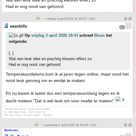
Wat een leuk idee en prachtig kleuren effect zo.
Had er nog nooit van gehoord.
• vrijdag 3 april 2026 @ 20:47 • 220
essnhills
Op
vrijdag 3 april 2026 18:43
schreef
Blues
het
volgende:
[..]
Wat een leuk idee en prachtig kleuren effect zo.
Had er nog nooit van gehoord.
Temperatuurdekens kom ik al jaren tegen online, maar vond het
nooit leuk genoeg om er eentje te maken.
En nu kwam ik laatst dus een temperatuurslang tegen en ik
dacht meteen "Dat is wél leuk om voor neefje te maken!”
"Ik dit niet meer, Ik dit nooit meer
Ik niet meer kan, Niet meer ik
Dit niet meer, Ik niet meer" - Strani
• zaterdag 4 april 2026 @ 08:09 • 221
Moderator