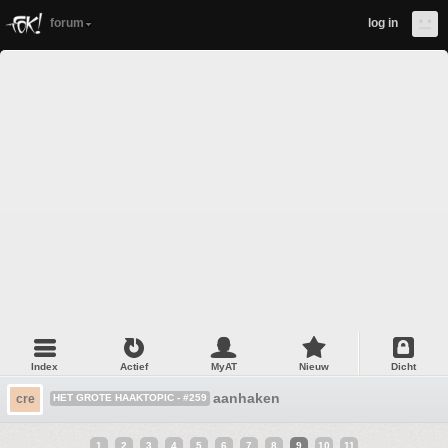
forum
log in
Index
Actief
MyAT
Nieuw
Dicht
aanhaken
cre
HET GROTE HAAKTOPIC - #259
1
2
3
4
5
6
7
8
9
10
11