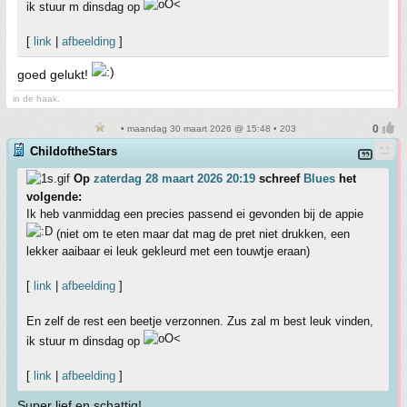
ik stuur m dinsdag op
[
link
|
afbeelding
]
goed gelukt!
in de haak.
• maandag 30 maart 2026 @ 15:48 • 203
ChildoftheStars
Op
zaterdag 28 maart 2026 20:19
schreef
Blues
het
volgende:
Ik heb vanmiddag een precies passend ei gevonden bij de appie
(niet om te eten maar dat mag de pret niet drukken, een
lekker aaibaar ei leuk gekleurd met een touwtje eraan)
[
link
|
afbeelding
]
En zelf de rest een beetje verzonnen. Zus zal m best leuk vinden,
ik stuur m dinsdag op
[
link
|
afbeelding
]
Super lief en schattig!