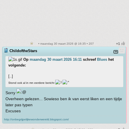
• maandag 30 maart 2026 @ 16:35 • 207
ChildoftheStars
Op
maandag 30 maart 2026 16:11
schreef
Blues
het
volgende:
[..]
Stond ook al in mn eerdere bericht
Sorry
Overheen gelezen... Sowieso ben ik van eerst liken en een tijdje
later pas typen
Excuses
http://onbegrijpelijkewonderwereld.blogspot.com/