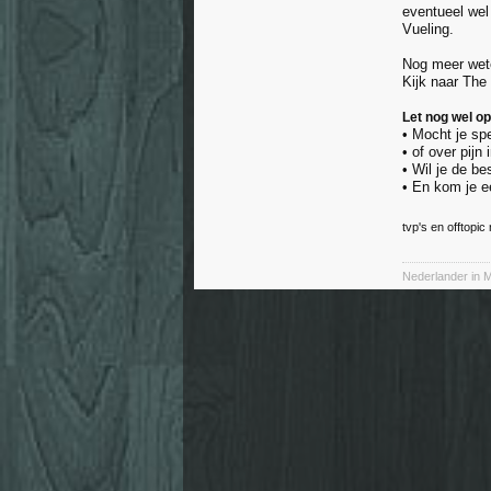
eventueel wel
Vueling.
Nog meer wet
Kijk naar The
Let nog wel op
• Mocht je sp
• of over pijn 
• Wil je de be
• En kom je e
tvp's en offtopic
Nederlander in M