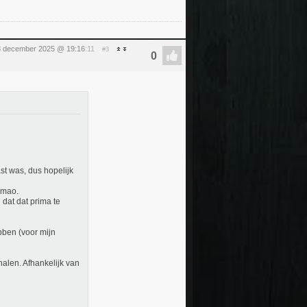
8 december 2025 @ 19:16
:11
#3
st was, dus hopelijk
imao.
 dat dat prima te
bben (voor mijn
halen. Afhankelijk van