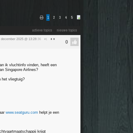
1
2
3
4
5
actieve topics
nieuwe topics
8 december 2025 @ 13:28
:36
#1
kan ik vluchtinfo vinden, heeft een
an Singapore Airlines?
 het vliegtuig?
Maar
www.seatguru.com
helpt je een
uchtvaartmaatschappij krijgt