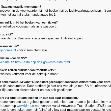
d-)bagage mag ik meenemen?
gegeven in de voorwaarden bij het boeken bij de luchtvaartmaatschappij. So
ken het aantal stuks handbagage tot 1
 vul ik in bij het boeken van een ticket?
te volledige voornaam als in je paspoort.
 op slot?
 naar de VS. Daarvoor kun je een speciaal TSA slot kopen.
an een visum?
jsopreis.nl
voor visuminformatie
 visum voor de VS?
website
en
http://esta.cbp.dhs.gov/esta/esta.html
nkele reizen duurder dan retourtickets?
 worden verkocht voor de zakelijke markt
 ticket van KLM vanaf Dusseldorf goedkoper dan vanaf Amsterdam voor dezel
 de concurrentie. Daar profiteer je hier ook van als je met BA of Lufthansa vl
 fijn dan een directe vlucht en dus ook goedkoper.
ucht via Amsterdam boeken en dan pas daar opstappen?
n deel van een als 1 geheel geboekte reis niet maakt, dan is je ticket niet mee
ht boekt op
www.klm.be
met vertrek vanaf Antwerpen Train Station (ZWE), dan
eer je een ticket boekt bij (bijna) alle low-cost maatschappijen bestaat je reis