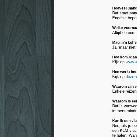
Hoeveel (han
Dat staat aan
Engelse beper
Welke voornaam
Altijd de eers
Mag m'n koffer
Ja, maar niet
Hoe kom ik a
Kijk op
www.wi
Hoe werkt het
Kijk op
deze 
Waarom zijn e
Enkele reizen
Waarom is een
Dat is vanwege
immers minder
Kan ik een vl
Nee, als je ee
een KLM vluc
te halen. Wann