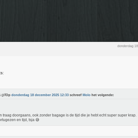
donderdag 1
ts:
Op
donderdag 18 december 2025 12:33
schreef
Molo
het volgende:
jn traag doorgaans, ook zonder bagage is de tijd die je hebt echt super super krap.
rtugezen en tijd, tsja 😅