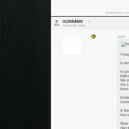
Nederlander in M
ozzietukker
no worries mate
quote:
Vraag
Is ie
In ju
blijft
We mo
Om 18
doen 
Echte
vrouw
In th
hoe l
Maar 
Aan t