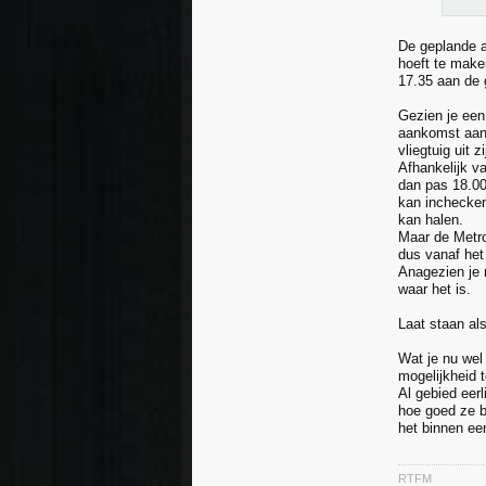
De geplande aa
hoeft te make
17.35 aan de 
Gezien je een 
aankomst aan 
vliegtuig uit zi
Afhankelijk va
dan pas 18.00 
kan inchecken
kan halen.
Maar de Metro
dus vanaf het
Anagezien je n
waar het is.
Laat staan als
Wat je nu wel
mogelijkheid 
Al gebied eerl
hoe goed ze be
het binnen ee
RTFM