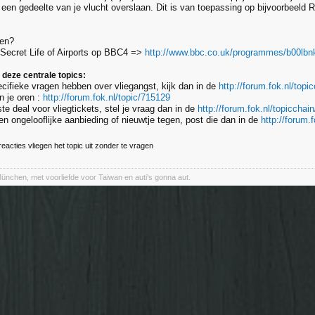
 een gedeelte van je vlucht overslaan. Dit is van toepassing op bijvoorbeeld R
en?
 Secret Life of Airports op BBC4 =>
http://www.bbc.co.uk/programmes/b00lbn
 deze centrale topics:
ecifieke vragen hebben over vliegangst, kijk dan in de
http://forum.fok.nl/topi
in je oren :
http://forum.fok.nl/topic/715129
ste deal voor vliegtickets, stel je vraag dan in de
http://forum.fok.nl/topicchai
en ongelooflijke aanbieding of nieuwtje tegen, post die dan in de
http://forum.
 reacties vliegen het topic uit zonder te vragen
ünchen, met voorliefde voor Taiwan en auti's gonna aut.