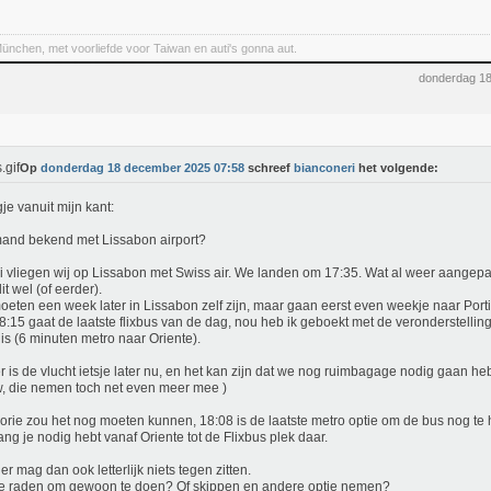
ünchen, met voorliefde voor Taiwan en auti's gonna aut.
donderdag 1
Op
donderdag 18 december 2025 07:58
schreef
bianconeri
het volgende:
je vanuit mijn kant:
mand bekend met Lissabon airport?
ni vliegen wij op Lissabon met Swiss air. We landen om 17:35. Wat al weer aangepa
 dit wel (of eerder).
eten een week later in Lissabon zelf zijn, maar gaan eerst even weekje naar Port
:15 gaat de laatste flixbus van de dag, nou heb ik geboekt met de veronderstelling
is (6 minuten metro naar Oriente).
r is de vlucht ietsje later nu, en het kan zijn dat we nog ruimbagage nodig gaan he
, die nemen toch net even meer mee )
eorie zou het nog moeten kunnen, 18:08 is de laatste metro optie om de bus nog te 
ang je nodig hebt vanaf Oriente tot de Flixbus plek daar.
er mag dan ook letterlijk niets tegen zitten.
e raden om gewoon te doen? Of skippen en andere optie nemen?