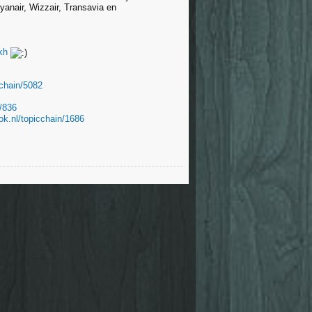
yanair, Wizzair, Transavia en
kh
cchain/5082
n/836
fok.nl/topicchain/1686