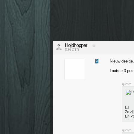
Hojdhopper
R34 GTR
Nieuw deeltje.
Laatste 3 pos
quote:
[..]
Ze zi
En Po
quote: