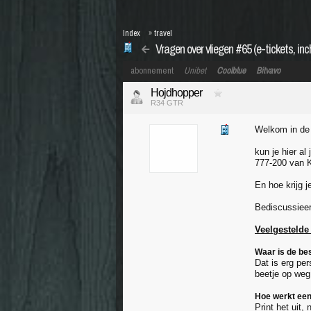
Index
»
travel
Vragen over vliegen #65 (e-tickets, in
abonnement
Unibet
Coolblue
Bitvavo
Hojdhopper
R34 GTR
Welkom in d
kun je hier al
777-200 van K
En hoe krijg j
Bediscussieer
Veelgestelde
Waar is de bes
Dat is erg pe
beetje op weg
Hoe werkt een
Print het uit,