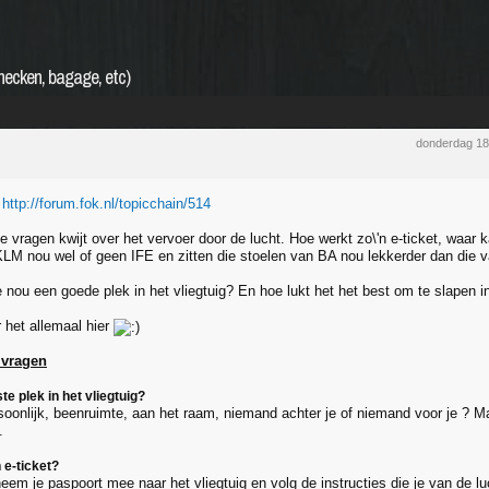
checken, bagage, etc)
donderdag 1
e
http://forum.fok.nl/topicchain/514
 je vragen kwijt over het vervoer door de lucht. Hoe werkt zo\'n e-ticket, waar 
LM nou wel of geen IFE en zitten die stoelen van BA nou lekkerder dan die v
e nou een goede plek in het vliegtuig? En hoe lukt het het best om te slapen in
 het allemaal hier
 vragen
te plek in het vliegtuig?
rsoonlijk, beenruimte, aan het raam, niemand achter je of niemand voor je ? 
.
 e-ticket?
 neem je paspoort mee naar het vliegtuig en volg de instructies die je van de l