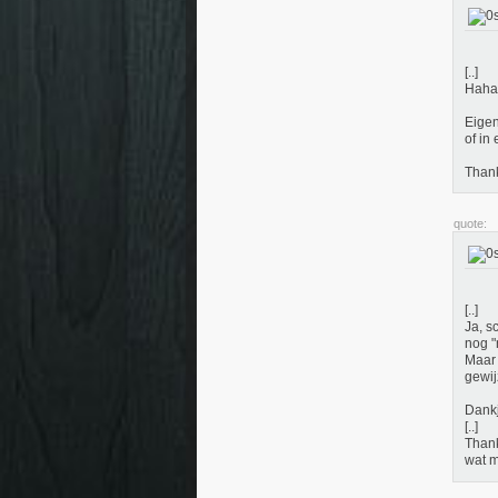
[..]
Haha 
Eigen
of in
Than
quote:
[..]
Ja, s
nog "
Maar 
gewij
Dankj
[..]
Thank
wat m