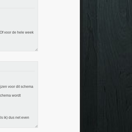
 Of voor de hele week
ijzen voor dit schema
 schema wordt
ls ik) dus net even