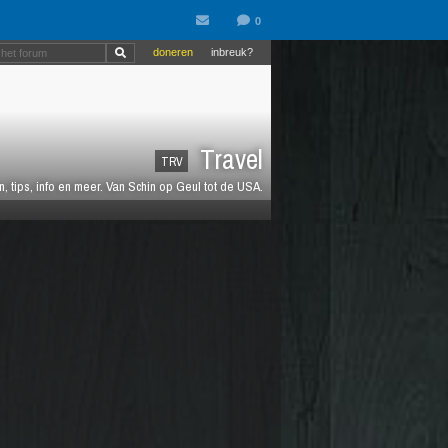
doneren
inbreuk?
Travel
TRV
 tips, info en meer. Van Schin op Geul tot de USA.