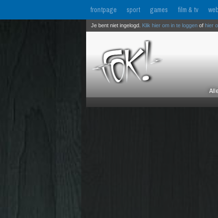
frontpage
sport
games
film & tv
web
Je bent niet ingelogd.
Klik hier om in te loggen
of
hier 
All