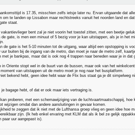
nkomsttijd is 17.35, misschien zelfs ietsje later nu. Ervan uitgaande dat alles 
n om te landen op Lissabon maar rechtstreeks vanuit het noorden land en dat j
gate staat.
vakantievlieger bent zal je niet voorin het toestel zitten, met een beetje gel
de gate, is men een minuut of 5 bezig voor je kan uitstappen, als je in het m
jn.
n de gate is het 5-10 minuten tot de uitgang, waar altijd een opstopping is vo
uur buiten bij de ingang van de metro, dan moet je naar de metro zelf, kaartj
 met je bankpas, maar dat is ook nog 4 trappen naar beneden waar je in dat 
 in Oriente stopt wel in de buurt van de bussen, maar ook van het winkelcentr
 moment van uitstappen uit de metro moet je nog naar het busplatform.
iet bekend hebt, geen idee hebt waar de Flix bus staat ga je dit simpelweg ni
 je bagage hebt, of dat er ook maar iets vertraging is.
 kan proberen, met een schemawijziging van de luchtvaartmaatschappij, hoe k
tot wijzigen omdat dan andere aansluitingen in gevaar komen.
ijkheid te zeggen dat ik niet met de Lufthansa groep vlieg en geen idee hoe ma
reikbaar zijn. (Ik heb enkel ervaring met KLM dat als ik bel ze gelijk oppakke
n paar uur aangepast is).