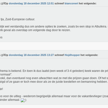
Op
donderdag 18 december 2025 12:51
schreef
bianconeri
het volgende:
tja, Zuid-Europese cultuur.
lijk wel verstandig dus om andere opties te zoeken, zoals bv een stop in Albufeira.
 elk geval als overstap om volgende dag door te reizen.
ks
Op
donderdag 18 december 2025 13:27
schreef
Hojdhopper
het volgende:
chema is bekend. En toen ik dus laatst (een week of 3-4 geleden) keek waren de pr
normaal".
oké, dan eventueel nog even afwachten wat ze met die prijzen gaan doen. Of het
zigd of ze gaan er toch mee door als ze de juiste toestellen en bemanning hebben.
e!
s voor de uitleg - wederom begrijpelijk allemaal maar voor de vakantievlieger (zoa
inder allemaal.