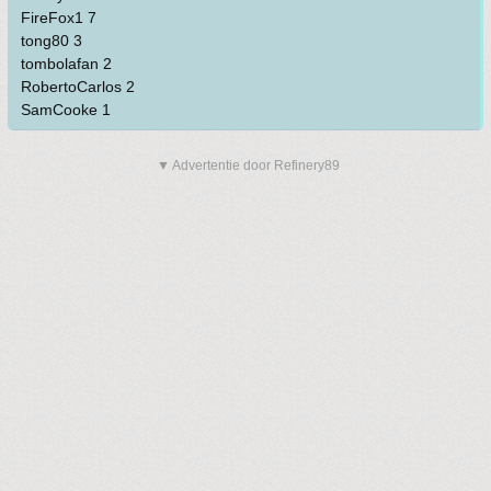
FireFox1 7
tong80 3
tombolafan 2
RobertoCarlos 2
SamCooke 1
▼ Advertentie door Refinery89