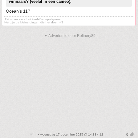
winnaars? (veelal in een cameo).
Ocean's 11?
J'ai vu un escarbot ivre!-Komupolapana
Het zijn de kleine dingen die het doen <3
▼ Advertentie door Refinery89
• woensdag 17 december 2025 @ 14:38 • 12