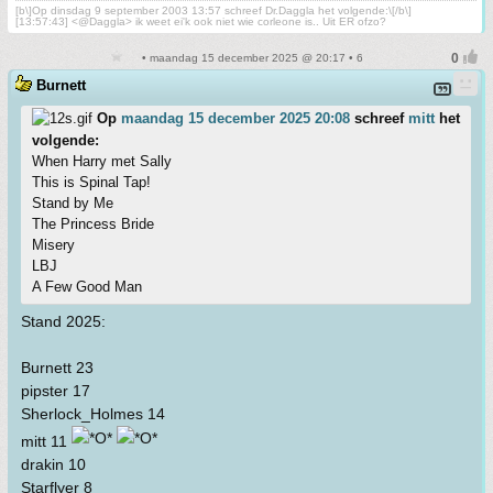
[b\]Op dinsdag 9 september 2003 13:57 schreef Dr.Daggla het volgende:\[/b\]
[13:57:43] <@Daggla> ik weet ei'k ook niet wie corleone is.. Uit ER ofzo?
• maandag 15 december 2025 @ 20:17 • 6
Burnett
Op
maandag 15 december 2025 20:08
schreef
mitt
het
volgende:
When Harry met Sally
This is Spinal Tap!
Stand by Me
The Princess Bride
Misery
LBJ
A Few Good Man
Stand 2025:
Burnett 23
pipster 17
Sherlock_Holmes 14
mitt 11
drakin 10
Starflyer 8