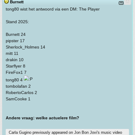
Burnett
tong80 wist het antwoord via een DM: The Player
Stand 2025:
Burnett 24
pipster 17
Sherlock_Holmes 14
mitt 11
drakin 10
Starflyer 8
FireFox1 7
tong80 4
tombolafan 2
RobertoCarlos 2
SamCooke 1
Andere vraag: welke actuelere film?
Carla Gugino previously appeared on Jon Bon Jovi's music video