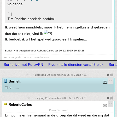
volgende:
[..]
Tim Robbins speelt de hoofdrol.
Ik weet hem inmiddels, maar ik heb hem ingefluisterd gekregen
dus dat telt niet, vind ik
Ik bedoel: ik wil het spel wel graag eerlijk spelen...
Bericht 4% gewijzigd door RobertoCarlos op 20-12-2025 16:25:28
Wat een gekte. Jammer, maar helaas.
Surf prive met PureVPN
Fiverr - alle diensten vanaf 5 piek
Surfs
• zaterdag 20 december 2025 @ 21:12 • 21
Burnett
The ......
• vrijdag 26 december 2025 @ 12:22 • 22
RobertoCarlos
Prima De Luxe!
En toch is er hier iemand in de groep die dit weet en die mij dat