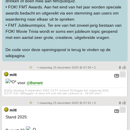
drinken of doen mee aan film/pubquiz.
• FOK! FMT Awards. Aan het eind van het jaar worden speciale
awards bedacht en uitgereikt via een stemming aan users om
waardering naar elkaar uit te spreken.
• FMT Jubileumtopics. Ter ere van het zoveel-jarig bestaan van
FOK! Movie Trivia wordt er soms een jubileum topic geopend
met een aantal zeer grote, creatieve, uitgebreide vragen.
De code voor deze openingspost is terug te vinden op de
wikipagina
• maandag 15 december 2025 @ 07:30 • 2
mitt
voor
@Burnett
[b\]Op dinsdag 9 september 2003 13:57 schreef Dr.Daggla het volgende:\[/b\]
[13:57:43] <@Daggla> ik weet ei'k ook niet wie corleone is.. Uit ER ofzo?
• maandag 15 december 2025 @ 07:31 • 3
mitt
Stand 2025: