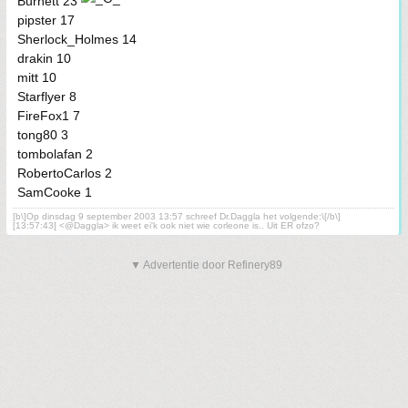
Burnett 23
pipster 17
Sherlock_Holmes 14
drakin 10
mitt 10
Starflyer 8
FireFox1 7
tong80 3
tombolafan 2
RobertoCarlos 2
SamCooke 1
[b\]Op dinsdag 9 september 2003 13:57 schreef Dr.Daggla het volgende:\[/b\]
[13:57:43] <@Daggla> ik weet ei'k ook niet wie corleone is.. Uit ER ofzo?
▼ Advertentie door Refinery89