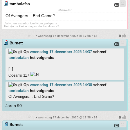
tombolafan
-Miauw-fan
Of Avengers... End Game?
J'ai vu un escarbot ivre!-Komupolapana
Het zijn de kleine dingen die het doen <3
• woensdag 17 december 2025 @ 17:56 • 13
Burnett
Op
woensdag 17 december 2025 14:37
schreef
tombolafan
het volgende:
[..]
Ocean's 11?
Op
woensdag 17 december 2025 14:38
schreef
tombolafan
het volgende:
Of Avengers... End Game?
Jaren 90.
• woensdag 17 december 2025 @ 17:58 • 14
Burnett