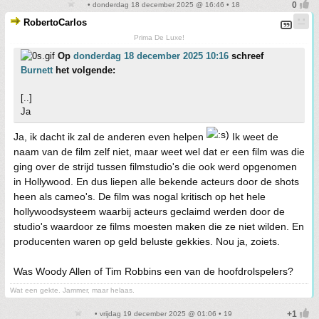
• donderdag 18 december 2025 @ 16:46 • 18
RobertoCarlos
Prima De Luxe!
Op
donderdag 18 december 2025 10:16
schreef
Burnett
het volgende:
[..]
Ja
Ja, ik dacht ik zal de anderen even helpen
Ik weet de
naam van de film zelf niet, maar weet wel dat er een film was die
ging over de strijd tussen filmstudio's die ook werd opgenomen
in Hollywood. En dus liepen alle bekende acteurs door de shots
heen als cameo's. De film was nogal kritisch op het hele
hollywoodsysteem waarbij acteurs geclaimd werden door de
studio's waardoor ze films moesten maken die ze niet wilden. En
producenten waren op geld beluste gekkies. Nou ja, zoiets.
Was Woody Allen of Tim Robbins een van de hoofdrolspelers?
Wat een gekte. Jammer, maar helaas.
• vrijdag 19 december 2025 @ 01:06 • 19