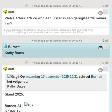
• maandag 15 december 2025 @ 20:21 • 7
mitt
Welke acteur/actrice won een Oscar in een geregiseerde Reiner
film?
[b\]Op dinsdag 9 september 2003 13:57 schreef Dr.Daggla het volgende:\[/b\]
[13:57:43] <@Daggla> ik weet ei'k ook niet wie corleone is.. Uit ER ofzo?
• maandag 15 december 2025 @ 20:31 • 8
Burnett
Kathy Bates
• maandag 15 december 2025 @ 20:46 • 9
mitt
Op
maandag 15 december 2025 20:31
schreef
Burnett
het volgende:
Kathy Bates
Stand 2025:
Burnett 24 ,
pipster 17