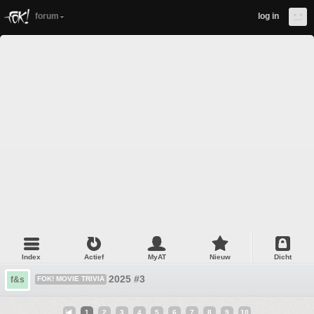
forum
log in
Index
Actief
MyAT
Nieuw
Dicht
2025 #3
f&s
FOK! MOVIE TRIVIA
1
2
3
4
5
6
7
8
9
10