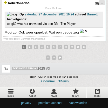
RobertoCarlos
Prima De Luxe!
Op
zaterdag 27 december 2025 16:24
schreef
Burnett
het volgende:
tong80 wist het antwoord via een DM: The Player
Mooi zo. Ook weer opgelost. Wat een gedoe zeg
Wat een gekte. Jammer, maar helaas.
1
2
3
4
5
6
7
8
9
10
11
12
13
2025 #3
f&s
FOK! MOVIE TRIVIA
steun FOK! en koop via een van deze links
Coolblue
Bitvavo
Index
Actief
MyAT
Nieuw
Dicht
privacy
•
premium account
•
voorwaarden