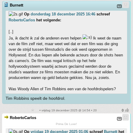
Burnett
Op
donderdag 18 december 2025 16:46
schreef
RobertoCarlos
het volgende:
[..]
Ja, ik dacht ik zal de anderen even helpen
Ik weet de naam
van de film zelf niet, maar weet wel dat er een film was die ging
over de strijd tussen filmstudio's die ook werd opgenomen in
Hollywood. En dus liepen alle bekende acteurs door de shots heen
als cameo's. De film was nogal kritisch op het hele
hollywoodsysteem waarbij acteurs geclaimd werden door de
studio's waardoor ze films moesten maken die ze niet wilden. En
producenten waren op geld beluste gekkies. Nou ja, zoiets.
Was Woody Allen of Tim Robbins een van de hoofdrolspelers?
Tim Robbins speelt de hoofdrol.
• vrijdag 19 december 2025 @ 14:54 • 20
RobertoCarlos
Prima De Luxe!
Op
vrijdag 19 december 2025 01:06
schreef
Burnett
het