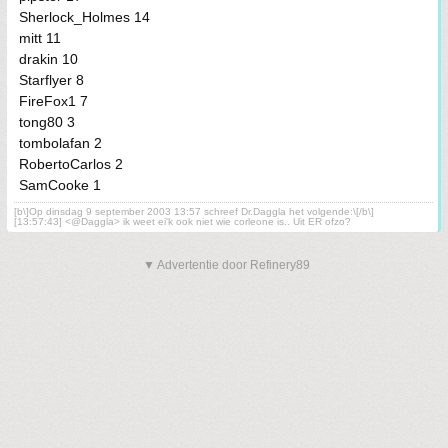
Sherlock_Holmes 14
mitt 11
drakin 10
Starflyer 8
FireFox1 7
tong80 3
tombolafan 2
RobertoCarlos 2
SamCooke 1
[b\]Op dinsdag 9 september 2003 13:57 schreef Dr.Daggla het volgende:\[/b\]
[13:57:43] <@Daggla> ik weet ei'k ook niet wie corleone is.. Uit ER ofzo?
▼ Advertentie door Refinery89