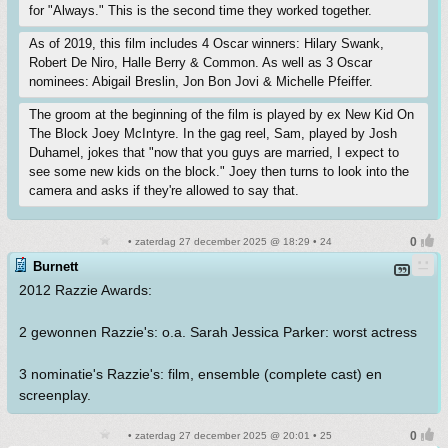
for "Always." This is the second time they worked together.
As of 2019, this film includes 4 Oscar winners: Hilary Swank,
Robert De Niro, Halle Berry & Common. As well as 3 Oscar
nominees: Abigail Breslin, Jon Bon Jovi & Michelle Pfeiffer.
The groom at the beginning of the film is played by ex New Kid On
The Block Joey McIntyre. In the gag reel, Sam, played by Josh
Duhamel, jokes that "now that you guys are married, I expect to
see some new kids on the block." Joey then turns to look into the
camera and asks if they're allowed to say that.
• zaterdag 27 december 2025 @ 18:29 • 24
Burnett
2012 Razzie Awards:
2 gewonnen Razzie's: o.a. Sarah Jessica Parker: worst actress
3 nominatie's Razzie's: film, ensemble (complete cast) en
screenplay.
• zaterdag 27 december 2025 @ 20:01 • 25