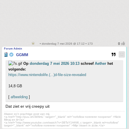
• donderdag 7 mei 2026 @ 17:12 • 173
Forum Admin
GGMM
Op
donderdag 7 mei 2026 10:13
schreef
Aether
het
volgende:
https://www.nintendolife.(...)d-file-size-revealed
14,8 GB
[
afbeelding
]
Dat ziet er vrij creepy uit
Alweer zo'n prachtige post van mij.
<a href="http://puu.sh/3kNmL" target="_blank" rel="nofollow norererer noopener" >Nicki
Minaj en ik</a>
<a href="http://www.youtube.com/watch?v=3BTsY1HAW_c target=_blank rel=nofollow"
target="_blank" rel="nofollow norererer noopener" >Mijn vissen in actie.</a>