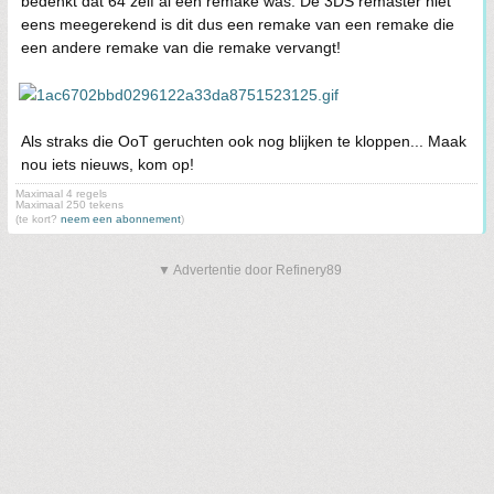
bedenkt dat 64 zelf al een remake was. De 3DS remaster niet
eens meegerekend is dit dus een remake van een remake die
een andere remake van die remake vervangt!
Als straks die OoT geruchten ook nog blijken te kloppen... Maak
nou iets nieuws, kom op!
Maximaal 4 regels
Maximaal 250 tekens
(te kort?
neem een abonnement
)
▼ Advertentie door Refinery89