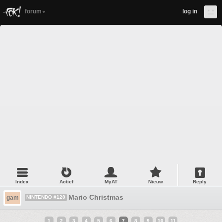
forum
log in
Index
Actief
MyAT
Nieuw
Reply
Mario Christmas
gam
NINTENDO #120
1
2
3
4
5
6
7
8
9
10
11