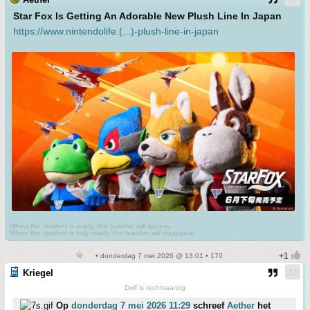
Star Fox Is Getting An Adorable New Plush Line In Japan
https://www.nintendolife.(...)-plush-line-in-japan
When the student is ready, the teacher will appear.
When the student is truly ready, the teacher will disappear.
• donderdag 7 mei 2026 @ 13:01 • 170
Kriegel
Dolf is rechtvaardig
Op
donderdag 7 mei 2026 11:29
schreef
Aether
het