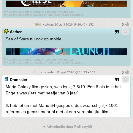
When the student is ready, the teacher will appear.
When the student is truly ready, the teacher will disappear.
• vrijdag 10 april 2026 @ 20:46 • 152
Aether
Sea of Stars nu ook op mobiel
When the student is ready, the teacher will appear.
When the student is truly ready, the teacher will disappear.
• zaterdag 11 april 2026 @ 14:23 • 153
Drankster
Mario Galaxy film gezien, was leuk, 7,5/10. Een 8 als ie in het
Engels was (iets met neefje van 8 jaar).
Ik heb tot en met Mario 64 gespeeld dus waarschijnlijk 1001
referenties gemist maar al met al een vermakelijke film.
▼ Advertentie door Refinery89