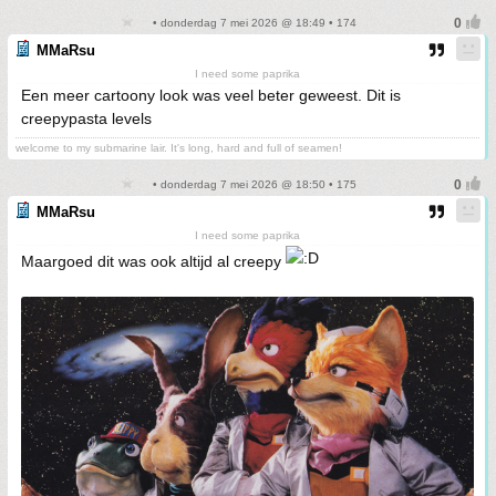
• donderdag 7 mei 2026 @ 18:49 • 174
MMaRsu
I need some paprika
Een meer cartoony look was veel beter geweest. Dit is
creepypasta levels
welcome to my submarine lair. It's long, hard and full of seamen!
• donderdag 7 mei 2026 @ 18:50 • 175
MMaRsu
I need some paprika
Maargoed dit was ook altijd al creepy