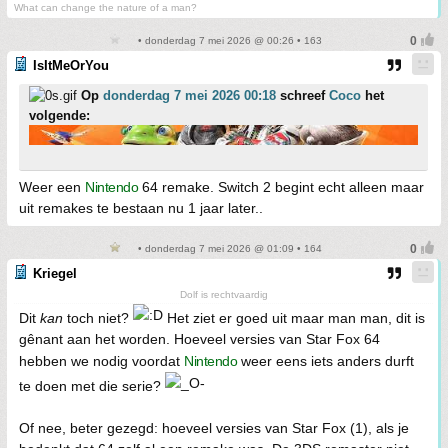
What can change the nature of a man?
• donderdag 7 mei 2026 @ 00:26 • 163
IsItMeOrYou
Op
donderdag 7 mei 2026 00:18
schreef
Coco
het
volgende:
Weer een
Nintendo
64 remake. Switch 2 begint echt alleen maar
uit remakes te bestaan nu 1 jaar later..
• donderdag 7 mei 2026 @ 01:09 • 164
Kriegel
Dolf is rechtvaardig
Dit
kan
toch niet?
Het ziet er goed uit maar man man, dit is
gênant aan het worden. Hoeveel versies van Star Fox 64
hebben we nodig voordat
Nintendo
weer eens iets anders durft
te doen met die serie?
Of nee, beter gezegd: hoeveel versies van Star Fox (1), als je