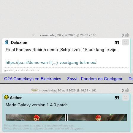
• woensdag 29 april 2026 @ 20:02 • 160
-Deluzion-
Final Fantasy Rebirth demo. Schijnt zo'n 15 uur lang te zijn.
https://pu.nl/demo-van-fi(...)-voortgang-telt-mee/
greetings and salutations
G2A Gamekeys en Electronics
Zavvi - Fandom en Geekgear
De
• donderdag 30 april 2026 @ 16:23 • 161
Aether
Mario Galaxy version 1.4.0 patch
When the student is ready, the teacher will appear.
When the student is truly ready, the teacher will disappear.