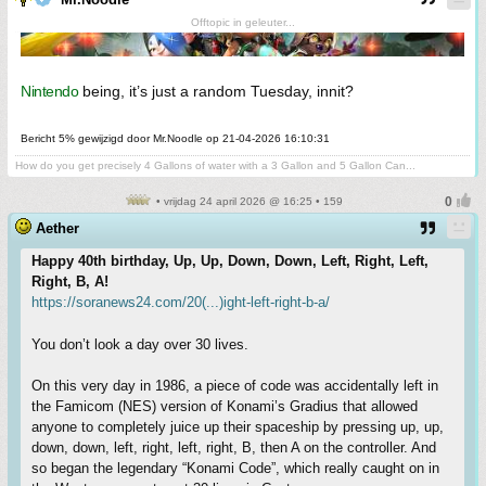
Offtopic in geleuter...
Nintendo
being, it’s just a random Tuesday, innit?
Bericht 5% gewijzigd door Mr.Noodle op 21-04-2026 16:10:31
How do you get precisely 4 Gallons of water with a 3 Gallon and 5 Gallon Can...
• vrijdag 24 april 2026 @ 16:25 • 159
Aether
Happy 40th birthday, Up, Up, Down, Down, Left, Right, Left,
Right, B, A!
https://soranews24.com/20(...)ight-left-right-b-a/
You don’t look a day over 30 lives.
On this very day in 1986, a piece of code was accidentally left in
the Famicom (NES) version of Konami’s Gradius that allowed
anyone to completely juice up their spaceship by pressing up, up,
down, down, left, right, left, right, B, then A on the controller. And
so began the legendary “Konami Code”, which really caught on in