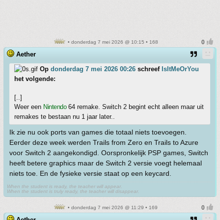
• donderdag 7 mei 2026 @ 10:15 • 168
Aether
Op
donderdag 7 mei 2026 00:26
schreef
IsItMeOrYou
het volgende:
[..]
Weer een
Nintendo
64 remake. Switch 2 begint echt alleen maar uit
remakes te bestaan nu 1 jaar later..
Ik zie nu ook ports van games die totaal niets toevoegen.
Eerder deze week werden Trails from Zero en Trails to Azure
voor Switch 2 aangekondigd. Oorspronkelijk PSP games, Switch
heeft betere graphics maar de Switch 2 versie voegt helemaal
niets toe. En de fysieke versie staat op een keycard.
When the student is ready, the teacher will appear.
When the student is truly ready, the teacher will disappear.
• donderdag 7 mei 2026 @ 11:29 • 169
Aether