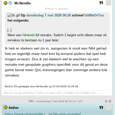
Mr.Noodle
Offtopic in geleuter...
Op
donderdag 7 mei 2026 00:26
schreef
IsItMeOrYou
het volgende:
[..]
Weer een
Nintendo
64 remake. Switch 2 begint echt alleen maar uit
remakes te bestaan nu 1 jaar later..
Ik heb er stiekem wel zin in, aangezien ik nooit een N64 gehad
heb en eigenlijk maar heel kort bij iemand anders dat spel heb
mogen ervaren. Dus ik zat stiekem wel te wachten op een
remake met geupdate graphics specifiek voor dit geval en deze
game bevat meer QoL-toevoegingen dan sommige andere luie
remakes.
Bericht 3% gewijzigd door Mr.Noodle op 07-05-2026 10:29:38
How do you get precisely 4 Gallons of water with a 3 Gallon and 5 Gallon Can...
• donderdag 7 mei 2026 @ 10:13 • 167
Aether
https://www.nintendolife.(...)d-file-size-revealed