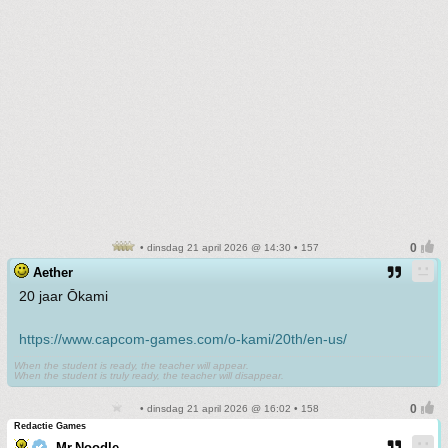
• dinsdag 21 april 2026 @ 14:30 • 157
Aether
20 jaar Ōkami
https://www.capcom-games.com/o-kami/20th/en-us/
When the student is ready, the teacher will appear.
When the student is truly ready, the teacher will disappear.
• dinsdag 21 april 2026 @ 16:02 • 158
Redactie Games
Mr.Noodle