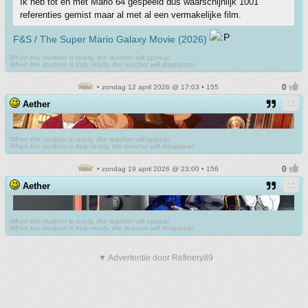
Ik heb tot en met Mario 64 gespeeld dus waarschijnlijk 1001
referenties gemist maar al met al een vermakelijke film.
F&S / The Super Mario Galaxy Movie (2026)
When the student is ready, the teacher will appear.
When the student is truly ready, the teacher will disappear.
• zondag 12 april 2026 @ 17:03 • 155
Aether
When the student is ready, the teacher will appear.
When the student is truly ready, the teacher will disappear.
• zondag 19 april 2026 @ 23:00 • 156
Aether
When the student is ready, the teacher will appear.
When the student is truly ready, the teacher will disappear.
▼ Advertentie door Refinery89