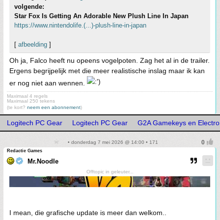
volgende:
Star Fox Is Getting An Adorable New Plush Line In Japan
https://www.nintendolife.(...)-plush-line-in-japan
[
afbeelding
]
Oh ja, Falco heeft nu opeens vogelpoten. Zag het al in de trailer.
Ergens begrijpelijk met die meer realistische inslag maar ik kan
er nog niet aan wennen.
Maximaal 4 regels
Maximaal 250 tekens
(te kort?
neem een abonnement
)
Logitech PC Gear
Logitech PC Gear
G2A Gamekeys en Electro
• donderdag 7 mei 2026 @ 14:00 • 171
Redactie Games
Mr.Noodle
Offtopic in geleuter...
I mean, die grafische update is meer dan welkom..