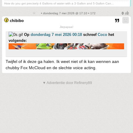
How do you get precisely 4 Gallons of water with a 3 Gallon and 5 Gallon Can...
• donderdag 7 mei 2026 @ 17:10 • 172
chibibo
Jiepapaa!
Op
donderdag 7 mei 2026 00:18
schreef
Coco
het
volgende:
Twijfel of ik deze ga halen. Ik weet niet of ik kan wennen aan
chubby Fox McCloud en de slechte voice acting.
▼ Advertentie door Refinery89