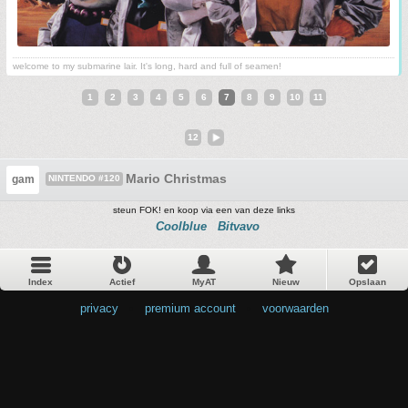
welcome to my submarine lair. It's long, hard and full of seamen!
1
2
3
4
5
6
7
8
9
10
11
12
Mario Christmas
gam
NINTENDO #120
steun FOK! en koop via een van deze links
Coolblue
Bitvavo
Index
Actief
MyAT
Nieuw
Opslaan
privacy
•
premium account
•
voorwaarden