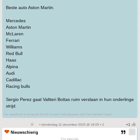
Beste auto Aston Martin.
Mercedes
Aston Martin
McLaren
Ferrari
Williams
Red Bull
Haas
Alpina
Audi
Cadillac
Racing bulls
Sergio Perez gaat Valtteri Bottas ruim verslaan in hun onderlinge
strijd.
De waarheid in iemands hoofd is vaak onbuigzamer dan het sterkste staal.
• donderdag 11 december 2025 @ 18:05 • 2
Nieuwschierig
Pro bikini-lijn