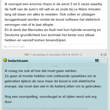
Ik voorspel een enorme chaos in de eerst 3 tot 5 races waarbij
de helft van de auto's stil valt en ze zoals bij Le Mans minuten
lang stil staan om alles te resetten. Ook zullen er uitslagen
teruggedraaid worden omdat de boost software het elektrisch
vermogen niet of te laat aftopte.
En ik denk dat Mercedes en Audi met hun hybride-ervaring en
Deutsche grundlichkeit hun techniek het beste voor elkaar
hebben en vanzelf komen bovendrijven.
Wie dit leest is gek
• donderdag 11 december 2025 @ 18:55 • 3
bedachtzaam
leeg
Ik vraag me ook af hoe dat moet gaan werken.
Ze gaan al moeite hebben met voldoende opwekken om te
gebruiken tijdens de race maar de boost is ook elektrische
energie, dat moet dan wel in de batterij zitten om te gebruiken.
Nog een voorspelling, voorvleugel er af rijden word ook erg
duur.
De waarheid in iemands hoofd is vaak onbuigzamer dan het sterkste staal.