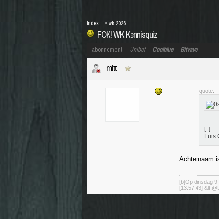
Index
»
wk 2026
FOK! WK Kennisquiz
abonnement
Unibet
Coolblue
Bitvavo
mitt
quote:
[..]
Luis 
Achternaam is
[b]Op dinsdag 9 
[13:57:43] &lt;@D