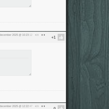
december 2025 @ 10:23
:12
#28
december 2025 @ 12:22
:47
#29