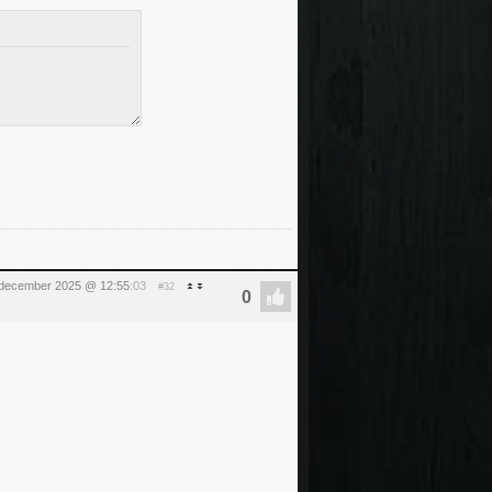
december 2025 @ 12:55
:03
#32