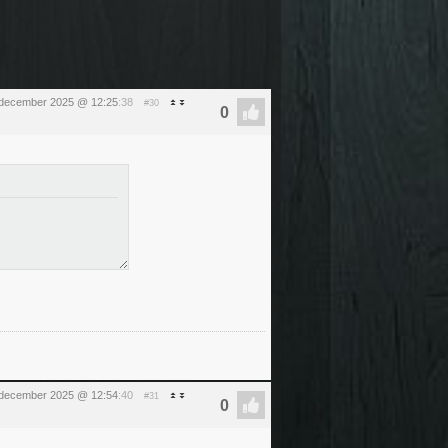
december 2025 @ 12:25
:38
#30
december 2025 @ 12:54
:40
#31