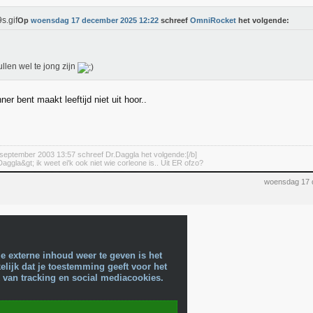
Op
woensdag 17 december 2025 12:22
schreef
OmniRocket
het volgende:
llen wel te jong zijn
ner bent maakt leeftijd niet uit hoor..
september 2003 13:57 schreef Dr.Daggla het volgende:[/b]
aggla&gt; ik weet ei'k ook niet wie corleone is.. Uit ER ofzo?
woensdag 17 
e externe inhoud weer te geven is het
lijk dat je toestemming geeft voor het
 van tracking en social mediacookies.