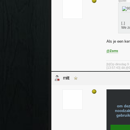
quote:
[..]
We zu
Als je een ken
@Zorro
[b]Op dinsdag 9 
[13:57:43] &lt;@D
mitt
om dez
noodzake
gebruik