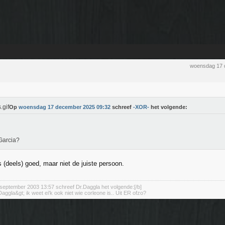
woensdag 17 
Op
woensdag 17 december 2025 09:32
schreef
-XOR-
het volgende:
Garcia?
 (deels) goed, maar niet de juiste persoon.
september 2003 13:57 schreef Dr.Daggla het volgende:[/b]
aggla&gt; ik weet ei'k ook niet wie corleone is.. Uit ER ofzo?