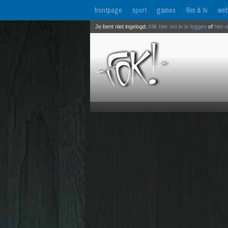
frontpage
sport
games
film & tv
web
Je bent niet ingelogd.
Klik hier om in te loggen
of
hier 