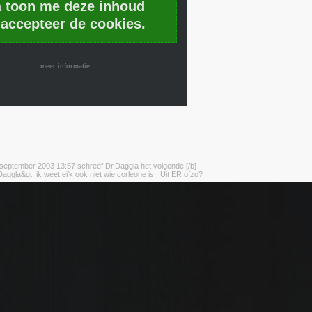
a toon me deze inhoud
 accepteer de cookies.
meer informatie
september 2003 13:57 schreef Dr.Daggla het volgende:[/b]
aggla&gt; ik weet ei'k ook niet wie corleone is.. Uit ER ofzo?