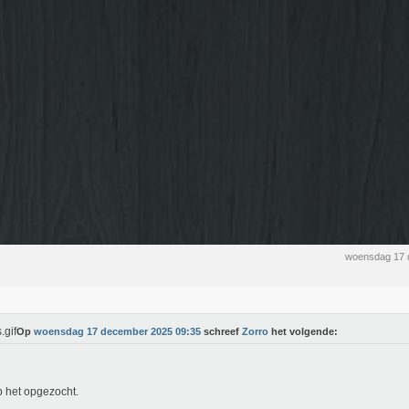
woensdag 17 
Op
woensdag 17 december 2025 09:35
schreef
Zorro
het volgende:
b het opgezocht.