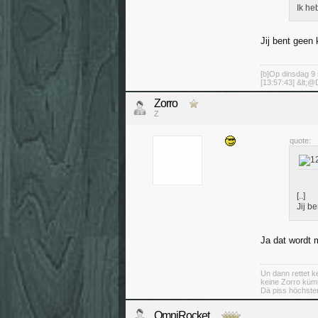
Ik he
Jij bent geen
[b]Op dinsdag 9 
[13:57:43] &lt;@D
Zorro
Z
quote:
[..]
Jij b
Ja dat wordt m
Un dann rettet ke
keine Zorro küm
Dä piss höchsten
OmniRocket