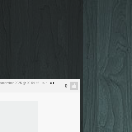
december 2025 @ 09:54
:46
#27