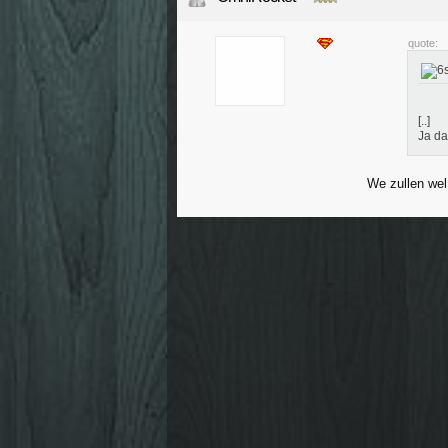
quote:
[..]
Ja da
We zullen wel