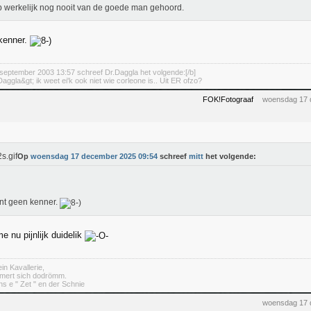
b werkelijk nog nooit van de goede man gehoord.
 kenner.
september 2003 13:57 schreef Dr.Daggla het volgende:[/b]
aggla&gt; ik weet ei'k ook niet wie corleone is.. Uit ER ofzo?
FOK!Fotograaf
woensdag 17 
Op
woensdag 17 december 2025 09:54
schreef
mitt
het volgende:
ent geen kenner.
e nu pijnlijk duidelik
in Kavallerie,
mert sich dodrömm.
s e " Zet " en der Schnie
woensdag 17 