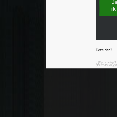
J
ik
Deze dan?
[b]Op dinsdag 9 
[13:57:43] &lt;@D