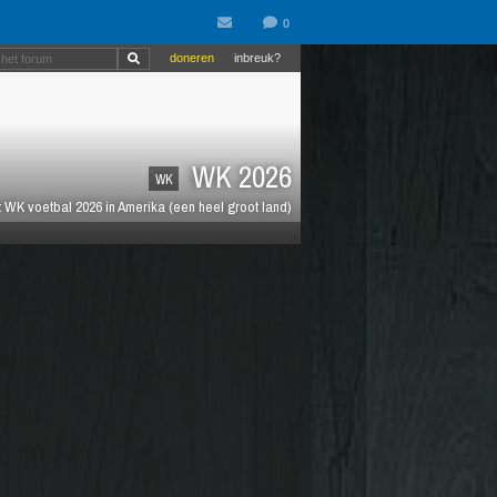
doneren
inbreuk?
WK 2026
WK
 WK voetbal 2026 in Amerika (een heel groot land)