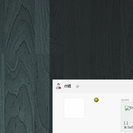
mitt
quote:
[..]
Ik he