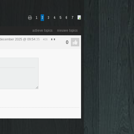
1
2
3
4
5
6
7
actieve topics
nieuwe topics
december 2025 @ 09:54
:35
#26