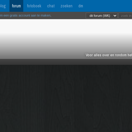
log
forum
fotoboek
chat
zoeken
dm
om een gratis account aan te maken
.
Voor alles over en rondom het