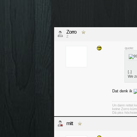
Zorro
Z
quote:
[..]
We zu
Dat denk ik
Un dann rettet ke
keine Zorro küm
Dä piss höchsten
mitt