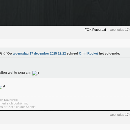
FOK!Fotograaf
woensdag 17 
Op
woensdag 17 december 2025 12:22
schreef
OmniRocket
het volgende:
llen wel te jong zijn
in Kavallerie,
mert sich dodrömm.
s e " Zet " en der Schnie
woensdag 17 