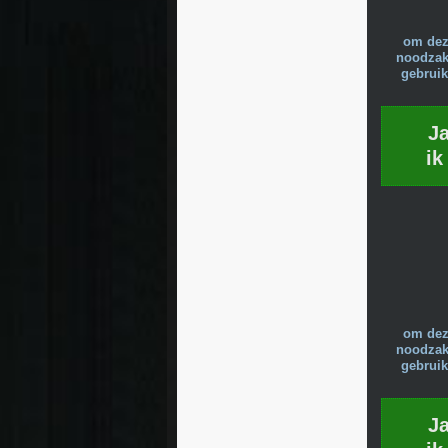
om dez
noodzake
gebruik
J
ik
om dez
noodzake
gebruik
J