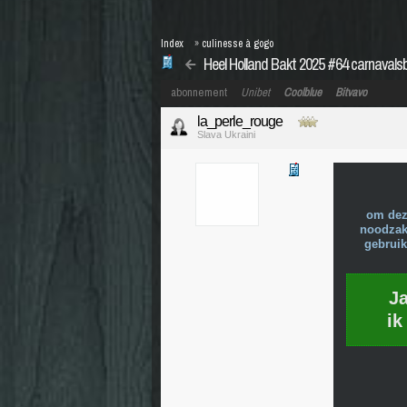
Index
»
culinesse à gogo
Heel Holland Bakt 2025 #64 carnavalsb
abonnement
Unibet
Coolblue
Bitvavo
la_perle_rouge
Slava Ukraini
om dez
noodzake
gebruik
J
ik