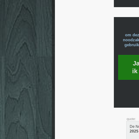
om dez
noodzake
gebruik
J
ik
quote:
De Ne
2025