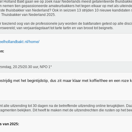
el Holland Bakt gaan we op zoek naar Nederlands meest getalenteerde thuisbakk
 nemen tien gepassioneerde amateurbakkers het tegen elkaar op met als uiteindel
ste thuisbakker van Nederland? Ook in seizoen 13 strijden 10 nieuwe kandidaten st
 Thuisbakker van Nederland 2025.
 toeziend oog van de professionele jury worden de bakfanaten getest op alle disc
rswereld; van verjaardagstaart tot tarte tartin en van brood tot beignets.
eelhollandbakt.nl/home/
en:
zondag, 20.25/20.30 uur, NPO 1*
trijdig met het begintijdstip, dus zit maar klaar met koffie/thee en een roze
nt alle uitzending tot 30 dagen na de betreffende uitzending online terugkijken. Da
ragmenten bekijken. Dit heeft te maken met de uitzendrechten die rusten op het be
s van 2025: