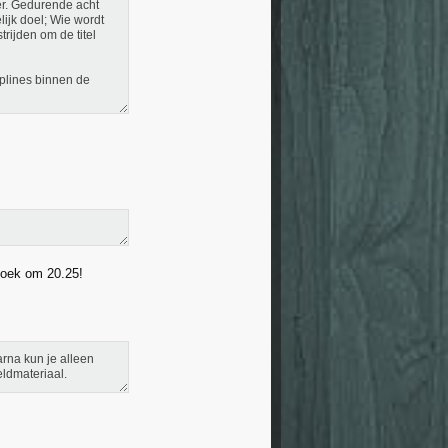
er. Gedurende acht
ijk doel; Wie wordt
rijden om de titel
iplines binnen de
 koek om 20.25!
arna kun je alleen
eldmateriaal.