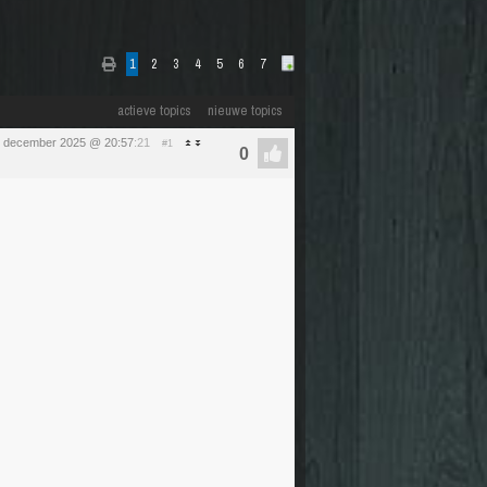
1
2
3
4
5
6
7
actieve topics
nieuwe topics
 december 2025 @ 20:57
:21
#1