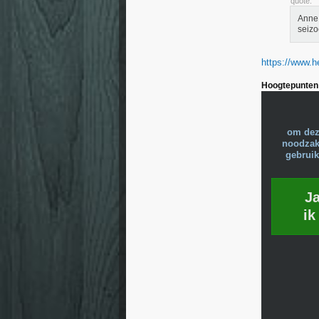
quote:
Anne 
seizo
https://www.h
Hoogtepunten 
om dez
noodzake
gebruik
J
ik