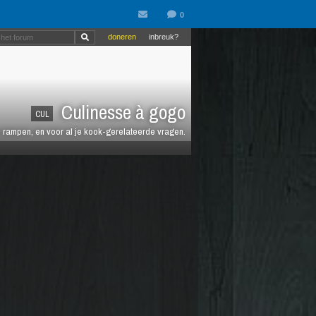
doneren
inbreuk?
Culinesse à gogo
CUL
en rampen, en voor al je kook-gerelateerde vragen.