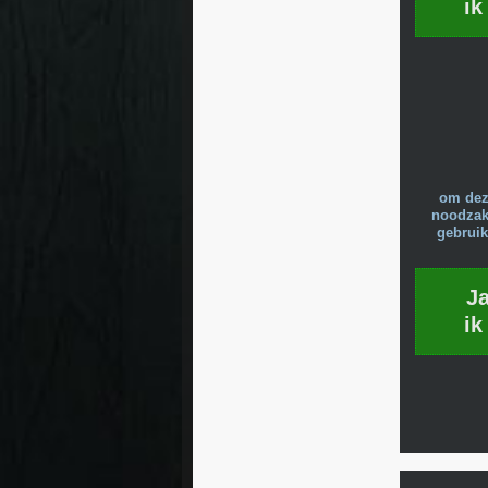
ik
om dez
noodzake
gebruik
J
ik