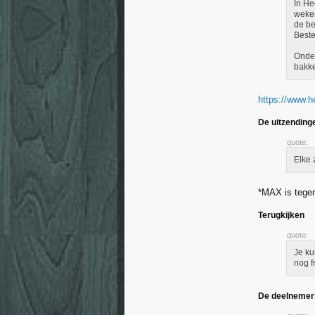
In He
weken
de be
Beste
Onder
bakke
https://www.h
De uitzending
quote:
Elke 
*MAX is tegens
Terugkijken
quote:
Je ku
nog f
De deelnemer