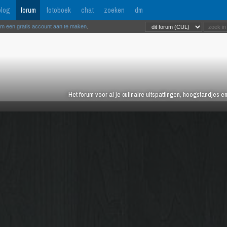
log
forum
fotoboek
chat
zoeken
dm
om een gratis account aan te maken
.
Het forum voor al je culinaire uitspattingen, hoogstandjes 