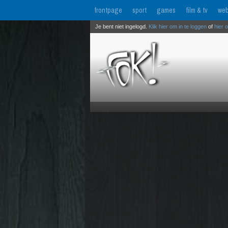
frontpage
sport
games
film & tv
web
Je bent niet ingelogd.
Klik hier om in te loggen
of
hier 