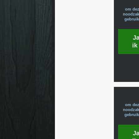
om dez
noodzake
gebruik
J
ik
om dez
noodzake
gebruik
J