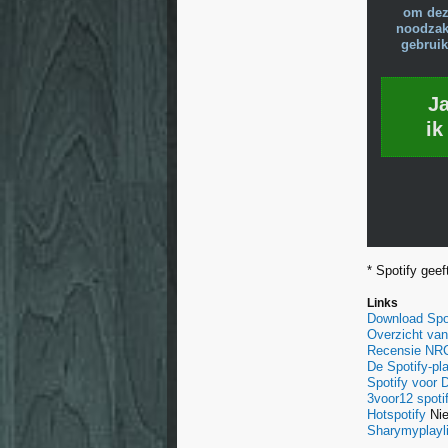
om dez
noodzake
gebruik
J
ik
* Spotify gee
Links
Download Spo
Overzicht van 
Recensie NR
De Spotify-pl
Spotify voor
3voor12 spoti
Hotspotify
Nie
Sharymyplayl