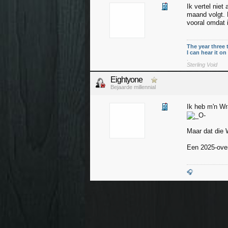
Ik vertel niet
maand volgt. M
vooral omdat 
The year three 
I can hear it o
.
Sterling Void
Eightyone
Bejaarde millennial
Ik heb m'n Wr
Maar dat die W
Een 2025-over
🎧