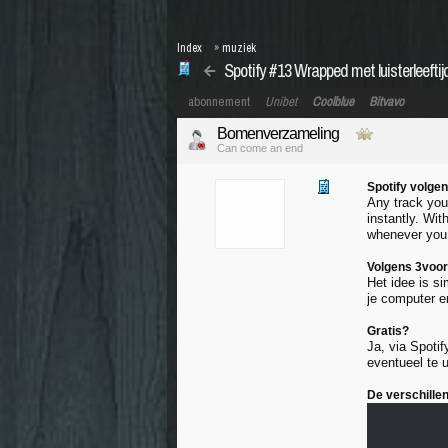
Index
»
muziek
Spotify #13 Wrapped met luisterleeftij
abonnement
Unibet
Coolblue
Bitvavo
Bomenverzameling
Can come an end
Spotify volgen
Any track you 
instantly. Wit
whenever you 
Volgens 3voo
Het idee is s
je computer en
Gratis?
Ja, via Spoti
eventueel te 
De verschille