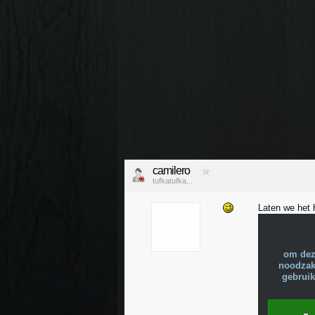
camilero
tufkatufka...
Laten we het 
om dez
noodzake
gebruik