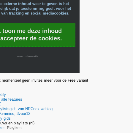
e externe inhoud weer te geven is het
lijk dat je toestemming geeft voor het
 van tracking en social mediacookies.
a toon me deze inhoud
 accepteer de cookies.
meer informatie
ft momenteel geen invites meer voor de Free variant
tify
alle features
C
aylistsgids van NRCnex weblog
 Dummies, 3voor12
fy gids
uws en playlists (nl)
ists
Playlists