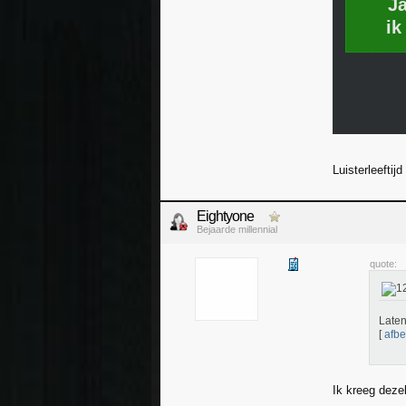
J
ik
Luisterleeftij
Eightyone
Bejaarde millennial
quote:
Laten
[
afbe
Ik kreeg dezel