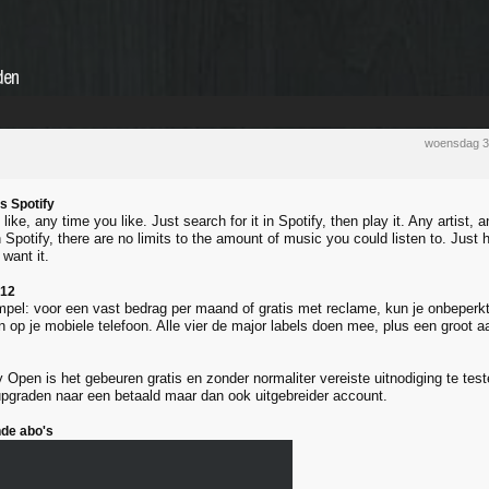
den
woensdag 3
s Spotify
like, any time you like. Just search for it in Spotify, then play it. Any artist, 
h Spotify, there are no limits to the amount of music you could listen to. Just
want it.
r12
impel: voor een vast bedrag per maand of gratis met reclame, kun je onbeperk
 op je mobiele telefoon. Alle vier de major labels doen mee, plus een groot aa
fy Open is het gebeuren gratis en zonder normaliter vereiste uitnodiging te t
upgraden naar een betaald maar dan ook uitgebreider account.
nde abo's