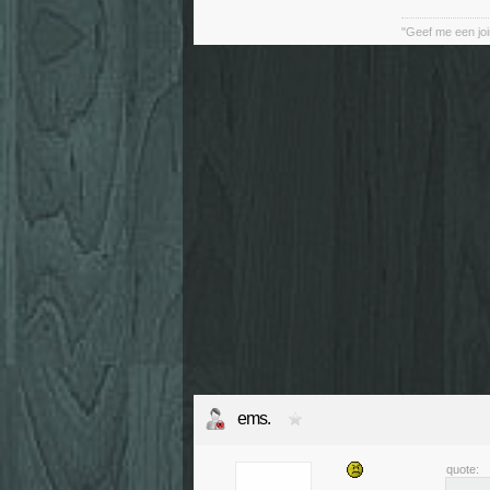
"Geef me een joi
ems.
quote: