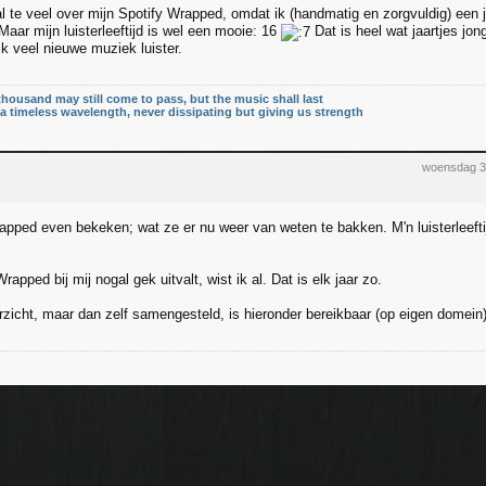
 al te veel over mijn Spotify Wrapped, omdat ik (handmatig en zorgvuldig) een j
aar mijn luisterleeftijd is wel een mooie: 16
Dat is heel wat jaartjes jon
ik veel nieuwe muziek luister.
thousand may still come to pass, but the music shall last
n a timeless wavelength, never dissipating but giving us strength
woensdag 3
apped even bekeken; wat ze er nu weer van weten te bakken. M'n luisterleeftij
rapped bij mij nogal gek uitvalt, wist ik al. Dat is elk jaar zo.
zicht, maar dan zelf samengesteld, is hieronder bereikbaar (op eigen domein)