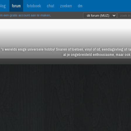
log
forum
fotoboek
chat
zoeken
dm
om een gratis account aan te maken
.
 's werelds enige universele hobby! Snaren of toetsen, vinyl of cd, eendagsvlieg of ras
al je ongebreideld enthousiasme, maar ook j