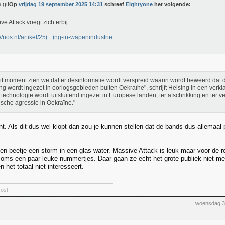
Op
vrijdag 19 september 2025 14:31
schreef
Eightyone
het volgende:
ve Attack voegt zich erbij:
://nos.nl/artikel/25(...)ng-in-wapenindustrie
it moment zien we dat er desinformatie wordt verspreid waarin wordt beweerd dat 
ng wordt ingezet in oorlogsgebieden buiten Oekraïne", schrijft Helsing in een verklar
technologie wordt uitsluitend ingezet in Europese landen, ter afschrikking en ter 
sche agressie in Oekraïne."
nt. Als dit dus wel klopt dan zou je kunnen stellen dat de bands dus allemaal 
en beetje een storm in een glas water. Massive Attack is leuk maar voor de re
oms een paar leuke nummertjes. Daar gaan ze echt het grote publiek niet m
het totaal niet interesseert.
ost.
woensdag 3