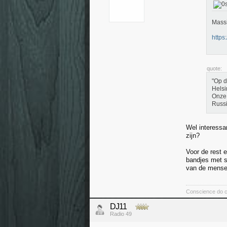
Massi
https
quote:
"Op d
Helsi
Onze 
Russi
Wel interessa
zijn?
Voor de rest e
bandjes met s
van de mensen 
Conscience do c
DJ11
Radio 49