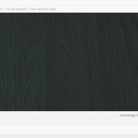
nt", zei de goudvis, "Dan word ik haai"
woensdag 3