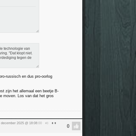
de technologie van
ing. "Dat klopt niet.
verdediging tegen de
pro-russisch en dus pro-oorlog
st zijn het allemaal een beetje B-
ee moven. Los van dat het gros
 december 2025 @ 18:08
:00
#3