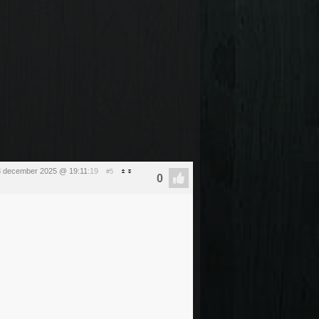
 december 2025 @ 19:11
:19
#5