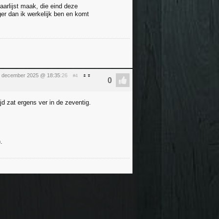
aarlijst maak, die eind deze
ger dan ik werkelijk ben en komt
 december 2025 @ 18:35
:26
#4
d zat ergens ver in de zeventig.
.