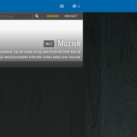
doneren
inbreuk?
Muziek
MUZ
artiest, op de radio of op een festival! Hier kun je
e weldoordachte kritische noten kwijt over muziek