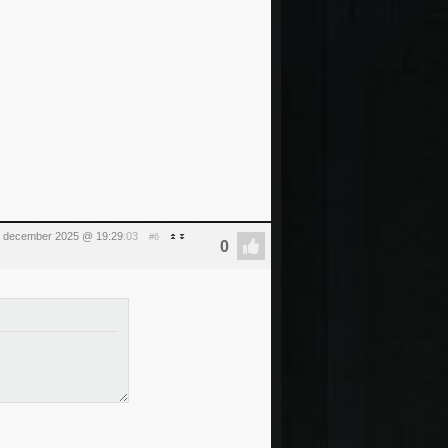
 december 2025 @ 19:29
:03
#6