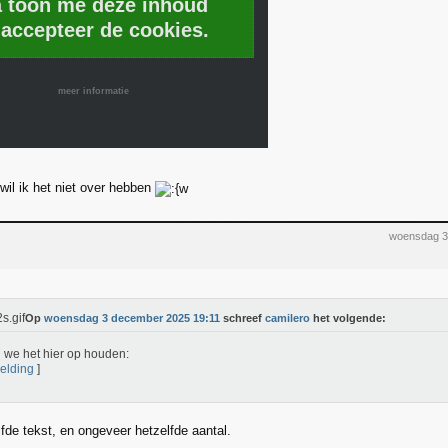
a toon me deze inhoud
 accepteer de cookies.
meer informatie
d wil ik het niet over hebben
woensdag 3
Op
woensdag 3 december 2025 19:11
schreef
camilero
het volgende:
 we het hier op houden:
elding
]
fde tekst, en ongeveer hetzelfde aantal.