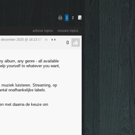
1
2
actieve topics
nieuwe topics
 december 2025 @ 16:13
:57
#1
any album, any genre - all available
 help yourself to whatever you want,
t muziek luisteren. Streaming, op
ntal onafhankelijke labels.
esten met daarna de keuze om