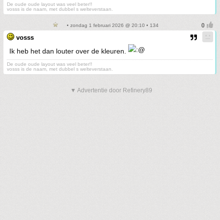
De oude oude layout was veel beter!!
vosss is de naam, met dubbel s welteverstaan.
• zondag 1 februari 2026 @ 20:10 • 134
vosss
Ik heb het dan louter over de kleuren.
De oude oude layout was veel beter!!
vosss is de naam, met dubbel s welteverstaan.
▼ Advertentie door Refinery89