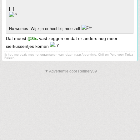
[..]
No worries. Wij zijn er heel blij mee zelf
.
Dat moest
vast zeggen omdat er anders nog meer
@Six.
sierkussentjes komen
Ik hou me bezig met het organiseren van reizen naar Argentinie, Chili en Peru voor Tipica
Reizen.
▼ Advertentie door Refinery89