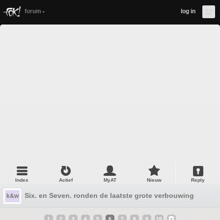
forum
log in
Index
Actief
MyAT
Nieuw
Reply
Six. en Seven. ronden de laatste grote verbouwing af #30
k&w
1
2
3
4
5
6
7
8
9
10