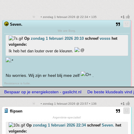
• zondag 1 februari 2026 @ 22:34 • 135
Seven.
We are Borg.
Op
zondag 1 februari 2026 20:10
schreef
vosss
het
volgende:
Ik heb het dan louter over de kleuren.
No worries. Wij zijn er heel blij mee zelf
.
Resistance is futile.
Bespaar op je energiekosten - gaslicht.nl
De beste klusdeals vind j
• zondag 1 februari 2026 @ 23:57 • 136
flipsen
Argentinie-specialist!
Op
zondag 1 februari 2026 22:34
schreef
Seven.
het
volgende: