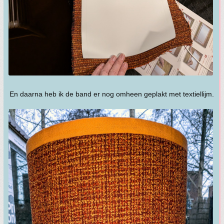
En daarna heb ik de band er nog omheen geplakt met textiellijm.