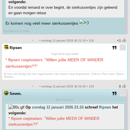
volgende:
En voordat iemand er over begint, de sierkussentjes zijn geleend
en gaan morgen retour.
Er komen nog véél meer sierkussentjes
Resistance is futile.
• zondag 11 januari 2026 @ 21:10 • 119
flipsen
Argentinie-specialist!
* flipsen roeptoeters: "Willen jullie MEER OF MINDER
sierkussentjes??"
Ik hou me bezig met het organiseren van reizen naar Argentinie, Chili en Peru voor Tipica
Reizen.
• zondag 11 januari 2026 @ 22:42 • 120
Seven.
We are Borg.
Op
zondag 11 januari 2026 21:10
schreef
flipsen
het
volgende:
* flipsen roeptoeters: "Willen jullie MEER OF MINDER
sierkussentjes??"