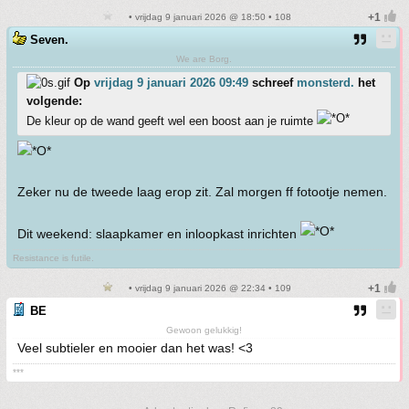
• vrijdag 9 januari 2026 @ 18:50 • 108
Seven.
We are Borg.
Op
vrijdag 9 januari 2026 09:49
schreef
monsterd.
het
volgende:
De kleur op de wand geeft wel een boost aan je ruimte
Zeker nu de tweede laag erop zit. Zal morgen ff fotootje nemen.
Dit weekend: slaapkamer en inloopkast inrichten
Resistance is futile.
• vrijdag 9 januari 2026 @ 22:34 • 109
BE
Gewoon gelukkig!
Veel subtieler en mooier dan het was! <3
***