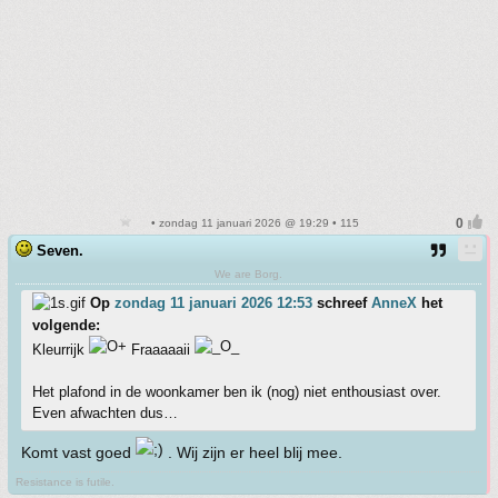
• zondag 11 januari 2026 @ 19:29 • 115
Seven.
We are Borg.
Op
zondag 11 januari 2026 12:53
schreef
AnneX
het
volgende:
Kleurrijk
Fraaaaaii
Het plafond in de woonkamer ben ik (nog) niet enthousiast over.
Even afwachten dus…
Komt vast goed
. Wij zijn er heel blij mee.
Resistance is futile.