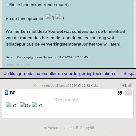
- Plintje binnenkant ronde muurtje
En de tuin opruimen
We merken met deze kou wel wat condens aan de binnenkant
van de ramen dus her en der aan de buitenkant nog wat
isolatiepur (als de verwerkingstemperatuur het toe wil laten).
Bericht 1% gewijzigd door Seven. op 11-01-2026 12:03:45
Resistance is futile.
Je klusgereedschap sneller en voordeliger bij Toolstation.nl
Bespaa
• zondag 11 januari 2026 @ 12:22 • 111
BE
Gewoon gelukkig!
***
▼ Advertentie door Refinery89