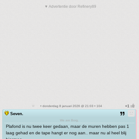
▼ Advertentie door Refinery89
• donderdag 8 januari 2026 @ 21:03 • 104
Seven.
We are Borg.
Plafond is nu twee keer gedaan, maar de muren hebben pas 1
laag gehad en de tape hangt er nog aan.. maar nu al heel blij