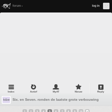
forum
log in
Index
Actief
MyAT
Nieuw
Reply
Six. en Seven. ronden de laatste grote verbouwing af #30
k&w
1
2
3
4
5
6
7
8
9
10