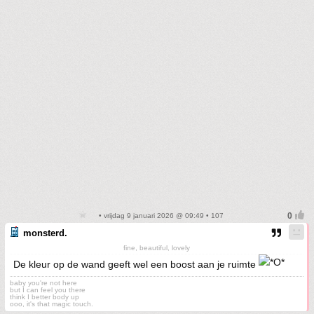
• vrijdag 9 januari 2026 @ 09:49 • 107
monsterd.
fine, beautiful, lovely
De kleur op de wand geeft wel een boost aan je ruimte
baby you're not here
but I can feel you there
think I better body up
ooo, it's that magic touch.