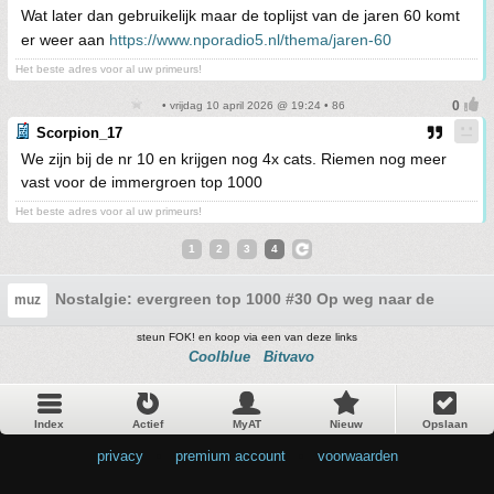
Wat later dan gebruikelijk maar de toplijst van de jaren 60 komt
er weer aan
https://www.nporadio5.nl/thema/jaren-60
Het beste adres voor al uw primeurs!
• vrijdag 10 april 2026 @ 19:24 • 86
Scorpion_17
We zijn bij de nr 10 en krijgen nog 4x cats. Riemen nog meer
vast voor de immergroen top 1000
Het beste adres voor al uw primeurs!
1
2
3
4
Nostalgie: evergreen top 1000 #30 Op weg naar de top 10
muz
steun FOK! en koop via een van deze links
Coolblue
Bitvavo
Index
Actief
MyAT
Nieuw
Opslaan
privacy
•
premium account
•
voorwaarden