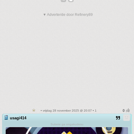
▼ Advertentie door Refinery89
• vrijdag 28 november 2025 @ 20:07 • 1
usagi414
Subete ga ongakudesu