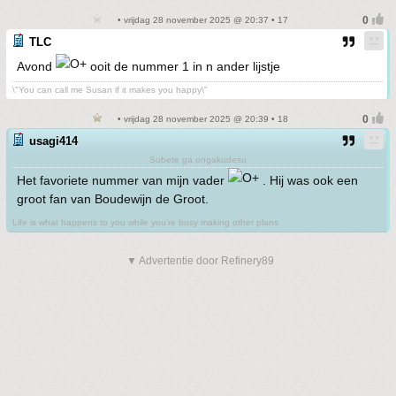
• vrijdag 28 november 2025 @ 20:37 • 17
TLC
Avond
ooit de nummer 1 in n ander lijstje
\"You can call me Susan if it makes you happy\"
• vrijdag 28 november 2025 @ 20:39 • 18
usagi414
Subete ga ongakudesu
Het favoriete nummer van mijn vader
. Hij was ook een
groot fan van Boudewijn de Groot.
Life is what happens to you while you're busy making other plans
▼ Advertentie door Refinery89