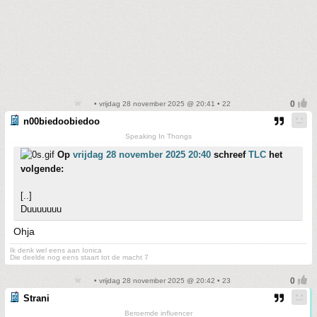
• vrijdag 28 november 2025 @ 20:41 • 22
n00biedoobiedoo
Speaking In Thongs
Op
vrijdag 28 november 2025 20:40
schreef
TLC
het
volgende:
[..]
Duuuuuuu
Ohja
Ik denk wel eens aan Ionica
Die deelde nog eens staart tot de macht 7
• vrijdag 28 november 2025 @ 20:42 • 23
Strani
Beroemde influencer