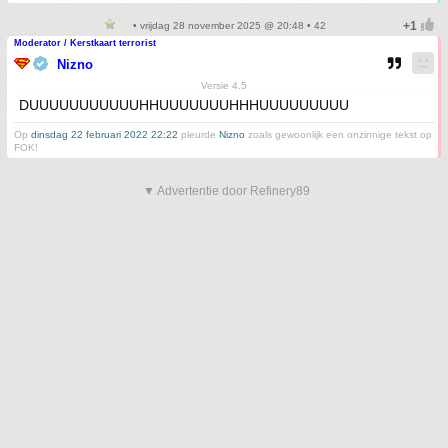
• vrijdag 28 november 2025 @ 20:48 • 42
Moderator / Kerstkaart terrorist
Nizno
Versie 4.5
DUUUUUUUUUUUHHUUUUUUUHHHUUUUUUUUU
Op
dinsdag 22 februari 2022 22:22
pleurde
Nizno
zoals gewoonlijk een onzinnige tekst op
FOK!
▼ Advertentie door Refinery89