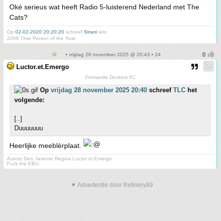
Oké serieus wat heeft Radio 5-luisterend Nederland met The
Cats?
Op
02-02-2020 20:20:20
schreef
Strani
iets
2006 Time Person of the Year
• vrijdag 28 november 2025 @ 20:43 • 24
Luctor.et.Emergo
Fremantle Dockers FC
Op
vrijdag 28 november 2025 20:40
schreef
TLC
het
volgende:
[..]
Duuuuuuu
Heerlijke meeblèrplaat.
Autore Deo, favente Regina Luctor et Emergo
Fuck the EBU.
▼ Advertentie door Refinery89