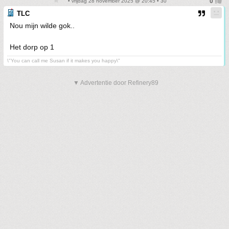
• vrijdag 28 november 2025 @ 20:45 • 30
TLC
Nou mijn wilde gok..
Het dorp op 1
\"You can call me Susan if it makes you happy\"
▼ Advertentie door Refinery89