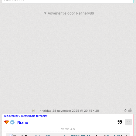
Fuck the EBU.
▼ Advertentie door Refinery89
• vrijdag 28 november 2025 @ 20:45 • 28
Moderator / Kerstkaart terrorist
Nizno
Versie 4.5