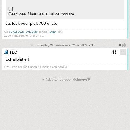
[..]
Geen idee. Maar Lea is wel de mooiste.
Ja, leuk voor plek 700 of zo.
Op
02-02-2020 20:20:20
schreef
Strani
iets
2006 Time Person of the Year
• vrijdag 28 november 2025 @ 20:46 • 33
TLC
Schallplatte !
\"You can call me Susan if it makes you happy\"
▼ Advertentie door Refinery89