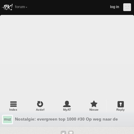
forum
log in
Index
Actief
MyAT
Nieuw
Reply
Nostalgie: evergreen top 1000 #30 Op weg naar de top 10
muz