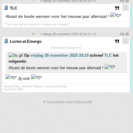
• vrijdag 28 november 2025 @ 20:19 • 5
TLC
Alvast de beste wensen voor het nieuwe jaar allemaal !
\"You can call me Susan if it makes you happy\"
• vrijdag 28 november 2025 @ 20:21 • 6
Luctor.et.Emergo
Fremantle Dockers FC
Op
vrijdag 28 november 2025 20:19
schreef
TLC
het
volgende:
Alvast de beste wensen voor het nieuwe jaar allemaal !
Jij ook
Autore Deo, favente Regina Luctor et Emergo
Fuck the EBU.
▼ Advertentie door Refinery89