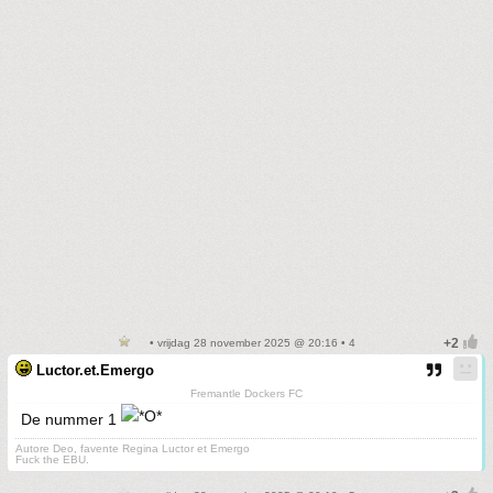
• vrijdag 28 november 2025 @ 20:16 • 4
Luctor.et.Emergo
Fremantle Dockers FC
De nummer 1
Autore Deo, favente Regina Luctor et Emergo
Fuck the EBU.