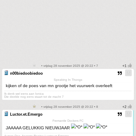
• vrijdag 28 november 2025 @ 20:22 • 7
n00biedoobiedoo
Speaking In Thongs
kijken of de poes van mn grootje het vuurwerk overleeft
Ik denk wel eens aan Ionica
Die deelde nog eens staart tot de macht 7
• vrijdag 28 november 2025 @ 20:22 • 8
Luctor.et.Emergo
Fremantle Dockers FC
JAAAAA GELUKKIG NIEUWJAAR
Autore Deo, favente Regina Luctor et Emergo