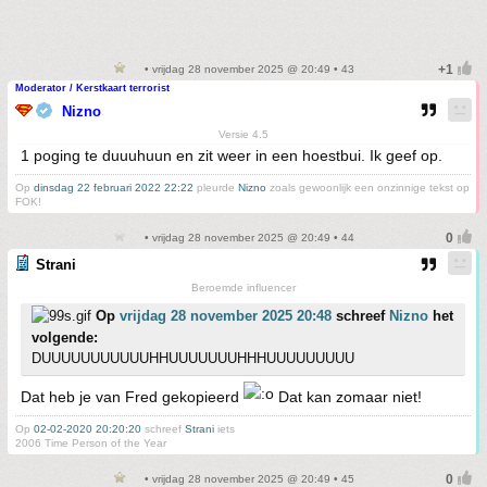
• vrijdag 28 november 2025 @ 20:49 • 43
Moderator / Kerstkaart terrorist
Nizno
Versie 4.5
1 poging te duuuhuun en zit weer in een hoestbui. Ik geef op.
Op
dinsdag 22 februari 2022 22:22
pleurde
Nizno
zoals gewoonlijk een onzinnige tekst op
FOK!
• vrijdag 28 november 2025 @ 20:49 • 44
Strani
Beroemde influencer
Op
vrijdag 28 november 2025 20:48
schreef
Nizno
het
volgende:
DUUUUUUUUUUUHHUUUUUUUHHHUUUUUUUUU
Dat heb je van Fred gekopieerd
Dat kan zomaar niet!
Op
02-02-2020 20:20:20
schreef
Strani
iets
2006 Time Person of the Year
• vrijdag 28 november 2025 @ 20:49 • 45