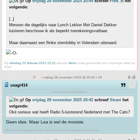
Op
vrijdag 28 november 2025 20:44
schreef
Fred_B
het
volgende:
[..]
Mensen die dagelijks naar Lunch Lekker Met Daniel Dekker
luisteren beschouw ik als beperkt toerekeningsvatbaar.
Maar daarnaast een flinke stemlobby in Volendam uiteraard.
Op
dinsdag 22 februari 2022 22:22
pleurde
Nizno
zoals gewoonlijk een onzinnige tekst op
FOK!
• vrijdag 28 november 2025 @ 20:45 • 29
usagi414
Subete ga ongakudesu
Op
vrijdag 28 november 2025 20:42
schreef
Strani
het
volgende:
Oké serieus wat heeft Radio 5-luisterend Nederland met The Cats?
Geen idee. Maar Lea is wel de mooiste.
Life is what happens to you while you're busy making other plans