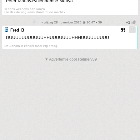
Peter Maffay>Volendamse Maffya
Ik denk wel eens aan Ionica
Die deelde nog eens staart tot de macht 7
• vrijdag 28 november 2025 @ 20:47 • 39
Fred_B
DUUUUUUUUUUUHHUUUUUUUHHHUUUUUUUUU
De Sahara is zonder meer erg droog.
▼ Advertentie door Refinery89