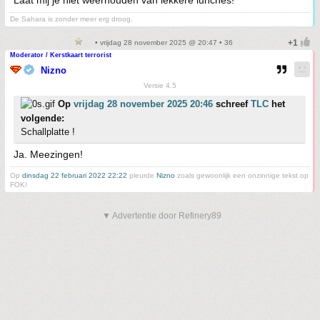
De Sahara is zonder meer erg droog.
• vrijdag 28 november 2025 @ 20:47 • 36
Moderator / Kerstkaart terrorist
Nizno
Versie 4.5
Op
vrijdag 28 november 2025 20:46
schreef
TLC
het
volgende:
Schallplatte !
Ja. Meezingen!
Op
dinsdag 22 februari 2022 22:22
pleurde
Nizno
zoals gewoonlijk een onzinnige tekst op
FOK!
▼ Advertentie door Refinery89