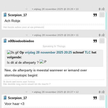
• vrijdag 28 november 2025 @ 20:26 • 10
Scorpion_17
Ach Robje
Het beste adres voor al uw primeurs!
• vrijdag 28 november 2025 @ 20:26 • 11
n00biedoobiedoo
Speaking In Thongs
Op
vrijdag 28 november 2025 20:25
schreef
TLC
het
volgende:
Is dit al de afterparty ?
Nee, de afterparty is meestal wanneer er iemand over
stormlooptopic begint
Ik denk wel eens aan Ionica
Die deelde nog eens staart tot de macht 7
• vrijdag 28 november 2025 @ 20:27 • 12
Scorpion_17
Voor haar <3