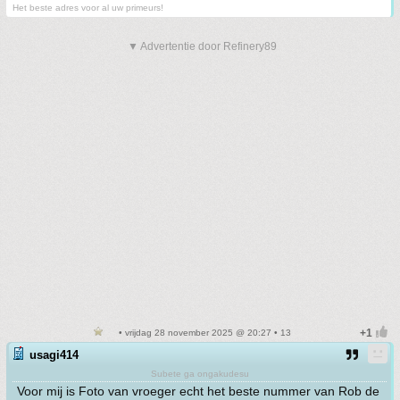
Het beste adres voor al uw primeurs!
▼ Advertentie door Refinery89
• vrijdag 28 november 2025 @ 20:27 • 13
usagi414
Subete ga ongakudesu
Voor mij is Foto van vroeger echt het beste nummer van Rob de