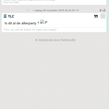
Fuck the EBU.
• vrijdag 28 november 2025 @ 20:25 • 9
TLC
Is dit al de afterparty ?
\"You can call me Susan if it makes you happy\"
▼ Advertentie door Refinery89