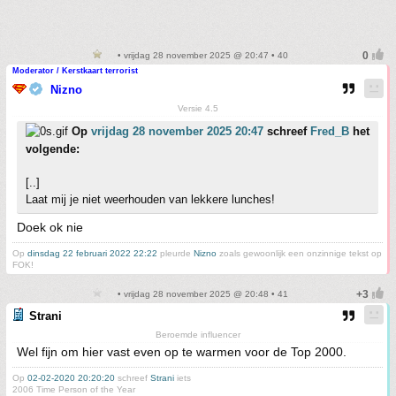
• vrijdag 28 november 2025 @ 20:47 • 40
Moderator / Kerstkaart terrorist
Nizno
Versie 4.5
Op
vrijdag 28 november 2025 20:47
schreef
Fred_B
het
volgende:
[..]
Laat mij je niet weerhouden van lekkere lunches!
Doek ok nie
Op
dinsdag 22 februari 2022 22:22
pleurde
Nizno
zoals gewoonlijk een onzinnige tekst op
FOK!
• vrijdag 28 november 2025 @ 20:48 • 41
Strani
Beroemde influencer
Wel fijn om hier vast even op te warmen voor de Top 2000.
Op
02-02-2020 20:20:20
schreef
Strani
iets
2006 Time Person of the Year