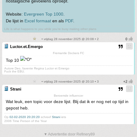
nostalgische gevoelens oproept.
Website:
Evergreen Top 1000
.
De lijst in
Excel formaat
en als
PDF
.
Life is what happens to you while you're busy making other plans
• vrijdag 28 november 2025 @ 20:08 • 2
Luctor.et.Emergo
Fremantle Dockers FC
Top 10
Autore Deo, favente Regina Luctor et Emergo
Fuck the EBU.
• vrijdag 28 november 2025 @ 20:10 • 3
Strani
Beroemde influencer
Wat leuk, een topic voor deze lijst. Blij dat ik er nog net op tijd in
gepost heb.
Op
02-02-2020 20:20:20
schreef
Strani
iets
2006 Time Person of the Year
▼ Advertentie door Refinery89