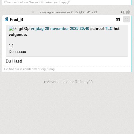
\"You can call me Susan if it makes you happy\"
• vrijdag 28 november 2025 @ 20:41 • 21
Fred_B
Op
vrijdag 28 november 2025 20:40
schreef
TLC
het
volgende:
[..]
Duuuuuuu
Du Hast!
De Sahara is zonder meer erg droog.
▼ Advertentie door Refinery89