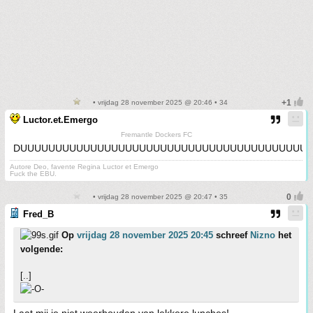
• vrijdag 28 november 2025 @ 20:46 • 34
Luctor.et.Emergo
Fremantle Dockers FC
DUUUUUUUUUUUUUUUUUUUUUUUUUUUUUUUUUUUUUUUUU
Autore Deo, favente Regina Luctor et Emergo
Fuck the EBU.
• vrijdag 28 november 2025 @ 20:47 • 35
Fred_B
Op
vrijdag 28 november 2025 20:45
schreef
Nizno
het
volgende:
[..]
Laat mij je niet weerhouden van lekkere lunches!