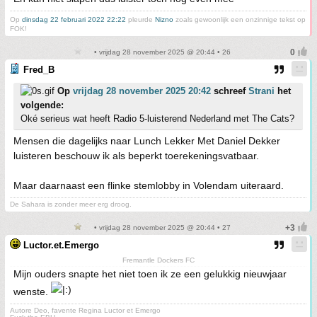
Op
dinsdag 22 februari 2022 22:22
pleurde
Nizno
zoals gewoonlijk een onzinnige tekst op
FOK!
• vrijdag 28 november 2025 @ 20:44 • 26
Fred_B
Op
vrijdag 28 november 2025 20:42
schreef
Strani
het
volgende:
Oké serieus wat heeft Radio 5-luisterend Nederland met The Cats?
Mensen die dagelijks naar Lunch Lekker Met Daniel Dekker
luisteren beschouw ik als beperkt toerekeningsvatbaar.
Maar daarnaast een flinke stemlobby in Volendam uiteraard.
De Sahara is zonder meer erg droog.
• vrijdag 28 november 2025 @ 20:44 • 27
Luctor.et.Emergo
Fremantle Dockers FC
Mijn ouders snapte het niet toen ik ze een gelukkig nieuwjaar
wenste.
Autore Deo, favente Regina Luctor et Emergo