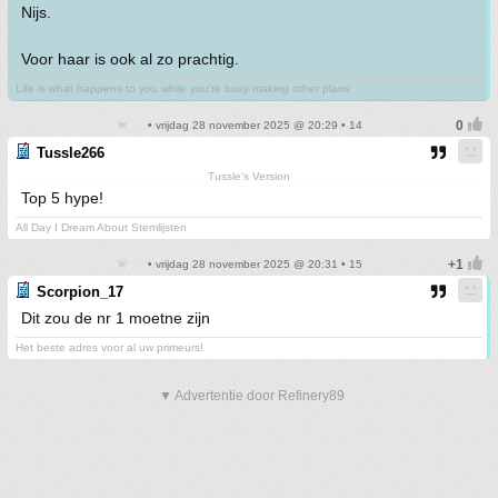
Nijs.
Voor haar is ook al zo prachtig.
Life is what happens to you while you're busy making other plans
• vrijdag 28 november 2025 @ 20:29 • 14
Tussle266
Tussle's Version
Top 5 hype!
All Day I Dream About Stemlijsten
• vrijdag 28 november 2025 @ 20:31 • 15
Scorpion_17
Dit zou de nr 1 moetne zijn
Het beste adres voor al uw primeurs!
▼ Advertentie door Refinery89