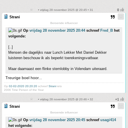
• vrijdag 28 november 2025 @ 20:45 • 31
Strani
Beroemde influencer
Op
vrijdag 28 november 2025 20:44
schreef
Fred_B
het
volgende:
[..]
Mensen die dagelijks naar Lunch Lekker Met Daniel Dekker
luisteren beschouw ik als beperkt toerekeningsvatbaar.
Maar daarnaast een flinke stemlobby in Volendam uiteraard.
Treurige boel hoor...
Op
02-02-2020 20:20:20
schreef
Strani
iets
2006 Time Person of the Year
• vrijdag 28 november 2025 @ 20:46 • 32
Strani
Beroemde influencer
Op
vrijdag 28 november 2025 20:45
schreef
usagi414
het volgende: