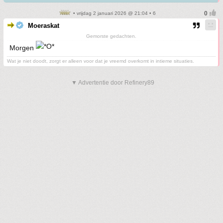
• vrijdag 2 januari 2026 @ 21:04 • 6
Moeraskat
Gemorste gedachten.
Morgen
Wat je niet doodt, zorgt er alleen voor dat je vreemd overkomt in intieme situaties.
▼ Advertentie door Refinery89