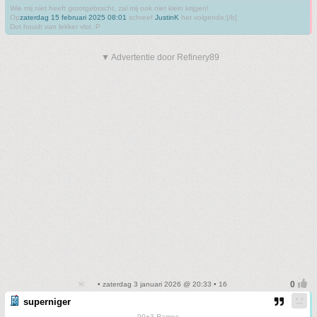
Wie mij niet heeft grootgebracht, zal mij ook niet klein krijgen!
Op
zaterdag 15 februari 2025 08:01
schreef
JustinK
het volgende:[/b]
Dot houdt van lekker vlot :P
▼ Advertentie door Refinery89
• zaterdag 3 januari 2026 @ 20:33 • 16
superniger
90+3 Ramos