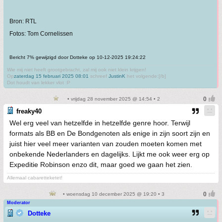
Bron: RTL
Fotos: Tom Cornelissen
Bericht 7% gewijzigd door Dotteke op 10-12-2025 19:24:22
Wie mij niet heeft grootgebracht, zal mij ook niet klein krijgen!
Op
zaterdag 15 februari 2025 08:01
schreef
JustinK
het volgende:[/b]
Dot houdt van lekker vlot :P
• vrijdag 28 november 2025 @ 14:54 • 2
freaky40
Wel erg veel van hetzelfde in hetzelfde genre hoor. Terwijl
formats als BB en De Bondgenoten als enige in zijn soort zijn en
juist hier veel meer varianten van zouden moeten komen met
onbekende Nederlanders en dagelijks. Lijkt me ook weer erg op
Expeditie Robinson enzo dit, maar goed we gaan het zien.
Allemaal cabaretteketet!
• woensdag 10 december 2025 @ 19:20 • 3
Moderator
Dotteke