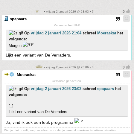
• vrijdag 2 januari 2026 @ 23:03 • 7
spapaars
Ver onder het NAP
Op
vrijdag 2 januari 2026 21:04
schreef
Moeraskat
het
volgende:
Morgen
Lijkt een variant van De Verraders.
• vrijdag 2 januari 2026 @ 23:06 • 8
Moeraskat
Gemorste gedachten.
Op
vrijdag 2 januari 2026 23:03
schreef
spapaars
het
volgende:
[..]
Lijkt een variant van De Verraders.
Ja, vind ik ook een leuk programma
Wat je niet doodt, zorgt er alleen voor dat je vreemd overkomt in intieme situaties.