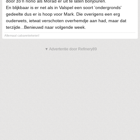
door zo'n nono als Morad er uit te laten bonjouren.
En blijkbaar is er net als in Valspel een soort 'ondergronds'
gedeelte dus er is hoop voor Mark. Die overigens een erg
ouderwets, ietwat verschoten overhemdje aan had, maar dat
terzijde...Benieuwd naar volgende week.
Allemaal cabaretteketet!
▼ Advertentie door Refinery89