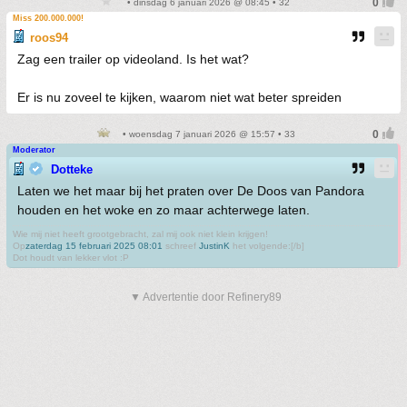
• dinsdag 6 januari 2026 @ 08:45 • 32
Miss 200.000.000!
roos94
Zag een trailer op videoland. Is het wat?
Er is nu zoveel te kijken, waarom niet wat beter spreiden
• woensdag 7 januari 2026 @ 15:57 • 33
Moderator
Dotteke
Laten we het maar bij het praten over De Doos van Pandora
houden en het woke en zo maar achterwege laten.
Wie mij niet heeft grootgebracht, zal mij ook niet klein krijgen!
Op
zaterdag 15 februari 2025 08:01
schreef
JustinK
het volgende:[/b]
Dot houdt van lekker vlot :P
▼ Advertentie door Refinery89