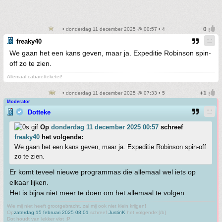
• donderdag 11 december 2025 @ 00:57 • 4
freaky40
We gaan het een kans geven, maar ja. Expeditie Robinson spin-
off zo te zien.
Allemaal cabaretteketet!
• donderdag 11 december 2025 @ 07:33 • 5
Moderator
Dotteke
Op
donderdag 11 december 2025 00:57
schreef
freaky40
het volgende:
We gaan het een kans geven, maar ja. Expeditie Robinson spin-off
zo te zien.
Er komt teveel nieuwe programmas die allemaal wel iets op
elkaar lijken.
Het is bijna niet meer te doen om het allemaal te volgen.
Wie mij niet heeft grootgebracht, zal mij ook niet klein krijgen!
Op
zaterdag 15 februari 2025 08:01
schreef
JustinK
het volgende:[/b]
Dot houdt van lekker vlot :P