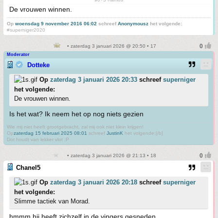
De vrouwen winnen.
Op
woensdag 9 november 2016 06:02
schreef
Anonymousz
het volgende:
#superniger2020
• zaterdag 3 januari 2026 @ 20:50 • 17
Moderator
Dotteke
Op
zaterdag 3 januari 2026 20:33
schreef
superniger
het volgende:
De vrouwen winnen.
Is het wat? Ik neem het op nog niets gezien
Wie mij niet heeft grootgebracht, zal mij ook niet klein krijgen!
Op
zaterdag 15 februari 2025 08:01
schreef
JustinK
het volgende:[/b]
Dot houdt van lekker vlot :P
• zaterdag 3 januari 2026 @ 21:13 • 18
Chanel5
Op
zaterdag 3 januari 2026 20:18
schreef
superniger
het volgende:
Slimme tactiek van Morad.
hmmm hij heeft zichzelf in de vingers gesneden.