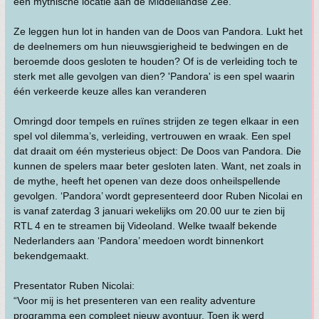
een mythische locatie aan de Middellandse Zee.
Ze leggen hun lot in handen van de Doos van Pandora. Lukt het
de deelnemers om hun nieuwsgierigheid te bedwingen en de
beroemde doos gesloten te houden? Of is de verleiding toch te
sterk met alle gevolgen van dien? 'Pandora' is een spel waarin
één verkeerde keuze alles kan veranderen
Omringd door tempels en ruïnes strijden ze tegen elkaar in een
spel vol dilemma’s, verleiding, vertrouwen en wraak. Een spel
dat draait om één mysterieus object: De Doos van Pandora. Die
kunnen de spelers maar beter gesloten laten. Want, net zoals in
de mythe, heeft het openen van deze doos onheilspellende
gevolgen. ‘Pandora’ wordt gepresenteerd door Ruben Nicolai en
is vanaf zaterdag 3 januari wekelijks om 20.00 uur te zien bij
RTL 4 en te streamen bij Videoland. Welke twaalf bekende
Nederlanders aan ‘Pandora’ meedoen wordt binnenkort
bekendgemaakt.
Presentator Ruben Nicolai:
“Voor mij is het presenteren van een reality adventure
programma een compleet nieuw avontuur. Toen ik werd