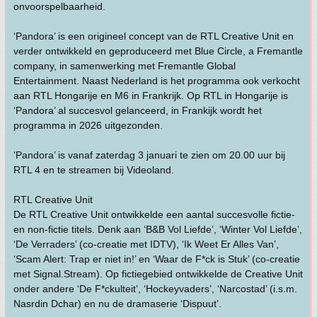
onvoorspelbaarheid.
‘Pandora’ is een origineel concept van de RTL Creative Unit en
verder ontwikkeld en geproduceerd met Blue Circle, a Fremantle
company, in samenwerking met Fremantle Global
Entertainment. Naast Nederland is het programma ook verkocht
aan RTL Hongarije en M6 in Frankrijk. Op RTL in Hongarije is
‘Pandora’ al succesvol gelanceerd, in Frankijk wordt het
programma in 2026 uitgezonden.
‘Pandora’ is vanaf zaterdag 3 januari te zien om 20.00 uur bij
RTL 4 en te streamen bij Videoland.
RTL Creative Unit
De RTL Creative Unit ontwikkelde een aantal succesvolle fictie-
en non-fictie titels. Denk aan ‘B&B Vol Liefde’, ‘Winter Vol Liefde’,
‘De Verraders’ (co-creatie met IDTV), ‘Ik Weet Er Alles Van’,
‘Scam Alert: Trap er niet in!’ en ‘Waar de F*ck is Stuk’ (co-creatie
met Signal.Stream). Op fictiegebied ontwikkelde de Creative Unit
onder andere ‘De F*ckulteit’, ‘Hockeyvaders’, ‘Narcostad’ (i.s.m.
Nasrdin Dchar) en nu de dramaserie ‘Dispuut’.