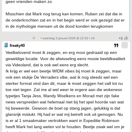
geen vrienden maken zo.
Misschien dat Mark nog terug kan komen, Ruben zei dat die in
de onderkrochten zat en in het begin werd er ook gezegd dat er
in de mythologie mensen uit de dood konden terugkomen
• zaterdag 3 januari 2026 @ 22:53 • 24
freaky40
Veelbelovend moet ik zeggen, en erg mooi gedraaid op een
geweldige locatie. Voor de afwisseling eens mooie beeldkwaliteit
via Videoland, dat is ook wel eens erg slecht.
Ik krijg er wel een beetje WIDM vibes bij moet ik zeggen, maar
ook een stukje De Verraders vibe, wat ik nog steeds wel een
sterker format vind dan dit, maar ik moet zeggen het valt tot nu
toe niet tegen. Zat me al wel weer te ergere aan die wokeness
typetjes Tanja Jess, Mandy Woelkens en Morad met zijn fake
news verspreiden wat helemaal niet bij het spel hoorde van wat
hij beweerde. Gewoon de boel op stang jagen, gelukkig is dat
glansrijk mislukt. Hij had er wat mij betreft ook uit gemogen. Nu
is er al 1 smaakmaker vertrokken want in Expeditie Robinson
heeft Mark het lang weten vol te houden. Beetje zwak wel om je