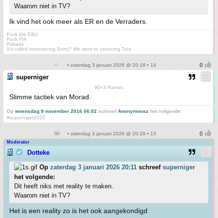
Waarom niet in TV?
Ik vind het ook meer als ER en de Verraders.
Fuck the EBU
Fuck FIA
Pakaak
It's called motorracing.Sorry? We went to carracing Toto
• zaterdag 3 januari 2026 @ 20:18 • 14
superniger
90+3 Ramos
Slimme tactiek van Morad.
Op
woensdag 9 november 2016 06:02
schreef
Anonymousz
het volgende:
#superniger2020
• zaterdag 3 januari 2026 @ 20:29 • 15
Moderator
Dotteke
Op
zaterdag 3 januari 2026 20:11
schreef
superniger
het volgende:
Dit heeft niks met reality te maken.
Waarom niet in TV?
Het is een reality zo is het ook aangekondigd