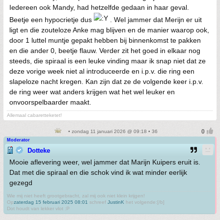
Iedereen ook Mandy, had hetzelfde gedaan in haar geval.
Beetje een hypocrietje dus
. Wel jammer dat Merijn er uit
ligt en die zouteloze Anke mag blijven en de manier waarop ook,
door 1 luttel muntje gepakt hebben bij binnenkomst te pakken
en die ander 0, beetje flauw. Verder zit het goed in elkaar nog
steeds, die spiraal is een leuke vinding maar ik snap niet dat ze
deze vorige week niet al introduceerde en i.p.v. die ring een
slapeloze nacht kregen. Kan zijn dat ze de volgende keer i.p.v.
de ring weer wat anders krijgen wat het wel leuker en
onvoorspelbaarder maakt.
Allemaal cabaretteketet!
• zondag 11 januari 2026 @ 09:18 • 36
Moderator
Dotteke
Mooie aflevering weer, wel jammer dat Marijn Kuipers eruit is.
Dat met die spiraal en die schok vind ik wat minder eerlijk
gezegd
Wie mij niet heeft grootgebracht, zal mij ook niet klein krijgen!
Op
zaterdag 15 februari 2025 08:01
schreef
JustinK
het volgende:[/b]
Dot houdt van lekker vlot :P