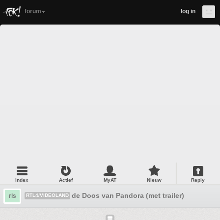
forum
log in
Index
Actief
MyAT
Nieuw
Reply
de Doos van Pandora (met trailer)
rls
RTL4/VIDEOLAND