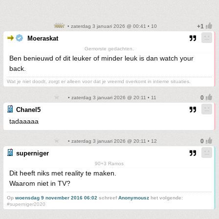
• zaterdag 3 januari 2026 @ 00:41 • 10
Moeraskat
Gemorste gedachten.
Ben benieuwd of dit leuker of minder leuk is dan watch your
back.
Wat je niet doodt, zorgt er alleen voor dat je vreemd overkomt in intieme situaties.
• zaterdag 3 januari 2026 @ 20:11 • 11
Chanel5
tadaaaaa
• zaterdag 3 januari 2026 @ 20:11 • 12
superniger
90+3 Ramos
Dit heeft niks met reality te maken.
Waarom niet in TV?
Op
woensdag 9 november 2016 06:02
schreef
Anonymousz
het volgende:
#superniger2020