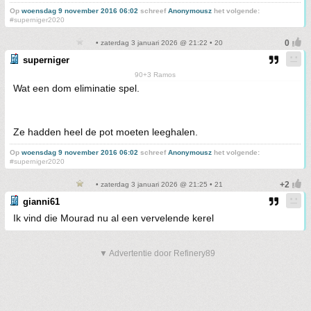
Op
woensdag 9 november 2016 06:02
schreef
Anonymousz
het volgende:
#superniger2020
• zaterdag 3 januari 2026 @ 21:22 • 20
superniger
90+3 Ramos
Wat een dom eliminatie spel.
Ze hadden heel de pot moeten leeghalen.
Op
woensdag 9 november 2016 06:02
schreef
Anonymousz
het volgende:
#superniger2020
• zaterdag 3 januari 2026 @ 21:25 • 21
gianni61
Ik vind die Mourad nu al een vervelende kerel
▼ Advertentie door Refinery89