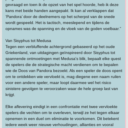
gevraagd en toen ik de opzet van het spel hoorde, heb ik deze
kans met beide handen aangepakt. Ik kan al verklappen dat
‘Pandora’ door de deelnemers op het scherpst van de snede
wordt gespeeld. Het is tactisch, meeslepend en tijdens de
opnames was de spanning en de vloek van de goden voelbaar.”
Van Sisyphus tot Medusa
Tegen een verbluffende achtergrond gebaseerd op het oude
Griekenland, van uitdagingen geïnspireerd door Sisyphus tot
spannende ontmoetingen met Medusa's blik, bepaalt elke quest
de spelers die de strategische macht verdienen om te bepalen
wie de Doos van Pandora bezoekt. Als een speler de doos opent
om te ontdekken wie vervloekt is, mag diegene een naam ruilen
voor een andere speler, maar loopt daarmee wel het risico
sinistere gevolgen te veroorzaken waar de hele groep last van
krijgt.
Elke aflevering eindigt in een confrontatie met twee vervloekte
spelers die vechten om te overleven, terwijl ze het tegen elkaar
opnemen in een duel om eliminatie te voorkomen. Dit betekent
iedere week weer nieuwe verhoudingen, allianties en vooral