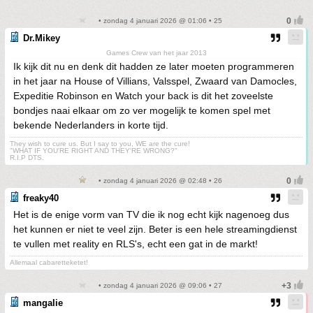
• zondag 4 januari 2026 @ 01:06 • 25
Dr.Mikey
Games Crew van het jaar 2013
Ik kijk dit nu en denk dit hadden ze later moeten programmeren
in het jaar na House of Villians, Valsspel, Zwaard van Damocles,
Expeditie Robinson en Watch your back is dit het zoveelste
bondjes naai elkaar om zo ver mogelijk te komen spel met
bekende Nederlanders in korte tijd.
They wish to cure us. But I say to you, WE are the cure!
"WHAT IF YOU'RE RIGHT AND THEY'RE WRONG?"
R.I.P DTS.
• zondag 4 januari 2026 @ 02:48 • 26
freaky40
Het is de enige vorm van TV die ik nog echt kijk nagenoeg dus
het kunnen er niet te veel zijn. Beter is een hele streamingdienst
te vullen met reality en RLS's, echt een gat in de markt!
Allemaal cabaretteketet!
• zondag 4 januari 2026 @ 09:06 • 27
mangalie