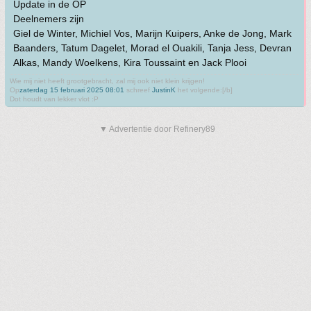
Update in de OP
Deelnemers zijn
Giel de Winter, Michiel Vos, Marijn Kuipers, Anke de Jong, Mark
Baanders, Tatum Dagelet, Morad el Ouakili, Tanja Jess, Devran
Alkas, Mandy Woelkens, Kira Toussaint en Jack Plooi
Wie mij niet heeft grootgebracht, zal mij ook niet klein krijgen!
Op
zaterdag 15 februari 2025 08:01
schreef
JustinK
het volgende:[/b]
Dot houdt van lekker vlot :P
▼ Advertentie door Refinery89