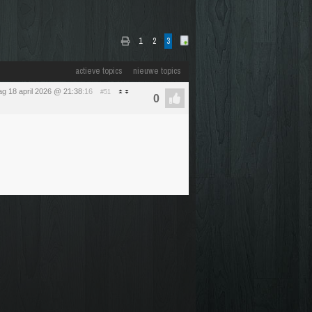
1
2
3
actieve topics
nieuwe topics
ag 18 april 2026 @ 21:38
:16
#51