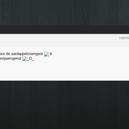
zaterd
door de aardappelstamppot
oorjaarsgenot