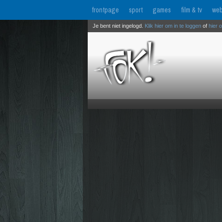
frontpage
sport
games
film & tv
web
Je bent niet ingelogd.
Klik hier om in te loggen
of
hier 