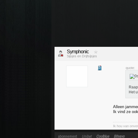
Symphonic
Sijsjes en Drijfsijsjes
quote:
Raap
Het u
Alleen jammer 
Ik vind ze oo
Ik hou van onver
abonnement
Unibet
Coolblue
Bitvavo