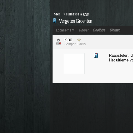
Index
»
culinesse à gogo
Vergeten Groenten
abonnement
Unibet
Coolblue
Bitvavo
kibo
Semper Fidelis
Raapstelen, 
Het ultieme v