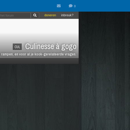
doneren
inbreuk?
Culinesse à gogo
CUL
en rampen, en voor al je kook-gerelateerde vragen.