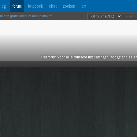
log
forum
fotoboek
chat
zoeken
dm
om een gratis account aan te maken
.
Het forum voor al je culinaire uitspattingen, hoogstandjes 