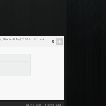
ag 18 april 2026 @ 21:50
:47
#52
actieve topics
nieuwe topics