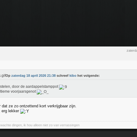
zaterd
Op
zaterdag 18 april 2026 21:38
schreef
kibo
het volgende:
stelen, door de aardappelstamppot
ltieme voorjaarsgenot
dat ze zo ontzettend kort verkrijgbaar zijn.
k erg lekker
wachte dingen, ik hou alleen niet zo van verrassingen