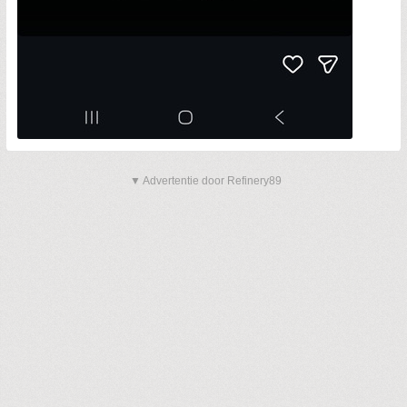
▼ Advertentie door Refinery89