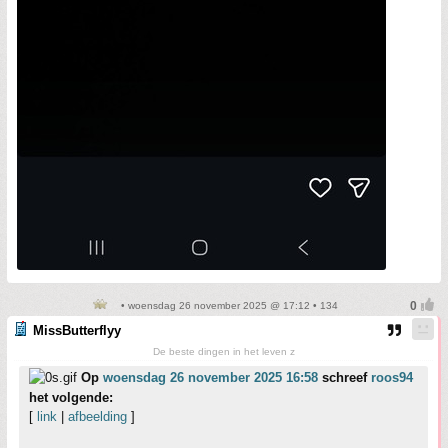
• woensdag 26 november 2025 @ 17:12 • 134
MissButterflyy
De beste dingen in het leven z
Op
woensdag 26 november 2025 16:58
schreef
roos94
het volgende:
[
link
|
afbeelding
]