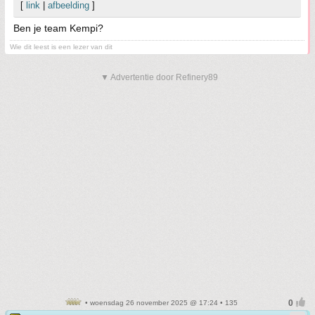
[
link
|
afbeelding
]
Ben je team Kempi?
Wie dit leest is een lezer van dit
▼ Advertentie door Refinery89
• woensdag 26 november 2025 @ 17:24 • 135