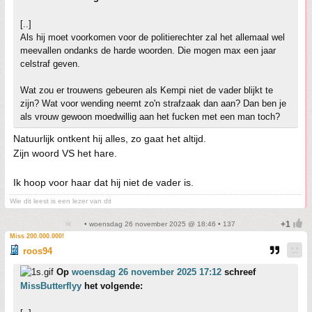
[..]
Als hij moet voorkomen voor de politierechter zal het allemaal wel
meevallen ondanks de harde woorden. Die mogen max een jaar
celstraf geven.
Wat zou er trouwens gebeuren als Kempi niet de vader blijkt te
zijn? Wat voor wending neemt zo'n strafzaak dan aan? Dan ben je
als vrouw gewoon moedwillig aan het fucken met een man toch?
Natuurlijk ontkent hij alles, zo gaat het altijd.
Zijn woord VS het hare.
Ik hoop voor haar dat hij niet de vader is.
Wie dit leest is een lezer van dit
• woensdag 26 november 2025 @ 18:46 • 137
Miss 200.000.000!
roos94
Op
woensdag 26 november 2025 17:12
schreef
MissButterflyy
het volgende: