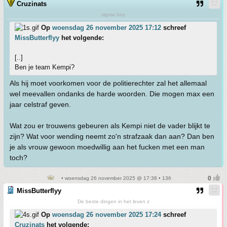
Cruzinats
sigma boy
Op
woensdag 26 november 2025 17:12
schreef
MissButterflyy
het volgende:
[..]
Ben je team Kempi?
Als hij moet voorkomen voor de politierechter zal het allemaal
wel meevallen ondanks de harde woorden. Die mogen max een
jaar celstraf geven.
Wat zou er trouwens gebeuren als Kempi niet de vader blijkt te
zijn? Wat voor wending neemt zo'n strafzaak dan aan? Dan ben
je als vrouw gewoon moedwillig aan het fucken met een man
toch?
• woensdag 26 november 2025 @ 17:38 • 136
MissButterflyy
De beste dingen in het leven z
Op
woensdag 26 november 2025 17:24
schreef
Cruzinats
het volgende: