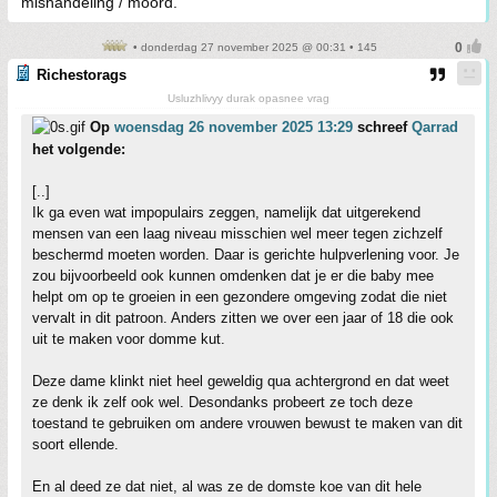
mishandeling / moord.
• donderdag 27 november 2025 @ 00:31 • 145
Richestorags
Usluzhlivyy durak opasnee vrag
Op
woensdag 26 november 2025 13:29
schreef
Qarrad
het volgende:
[..]
Ik ga even wat impopulairs zeggen, namelijk dat uitgerekend
mensen van een laag niveau misschien wel meer tegen zichzelf
beschermd moeten worden. Daar is gerichte hulpverlening voor. Je
zou bijvoorbeeld ook kunnen omdenken dat je er die baby mee
helpt om op te groeien in een gezondere omgeving zodat die niet
vervalt in dit patroon. Anders zitten we over een jaar of 18 die ook
uit te maken voor domme kut.
Deze dame klinkt niet heel geweldig qua achtergrond en dat weet
ze denk ik zelf ook wel. Desondanks probeert ze toch deze
toestand te gebruiken om andere vrouwen bewust te maken van dit
soort ellende.
En al deed ze dat niet, al was ze de domste koe van dit hele