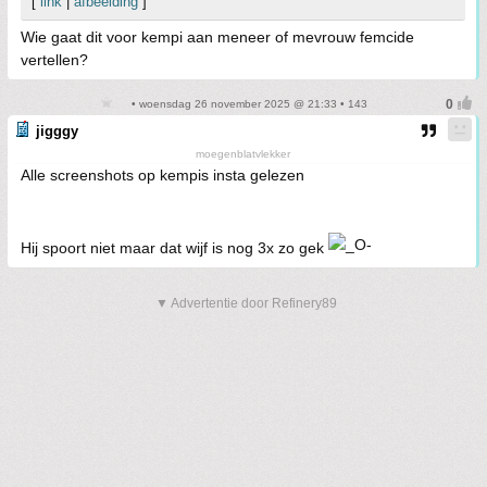
[
link
|
afbeelding
]
Wie gaat dit voor kempi aan meneer of mevrouw femcide
vertellen?
• woensdag 26 november 2025 @ 21:33 • 143
jigggy
moegenblatvlekker
Alle screenshots op kempis insta gelezen
Hij spoort niet maar dat wijf is nog 3x zo gek
▼ Advertentie door Refinery89