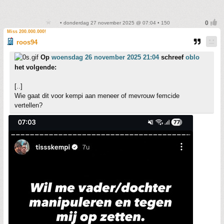
• donderdag 27 november 2025 @ 07:04 • 150
Miss 200.000.000!
roos94
Op
woensdag 26 november 2025 21:04
schreef
oblo
het volgende:
[..]
Wie gaat dit voor kempi aan meneer of mevrouw femcide
vertellen?