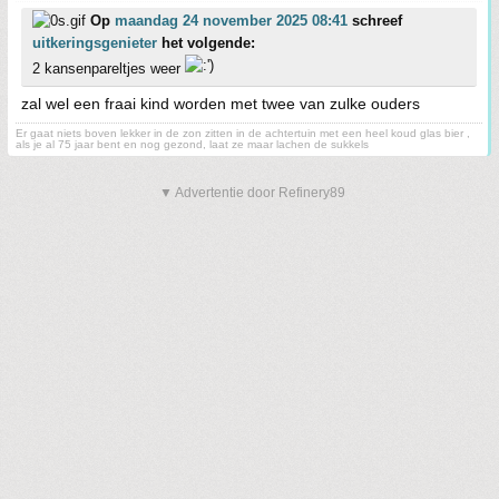
Op
maandag 24 november 2025 08:41
schreef
uitkeringsgenieter
het volgende:
2 kansenpareltjes weer
zal wel een fraai kind worden met twee van zulke ouders
Er gaat niets boven lekker in de zon zitten in de achtertuin met een heel koud glas bier ,
als je al 75 jaar bent en nog gezond, laat ze maar lachen de sukkels
▼ Advertentie door Refinery89