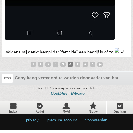
Volgens mij denkt Kempi dat "femcide" een bedrijf is of zo
1
2
3
4
5
6
7
8
9
Gaby bang vermoord te worden door vader van haar 7 m
nws
steun FOK! en koop via een van deze links
Coolblue
Bitvavo
Index
Actief
MyAT
Nieuw
Opslaan
privacy
•
premium account
•
voorwaarden