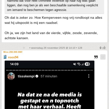
halfrond dat voor heel crimineel Woensel op haar rug was gaan
liggen, dan nog ben je als een beschaafde samenleving verplicht
om iemand te beschermen tegen agressie.
Oh dat is zeker zo. Hoe Kemperveen nog vrij rondloopt na alles
wat hij uitspookt is mij een raadsel.
Oh ja, we zijn het land van de vierde, vijfde, zesde, zevende,
achtste kansen.
• woensdag 26 november 2025 @ 14:10 • 128
Miss 200.000.000!
roos94