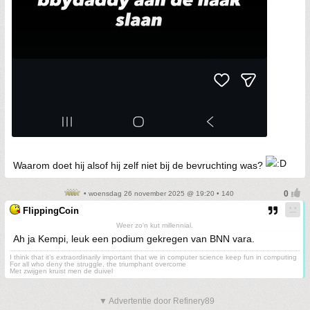
Waarom doet hij alsof hij zelf niet bij de bevruchting was?
• woensdag 26 november 2025 @ 19:20 • 140
FlippingCoin
Weer zo'n kut millennial.
Ah ja Kempi, leuk een podium gekregen van BNN vara.
I think that it’s extraordinarily important that we in computer science keep fun in computing
For all who deny the struggle, the triumphant overcome
Met zwijgen kruist men de duivel
▼ Advertentie door Refinery89