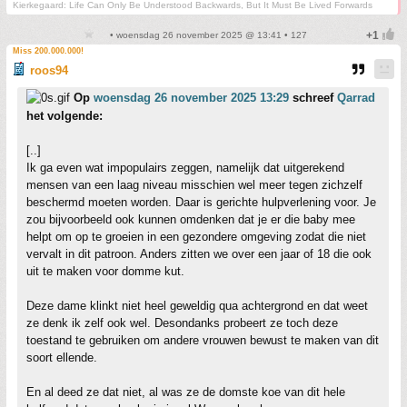
Kierkegaard: Life Can Only Be Understood Backwards, But It Must Be Lived Forwards
• woensdag 26 november 2025 @ 13:41 • 127
Miss 200.000.000!
roos94
Op
woensdag 26 november 2025 13:29
schreef
Qarrad
het volgende:
[..]
Ik ga even wat impopulairs zeggen, namelijk dat uitgerekend
mensen van een laag niveau misschien wel meer tegen zichzelf
beschermd moeten worden. Daar is gerichte hulpverlening voor. Je
zou bijvoorbeeld ook kunnen omdenken dat je er die baby mee
helpt om op te groeien in een gezondere omgeving zodat die niet
vervalt in dit patroon. Anders zitten we over een jaar of 18 die ook
uit te maken voor domme kut.
Deze dame klinkt niet heel geweldig qua achtergrond en dat weet
ze denk ik zelf ook wel. Desondanks probeert ze toch deze
toestand te gebruiken om andere vrouwen bewust te maken van dit
soort ellende.
En al deed ze dat niet, al was ze de domste koe van dit hele