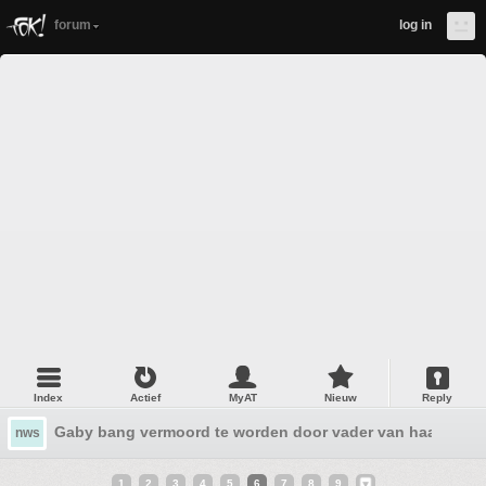
forum
log in
Index
Actief
MyAT
Nieuw
Reply
Gaby bang vermoord te worden door vader van haar 7 m
nws
1
2
3
4
5
6
7
8
9