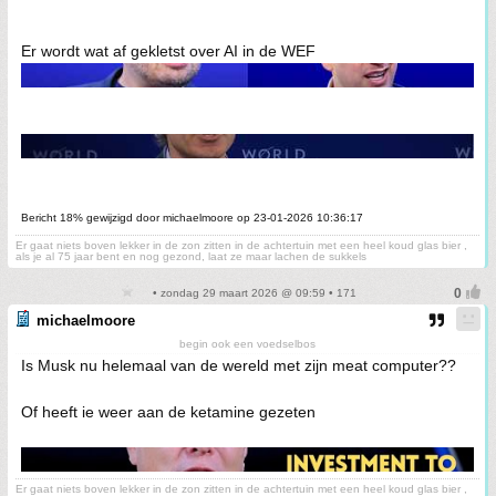
Er wordt wat af gekletst over AI in de WEF
Bericht 18% gewijzigd door michaelmoore op 23-01-2026 10:36:17
Er gaat niets boven lekker in de zon zitten in de achtertuin met een heel koud glas bier ,
als je al 75 jaar bent en nog gezond, laat ze maar lachen de sukkels
• zondag 29 maart 2026 @ 09:59 • 171
michaelmoore
begin ook een voedselbos
Is Musk nu helemaal van de wereld met zijn meat computer??
Of heeft ie weer aan de ketamine gezeten
Er gaat niets boven lekker in de zon zitten in de achtertuin met een heel koud glas bier ,