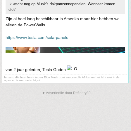
Ik wacht nog op Musk's dakpanzonnepanelen. Wanneer komen
die?
Zijn al heel lang beschikbaar in Amerika maar hier hebben we
alleen de PowerWalls.
https://www.tesla.com/solarpanels
van 2 jaar geleden, Tesla Goden
Iemand die haat heeft tegen Elon Musk gunt succesvolle Afrikanen het licht niet in de
ogen en is een racist bigot.
▼ Advertentie door Refinery89