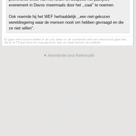
evenement in Davos meermaals door het ,,saai" te noemen.
Ook noemde hij het WEF herhaaldelijk ,,een niet-gekozen
wereldregering waar de mensen nooit om hebben gevraagd en die
ze niet willen".
Er gaat niets boven lekker in de zon zitten in de achtertuin met een heel koud glas bier ,
als je al 75 jaar bent en nog gezond, laat ze maar lachen de sukkels
▼ Advertentie door Refinery89