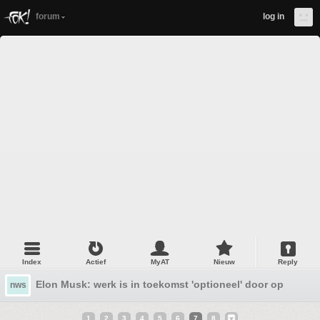
forum
log in
Index
Actief
MyAT
Nieuw
Reply
Elon Musk: werk is in toekomst 'optioneel' door opkomst 
nws
1
2
3
4
5
6
7
8