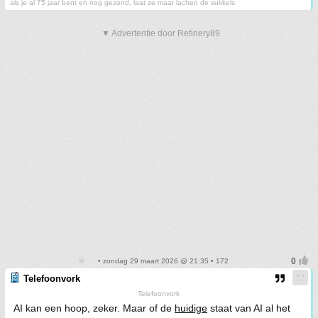
als je al 75 jaar bent en nog gezond, laat ze maar lachen de sukkels
▼ Advertentie door Refinery89
• zondag 29 maart 2026 @ 21:35 • 172
Telefoonvork
Telefoonvork
AI kan een hoop, zeker. Maar of de
huidige
staat van AI al het