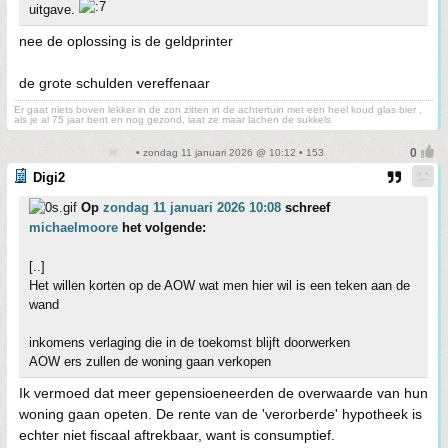
uitgave.
nee de oplossing is de geldprinter
de grote schulden vereffenaar
Er gaat niets boven lekker in de zon zitten in de achtertuin met een heel koud glas bier ,
als je al 75 jaar bent en nog gezond, laat ze maar lachen de sukkels
• zondag 11 januari 2026 @ 10:12 • 153
Digi2
Op
zondag 11 januari 2026 10:08
schreef
michaelmoore
het volgende:
[..]
Het willen korten op de AOW wat men hier wil is een teken aan de
wand
inkomens verlaging die in de toekomst blijft doorwerken
AOW ers zullen de woning gaan verkopen
Ik vermoed dat meer gepensioeneerden de overwaarde van hun
woning gaan opeten. De rente van de 'verorberde' hypotheek is
echter niet fiscaal aftrekbaar, want is consumptief.