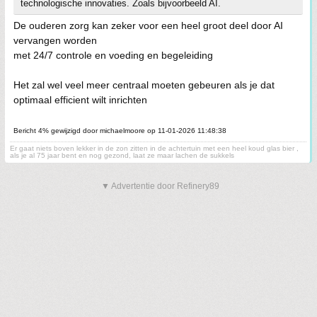
technologische innovaties. Zoals bijvoorbeeld AI.
De ouderen zorg kan zeker voor een heel groot deel door AI
vervangen worden
met 24/7 controle en voeding en begeleiding
Het zal wel veel meer centraal moeten gebeuren als je dat
optimaal efficient wilt inrichten
Bericht 4% gewijzigd door michaelmoore op 11-01-2026 11:48:38
Er gaat niets boven lekker in de zon zitten in de achtertuin met een heel koud glas bier ,
als je al 75 jaar bent en nog gezond, laat ze maar lachen de sukkels
▼ Advertentie door Refinery89