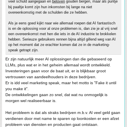
veel schuld aangegaan en
beloven
gouden bergen, maar als puntje
bij paaltje komt zijn hun inkomsten bij lange na niet
overeenkomstig met de schulden die ze hebben.
Als je eens goed kijkt naar wie allemaal roepen dat AI fantastisch
is en de oplossing voor al onze problemen is, dan zie je al vrij snel
een overeenkomst met hen die iets in de AI industrie te brokkelen
hebben. Serieuze gebruikers rennen bijna altijd gillend weg van AI
op het moment dat ze erachter komen dat ze in de marketing-
speak getrapt zijn.
Er zijn natuurlijk meer AI oplossingen dan die gebaseerd op
LLMs, plus wat er in het geheim allemaal wordt ontwikkeld.
Investeringen gaan voor de baat uit, er is blijkbaar groot
vertrouwen van aandeelhouders in deze bedrijven.
Er is idd veel marketing speak, maar het motto is "Fake it until
you make it".
De ontwikkelingen gaan zo snel, dat wat nu onmogelijk is
morgen wel realiseerbaar is.
Het probleem is dat als straks bedrijven m.b.v. AI veel geld gaan
verdienen door met name te sparen op loonkosten er een afzet
probleem van diensten en producten gaat ontstaan.