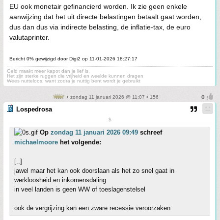
EU ook monetair gefinancierd worden. Ik zie geen enkele
aanwijzing dat het uit directe belastingen betaalt gaat worden,
dus dan dus via indirecte belasting, de inflatie-tax, de euro
valutaprinter.
Bericht 0% gewijzigd door Digi2 op 11-01-2026 18:27:17
Geld maakt meer kapot dan je lief is.
Het zijn sterke ruggen die vrijheid en weelde kunnen dragen
Wees nutteloos, want zodra je nuttig bent wordt je gebruikt
• zondag 11 januari 2026 @ 11:07 • 156
Lospedrosa
$
Op
zondag 11 januari 2026 09:49
schreef
michaelmoore
het volgende:
[..]
jawel maar het kan ook doorslaan als het zo snel gaat in
werkloosheid en inkomensdaling
in veel landen is geen WW of toeslagenstelsel
ook de vergrijzing kan een zware recessie veroorzaken