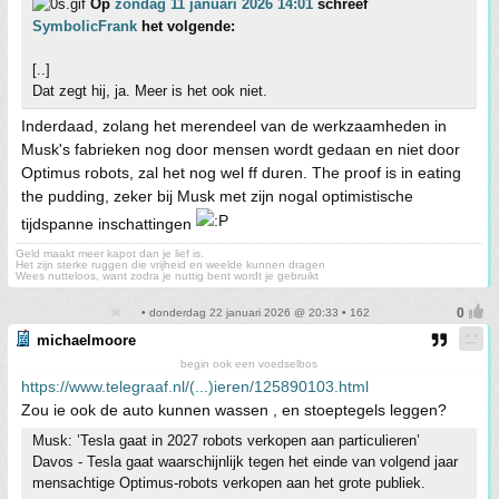
Op
zondag 11 januari 2026 14:01
schreef
SymbolicFrank
het volgende:
[..]
Dat zegt hij, ja. Meer is het ook niet.
Inderdaad, zolang het merendeel van de werkzaamheden in
Musk's fabrieken nog door mensen wordt gedaan en niet door
Optimus robots, zal het nog wel ff duren. The proof is in eating
the pudding, zeker bij Musk met zijn nogal optimistische
tijdspanne inschattingen
Geld maakt meer kapot dan je lief is.
Het zijn sterke ruggen die vrijheid en weelde kunnen dragen
Wees nutteloos, want zodra je nuttig bent wordt je gebruikt
• donderdag 22 januari 2026 @ 20:33 • 162
michaelmoore
begin ook een voedselbos
https://www.telegraaf.nl/(...)ieren/125890103.html
Zou ie ook de auto kunnen wassen , en stoeptegels leggen?
Musk: ’Tesla gaat in 2027 robots verkopen aan particulieren’
Davos - Tesla gaat waarschijnlijk tegen het einde van volgend jaar
mensachtige Optimus-robots verkopen aan het grote publiek.