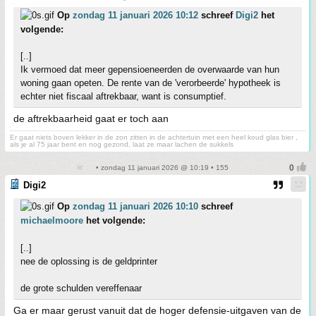
Op
zondag 11 januari 2026 10:12
schreef
Digi2
het
volgende:
[..]
Ik vermoed dat meer gepensioeneerden de overwaarde van hun
woning gaan opeten. De rente van de 'verorbeerde' hypotheek is
echter niet fiscaal aftrekbaar, want is consumptief.
de aftrekbaarheid gaat er toch aan
Er gaat niets boven lekker in de zon zitten in de achtertuin met een heel koud glas bier ,
als je al 75 jaar bent en nog gezond, laat ze maar lachen de sukkels
• zondag 11 januari 2026 @ 10:19 • 155
Digi2
Op
zondag 11 januari 2026 10:10
schreef
michaelmoore
het volgende:
[..]
nee de oplossing is de geldprinter
de grote schulden vereffenaar
Ga er maar gerust vanuit dat de hoger defensie-uitgaven van de