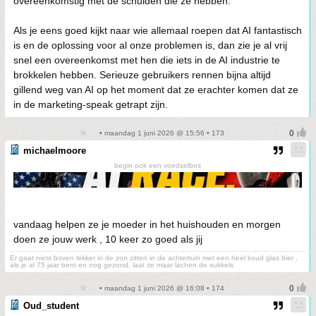
overeenkomstig met de schulden die ze hebben.
Als je eens goed kijkt naar wie allemaal roepen dat AI fantastisch
is en de oplossing voor al onze problemen is, dan zie je al vrij
snel een overeenkomst met hen die iets in de AI industrie te
brokkelen hebben. Serieuze gebruikers rennen bijna altijd
gillend weg van AI op het moment dat ze erachter komen dat ze
in de marketing-speak getrapt zijn.
• maandag 1 juni 2026 @ 15:56 • 173
michaelmoore
begin ook een voedselbos
vandaag helpen ze je moeder in het huishouden en morgen
doen ze jouw werk , 10 keer zo goed als jij
Er gaat niets boven lekker in de zon zitten in de achtertuin met een heel koud glas bier ,
als je al 75 jaar bent en nog gezond, laat ze maar lachen de sukkels
• maandag 1 juni 2026 @ 16:08 • 174
Oud_student