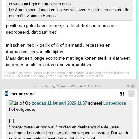
gewoon niet goed kan blijven gaan.
De Amerikanen durven er blijkens wel over te praten en denken. Ik
mis reële visies in Europa.
jij wilt een geleide economie, dat heeft het communisme
geprobeerd, dat gaat niet
misschien heb ik gelijk of jij of niemand , recessies en
depressies zijn van alle tijden
Maar dat een jonge economie met lage konen sterk is dat weet
iedereen en china is daar een voorbeeld van
Er gaat niets boven lekker in de zon zitten in de achtertuin met een heel koud glas bier ,
als je al 75 jaar bent en nog gezond, laat ze maar lachen de sukkels
• zondag 11 januari 2026 @ 11:13 • 158
theunderdog
Op
zondag 11 januari 2026 11:07
schreef
Lospedrosa
het volgende:
[..]
Vroeger waren er nog wel filosofen en denktanks die de verre
toekomst beoordeelden en wat de consequenties waren. Dat wordt
nu niet meer gedaan want dan is dat niet ethisch