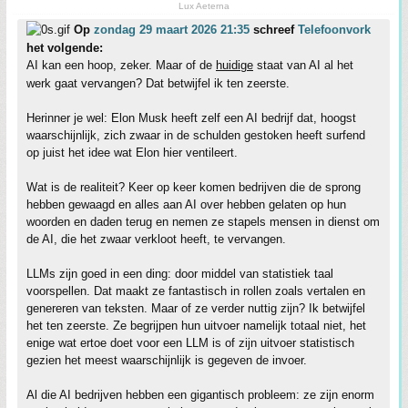
Lux Aeterna
Op
zondag 29 maart 2026 21:35
schreef
Telefoonvork
het volgende:
AI kan een hoop, zeker. Maar of de
huidige
staat van AI al het
werk gaat vervangen? Dat betwijfel ik ten zeerste.
Herinner je wel: Elon Musk heeft zelf een AI bedrijf dat, hoogst
waarschijnlijk, zich zwaar in de schulden gestoken heeft surfend
op juist het idee wat Elon hier ventileert.
Wat is de realiteit? Keer op keer komen bedrijven die de sprong
hebben gewaagd en alles aan AI over hebben gelaten op hun
woorden en daden terug en nemen ze stapels mensen in dienst om
de AI, die het zwaar verkloot heeft, te vervangen.
LLMs zijn goed in een ding: door middel van statistiek taal
voorspellen. Dat maakt ze fantastisch in rollen zoals vertalen en
genereren van teksten. Maar of ze verder nuttig zijn? Ik betwijfel
het ten zeerste. Ze begrijpen hun uitvoer namelijk totaal niet, het
enige wat ertoe doet voor een LLM is of zijn uitvoer statistisch
gezien het meest waarschijnlijk is gegeven de invoer.
Al die AI bedrijven hebben een gigantisch probleem: ze zijn enorm