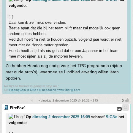
volgende:
[..]
Daar kon ik zelf niks over vinden.
Beetje apart dat die bij het team blijft maar zal mogelijk ook geen
andere opties hebben.
Red Bull hoeft 'm niet te houden opzich, volgend jaar wordt er niet
meer met de Honda motor gereden.
Honda heeft altijd als eis gehad dat er een Japanner in het team
mee moet rijden als zij de motoren leveren.
Ze hebben Honda nog nodig voor het TPC programma (rijden
met oude auto's), waarmee ze Lindblad ervaring willen laten
opdoen.
No Dyson Barrier is going to stop me!
UI:
FlippingCoin in ONZ / Ik bepaal hier welk dier jij bent
• dinsdag 2 december 2025 @ 16:31 • 245
FireFox1
Op
dinsdag 2 december 2025 16:09
schreef
SiGNe
het
volgende: