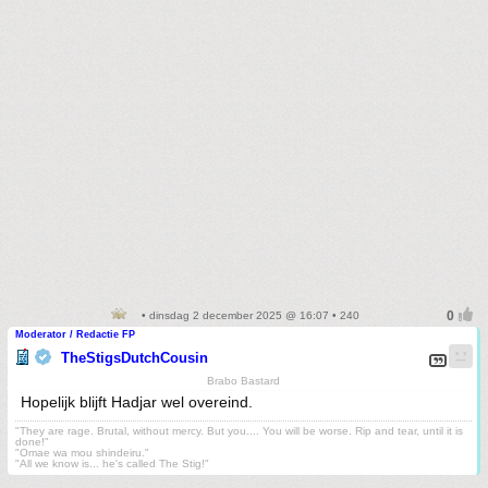
• dinsdag 2 december 2025 @ 16:07 • 240
Moderator / Redactie FP
TheStigsDutchCousin
Brabo Bastard
Hopelijk blijft Hadjar wel overeind.
"They are rage. Brutal, without mercy. But you.... You will be worse. Rip and tear, until it is
done!"
"Omae wa mou shindeiru."
"All we know is... he's called The Stig!"