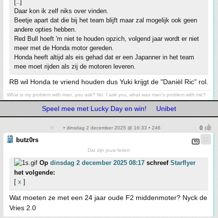
[..]
Daar kon ik zelf niks over vinden.
Beetje apart dat die bij het team blijft maar zal mogelijk ook geen
andere opties hebben.
Red Bull hoeft 'm niet te houden opzich, volgend jaar wordt er niet
meer met de Honda motor gereden.
Honda heeft altijd als eis gehad dat er een Japanner in het team
mee moet rijden als zij de motoren leveren.
RB wil Honda te vriend houden dus Yuki krijgt de "Daniël Ric" rol.
What is my problem with man, you ask? No. I ask you, what was man's problem with me?
Speel mee met Lucky Day en win!
Unibet
• dinsdag 2 december 2025 @ 16:33 • 246
butz0rs
Dat zijn jouw feiten
Op
dinsdag 2 december 2025 08:17
schreef
Starflyer
het volgende:
[
x
]
Wat moeten ze met een 24 jaar oude F2 middenmoter? Nyck de
Vries 2.0