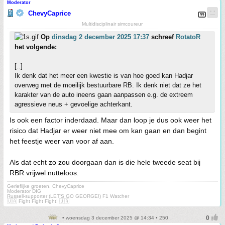
Moderator
ChevyCaprice
Multidisciplinair simcoureur
Op
dinsdag 2 december 2025 17:37
schreef
RotatoR
het volgende:
[..]
Ik denk dat het meer een kwestie is van hoe goed kan Hadjar
overweg met de moeilijk bestuurbare RB. Ik denk niet dat ze het
karakter van de auto ineens gaan aanpassen e.g. de extreem
agressieve neus + gevoelige achterkant.
Is ook een factor inderdaad. Maar dan loop je dus ook weer het
risico dat Hadjar er weer niet mee om kan gaan en dan begint
het feestje weer van voor af aan.
Als dat echt zo zou doorgaan dan is die hele tweede seat bij
RBR vrijwel nutteloos.
Gerieflijke groeten, ChevyCaprice
Moderator DIG
Russell-supporter (LET'S GO GEORGE!) F1 Watcher
🇺🇦 Fight Fight Fight! 🇺🇦
• woensdag 3 december 2025 @ 14:34 • 250