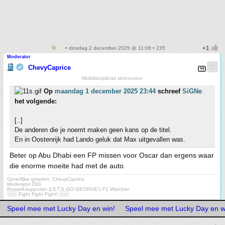
• dinsdag 2 december 2025 @ 11:08 • 235
Moderator
ChevyCaprice
Multidisciplinair simcoureur
Op
maandag 1 december 2025 23:44
schreef
SiGNe
het volgende:
[..]
De anderen die je noemt maken geen kans op de titel.
En in Oostenrijk had Lando geluk dat Max uitgevallen was.
Beter op Abu Dhabi een FP missen voor Oscar dan ergens waar
die enorme moeite had met de auto.
Gerieflijke groeten, ChevyCaprice
Moderator DIG
Russell-supporter (LET'S GO GEORGE!) F1 Watcher
🇺🇦 Fight Fight Fight! 🇺🇦
Speel mee met Lucky Day en win!
Speel mee met Lucky Day en w