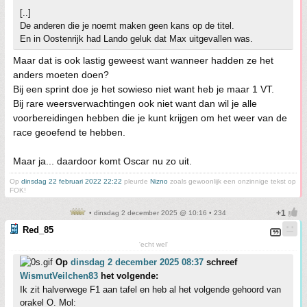
[..]
De anderen die je noemt maken geen kans op de titel.
En in Oostenrijk had Lando geluk dat Max uitgevallen was.
Maar dat is ook lastig geweest want wanneer hadden ze het
anders moeten doen?
Bij een sprint doe je het sowieso niet want heb je maar 1 VT.
Bij rare weersverwachtingen ook niet want dan wil je alle
voorbereidingen hebben die je kunt krijgen om het weer van de
race geoefend te hebben.
Maar ja... daardoor komt Oscar nu zo uit.
Op
dinsdag 22 februari 2022 22:22
pleurde
Nizno
zoals gewoonlijk een onzinnige tekst op
FOK!
• dinsdag 2 december 2025 @ 10:16 • 234
Red_85
'echt wel'
Op
dinsdag 2 december 2025 08:37
schreef
WismutVeilchen83
het volgende:
Ik zit halverwege F1 aan tafel en heb al het volgende gehoord van
orakel O. Mol: