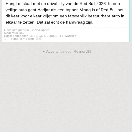
Hangt of staat met de drivability van de Red Bull 2026. In een
veilige auto gaat Hadjar als een topper. Vraag is of Red Bull het
dit keer voor elkaar krijgt om een fatsoenlijk bestuurbare auto in
elkaar te zetten. Dat zal echt de hamvraag zijn.
Gerieflijke groeten, ChevyCaprice
Moderator DIG
Russell-supporter (LET'S GO GEORGE!) F1 Watcher
🇺🇦 Fight Fight Fight! 🇺🇦
▼ Advertentie door Refinery89