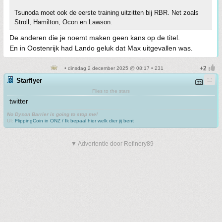
Tsunoda moet ook de eerste training uitzitten bij RBR. Net zoals
Stroll, Hamilton, Ocon en Lawson.
De anderen die je noemt maken geen kans op de titel.
En in Oostenrijk had Lando geluk dat Max uitgevallen was.
• dinsdag 2 december 2025 @ 08:17 • 231
Starflyer
Flies to the stars
twitter
No Dyson Barrier is going to stop me!
UI:
FlippingCoin in ONZ / Ik bepaal hier welk dier jij bent
▼ Advertentie door Refinery89