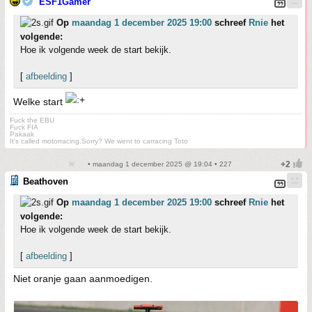
ESF1Gamer
Op
maandag 1 december 2025 19:00
schreef
Rnie
het
volgende:
Hoe ik volgende week de start bekijk.
[
afbeelding
]
Welke start
Fuck the EBU
Fuck FIA
Pakaak
It's called motorracing.Sorry? We went to carracing Toto
• maandag 1 december 2025 @ 19:04 • 227
Beathoven
Op
maandag 1 december 2025 19:00
schreef
Rnie
het
volgende:
Hoe ik volgende week de start bekijk.
[
afbeelding
]
Niet oranje gaan aanmoedigen.