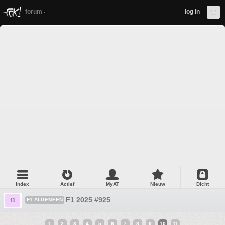
forum
log in
Index
Actief
MyAT
Nieuw
Dicht
F1 2025 #925
f1
F1 ALGEMEEN
1
2
3
4
5
6
7
8
9
10
11