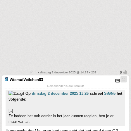
• dinsdag 2 december 2025 @ 14:33 • 237
WismutVeilchen83
Gelderlander is ook schuld!
Op
dinsdag 2 december 2025 13:26
schreef
SiGNe
het
volgende:
[..]
Ze hadden het ook eerder in het jaar kunnen regelen, ben je er
maar van af.
Ik verwacht dat McLaren had verwacht dat het rond deze GP