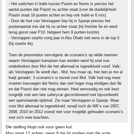
- Het switchen in Italië tussen Piastri en Norris is precies het
aantal punten dat Piastri nu achter staat (voor de duidelijkheid:
Piastri staat 16 punten achter en liep ook Italië er 6 mis).
- Door de fout van Verstappen liep hij in Spanje precies het
puntenaantal mis dat hij nu achter staat (hij finishte 5e en werd
terug gezet naar P10, hetgeen hem 9 punten kostte).
- Verstappen startte vorig jaar in Abu Dhabi niet eens in de top 5
(hij startte 4e).
Toen de presentator vervolgens de scenario’s op wilde noemen
waarin Verstappen kampioen kan worden werd hij snel ruw
onderbroken door Mol die het allemaal te ingewikkeld vond. Valk:
als Verstappen 3e wordt dan.. Mol: hou maar op, hier ben je me al
kwijt geraakt. 3 scenario’s is teveel voor Mol. Valk had nog meer
moeten toevoegen dat Norris dan niet hoger mag eindigen dan 9e
en dat Piastri dan niet mag winnen. Heel eenvoudig en ook best
mogelijk met een late saferycar gecombineerd met bijvoorbeeld
een openstaande tijdstraf. Zie maar Verstappen in Spanje. Maar
voor Mol allemaal te ingewikkeld, terwijl toch de WK’s van 2007,
2008, 2010 én 2012 vooraf niet voor mogelijk gehouden scenario’s
met zich mee brachten..
Die stelling klopt ook voor geen kut.
Max staat 12 achter, geen 9 die hij misliep met die actie.