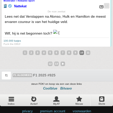
Moderator / Redactie Sport
Nattekat
De roze zeekat
Lees net dat Verstappen na Alonso, Hulk en Hamilton de meest
ervaren coureur is van het huidige veld.
Wtf, hij is net begonnen toch?
100.000 katjes
Fuck the EBU!
1
2
3
4
5
6
7
8
9
10
11
12
13
F1 2025 #925
f1
F1 ALGEMEEN
steun FOK! en koop via een van deze links
Coolblue
Bitvavo
Index
Actief
MyAT
Nieuw
Dicht
privacy
•
premium account
•
voorwaarden