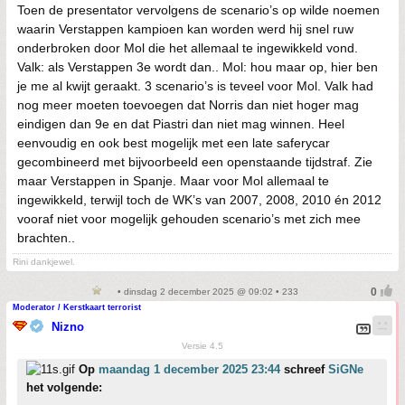
Toen de presentator vervolgens de scenario’s op wilde noemen
waarin Verstappen kampioen kan worden werd hij snel ruw
onderbroken door Mol die het allemaal te ingewikkeld vond.
Valk: als Verstappen 3e wordt dan.. Mol: hou maar op, hier ben
je me al kwijt geraakt. 3 scenario’s is teveel voor Mol. Valk had
nog meer moeten toevoegen dat Norris dan niet hoger mag
eindigen dan 9e en dat Piastri dan niet mag winnen. Heel
eenvoudig en ook best mogelijk met een late saferycar
gecombineerd met bijvoorbeeld een openstaande tijdstraf. Zie
maar Verstappen in Spanje. Maar voor Mol allemaal te
ingewikkeld, terwijl toch de WK’s van 2007, 2008, 2010 én 2012
vooraf niet voor mogelijk gehouden scenario’s met zich mee
brachten..
Rini dankjewel.
• dinsdag 2 december 2025 @ 09:02 • 233
Moderator / Kerstkaart terrorist
Nizno
Versie 4.5
Op
maandag 1 december 2025 23:44
schreef
SiGNe
het volgende: