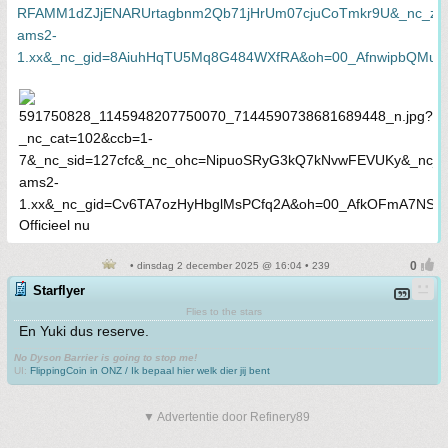
Officieel nu
• dinsdag 2 december 2025 @ 16:04 • 239
Starflyer
Flies to the stars
En Yuki dus reserve.
No Dyson Barrier is going to stop me!
UI:
FlippingCoin in ONZ / Ik bepaal hier welk dier jij bent
▼ Advertentie door Refinery89