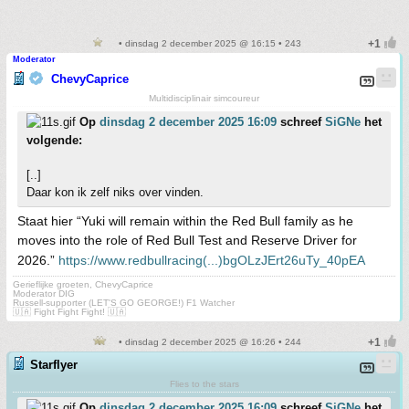
• dinsdag 2 december 2025 @ 16:15 • 243
Moderator
ChevyCaprice
Multidisciplinair simcoureur
Op
dinsdag 2 december 2025 16:09
schreef
SiGNe
het
volgende:
[..]
Daar kon ik zelf niks over vinden.
Staat hier “Yuki will remain within the Red Bull family as he
moves into the role of Red Bull Test and Reserve Driver for
2026.”
https://www.redbullracing(...)bgOLzJErt26uTy_40pEA
Gerieflijke groeten, ChevyCaprice
Moderator DIG
Russell-supporter (LET'S GO GEORGE!) F1 Watcher
🇺🇦 Fight Fight Fight! 🇺🇦
• dinsdag 2 december 2025 @ 16:26 • 244
Starflyer
Flies to the stars
Op
dinsdag 2 december 2025 16:09
schreef
SiGNe
het