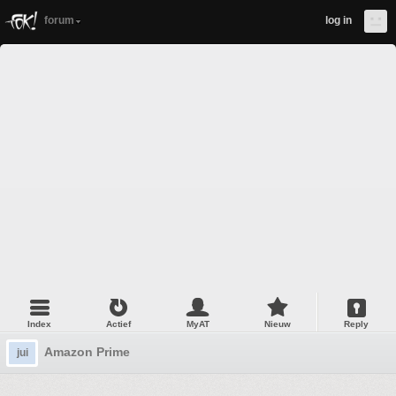
forum
log in
Index
Actief
MyAT
Nieuw
Reply
Amazon Prime
jui