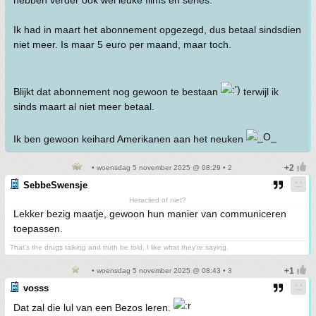
hebben verder ook wel leuke films en series.
Ik had in maart het abonnement opgezegd, dus betaal sindsdien
niet meer. Is maar 5 euro per maand, maar toch.
Blijkt dat abonnement nog gewoon te bestaan
terwijl ik
sinds maart al niet meer betaal.
Ik ben gewoon keihard Amerikanen aan het neuken
• woensdag 5 november 2025 @ 08:29 • 2
SebbeSwensje
Heraclied of niet?
Lekker bezig maatje, gewoon hun manier van communiceren
toepassen.
That's the drugs talking and truth be told, I like what they're saying.
• woensdag 5 november 2025 @ 08:43 • 3
vosss
Dat zal die lul van een Bezos leren.