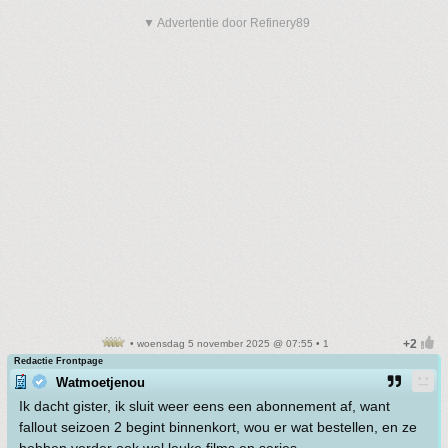
▼ Advertentie door Refinery89
• woensdag 5 november 2025 @ 07:55 • 1
Redactie Frontpage
Watmoetjenou
Ik dacht gister, ik sluit weer eens een abonnement af, want
fallout seizoen 2 begint binnenkort, wou er wat bestellen, en ze