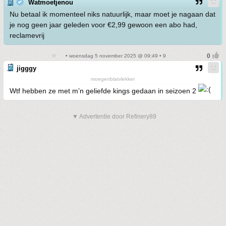
Watmoetjenou
Nu betaal ik momenteel niks natuurlijk, maar moet je nagaan dat
je nog geen jaar geleden voor €2,99 gewoon een abo had,
reclamevrij
• woensdag 5 november 2025 @ 09:49 • 9
jigggy
moegenblatvlekker
Wtf hebben ze met m’n geliefde kings gedaan in seizoen 2
▼ Advertentie door Refinery89