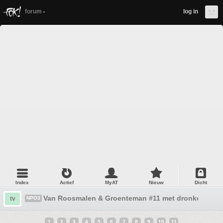
forum
log in
Index
Actief
MyAT
Nieuw
Dicht
Van Roosmalen & Groenteman #11 met dronken Harr
tv
NPO3
1
2
3
4
5
6
7
8
9
10
11