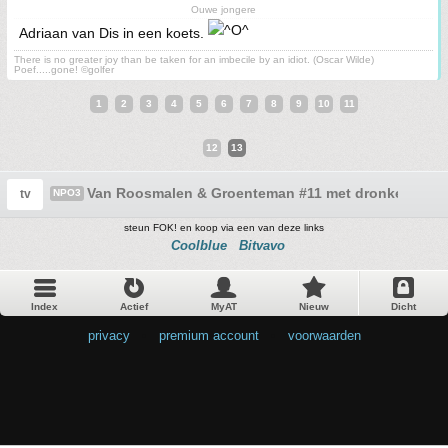
Ouwe jongere
Adriaan van Dis in een koets.
There is no greater joy than be taken for an imbecile by an idiot. (Oscar Wilde)
Poef.....gone! ©golfer
1
2
3
4
5
6
7
8
9
10
11
12
13
Van Roosmalen & Groenteman #11 met dronken Harr
tv
NPO3
steun FOK! en koop via een van deze links
Coolblue
Bitvavo
Index
Actief
MyAT
Nieuw
Dicht
privacy
•
premium account
•
voorwaarden