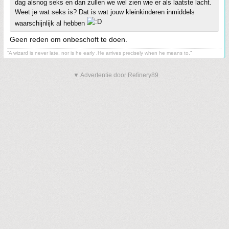
dag alsnog seks en dan zullen we wel zien wie er als laatste lacht.
Weet je wat seks is? Dat is wat jouw kleinkinderen inmiddels
waarschijnlijk al hebben
Geen reden om onbeschoft te doen.
“A wizard is never late, nor is he early .He arrives precisely when he means to.”
▼ Advertentie door Refinery89