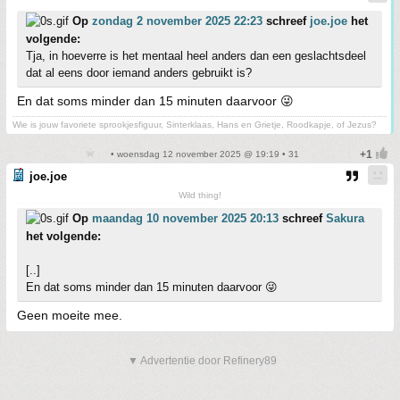
Op
zondag 2 november 2025 22:23
schreef
joe.joe
het
volgende:
Tja, in hoeverre is het mentaal heel anders dan een geslachtsdeel
dat al eens door iemand anders gebruikt is?
En dat soms minder dan 15 minuten daarvoor 😜
Wie is jouw favoriete sprookjesfiguur, Sinterklaas, Hans en Grietje, Roodkapje, of Jezus?
• woensdag 12 november 2025 @ 19:19 • 31
joe.joe
Wild thing!
Op
maandag 10 november 2025 20:13
schreef
Sakura
het volgende:
[..]
En dat soms minder dan 15 minuten daarvoor 😜
Geen moeite mee.
▼ Advertentie door Refinery89