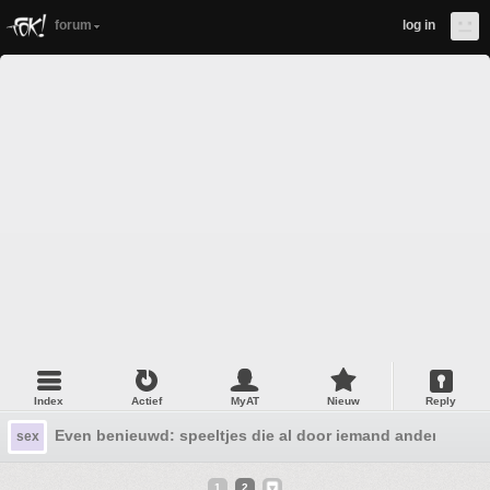
forum
log in
Index
Actief
MyAT
Nieuw
Reply
Even benieuwd: speeltjes die al door iemand anders zijn 
sex
1
2