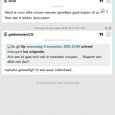
incel
they/them
Alsof je voor elke vrouw nieuwe speeltjes gaat kopen of zo
Nee dat is lekker duurzaam
• dinsdag 30 december 2025 @ 15:55 • 34
gekkehenkie131
wel gek maar niet goed
Op
woensdag 5 november 2025 23:09
schreef
fokexpert
het volgende:
Ach een lul gaat toch ook in meerdere vrouwen…. Waarom een
dildo niet dan?
hahaha geweldig!! Is wel waar inderdaad....
▼ Advertentie door Refinery89