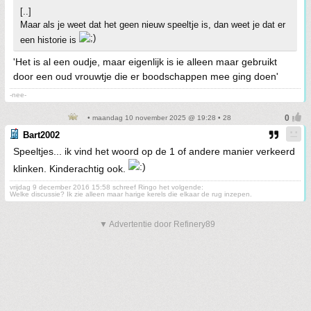
[..]
Maar als je weet dat het geen nieuw speeltje is, dan weet je dat er
een historie is
'Het is al een oudje, maar eigenlijk is ie alleen maar gebruikt
door een oud vrouwtje die er boodschappen mee ging doen'
-nee-
• maandag 10 november 2025 @ 19:28 • 28
Bart2002
Speeltjes... ik vind het woord op de 1 of andere manier verkeerd
klinken. Kinderachtig ook.
vrijdag 9 december 2016 15:58 schreef Ringo het volgende:
Welke discussie? Ik zie alleen maar harige kerels die elkaar de rug inzepen.
▼ Advertentie door Refinery89