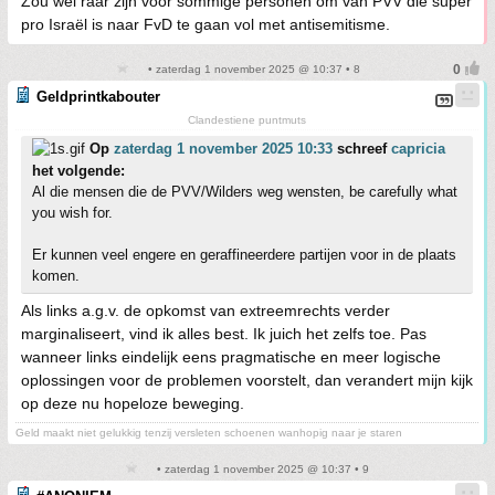
Zou wel raar zijn voor sommige personen om van PVV die super
pro Israël is naar FvD te gaan vol met antisemitisme.
• zaterdag 1 november 2025 @ 10:37 • 8
Geldprintkabouter
Clandestiene puntmuts
Op
zaterdag 1 november 2025 10:33
schreef
capricia
het volgende:
Al die mensen die de PVV/Wilders weg wensten, be carefully what
you wish for.
Er kunnen veel engere en geraffineerdere partijen voor in de plaats
komen.
Als links a.g.v. de opkomst van extreemrechts verder
marginaliseert, vind ik alles best. Ik juich het zelfs toe. Pas
wanneer links eindelijk eens pragmatische en meer logische
oplossingen voor de problemen voorstelt, dan verandert mijn kijk
op deze nu hopeloze beweging.
Geld maakt niet gelukkig tenzij versleten schoenen wanhopig naar je staren
• zaterdag 1 november 2025 @ 10:37 • 9