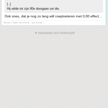
[..]
Hij wilde tot zijn 80e doorgaan zei die.
Ook sneu, dat je nog zo lang wilt roeptoeteren met 0,00 effect...
Honey ! Take me drunk, i am home !
▼ Advertentie door Refinery89