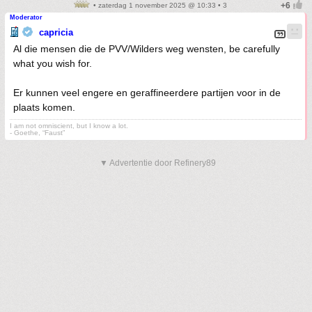
• zaterdag 1 november 2025 @ 10:33 • 3
Moderator
capricia
Al die mensen die de PVV/Wilders weg wensten, be carefully
what you wish for.
Er kunnen veel engere en geraffineerdere partijen voor in de
plaats komen.
I am not omniscient, but I know a lot.
- Goethe, “Faust”
▼ Advertentie door Refinery89