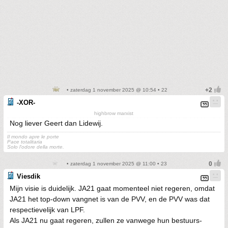
• zaterdag 1 november 2025 @ 10:54 • 22
-XOR-
highbrow marxist
Nog liever Geert dan Lidewij.
Il mondo apre le porte
Pace totalitaria
Solo l'odore della morte.
• zaterdag 1 november 2025 @ 11:00 • 23
Viesdik
Mijn visie is duidelijk. JA21 gaat momenteel niet regeren, omdat
JA21 het top-down vangnet is van de PVV, en de PVV was dat
respectievelijk van LPF.
Als JA21 nu gaat regeren, zullen ze vanwege hun bestuurs-