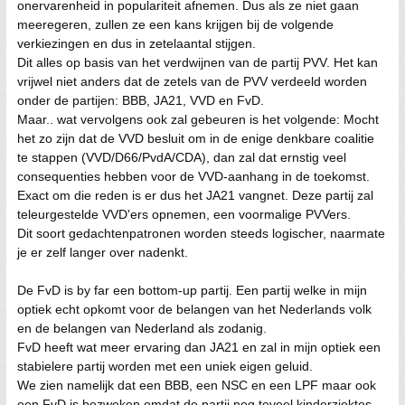
onervarenheid in populariteit afnemen. Dus als ze niet gaan
meeregeren, zullen ze een kans krijgen bij de volgende
verkiezingen en dus in zetelaantal stijgen.
Dit alles op basis van het verdwijnen van de partij PVV. Het kan
vrijwel niet anders dat de zetels van de PVV verdeeld worden
onder de partijen: BBB, JA21, VVD en FvD.
Maar.. wat vervolgens ook zal gebeuren is het volgende: Mocht
het zo zijn dat de VVD besluit om in de enige denkbare coalitie
te stappen (VVD/D66/PvdA/CDA), dan zal dat ernstig veel
consequenties hebben voor de VVD-aanhang in de toekomst.
Exact om die reden is er dus het JA21 vangnet. Deze partij zal
teleurgestelde VVD'ers opnemen, een voormalige PVVers.
Dit soort gedachtenpatronen worden steeds logischer, naarmate
je er zelf langer over nadenkt.
De FvD is by far een bottom-up partij. Een partij welke in mijn
optiek echt opkomt voor de belangen van het Nederlands volk
en de belangen van Nederland als zodanig.
FvD heeft wat meer ervaring dan JA21 en zal in mijn optiek een
stabielere partij worden met een uniek eigen geluid.
We zien namelijk dat een BBB, een NSC en een LPF maar ook
een FvD is bezweken omdat de partij nog teveel kinderziektes