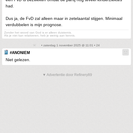
had.
Dus ja, de FvD zal alleen maar in zetelaantal stijgen. Minimaal
verdubbelen is mijn prognose.
Zonder het woord van God is er alleen duisternis.
Als je niet kan relativeren, heb je weinig aan kennis.
• zaterdag 1 november 2025 @ 11:01 • 24
#ANONIEM
Niet gelezen.
▼ Advertentie door Refinery89