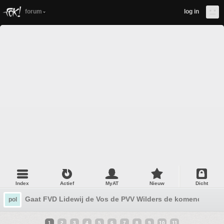
forum
log in
Index
Actief
MyAT
Nieuw
Dicht
Gaat FVD Lidewij de Vos de PVV Wilders de komende jare
pol
1
2
3
4
5
6
7
8
9
10
11