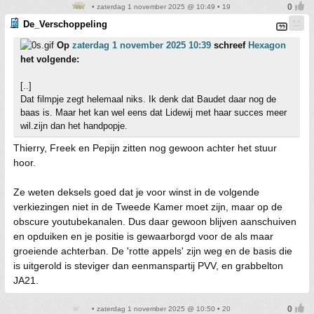
• zaterdag 1 november 2025 @ 10:49 • 19
De_Verschoppeling
Op
zaterdag 1 november 2025 10:39
schreef
Hexagon
het volgende:
[..]
Dat filmpje zegt helemaal niks. Ik denk dat Baudet daar nog de
baas is. Maar het kan wel eens dat Lidewij met haar succes meer
wil.zijn dan het handpopje.
Thierry, Freek en Pepijn zitten nog gewoon achter het stuur
hoor.
Ze weten deksels goed dat je voor winst in de volgende
verkiezingen niet in de Tweede Kamer moet zijn, maar op de
obscure youtubekanalen. Dus daar gewoon blijven aanschuiven
en opduiken en je positie is gewaarborgd voor de als maar
groeiende achterban. De 'rotte appels' zijn weg en de basis die
is uitgerold is steviger dan eenmanspartij PVV, en grabbelton
JA21.
• zaterdag 1 november 2025 @ 10:50 • 20