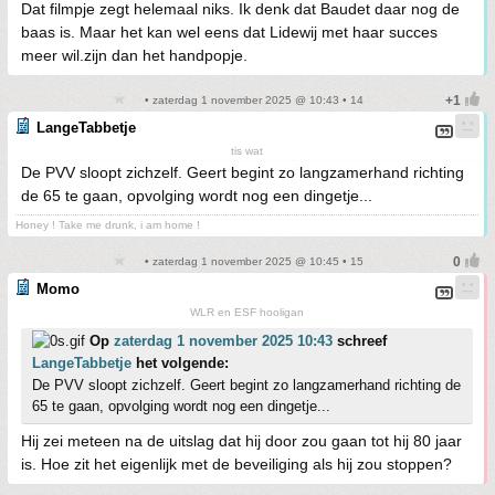
Dat filmpje zegt helemaal niks. Ik denk dat Baudet daar nog de
baas is. Maar het kan wel eens dat Lidewij met haar succes
meer wil.zijn dan het handpopje.
• zaterdag 1 november 2025 @ 10:43 • 14
LangeTabbetje
tis wat
De PVV sloopt zichzelf. Geert begint zo langzamerhand richting
de 65 te gaan, opvolging wordt nog een dingetje...
Honey ! Take me drunk, i am home !
• zaterdag 1 november 2025 @ 10:45 • 15
Momo
WLR en ESF hooligan
Op
zaterdag 1 november 2025 10:43
schreef
LangeTabbetje
het volgende:
De PVV sloopt zichzelf. Geert begint zo langzamerhand richting de
65 te gaan, opvolging wordt nog een dingetje...
Hij zei meteen na de uitslag dat hij door zou gaan tot hij 80 jaar
is. Hoe zit het eigenlijk met de beveiliging als hij zou stoppen?