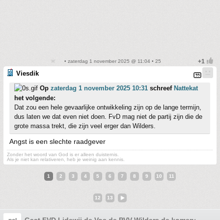
• zaterdag 1 november 2025 @ 11:04 • 25
Viesdik
Op
zaterdag 1 november 2025 10:31
schreef
Nattekat
het volgende:
Dat zou een hele gevaarlijke ontwikkeling zijn op de lange termijn,
dus laten we dat even niet doen. FvD mag niet de partij zijn die de
grote massa trekt, die zijn veel erger dan Wilders.
Angst is een slechte raadgever
Zonder het woord van God is er alleen duisternis.
Als je niet kan relativeren, heb je weinig aan kennis.
1
2
3
4
5
6
7
8
9
10
11
12
13