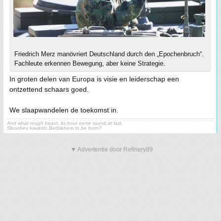
Friedrich Merz manövriert Deutschland durch den „Epochenbruch“.
Fachleute erkennen Bewegung, aber keine Strategie.
In groten delen van Europa is visie en leiderschap een
ontzettend schaars goed.
We slaapwandelen de toekomst in.
And what rough beast, its hour come round at last,
Slouches towards Bethlehem to be born?
▼ Advertentie door Refinery89