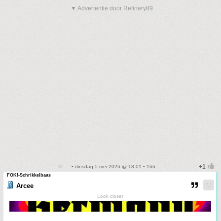
▼ Advertentie door Refinery89
• dinsdag 5 mei 2026 @ 18:01 • 166
FOK!-Schrikkelbaas
Arcee
Look closer