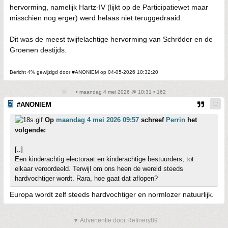
hervorming, namelijk Hartz-IV (lijkt op de Participatiewet maar
misschien nog erger) werd helaas niet teruggedraaid.
Dit was de meest twijfelachtige hervorming van Schröder en de
Groenen destijds.
Bericht 4% gewijzigd door #ANONIEM op 04-05-2026 10:32:20
• maandag 4 mei 2026 @ 10:31 • 162
#ANONIEM
Op
maandag 4 mei 2026 09:57
schreef
Perrin
het
volgende:
[..]
Een kinderachtig electoraat en kinderachtige bestuurders, tot
elkaar veroordeeld. Terwijl om ons heen de wereld steeds
hardvochtiger wordt. Rara, hoe gaat dat aflopen?
Europa wordt zelf steeds hardvochtiger en normlozer natuurlijk.
▼ Advertentie door Refinery89