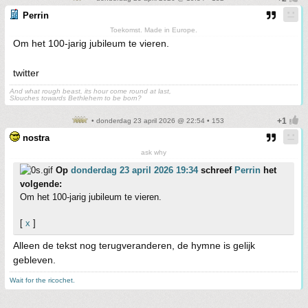
Perrin
Toekomst. Made in Europe.
Om het 100-jarig jubileum te vieren.
twitter
And what rough beast, its hour come round at last,
Slouches towards Bethlehem to be born?
• donderdag 23 april 2026 @ 22:54 • 153
nostra
ask why
Op
donderdag 23 april 2026 19:34
schreef
Perrin
het
volgende:
Om het 100-jarig jubileum te vieren.
[
x
]
Alleen de tekst nog terugveranderen, de hymne is gelijk
gebleven.
Wait for the ricochet.