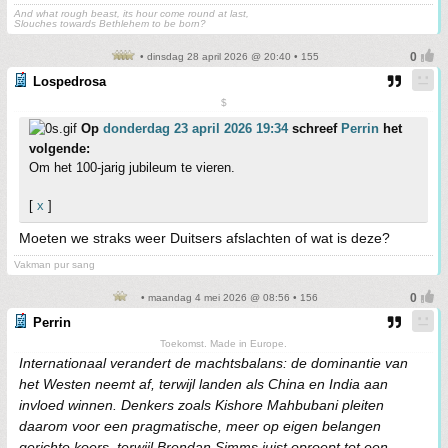
And what rough beast, its hour come round at last,
Slouches towards Bethlehem to be born?
• dinsdag 28 april 2026 @ 20:40 • 155
Lospedrosa
$
Op
donderdag 23 april 2026 19:34
schreef
Perrin
het
volgende:
Om het 100-jarig jubileum te vieren.
[
x
]
Moeten we straks weer Duitsers afslachten of wat is deze?
Vakman pur sang
• maandag 4 mei 2026 @ 08:56 • 156
Perrin
Toekomst. Made in Europe.
Internationaal verandert de machtsbalans: de dominantie van
het Westen neemt af, terwijl landen als China en India aan
invloed winnen. Denkers zoals Kishore Mahbubani pleiten
daarom voor een pragmatische, meer op eigen belangen
gerichte koers, terwijl Brendan Simms juist oproept tot een