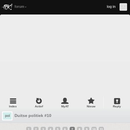
forum
log in
Index
Actief
MyAT
Nieuw
Reply
Duitse politiek #10
pol
1
2
3
4
5
6
7
8
9
10
11