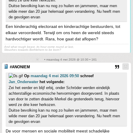
werd ze drie keer herkozen.
Duitse bevolking kan nu nog zo huilen en jammeren, maar men
wilde meer dan 20 jaar helemaal geen verandering. Nu heeft men
de gevolgen ervan
Een kinderachtig electoraat en kinderachtige bestuurders, tot
elkaar veroordeeld. Terwijl om ons heen de wereld steeds
hardvochtiger wordt. Rara, hoe gaat dat aflopen?
And what rough beast, its hour come round at last,
Slouches towards Bethlehem to be born?
• maandag 4 mei 2026 @ 10:30 • 161
#ANONIEM
Op
maandag 4 mei 2026 09:50
schreef
Jan_Onderwater
het volgende:
Zei het eerder en blijf erbij, onder Schröder werden eindelijk
achterstallige economische hervormingen doorgevoerd. In plaats
van door te zetten draaide Merkel die grotendeels terug, hiervoor
werd ze drie keer herkozen.
Duitse bevolking kan nu nog zo huilen en jammeren, maar men
wilde meer dan 20 jaar helemaal geen verandering. Nu heeft men
de gevolgen ervan
De voor mensen en sociale mobiliteit meest schadelijke