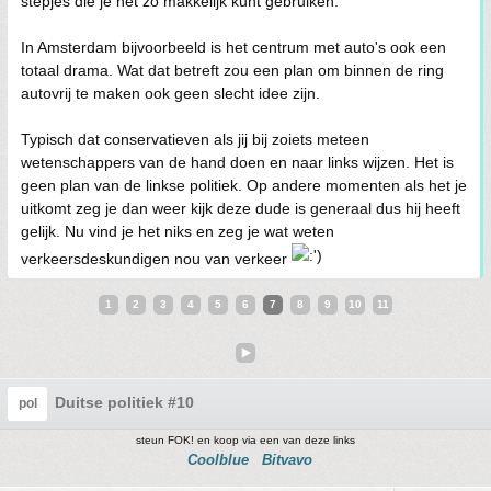
stepjes die je net zo makkelijk kunt gebruiken.
In Amsterdam bijvoorbeeld is het centrum met auto's ook een
totaal drama. Wat dat betreft zou een plan om binnen de ring
autovrij te maken ook geen slecht idee zijn.
Typisch dat conservatieven als jij bij zoiets meteen
wetenschappers van de hand doen en naar links wijzen. Het is
geen plan van de linkse politiek. Op andere momenten als het je
uitkomt zeg je dan weer kijk deze dude is generaal dus hij heeft
gelijk. Nu vind je het niks en zeg je wat weten
verkeersdeskundigen nou van verkeer
1
2
3
4
5
6
7
8
9
10
11
Duitse politiek #10
pol
steun FOK! en koop via een van deze links
Coolblue
Bitvavo