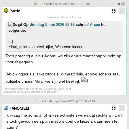
• dinsdag 5 mei 2026 @ 23:19 • 169
Perrin
Toekomst. Made in Europe.
Op
dinsdag 5 mei 2026 23:16
schreef
Arcee
het
volgende:
[..]
Klopt, geldt voor veel, rijke, Westerse landen.
Toch prachtig al die rijkdom, we zijn er als maatschappij echt op
vooruit gegaan.
Bevolkingscrisis, stikstofcrisis, klimaatcrisis, ecologische crises,
politieke crises. Maar we zijn wel heel rijk
And what rough beast, its hour come round at last,
Slouches towards Bethlehem to be born?
• donderdag 7 mei 2026 @ 13:30 • 170
#ANONIEM
Ik vraag me soms af of linkse activisten willen dat rechts wint, dit
is toch gewoon een plan met als doel de kiezers daar heen te
jagen?