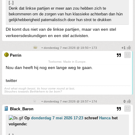
[..]
Denk dat linkse partijen er meer aan zou hebben zich te
bekommeren om de zorgen van hun klassieke achterban dan hún
gelijkhebberigheid paternalistisch door hun strot te drukken
Dit komt dus niet van de linkse partijen, maar van een stel
verkeersdeskundigen en een stel activisten.
• donderdag 7 mei 2026 @ 19:50 • 173
Perrin
Toekomst. Made in Europe.
Nou dan heeft hij nog een lange weg te gaan.
twitter
And what rough beast, its hour come round at last,
Slouches towards Bethlehem to be born?
• donderdag 7 mei 2026 @ 19:57 • 174
Black_Baron
Op
donderdag 7 mei 2026 17:23
schreef
Hanca
het
volgende: