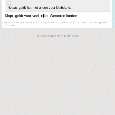
[..]
Helaas geldt het niet alleen voor Duitsland.
Klopt, geldt voor veel, rijke, Westerse landen.
Never in the entire history of calming down did anyone ever calm down after being told to
calm down.
▼ Advertentie door Refinery89