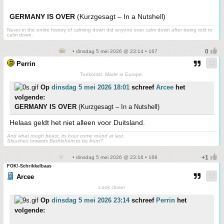
GERMANY IS OVER
(Kurzgesagt – In a Nutshell)
Never in the entire history of calming down did anyone ever calm down after being told to
calm down.
• dinsdag 5 mei 2026 @ 23:14 • 167
Perrin
Toekomst. Made in Europe.
Op
dinsdag 5 mei 2026 18:01
schreef
Arcee
het
volgende:
GERMANY IS OVER
(Kurzgesagt – In a Nutshell)
Helaas geldt het niet alleen voor Duitsland.
And what rough beast, its hour come round at last,
Slouches towards Bethlehem to be born?
• dinsdag 5 mei 2026 @ 23:16 • 168
FOK!-Schrikkelbaas
Arcee
Look closer
Op
dinsdag 5 mei 2026 23:14
schreef
Perrin
het
volgende: