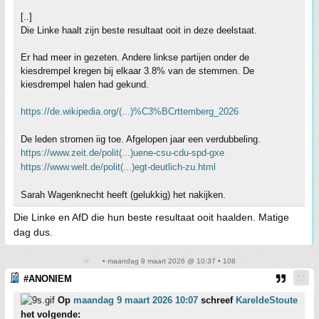
[..]
Die Linke haalt zijn beste resultaat ooit in deze deelstaat.
Er had meer in gezeten. Andere linkse partijen onder de
kiesdrempel kregen bij elkaar 3.8% van de stemmen. De
kiesdrempel halen had gekund.
https://de.wikipedia.org/(...)%C3%BCrttemberg_2026
De leden stromen iig toe. Afgelopen jaar een verdubbeling.
https://www.zeit.de/polit(...)uene-csu-cdu-spd-gxe
https://www.welt.de/polit(...)egt-deutlich-zu.html
Sarah Wagenknecht heeft (gelukkig) het nakijken.
Die Linke en AfD die hun beste resultaat ooit haalden. Matige
dag dus.
• maandag 9 maart 2026 @ 10:37 • 108
#ANONIEM
Op
maandag 9 maart 2026 10:07
schreef
KareldeStoute
het volgende: