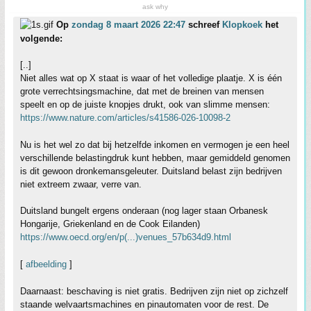
ask why
Op
zondag 8 maart 2026 22:47
schreef
Klopkoek
het
volgende:
[..]
Niet alles wat op X staat is waar of het volledige plaatje. X is één
grote verrechtsingsmachine, dat met de breinen van mensen
speelt en op de juiste knopjes drukt, ook van slimme mensen:
https://www.nature.com/articles/s41586-026-10098-2
Nu is het wel zo dat bij hetzelfde inkomen en vermogen je een heel
verschillende belastingdruk kunt hebben, maar gemiddeld genomen
is dit gewoon dronkemansgeleuter. Duitsland belast zijn bedrijven
niet extreem zwaar, verre van.
Duitsland bungelt ergens onderaan (nog lager staan Orbanesk
Hongarije, Griekenland en de Cook Eilanden)
https://www.oecd.org/en/p(...)venues_57b634d9.html
[
afbeelding
]
Daarnaast: beschaving is niet gratis. Bedrijven zijn niet op zichzelf
staande welvaartsmachines en pinautomaten voor de rest. De