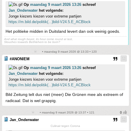
Op
maandag 9 maart 2026 13:26
schreef
Jan_Onderwater
het volgende:
Jonge kiezers kiezen voor extreme partijen
https://m.bild.de/politik(...)bild-V24.5.E_ACBlock
Het politieke midden in Duitsland levert dan ook weinig goeds.
And what rough beast, its hour come round at last,
Slouches towards Bethlehem to be born?
• maandag 9 maart 2026 @ 13:33 • 120
#ANONIEM
Op
maandag 9 maart 2026 13:26
schreef
Jan_Onderwater
het volgende:
Jonge kiezers kiezen voor extreme partijen
https://m.bild.de/politik(...)bild-V24.5.E_ACBlock
Bild Zeitung telt dus niet (meer) Die Grünen mee als extreem of
radicaal. Dat is wel grappig.
• maandag 9 maart 2026 @ 13:37 • 121
Jan_Onderwater
Culinair tegen Corona