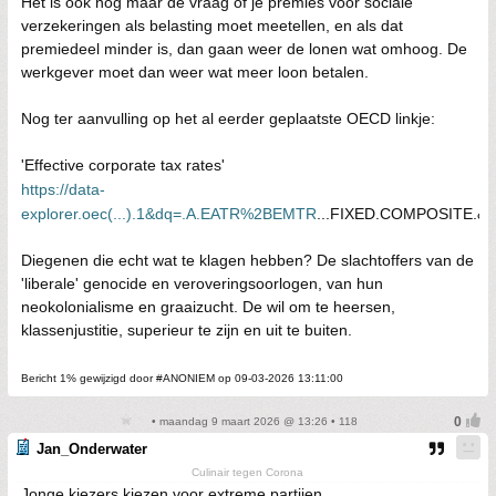
Het is ook nog maar de vraag of je premies voor sociale
verzekeringen als belasting moet meetellen, en als dat
premiedeel minder is, dan gaan weer de lonen wat omhoog. De
werkgever moet dan weer wat meer loon betalen.
Nog ter aanvulling op het al eerder geplaatste OECD linkje:
'Effective corporate tax rates'
https://data-
explorer.oec(...).1&dq=.A.EATR%2BEMTR
...FIXED.COMPOSITE.&
Diegenen die echt wat te klagen hebben? De slachtoffers van de
'liberale' genocide en veroveringsoorlogen, van hun
neokolonialisme en graaizucht. De wil om te heersen,
klassenjustitie, superieur te zijn en uit te buiten.
Bericht 1% gewijzigd door #ANONIEM op 09-03-2026 13:11:00
• maandag 9 maart 2026 @ 13:26 • 118
Jan_Onderwater
Culinair tegen Corona
Jonge kiezers kiezen voor extreme partijen