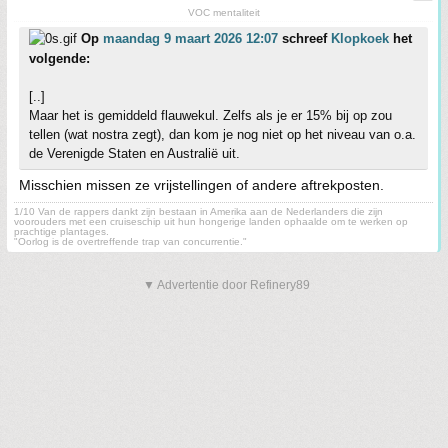
VOC mentaliteit
Op
maandag 9 maart 2026 12:07
schreef
Klopkoek
het
volgende:
[..]
Maar het is gemiddeld flauwekul. Zelfs als je er 15% bij op zou
tellen (wat nostra zegt), dan kom je nog niet op het niveau van o.a.
de Verenigde Staten en Australië uit.
Misschien missen ze vrijstellingen of andere aftrekposten.
1/10 Van de rappers dankt zijn bestaan in Amerika aan de Nederlanders die zijn
voorouders met een cruiseschip uit hun hongerige landen ophaalde om te werken op
prachtige plantages.
"Oorlog is de overtreffende trap van concurrentie."
▼ Advertentie door Refinery89