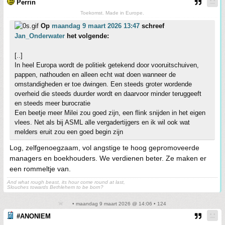
Perrin
Toekomst. Made in Europe.
Op
maandag 9 maart 2026 13:47
schreef
Jan_Onderwater
het volgende:
[..]
In heel Europa wordt de politiek getekend door vooruitschuiven,
pappen, nathouden en alleen echt wat doen wanneer de
omstandigheden er toe dwingen. Een steeds groter wordende
overheid die steeds duurder wordt en daarvoor minder teruggeeft
en steeds meer burocratie
Een beetje meer Milei zou goed zijn, een flink snijden in het eigen
vlees. Net als bij ASML alle vergadertijgers en ik wil ook wat
melders eruit zou een goed begin zijn
Log, zelfgenoegzaam, vol angstige te hoog gepromoveerde
managers en boekhouders. We verdienen beter. Ze maken er
een rommeltje van.
And what rough beast, its hour come round at last,
Slouches towards Bethlehem to be born?
• maandag 9 maart 2026 @ 14:06 • 124
#ANONIEM