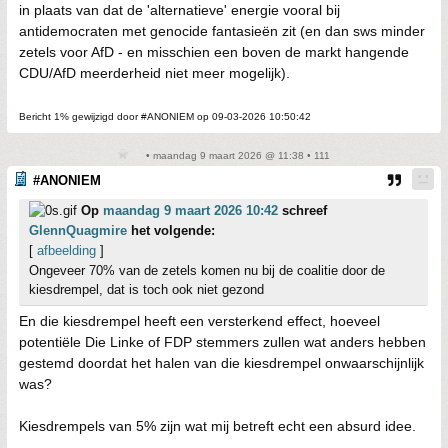
in plaats van dat de 'alternatieve' energie vooral bij
antidemocraten met genocide fantasieën zit (en dan sws minder
zetels voor AfD - en misschien een boven de markt hangende
CDU/AfD meerderheid niet meer mogelijk).
Bericht 1% gewijzigd door #ANONIEM op 09-03-2026 10:50:42
• maandag 9 maart 2026 @ 11:38 • 111
#ANONIEM
Op
maandag 9 maart 2026 10:42
schreef
GlennQuagmire
het volgende:
[
afbeelding
]
Ongeveer 70% van de zetels komen nu bij de coalitie door de
kiesdrempel, dat is toch ook niet gezond
En die kiesdrempel heeft een versterkend effect, hoeveel
potentiële Die Linke of FDP stemmers zullen wat anders hebben
gestemd doordat het halen van die kiesdrempel onwaarschijnlijk
was?
Kiesdrempels van 5% zijn wat mij betreft echt een absurd idee.