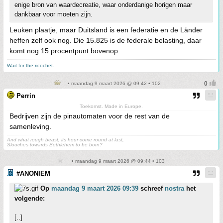
enige bron van waardecreatie, waar onderdanige horigen maar
dankbaar voor moeten zijn.
Leuken plaatje, maar Duitsland is een federatie en de Länder
heffen zelf ook nog. Die 15.825 is de federale belasting, daar
komt nog 15 procentpunt bovenop.
Wait for the ricochet.
• maandag 9 maart 2026 @ 09:42 • 102
Perrin
Toekomst. Made in Europe.
Bedrijven zijn de pinautomaten voor de rest van de
samenleving.
And what rough beast, its hour come round at last,
Slouches towards Bethlehem to be born?
• maandag 9 maart 2026 @ 09:44 • 103
#ANONIEM
Op
maandag 9 maart 2026 09:39
schreef
nostra
het
volgende:
[..]