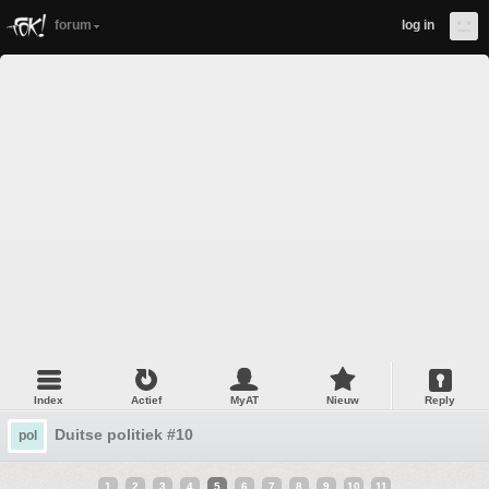
forum
log in
Index
Actief
MyAT
Nieuw
Reply
Duitse politiek #10
pol
1
2
3
4
5
6
7
8
9
10
11