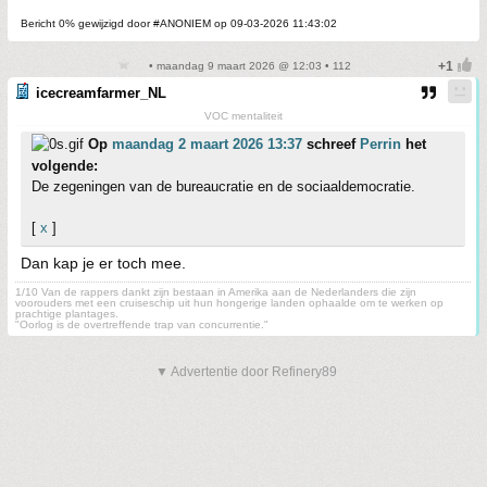
Bericht 0% gewijzigd door #ANONIEM op 09-03-2026 11:43:02
• maandag 9 maart 2026 @ 12:03 • 112
icecreamfarmer_NL
VOC mentaliteit
Op
maandag 2 maart 2026 13:37
schreef
Perrin
het
volgende:
De zegeningen van de bureaucratie en de sociaaldemocratie.
[
x
]
Dan kap je er toch mee.
1/10 Van de rappers dankt zijn bestaan in Amerika aan de Nederlanders die zijn
voorouders met een cruiseschip uit hun hongerige landen ophaalde om te werken op
prachtige plantages.
"Oorlog is de overtreffende trap van concurrentie."
▼ Advertentie door Refinery89