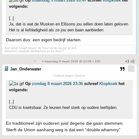
Op
maandag 9 maart 2026 09:47
schreef
Klopkoek
het
volgende:
[..]
Ja, dat is wat de Musken en Ellisons jou willen doen laten geloven.
Het is al liefdadigheid als ze jou een baan aanbieden.
Daarom dus: een eigen bedrijf starten.
And what rough beast, its hour come round at last,
Slouches towards Bethlehem to be born?
• maandag 9 maart 2026 @ 10:06 • 106
Jan_Onderwater
Culinair tegen Corona
Op
zondag 8 maart 2026 23:36
schreef
Klopkoek
het
volgende:
[..]
CDU is kwetsbaar. Ze leunen heel sterk op oudere leeftijden.
En traditioneel zijn ouderen juist degene die gaan stemmen.
Sterft de Union aanhang weg is dat een “double whammy”