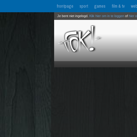
frontpage
sport
games
film & tv
web
Je bent niet ingelogd.
Klik hier om in te loggen
of
hier 