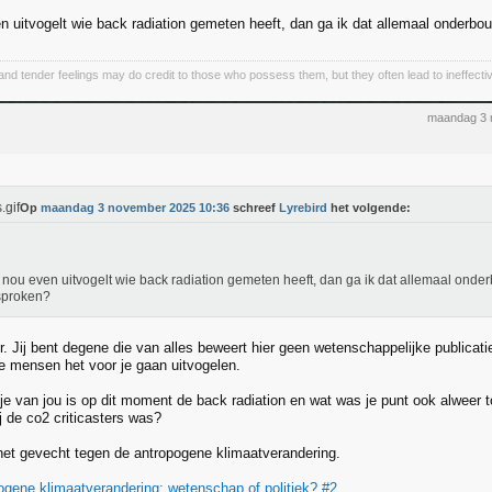
ven uitvogelt wie back radiation gemeten heeft, dan ga ik dat allemaal onderb
and tender feelings may do credit to those who possess them, but they often lead to ineffectiv
maandag 3 
Op
maandag 3 november 2025 10:36
schreef
Lyrebird
het volgende:
ij nou even uitvogelt wie back radiation gemeten heeft, dan ga ik dat allemaal onde
sproken?
r. Jij bent degene die van alles beweert hier geen wetenschappelijke publicat
 mensen het voor je gaan uitvogelen.
je van jou is op dit moment de back radiation en wat was je punt ook alweer 
ij de co2 criticasters was?
het gevecht tegen de antropogene klimaatverandering.
gene klimaatverandering: wetenschap of politiek? #2