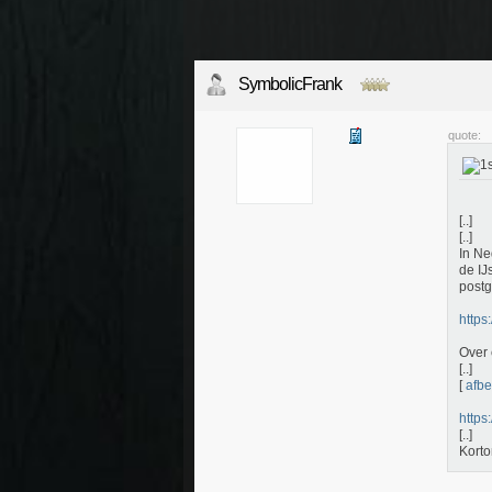
SymbolicFrank
quote:
[..]
[..]
In Ne
de IJ
postg
https
Over 
[..]
[
afbe
https:
[..]
Korto