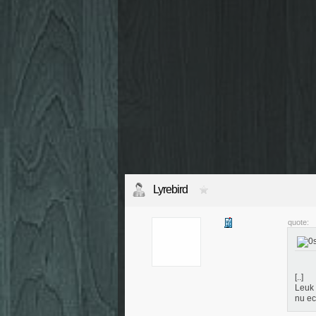
Lyrebird
quote:
[..]
Leuk 
nu ec