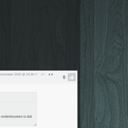
november 2025 @ 10:36
:57
#77
t onderbouwen is dat