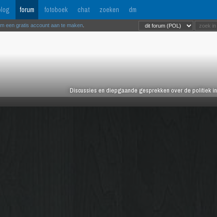
log
forum
fotoboek
chat
zoeken
dm
om een gratis account aan te maken
.
Discussies en diepgaande gesprekken over de politiek in 