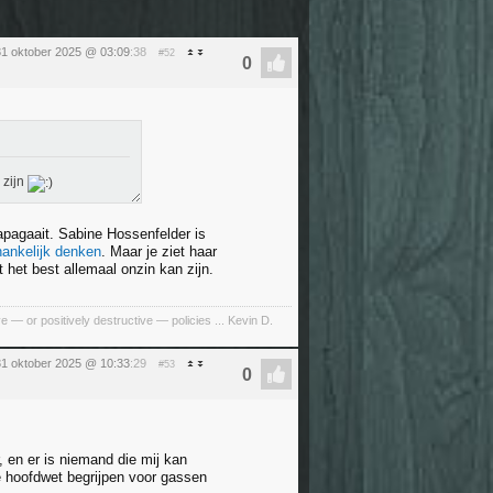
 31 oktober 2025 @ 03:09
:38
#52
 zijn
papagaait. Sabine Hossenfelder is
hankelijk denken
. Maar je ziet haar
het best allemaal onzin kan zijn.
e — or positively destructive — policies ... Kevin D.
 31 oktober 2025 @ 10:33
:29
#53
 en er is niemand die mij kan
e hoofdwet begrijpen voor gassen