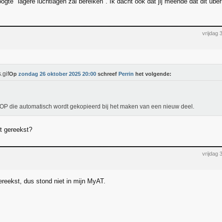
oogte "lagere luchtlagen zal bereiken". Ik dacht ook dat jij meende dat dit ü
vrijdag
Op
zondag 26 oktober 2025 20:00
schreef
Perrin
het volgende:
 OP die automatisch wordt gekopieerd bij het maken van een nieuw deel.
et gereekst?
vrijdag
ereekst, dus stond niet in mijn MyAT.