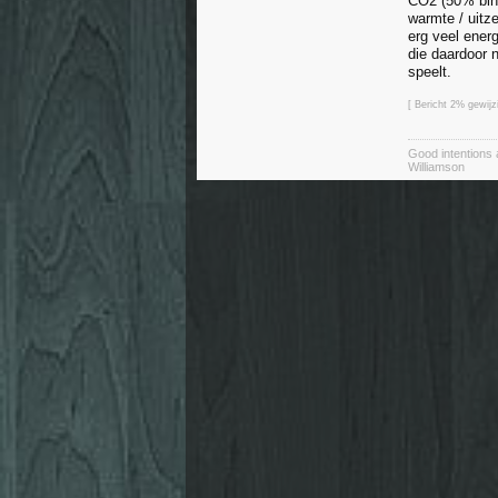
CO2 (50% binn
warmte / uitz
erg veel ener
die daardoor 
speelt.
[ Bericht 2% gewijz
Good intentions 
Williamson