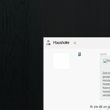
Haushofer
quote:
Dat d
geabs
minde
hebbe
hoeve
nauwe
verda
Ik zie dit zo 