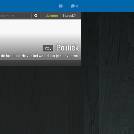
doneren
inbreuk?
Politiek
POL
de breedste zin van het woord kun je hier voeren.