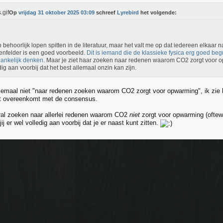
Op
vrijdag 31 oktober 2025 03:09
schreef
Lyrebird
het volgende:
b behoorlijk lopen spitten in de literatuur, maar het valt me op dat iedereen elkaar
nfelder is een goed voorbeeld.
Dit is iemand die de klassieke fysica erg goed begr
ankelijk denken
. Maar je ziet haar zoeken naar redenen waarom CO2 zorgt voor o
dig aan voorbij dat het best allemaal onzin kan zijn.
elemaal niet "naar redenen zoeken waarom CO2 zorgt voor opwarming", ik zie
at overeenkomt met de consensus.
oral zoeken naar allerlei redenen waarom CO2
niet
zorgt voor opwarming (oftewe
ij er wel volledig aan voorbij dat je er naast kunt zitten.