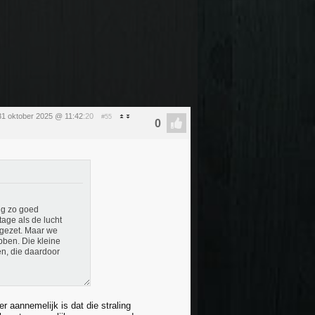
 31 oktober 2025 @ 11:42
:20
#55
ing zo goed
age als de lucht
omgezet. Maar we
bben. Die kleine
n, die daardoor
er aannemelijk is dat die straling