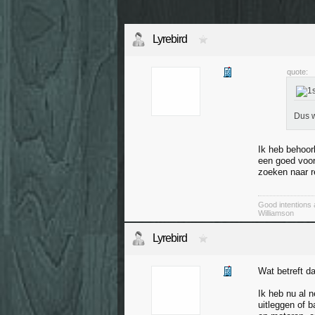
Lyrebird
quote:
Dus w
Ik heb behoorl
een goed voo
zoeken naar r
Good intentions 
Williamson
Lyrebird
Wat betreft d
Ik heb nu al 
uitleggen of 