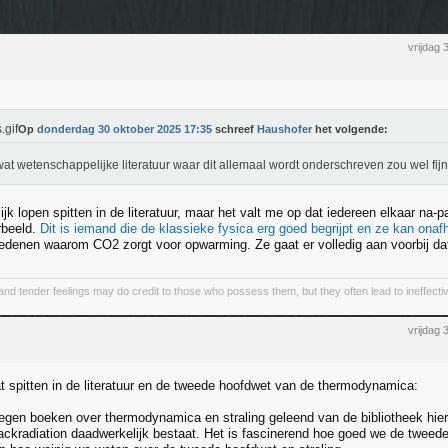
vrijdag
Op
donderdag 30 oktober 2025 17:35
schreef
Haushofer
het volgende:
at wetenschappelijke literatuur waar dit allemaal wordt onderschreven zou wel fijn
ijk lopen spitten in de literatuur, maar het valt me op dat iedereen elkaar na-
rbeeld.
Dit is iemand die de klassieke fysica erg goed begrijpt en ze kan onaf
edenen waarom CO2 zorgt voor opwarming. Ze gaat er volledig aan voorbij dat 
and tender feelings may do credit to those who possess them, but they often lead to ineffectiv
vrijdag
at spitten in de literatuur en de tweede hoofdwet van de thermodynamica:
negen boeken over thermodynamica en straling geleend van de bibliotheek hier,
backradiation daadwerkelijk bestaat. Het is fascinerend hoe goed we de tweed