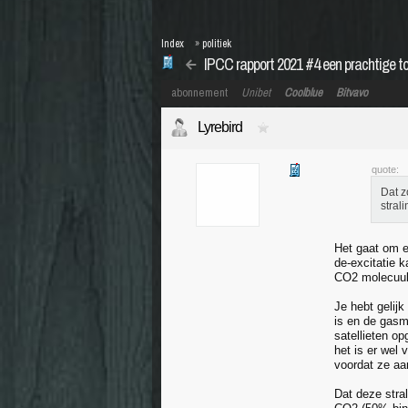
Index
»
politiek
IPCC rapport 2021 #4 een prachtige 
abonnement
Unibet
Coolblue
Bitvavo
Lyrebird
quote:
Dat z
stral
Het gaat om e
de-excitatie 
CO2 molecuul
Je hebt gelij
is en de gasm
satellieten op
het is er wel
voordat ze aa
Dat deze stra