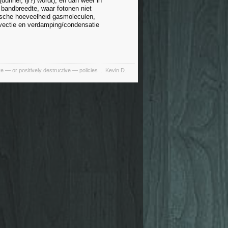
unner, ijl?) wordt), en dan weer in
 bandbreedte, waar fotonen niet
tische hoeveelheid gasmoleculen,
nvectie en verdamping/condensatie
e — or positively destructive — policies ... Kevin D.