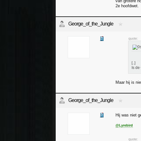
van grotere h
2e hoofdwet.
George_of_the_Jungle
quote:
[..]
Is de
Maar hij is ni
George_of_the_Jungle
Hij was niet g
@Lyrebird
quote: