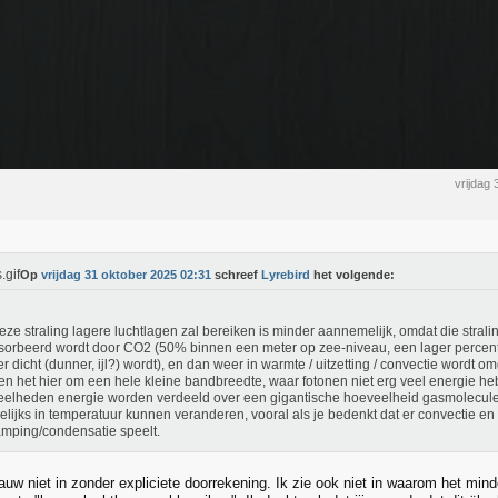
vrijdag
Op
vrijdag 31 oktober 2025 02:31
schreef
Lyrebird
het volgende:
eze straling lagere luchtlagen zal bereiken is minder aannemelijk, omdat die stral
orbeerd wordt door CO2 (50% binnen een meter op zee-niveau, een lager percent
r dicht (dunner, ijl?) wordt), en dan weer in warmte / uitzetting / convectie wordt 
n het hier om een hele kleine bandbreedte, waar fotonen niet erg veel energie he
elheden energie worden verdeeld over een gigantische hoeveelheid gasmolecule
lijks in temperatuur kunnen veranderen, vooral als je bedenkt dat er convectie en
mping/condensatie speelt.
gauw niet in zonder expliciete doorrekening. Ik zie ook niet in waarom het mind