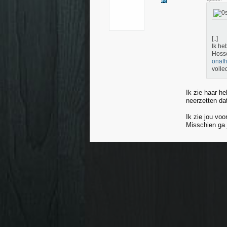
[..]
Ik he
Hosse
onafh
volle
Ik zie haar h
neerzetten d
Ik zie jou vo
Misschien ga j