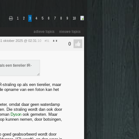
1
2
3
4
5
6
7
8
9
10
actieve topics
nieuwe topics
 31 oktober 2025 @ 02:31
:10
#51
ls een tierelier IR-
traling op als een tierelier, maar
s de opname van een foton kan het
ometer, omdat daar geen waterdamp
en. Die straling wordt dan ook door
reeman
Dyson
ook gemeten. Maar
r op kunnen nemen, door botsingen,
 zo goed geabsorbeerd wordt door