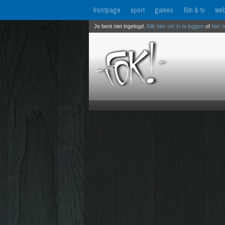
frontpage
sport
games
film & tv
web
Je bent niet ingelogd.
Klik hier om in te loggen
of
hier 