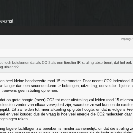
toekomst
vrijdag
ou toch betekenen dat als CO-2 als een tierelier IR-straling absorbeert, dat het ook a
ing uitzendt?
en heel kleine bandbreedte rond 15 micrometer. Daar neemt CO2 inderdaad IR-s
kan langer dan een seconde duren -> botsingen, uitzetting, convectie. Tijden
 trouwens geen straling opnemen.
k dat op grote hoogte (meer) CO2 tot meer uitstraling zal leiden rond 15 micr
oleculen verder van elkaar verwijderd zijn, waardoor ze wel kunnen de-exciter
gepikt. Dit zal leiden tot meer afkoeling op grote hoogte, en dat is volgens F
 veel en veel kouder, dus de vraag is hoe veel energie die CO2 moleculen daa
ngeslagen raken.
ling lagere luchtlagen zal bereiken is minder aannemelijk, omdat die straling