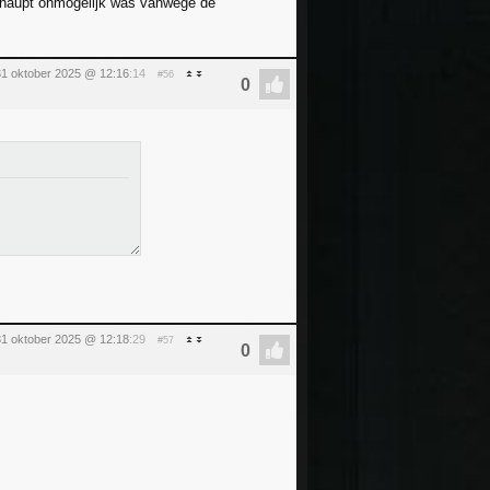
berhaupt onmogelijk was vanwege de
 31 oktober 2025 @ 12:16
:14
#56
 31 oktober 2025 @ 12:18
:29
#57