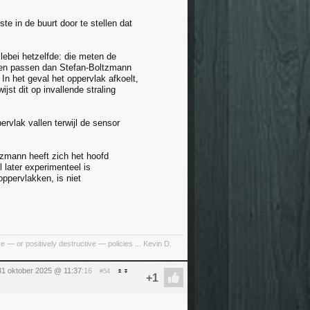
te in de buurt door te stellen dat
lebei hetzelfde: die meten de
ht en passen dan Stefan-Boltzmann
In het geval het oppervlak afkoelt,
jst dit op invallende straling
rvlak vallen terwijl de sensor
zmann heeft zich het hoofd
 later experimenteel is
oppervlakken, is niet
e — or positively destructive — policies ... Kevin D.
 31 oktober 2025 @ 11:37
:16
#54