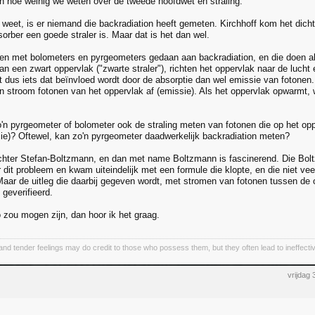
n hoe weinig we weten over de tweede hoofdwet en straling.
 weet, is er niemand die backradiation heeft gemeten. Kirchhoff kom het dichts
orber een goede straler is. Maar dat is het dan wel.
gen met bolometers en pyrgeometers gedaan aan backradiation, en die doen al
an een zwart oppervlak ("zwarte straler"), richten het oppervlak naar de luc
 dus iets dat beïnvloed wordt door de absorptie dan wel emissie van fotonen. 
en stroom fotonen van het oppervlak af (emissie). Als het oppervlak opwarmt, wi
o'n pyrgeometer of bolometer ook de straling meten van fotonen die op het oppe
sie)? Oftewel, kan zo'n pyrgeometer daadwerkelijk backradiation meten?
chter Stefan-Boltzmann, en dan met name Boltzmann is fascinerend. Die Bolt
dit probleem en kwam uiteindelijk met een formule die klopte, en die niet veel
 Maar de uitleg die daarbij gegeven wordt, met stromen van fotonen tussen de 
geverifieerd.
o zou mogen zijn, dan hoor ik het graag.
and tender feelings may do credit to those who possess them, but they often lead to ineffectiv
vrijdag