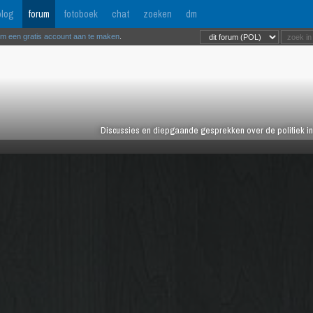
log
forum
fotoboek
chat
zoeken
dm
om een gratis account aan te maken
.
Discussies en diepgaande gesprekken over de politiek in 