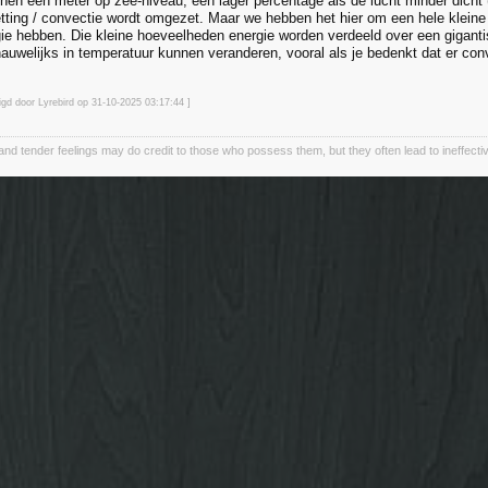
en een meter op zee-niveau, een lager percentage als de lucht minder dicht (d
etting / convectie wordt omgezet. Maar we hebben het hier om een hele kleine
gie hebben. Die kleine hoeveelheden energie worden verdeeld over een gigan
nauwelijks in temperatuur kunnen veranderen, vooral als je bedenkt dat er co
igd door Lyrebird op 31-10-2025 03:17
:44
]
and tender feelings may do credit to those who possess them, but they often lead to ineffectiv