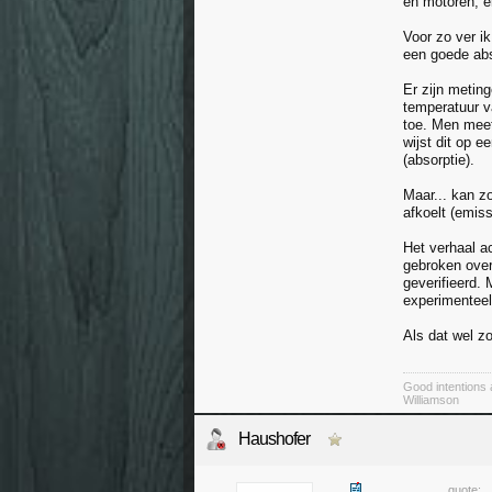
en motoren, e
Voor zo ver ik
een goede abs
Er zijn metin
temperatuur v
toe. Men meet
wijst dit op e
(absorptie).
Maar... kan z
afkoelt (emis
Het verhaal a
gebroken over 
geverifieerd.
experimenteel 
Als dat wel z
Good intentions 
Williamson
Haushofer
quote: