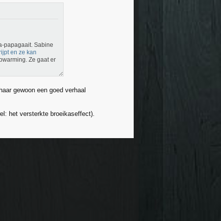
 na-papagaait. Sabine
ijpt en ze kan
pwarming. Ze gaat er
 haar gewoon een goed verhaal
l: het versterkte broeikaseffect).