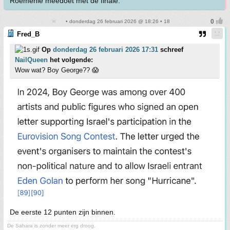
Roemenië meedoet met de finale.
• donderdag 26 februari 2026 @ 18:26 • 18
Fred_B
Op
donderdag 26 februari 2026 17:31
schreef
NailQueen
het volgende:
Wow wat? Boy George?? 😱
De eerste 12 punten zijn binnen.
De Sahara is zonder meer erg droog.