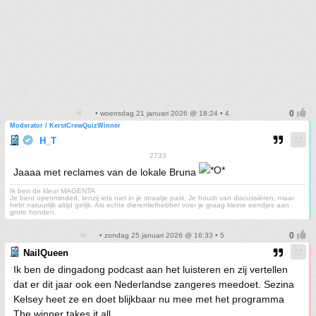
• woensdag 21 januari 2026 @ 18:24 • 4
Moderator / KerstCrewQuizWinner
H_T
2733
Jaaaa met reclames van de lokale Bruna
Ik ben de kleur MAGENTA
Je bent openminded, tenzij iets niet in je straatje past. Je houdt van discussiëren, maar
hebt natuurlijk altijd gelijk. Als echte dierenliefhebber voer je graag kleine eendjes aan
grote honden.
• zondag 25 januari 2026 @ 16:33 • 5
NailQueen
Ik ben de dingadong podcast aan het luisteren en zij vertellen
dat er dit jaar ook een Nederlandse zangeres meedoet. Sezina
Kelsey heet ze en doet blijkbaar nu mee met het programma
The winner takes it all.