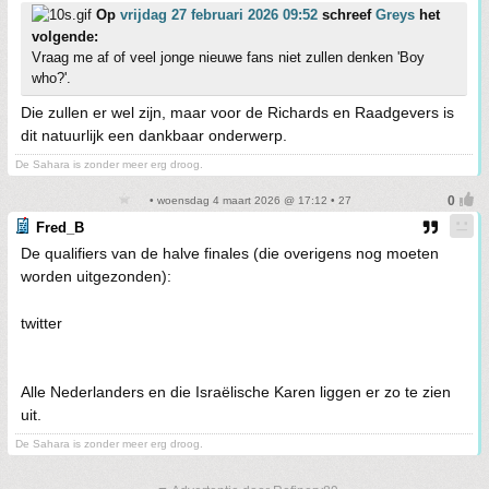
Op
vrijdag 27 februari 2026 09:52
schreef
Greys
het
volgende:
Vraag me af of veel jonge nieuwe fans niet zullen denken 'Boy
who?'.
Die zullen er wel zijn, maar voor de Richards en Raadgevers is
dit natuurlijk een dankbaar onderwerp.
De Sahara is zonder meer erg droog.
• woensdag 4 maart 2026 @ 17:12 • 27
Fred_B
De qualifiers van de halve finales (die overigens nog moeten
worden uitgezonden):
twitter
Alle Nederlanders en die Israëlische Karen liggen er zo te zien
uit.
De Sahara is zonder meer erg droog.