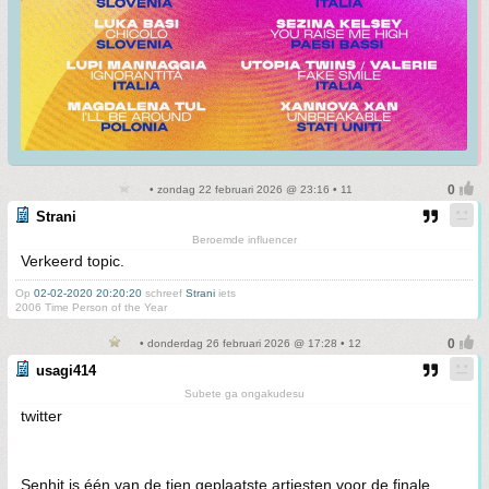
• zondag 22 februari 2026 @ 23:16 • 11
Strani
Beroemde influencer
Verkeerd topic.
Op
02-02-2020 20:20:20
schreef
Strani
iets
2006 Time Person of the Year
• donderdag 26 februari 2026 @ 17:28 • 12
usagi414
Subete ga ongakudesu
twitter
Senhit is één van de tien geplaatste artiesten voor de finale.