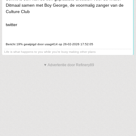
Ditmaal samen met Boy George, de voormalig zanger van de
Culture Club
twitter
Bericht 19% gewijzigd door usagi414 op 26-02-2026 17:52:05
Life is what happens to you while you're busy making other plans
▼ Advertentie door Refinery89