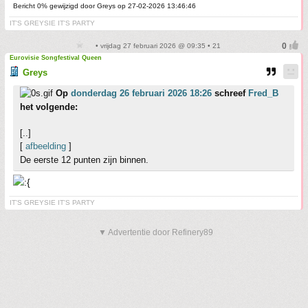
Bericht 0% gewijzigd door Greys op 27-02-2026 13:46:46
IT'S GREYSIE IT'S PARTY
• vrijdag 27 februari 2026 @ 09:35 • 21
Eurovisie Songfestival Queen
Greys
Op
donderdag 26 februari 2026 18:26
schreef
Fred_B
het volgende:
[..]
[
afbeelding
]
De eerste 12 punten zijn binnen.
IT'S GREYSIE IT'S PARTY
▼ Advertentie door Refinery89