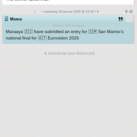
• maandag 26 januari 2026 @ 23:30 • 6
Momo
WLR en ESF hooligan
Maraaya 🇸🇮 have submitted an entry for 🇸🇲 San Marino’s
national final for 🇦🇹 Eurovision 2026
▼ Advertentie door Refinery89