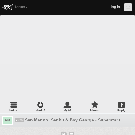
forum
log in
Index
Actief
MyAT
Nieuw
Reply
San Marino: Senhit & Boy George - Superstar #1
esf
2026