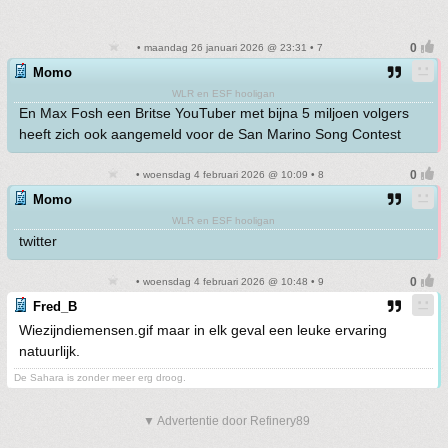
• maandag 26 januari 2026 @ 23:31 • 7
Momo
WLR en ESF hooligan
En Max Fosh een Britse YouTuber met bijna 5 miljoen volgers
heeft zich ook aangemeld voor de San Marino Song Contest
• woensdag 4 februari 2026 @ 10:09 • 8
Momo
WLR en ESF hooligan
twitter
• woensdag 4 februari 2026 @ 10:48 • 9
Fred_B
Wiezijndiemensen.gif maar in elk geval een leuke ervaring
natuurlijk.
De Sahara is zonder meer erg droog.
▼ Advertentie door Refinery89