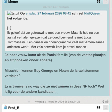
Momo
WLR en ESF hooligan
Op
vrijdag 27 februari 2026 09:41
schreef
NailQueen
het volgende:
[..]
Ik geloof dat ze getrouwd is met een vrouw. Maar ik heb nu een
aantal verhalen gelezen dat ze goed bevriend is met Luca
Tommassini. Een danser en choreograaf die veel met Amerikaanse
artiesten werkt. Met zo'n netwerk kom je er wel tussen.
Ja haar vrouw komt uit de Panini familie (van de voetbalplaatjes
en stripboeken onder andere).
Misschien kunnen Boy George en Noam de Israel stemmen
verdelen?
Er is trouwens no way die ze niet winnen in deze NF toch? Wel
lullig voor de andere kandidaten.
• vrijdag 27 februari 2026 @ 15:52 • 26
Fred_B