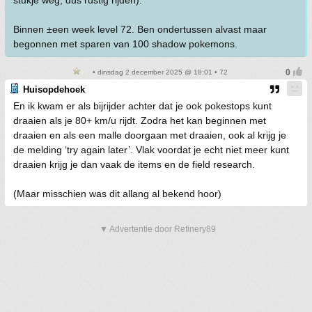
stukje weg, dus rustig rijden).
Binnen ±een week level 72. Ben ondertussen alvast maar
begonnen met sparen van 100 shadow pokemons.
• dinsdag 2 december 2025 @ 18:01 • 72
Huisopdehoek
En ik kwam er als bijrijder achter dat je ook pokestops kunt
draaien als je 80+ km/u rijdt. Zodra het kan beginnen met
draaien en als een malle doorgaan met draaien, ook al krijg je
de melding ‘try again later’. Vlak voordat je echt niet meer kunt
draaien krijg je dan vaak de items en de field research.
(Maar misschien was dit allang al bekend hoor)
▼ Advertentie door Refinery89