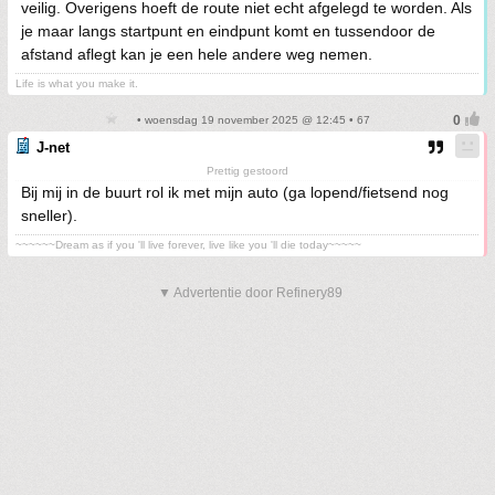
veilig. Overigens hoeft de route niet echt afgelegd te worden. Als
je maar langs startpunt en eindpunt komt en tussendoor de
afstand aflegt kan je een hele andere weg nemen.
Life is what you make it.
• woensdag 19 november 2025 @ 12:45 • 67
J-net
Prettig gestoord
Bij mij in de buurt rol ik met mijn auto (ga lopend/fietsend nog
sneller).
~~~~~~Dream as if you 'll live forever, live like you 'll die today~~~~~
▼ Advertentie door Refinery89