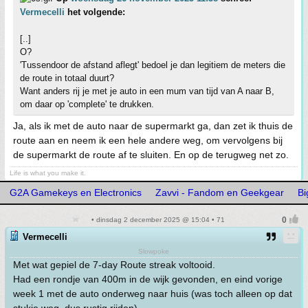
Vermecelli
het volgende:
[..]
O?
'Tussendoor de afstand aflegt' bedoel je dan legitiem de meters die
de route in totaal duurt?
Want anders rij je met je auto in een mum van tijd van A naar B,
om daar op 'complete' te drukken.
Ja, als ik met de auto naar de supermarkt ga, dan zet ik thuis de
route aan en neem ik een hele andere weg, om vervolgens bij
de supermarkt de route af te sluiten. En op de terugweg net zo.
Life is what you make it.
G2A Gamekeys en Electronics
Zavvi - Fandom en Geekgear
Bi
• dinsdag 2 december 2025 @ 15:04 • 71
Vermecelli
Slowpoke
Met wat gepiel de 7-day Route streak voltooid.
Had een rondje van 400m in de wijk gevonden, en eind vorige
week 1 met de auto onderweg naar huis (was toch alleen op dat