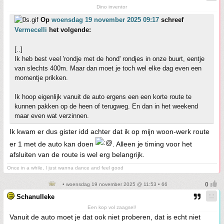
Dino inventor
Op
woensdag 19 november 2025 09:17
schreef
Vermecelli
het volgende:
[..]
Ik heb best veel 'rondje met de hond' rondjes in onze buurt, eentje
van slechts 400m. Maar dan moet je toch wel elke dag even een
momentje prikken.
Ik hoop eigenlijk vanuit de auto ergens een een korte route te
kunnen pakken op de heen of terugweg. En dan in het weekend
maar even wat verzinnen.
Ik kwam er dus gister idd achter dat ik op mijn woon-werk route
er 1 met de auto kan doen
. Alleen je timing voor het
afsluiten van de route is wel erg belangrijk.
Once in a while, I just wanna dance and feel good
• woensdag 19 november 2025 @ 11:53 • 66
Schanulleke
Een kop vol zaagsel!
Vanuit de auto moet je dat ook niet proberen, dat is echt niet