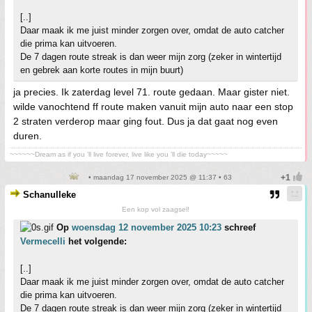
[..]
Daar maak ik me juist minder zorgen over, omdat de auto catcher
die prima kan uitvoeren.
De 7 dagen route streak is dan weer mijn zorg (zeker in wintertijd
en gebrek aan korte routes in mijn buurt)
ja precies. Ik zaterdag level 71. route gedaan. Maar gister niet.
wilde vanochtend ff route maken vanuit mijn auto naar een stop
2 straten verderop maar ging fout. Dus ja dat gaat nog even
duren.
~~~~~~Dream as if you 'll live forever, live like you 'll die today~~~~~
• maandag 17 november 2025 @ 11:37 • 63
Schanulleke
Een kop vol zaagsel!
Op
woensdag 12 november 2025 10:23
schreef
Vermecelli
het volgende:
[..]
Daar maak ik me juist minder zorgen over, omdat de auto catcher
die prima kan uitvoeren.
De 7 dagen route streak is dan weer mijn zorg (zeker in wintertijd