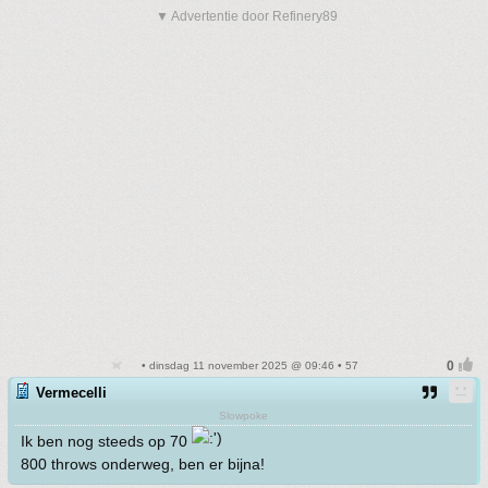
▼ Advertentie door Refinery89
• dinsdag 11 november 2025 @ 09:46 • 57
Vermecelli
Slowpoke
Ik ben nog steeds op 70
800 throws onderweg, ben er bijna!