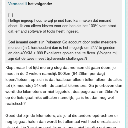
Vermecelli
het volgende:
[..]
Heftige ingreep hoor, terwijl je niet hard kan maken dat iemand
cheat. Ik zou alleen kiezen voor een ban als het 100% vast staat
dat iemand software of tools heeft ingezet.
Stel iemand geeft zijn Pokemon Go account door onder meerdere
mensen (in 1 huishouden) dan is het mogelijk om 24/7 te grinden
en dan 400KM + 999 Excellents gooien snel te fixen. (Volgens mij
zijn dat de twee meest tijdrovende challenges?)
Klopt maar het lijkt me erg stug dat mensen dit gaan doen, je
moet in de 2 weken namelijk 900km (64,28km per dag)
lopen/fietsen, op zich is dat haalbaar alleen tellen alleen de alles
tot (ik meende) 14km/h, de aantal kilometers. Ga je erboven dan
wordt die kilometers er niet bijgeteld, dus pogo aan en 25km/h
op de fiets gaat niks uithalen namelijk, tja is het dan nog wel
realistisch?
Goed dat zijn de kilometers, als je al die andere opdrachten er
nog bij gaat halen dan wordt het allemaal wel heel onrealistisch
als je dat in 2 weken gaat fixen, je gooit niet bij elke pokemon