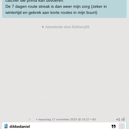
catcher die prima kan uitvoeren.
De 7 dagen route streak is dan weer mijn zorg (zeker in
wintertijd en gebrek aan korte routes in mijn buurt)
▼ Advertentie door Refinery89
• maandag 17 november 2025 @ 10:27 • 60
dikkedaniel