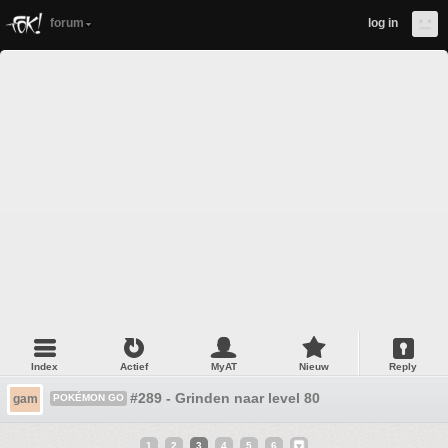
forum
log in
Index
Actief
MyAT
Nieuw
Reply
#289 - Grinden naar level 80
gam
POKÉMON GO
1
2
3
4
5
6