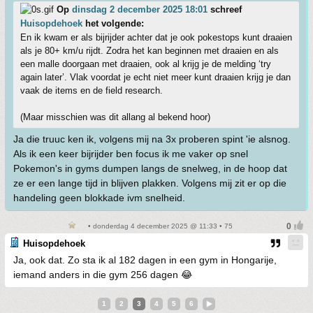
Op
dinsdag 2 december 2025 18:01
schreef
Huisopdehoek
het volgende:
En ik kwam er als bijrijder achter dat je ook pokestops kunt draaien
als je 80+ km/u rijdt. Zodra het kan beginnen met draaien en als
een malle doorgaan met draaien, ook al krijg je de melding ‘try
again later’. Vlak voordat je echt niet meer kunt draaien krijg je dan
vaak de items en de field research.
(Maar misschien was dit allang al bekend hoor)
Ja die truuc ken ik, volgens mij na 3x proberen spint 'ie alsnog.
Als ik een keer bijrijder ben focus ik me vaker op snel
Pokemon's in gyms dumpen langs de snelweg, in de hoop dat
ze er een lange tijd in blijven plakken. Volgens mij zit er op die
handeling geen blokkade ivm snelheid.
• donderdag 4 december 2025 @ 11:33 • 75
Huisopdehoek
Ja, ook dat. Zo sta ik al 182 dagen in een gym in Hongarije,
iemand anders in die gym 256 dagen 😂
1
2
3
4
5
6