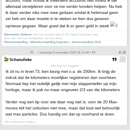
account, maar omdat ik meerdere accounts heb moest ik die
allemaal verwijderen voor ze me verder konden helpen. Nu heb
ik daar verder niks mee mee gedaan omdat ik helemaal geen
zin heb om daar moeite in te steken en ben dus gewoon
opnieuw gegaan. Maar goed dat ik er geen geld in steek
Weerstation Dokkum
voor het actuele weer in de Friese 11steden stad
Doe mee met het voorspellen van het weer!
Weekvoorspelling
|
Maandvoorspelling Augustus
|
Jaarvoorspelling 2026
• zaterdag 8 november 2025 @ 14:46 • 56
Schanulleke
Een kop vol zaagsel!
Ik zit nu in level 73, ben bezig met o.a. de 200km. Ik krijg de
indruk dat de kilometers moeilijker registreren dan voorheen.
Normaal liep het redelijk gelijk met mijn stappenteller op mijn
horloge, maar ik pak nu maar ongeveer 2/3 van die kilometers.
Verder nog een tip voor wie daar nog niet is: voor de 20 Max-
moves telt het unlocken niet mee, maar dat kost wel behoorlijk
wat max particles. Dus handig om dat op voorhand te doen.
Life is what you make it.