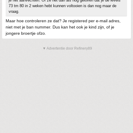
je het aanvechten. Of ze het dan als nog geloven dat je de levels
73 tm 80 in 2 weken hebt kunnen voltooien is dan nog maar de
vraag.
Maar hoe controleren ze dat? Je registered per e-mail adres,
niet met je ban nummer. Dus kan het ook je kind zijn, of je
jongere broertje ofzo.
▼ Advertentie door Refinery89