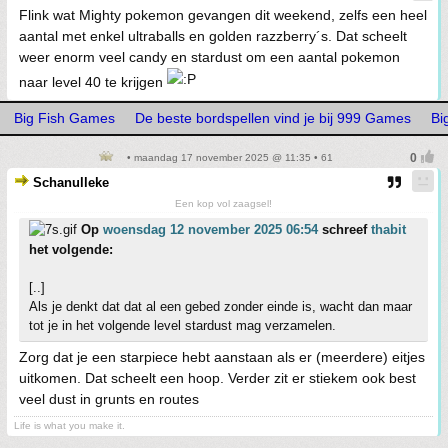
Flink wat Mighty pokemon gevangen dit weekend, zelfs een heel
aantal met enkel ultraballs en golden razzberry´s. Dat scheelt
weer enorm veel candy en stardust om een aantal pokemon
naar level 40 te krijgen
Big Fish Games
De beste bordspellen vind je bij 999 Games
Bi
• maandag 17 november 2025 @ 11:35 • 61
Schanulleke
Een kop vol zaagsel!
Op
woensdag 12 november 2025 06:54
schreef
thabit
het volgende:
[..]
Als je denkt dat dat al een gebed zonder einde is, wacht dan maar
tot je in het volgende level stardust mag verzamelen.
Zorg dat je een starpiece hebt aanstaan als er (meerdere) eitjes
uitkomen. Dat scheelt een hoop. Verder zit er stiekem ook best
veel dust in grunts en routes
Life is what you make it.