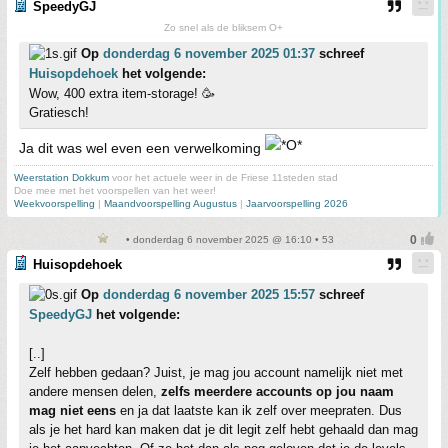
SpeedyGJ
Zo snel als de bliksem O+
Op
donderdag 6 november 2025 01:37
schreef
Huisopdehoek
het volgende:
Wow, 400 extra item-storage! 🥳
Gratiesch!
Ja dit was wel even een verwelkoming
Weerstation Dokkum
voor het actuele weer in de Friese 11steden stad
Doe mee met het voorspellen van het weer!
Weekvoorspelling
|
Maandvoorspelling Augustus
|
Jaarvoorspelling 2026
• donderdag 6 november 2025 @ 16:10 • 53
Huisopdehoek
Op
donderdag 6 november 2025 15:57
schreef
SpeedyGJ
het volgende:
[..]
Zelf hebben gedaan? Juist, je mag jou account namelijk niet met
andere mensen delen,
zelfs meerdere accounts op jou naam
mag niet eens
en ja dat laatste kan ik zelf over meepraten. Dus
als je het hard kan maken dat je dit legit zelf hebt gehaald dan mag