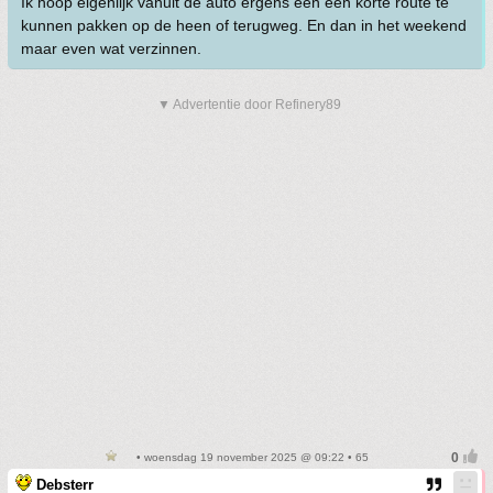
Ik hoop eigenlijk vanuit de auto ergens een een korte route te
kunnen pakken op de heen of terugweg. En dan in het weekend
maar even wat verzinnen.
▼ Advertentie door Refinery89
• woensdag 19 november 2025 @ 09:22 • 65
Debsterr