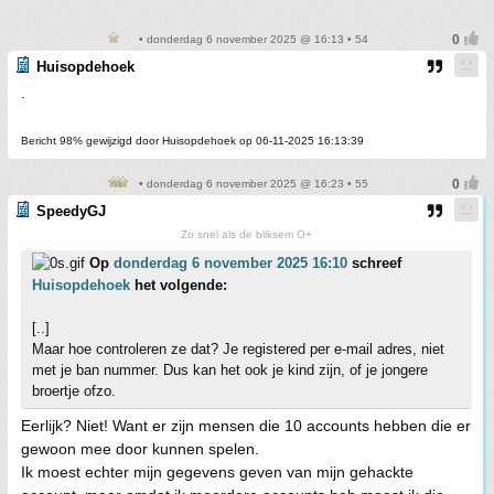
• donderdag 6 november 2025 @ 16:13 • 54
Huisopdehoek
.
Bericht 98% gewijzigd door Huisopdehoek op 06-11-2025 16:13:39
• donderdag 6 november 2025 @ 16:23 • 55
SpeedyGJ
Zo snel als de bliksem O+
Op
donderdag 6 november 2025 16:10
schreef
Huisopdehoek
het volgende:
[..]
Maar hoe controleren ze dat? Je registered per e-mail adres, niet
met je ban nummer. Dus kan het ook je kind zijn, of je jongere
broertje ofzo.
Eerlijk? Niet! Want er zijn mensen die 10 accounts hebben die er
gewoon mee door kunnen spelen.
Ik moest echter mijn gegevens geven van mijn gehackte