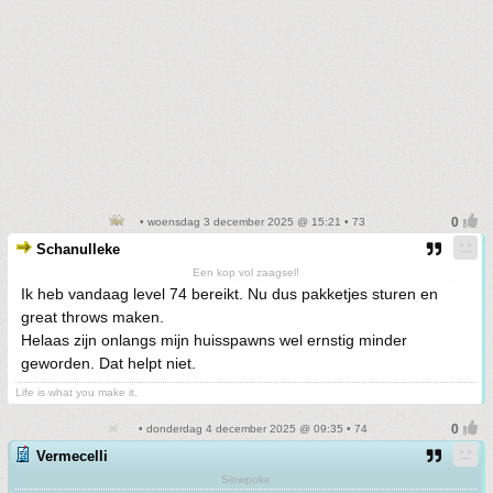
• woensdag 3 december 2025 @ 15:21 • 73
Schanulleke
Een kop vol zaagsel!
Ik heb vandaag level 74 bereikt. Nu dus pakketjes sturen en
great throws maken.
Helaas zijn onlangs mijn huisspawns wel ernstig minder
geworden. Dat helpt niet.
Life is what you make it.
• donderdag 4 december 2025 @ 09:35 • 74
Vermecelli
Slowpoke