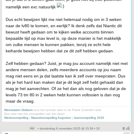
namelijk een exc natuurlijk
Dus echt bewijzen lijkt me niet helemaal nodig om in 3 weken
naar de lv80 te komen, en eerlijk? Ik denk zelfs dat Niantic dit
bewust heeft gedaan om te kijken welke accounts binnen
bepaalde tijd op max level is, op deze manier is het makkelijk
om zulke mensen te kunnen pakken, tenzij ze echt hele
keiharde bewijzen hebben dat ze dit zelf hebben gedaan.
Zelf hebben gedaan? Juist, je mag jou account namelijk niet met
andere mensen delen, zelfs meerdere accounts op jou naam
mag niet eens en ja dat laatste kan ik zelf over meepraten. Dus
als je het hard kan maken dat je dit legit zelf hebt gehaald dan
mag je het aanvechten. Of ze het dan als nog geloven dat je de
levels 73 tm 80 in 2 weken hebt kunnen voltooien is dan nog
maar de vraag.
Weerstation Dokkum
voor het actuele weer in de Friese 11steden stad
Doe mee met het voorspellen van het weer!
Weekvoorspelling
|
Maandvoorspelling Augustus
|
Jaarvoorspelling 2026
• donderdag 6 november 2025 @ 15:58 • 52