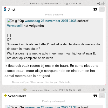
• woensdag 26 november 2025 @ 12:41 • 69
J-net
Prettig gestoord
Op
woensdag 26 november 2025 11:38
schreef
Vermecelli
het volgende:
[..]
O?
'Tussendoor de afstand aflegt' bedoel je dan legitiem de meters die
de route in totaal duurt?
Want anders rij je met je auto in een mum van tijd van A naar B,
om daar op 'complete' te drukken.
Ik fiets ook vaak routes bij ons in de buurt. En soms niet eens
exacte straat, maar als je startpunt hebt en eindpunt en het
aantal meters dan is het goed.
~~~~~~Dream as if you 'll live forever, live like you 'll die today~~~~~
• woensdag 26 november 2025 @ 15:17 • 70
Schanulleke
Een kop vol zaagsel!
Op
woensdag 26 november 2025 11:38
schreef