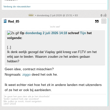
Verberg de nieuwsticker
• donderdag 2 juli 2026 @ 15:51 • 83
Red_85
'echt wel'
Op
donderdag 2 juli 2026 14:18
schreef
Tijn
het
volgende:
[..]
Ik denk eerlijk gezegd dat Viaplay geld kreeg van F1TV om het
erbij aan te bieden. Waarom zouden ze het anders gedaan
hebben?
Geen idee, contract misschien?
Nogmaals:
ziggo
deed het ook he.
Ik weet echter niet hoe het zit in andere landen met uitzenders
of ze het er ook bij aanbieden.
'Je gaat het pas zien als je het doorhebt'
'Ieder nadeel heb zijn voordeel'
We zullen je nooit, nooit vergeten
1947-2016