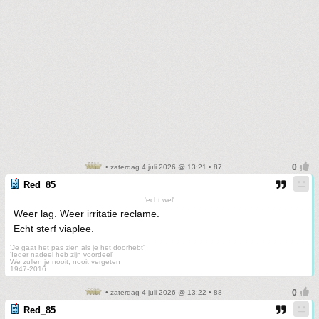
• zaterdag 4 juli 2026 @ 13:21 • 87
Red_85
'echt wel'
Weer lag. Weer irritatie reclame.
Echt sterf viaplee.
'Je gaat het pas zien als je het doorhebt'
'Ieder nadeel heb zijn voordeel'
We zullen je nooit, nooit vergeten
1947-2016
• zaterdag 4 juli 2026 @ 13:22 • 88
Red_85