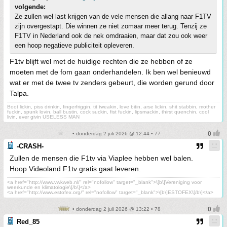
volgende:
Ze zullen wel last krijgen van de vele mensen die allang naar F1TV
zijn overgestapt. Die winnen ze niet zomaar meer terug. Tenzij ze
F1TV in Nederland ook de nek omdraaien, maar dat zou ook weer
een hoop negatieve publiciteit opleveren.
F1tv blijft wel met de huidige rechten die ze hebben of ze
moeten met de fom gaan onderhandelen. Ik ben wel benieuwd
wat er met de twee tv zenders gebeurt, die worden gerund door
Talpa.
Boot lickin, piss drinkin, fingerfriggin, tit tweakin, love bitin, arse lickin, shit stabbin, mother
fuckin, spunk lovin, ball bustin, cock suckin, fist fuckin, lipsmackin, thirst quenchin, cool
livin, ever givin USELESS MAN
• donderdag 2 juli 2026 @ 12:44 • 77
-CRASH-
Zullen de mensen die F1tv via Viaplee hebben wel balen.
Hoop Videoland F1tv gratis gaat leveren.
<a href="http://www.vwkweb.nl/" rel="nofollow" target="_blank">\[b\]Vereniging voor
weerkunde en klimatologie\[/b\]</a>
<a href="http://www.estofex.org/" rel="nofollow" target="_blank">\[b\]ESTOFEX\[/b\]</a>
• donderdag 2 juli 2026 @ 13:22 • 78
Red_85