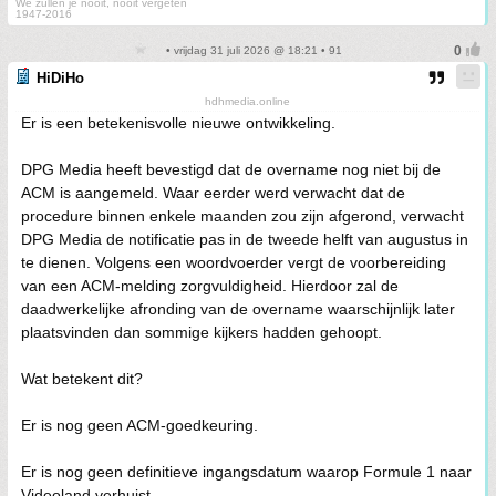
We zullen je nooit, nooit vergeten
1947-2016
• vrijdag 31 juli 2026 @ 18:21 • 91
HiDiHo
hdhmedia.online
Er is een betekenisvolle nieuwe ontwikkeling.
DPG Media heeft bevestigd dat de overname nog niet bij de
ACM is aangemeld. Waar eerder werd verwacht dat de
procedure binnen enkele maanden zou zijn afgerond, verwacht
DPG Media de notificatie pas in de tweede helft van augustus in
te dienen. Volgens een woordvoerder vergt de voorbereiding
van een ACM-melding zorgvuldigheid. Hierdoor zal de
daadwerkelijke afronding van de overname waarschijnlijk later
plaatsvinden dan sommige kijkers hadden gehoopt.
Wat betekent dit?
Er is nog geen ACM-goedkeuring.
Er is nog geen definitieve ingangsdatum waarop Formule 1 naar
Videoland verhuist.