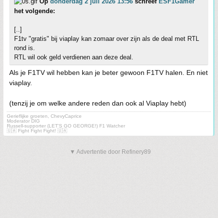
Op
donderdag 2 juli 2026 13:56
schreef
ESF1Gamer
het volgende:
[..]
F1tv "gratis" bij viaplay kan zomaar over zijn als de deal met RTL
rond is.
RTL wil ook geld verdienen aan deze deal.
Als je F1TV wil hebben kan je beter gewoon F1TV halen. En niet
viaplay.
(tenzij je om welke andere reden dan ook al Viaplay hebt)
Gerieflijke groeten, ChevyCaprice
Moderator DIG
Russell-supporter (LET'S GO GEORGE!) F1 Watcher
🇺🇦 Fight Fight Fight! 🇺🇦
▼ Advertentie door Refinery89