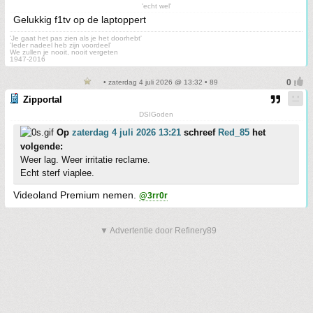
'echt wel'
Gelukkig f1tv op de laptoppert
'Je gaat het pas zien als je het doorhebt'
'Ieder nadeel heb zijn voordeel'
We zullen je nooit, nooit vergeten
1947-2016
• zaterdag 4 juli 2026 @ 13:32 • 89
Zipportal
DSIGoden
Op
zaterdag 4 juli 2026 13:21
schreef
Red_85
het
volgende:
Weer lag. Weer irritatie reclame.
Echt sterf viaplee.
Videoland Premium nemen.
@3rr0r
▼ Advertentie door Refinery89