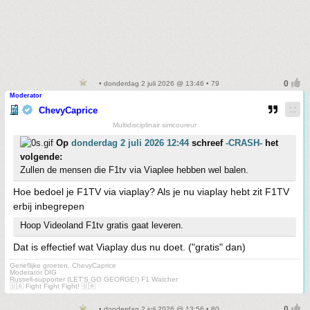
• donderdag 2 juli 2026 @ 13:46 • 79
Moderator
ChevyCaprice
Multidisciplinair simcoureur
Op
donderdag 2 juli 2026 12:44
schreef
-CRASH-
het
volgende:
Zullen de mensen die F1tv via Viaplee hebben wel balen.
Hoe bedoel je F1TV via viaplay? Als je nu viaplay hebt zit F1TV
erbij inbegrepen
Hoop Videoland F1tv gratis gaat leveren.
Dat is effectief wat Viaplay dus nu doet. ("gratis" dan)
Gerieflijke groeten, ChevyCaprice
Moderator DIG
Russell-supporter (LET'S GO GEORGE!) F1 Watcher
🇺🇦 Fight Fight Fight! 🇺🇦
• donderdag 2 juli 2026 @ 13:56 • 80