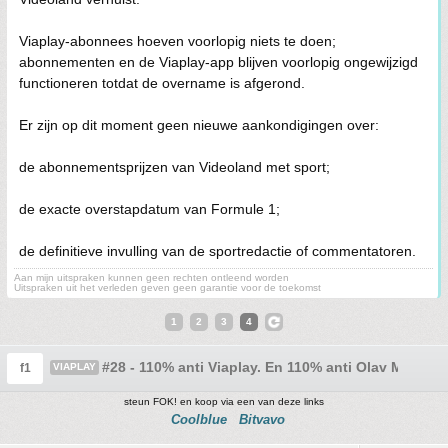
Viaplay-abonnees hoeven voorlopig niets te doen;
abonnementen en de Viaplay-app blijven voorlopig ongewijzigd
functioneren totdat de overname is afgerond.
Er zijn op dit moment geen nieuwe aankondigingen over:
de abonnementsprijzen van Videoland met sport;
de exacte overstapdatum van Formule 1;
de definitieve invulling van de sportredactie of commentatoren.
Aan mijn uitspraken kunnen geen rechten ontleend worden
Uitspraken uit het verleden geven geen garantie voor de toekomst
1
2
3
4
#28 - 110% anti Viaplay. En 110% anti Olav Mol.
f1
VIAPLAY
steun FOK! en koop via een van deze links
Coolblue
Bitvavo