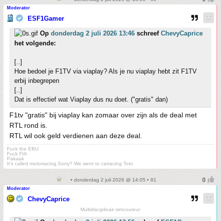
Moderator
ESF1Gamer
Op
donderdag 2 juli 2026 13:46
schreef
ChevyCaprice
het volgende:
[..]
Hoe bedoel je F1TV via viaplay? Als je nu viaplay hebt zit F1TV
erbij inbegrepen
[..]
Dat is effectief wat Viaplay dus nu doet. ("gratis" dan)
F1tv "gratis" bij viaplay kan zomaar over zijn als de deal met
RTL rond is.
RTL wil ook geld verdienen aan deze deal.
Fuck the EBU
Fuck FIA
Pakaak
It's called motorracing.Sorry? We went to carracing Toto
• donderdag 2 juli 2026 @ 14:05 • 81
Moderator
ChevyCaprice
Multidisciplinair simcoureur