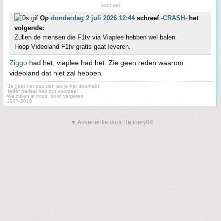
'echt wel'
Op
donderdag 2 juli 2026 12:44
schreef
-CRASH-
het
volgende:
Zullen de mensen die F1tv via Viaplee hebben wel balen.
Hoop Videoland F1tv gratis gaat leveren.
Ziggo
had het, viaplee had het. Zie geen reden waarom
videoland dat niet zal hebben.
'Je gaat het pas zien als je het doorhebt'
'Ieder nadeel heb zijn voordeel'
We zullen je nooit, nooit vergeten
1947-2016
▼ Advertentie door Refinery89