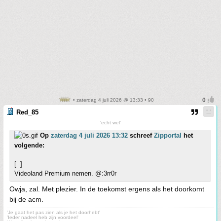
• zaterdag 4 juli 2026 @ 13:33 • 90
Red_85
'echt wel'
Op
zaterdag 4 juli 2026 13:32
schreef
Zipportal
het
volgende:
[..]
Videoland Premium nemen. @:3rr0r
Owja, zal. Met plezier. In de toekomst ergens als het doorkomt
bij de acm.
'Je gaat het pas zien als je het doorhebt'
'Ieder nadeel heb zijn voordeel'