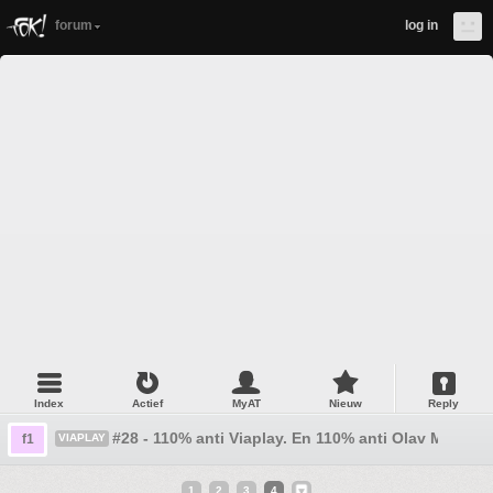
forum
log in
Index
Actief
MyAT
Nieuw
Reply
#28 - 110% anti Viaplay. En 110% anti Olav Mol.
f1
VIAPLAY
1
2
3
4