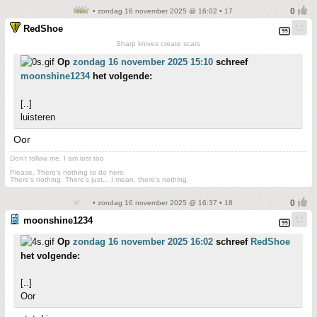
• zondag 16 november 2025 @ 16:02 • 17
RedShoe
Sharp knives create scars
Op
zondag 16 november 2025 15:10
schreef
moonshine1234
het volgende:
[..]
luisteren
Oor
Don't follow me. I am lost too
.
Please. There's nothing to do here.
There's nothing. There's just....I mean, there's nothing.
• zondag 16 november 2025 @ 16:37 • 18
moonshine1234
Op
zondag 16 november 2025 16:02
schreef
RedShoe
het volgende:
[..]
Oor