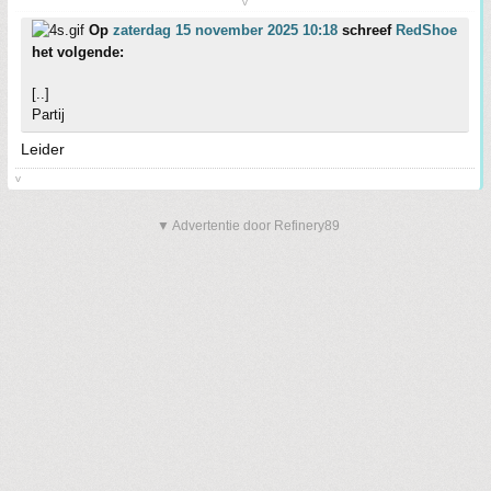
v
Op
zaterdag 15 november 2025 10:18
schreef
RedShoe
het volgende:
[..]
Partij
Leider
v
▼ Advertentie door Refinery89