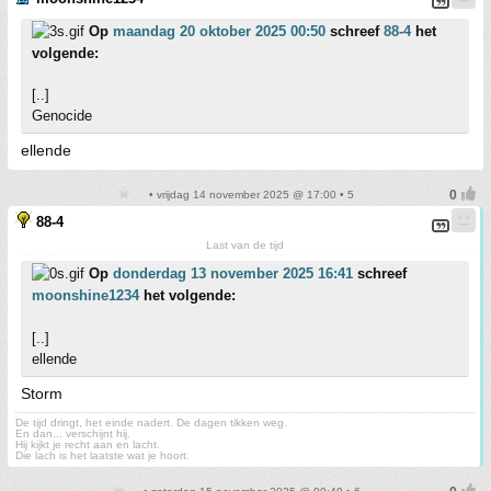
Op
maandag 20 oktober 2025 00:50
schreef
88-4
het
volgende:
[..]
Genocide
ellende
• vrijdag 14 november 2025 @ 17:00 • 5
88-4
Last van de tijd
Op
donderdag 13 november 2025 16:41
schreef
moonshine1234
het volgende:
[..]
ellende
Storm
De tijd dringt, het einde nadert. De dagen tikken weg.
En dan... verschijnt hij.
Hij kijkt je recht aan en lacht.
Die lach is het laatste wat je hoort.