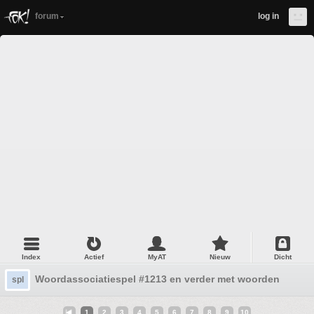
forum
log in
Index
Actief
MyAT
Nieuw
Dicht
Woordassociatiespel #1213 en verder met woorden
spl
1
2
3
4
5
6
7
8
9
10