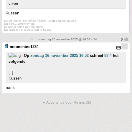
veren
Kussen
De tijd dringt, het einde nadert. De dagen tikken weg.
En dan... verschijnt hij.
Hij kijkt je recht aan en lacht.
Die lach is het laatste wat je hoort.
• zondag 16 november 2025 @ 16:53 • 24
moonshine1234
Op
zondag 16 november 2025 16:52
schreef
88-4
het
volgende:
[..]
Kussen
bank
▼ Advertentie door Refinery89