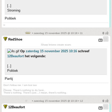
[..]
Stroming
Politiek
v
• zaterdag 15 november 2025 @ 10:18 • 11
RedShoe
Sharp knives create scars
Op
zaterdag 15 november 2025 10:16
schreef
12Beaufort
het volgende:
[..]
Politiek
Partij
Don't follow me. I am lost too
.
Please. There's nothing to do here.
There's nothing. There's just....I mean, there's nothing.
• zaterdag 15 november 2025 @ 10:19 • 12
12Beaufort