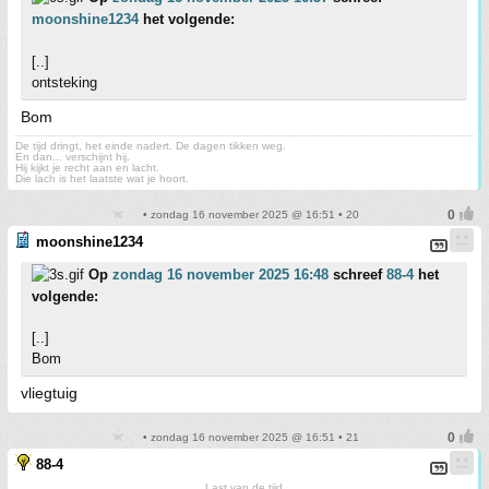
moonshine1234
het volgende:
[..]
ontsteking
Bom
De tijd dringt, het einde nadert. De dagen tikken weg.
En dan... verschijnt hij.
Hij kijkt je recht aan en lacht.
Die lach is het laatste wat je hoort.
• zondag 16 november 2025 @ 16:51 • 20
moonshine1234
Op
zondag 16 november 2025 16:48
schreef
88-4
het
volgende:
[..]
Bom
vliegtuig
• zondag 16 november 2025 @ 16:51 • 21
88-4
Last van de tijd