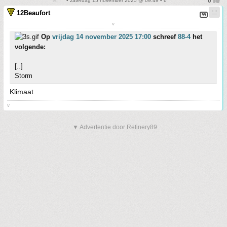
• zaterdag 15 november 2025 @ 09:49 • 6
12Beaufort
v
Op
vrijdag 14 november 2025 17:00
schreef
88-4
het
volgende:
[..]
Storm
Klimaat
v
▼ Advertentie door Refinery89