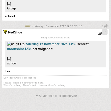
[..]
Groep
school
• zaterdag 15 november 2025 @ 15:52 • 15
RedShoe
Sharp knives create scars
Op
zaterdag 15 november 2025 13:39
schreef
moonshine1234
het volgende:
[..]
school
Les
Don't follow me. I am lost too
.
Please. There's nothing to do here.
There's nothing. There's just....I mean, there's nothing.
▼ Advertentie door Refinery89