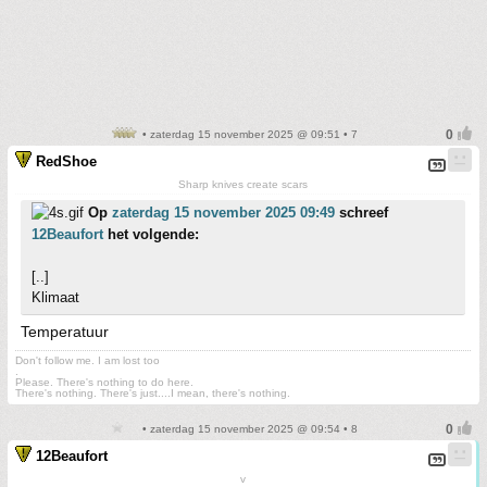
• zaterdag 15 november 2025 @ 09:51 • 7
RedShoe
Sharp knives create scars
Op
zaterdag 15 november 2025 09:49
schreef
12Beaufort
het volgende:
[..]
Klimaat
Temperatuur
Don't follow me. I am lost too
.
Please. There's nothing to do here.
There's nothing. There's just....I mean, there's nothing.
• zaterdag 15 november 2025 @ 09:54 • 8
12Beaufort
v