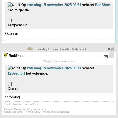
Op
zaterdag 15 november 2025 09:51
schreef
RedShoe
het volgende:
[..]
Temperatuur
Oceaan
v
• zaterdag 15 november 2025 @ 09:55 • 9
RedShoe
Sharp knives create scars
Op
zaterdag 15 november 2025 09:54
schreef
12Beaufort
het volgende:
[..]
Oceaan
Stroming
Don't follow me. I am lost too
.
Please. There's nothing to do here.
There's nothing. There's just....I mean, there's nothing.