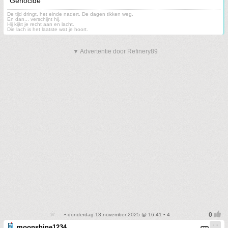
Genocide
De tijd dringt, het einde nadert. De dagen tikken weg.
En dan... verschijnt hij.
Hij kijkt je recht aan en lacht.
Die lach is het laatste wat je hoort.
▼ Advertentie door Refinery89
• donderdag 13 november 2025 @ 16:41 • 4
moonshine1234