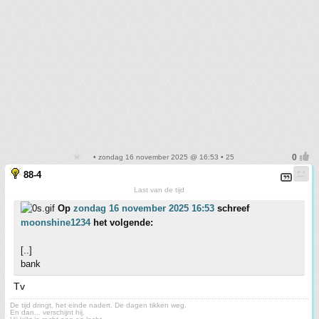
• zondag 16 november 2025 @ 16:53 • 25
88-4
Last van de tijd
Op
zondag 16 november 2025 16:53
schreef
moonshine1234
het volgende:
[..]
bank
Tv
De tijd dringt, het einde nadert. De dagen tikken weg.
En dan... verschijnt hij.