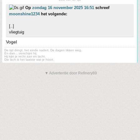
Op
zondag 16 november 2025 16:51
schreef
moonshine1234
het volgende:
[..]
vliegtuig
Vogel
De tijd dringt, het einde nadert. De dagen tikken weg.
En dan... verschijnt hij.
Hij kijkt je recht aan en lacht.
Die lach is het laatste wat je hoort.
▼ Advertentie door Refinery89