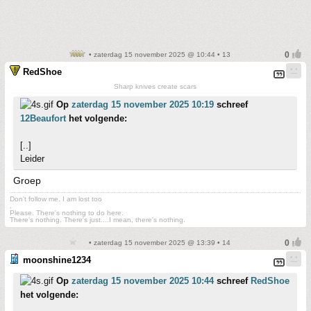
• zaterdag 15 november 2025 @ 10:44 • 13
RedShoe
Sharp knives create scars
Op
zaterdag 15 november 2025 10:19
schreef
12Beaufort
het volgende:
[..]
Leider
Groep
Don't follow me. I am lost too
.
Please. There's nothing to do here.
There's nothing. There's just....I mean, there's nothing.
• zaterdag 15 november 2025 @ 13:39 • 14
moonshine1234
Op
zaterdag 15 november 2025 10:44
schreef
RedShoe
het volgende: